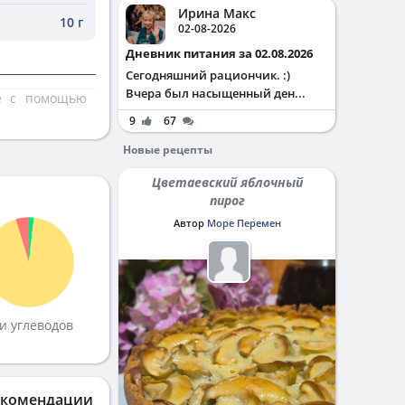
Ирина Макс
10 г
02-08-2026
Дневник питания за 02.08.2026
Сегодняшний рациончик. :)
Вчера был насыщенный ден...
те с помощью
9
67
Новые рецепты
Цветаевский яблочный
пирог
Автор
Море Перемен
и углеводов
екомендации