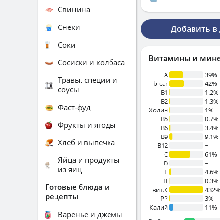
Свинина
Снеки
Добавить в
Соки
Витамины и мин
Сосиски и колбаса
A
39%
Травы, специи и
b-car
42%
соусы
В1
1.2%
B2
1.3%
Фаст-фуд
Холин
1%
B5
0.7%
Фрукты и ягоды
B6
3.4%
B9
9.1%
Хлеб и выпечка
B12
~
C
61%
Яйца и продукты
D
~
из яиц
E
4.6%
H
0.3%
Готовые блюда и
вит.К
432
рецепты
PP
3%
Калий
11%
Варенье и джемы