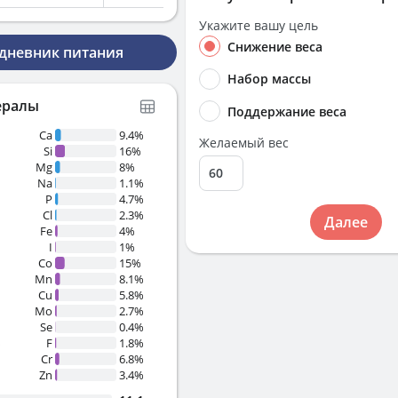
Укажите вашу цель
Снижение веса
 дневник питания
Набор массы
ералы
Поддержание веса
Ca
9.4%
Желаемый вес
Si
16%
Mg
8%
Na
1.1%
P
4.7%
Cl
2.3%
Далее
Fe
4%
I
1%
Co
15%
Mn
8.1%
Cu
5.8%
Mo
2.7%
Se
0.4%
%
F
1.8%
Cr
6.8%
Zn
3.4%