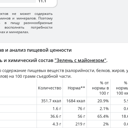
11.1
уктов не может содержать
минов и минералов. Поэтому
ть в пищу разннообразные
 восполнять потребности
нах и минералах.
ав и анализ пищевой ценности
ь и химический состав
"Зелень с майонезом"
.
 содержание пищевых веществ (калорийности, белков, жиров, у
лов) на
100 грамм
съедобной части.
% от
%
Количество
Норма**
нормы в
норм
100 г
100 к
351.7 ккал
1684 ккал
20.9%
5
1.6 г
76 г
2.1%
0
36.6 г
56 г
65.4%
18
4.3 г
219 г
2%
0