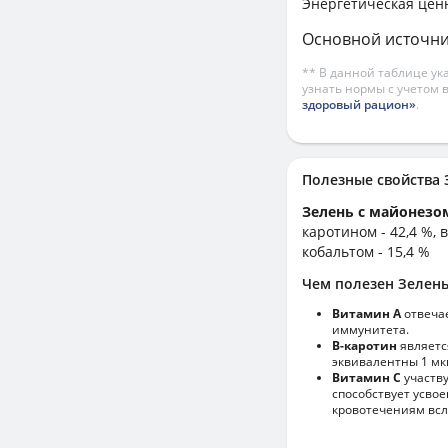
Энергетическая цен
Основной источни
** В данной таблице ук
узнать нормы с учетом 
здоровый рацион»
.
Полезные свойств
Зелень с майонез
каротином - 42,4 %, 
кобальтом - 15,4 %
Чем полезен Зелень
Витамин А
отвечае
иммунитета.
В-каротин
являетс
эквивалентны 1 мк
Витамин С
участв
способствует усво
кровотечениям всл