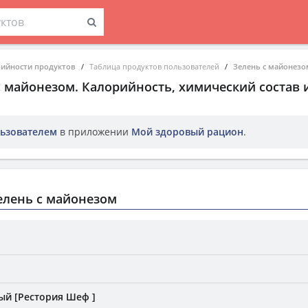
рийности продуктов
Таблица продуктов пользователей
Зелень с майонезо
с майонезом
. Калорийность, химический состав
ьзователем
в приложении
Мой здоровый рацион
.
елень с майонезом
й [Рестория Шеф ]