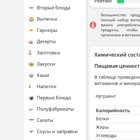
Рейтинг
Вторые блюда
Большинство прод
Выпечка
полный набор вита
важно употребля
Гарниры
продукты, чтобы
организма в витами
Десерты
Заготовки
Химический сост
Закуски
Пищевая ценност
Каши
В таблице приведено
витаминов и минера
Напитки
Нутриент
Первые блюда
Полуфабрикаты
Калорийность
Белки
Салаты
Жиры
Соусы и заправки
Углеводы