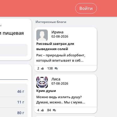
Войти
Интересные блоги
м
Ирина
 и пищевая
02-08-2026
Рисовый завтрак для
выведения солей
Рис – природный абсорбент,
который впитывает в себ...
2
138
Лиса
07-08-2026
Крик души
46 г
Можно ведь излить душу?
11 г
Думаю, можно.. Мы с муже...
4
84
80 г