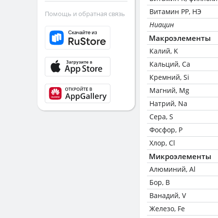
Витамин РР, НЭ
Помощь и обратная связь
Ниацин
Макроэлементы
Калий, K
Кальций, Ca
Кремний, Si
Магний, Mg
Натрий, Na
Сера, S
Фосфор, P
Хлор, Cl
Микроэлементы
Алюминий, Al
Бор, B
Ванадий, V
Железо, Fe