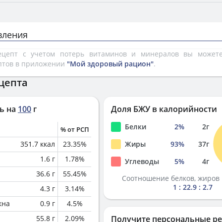
вления
рецепт с учетом потерь витаминов и минералов вы може
птов в приложении
"Мой здоровый рацион"
.
цепта
ь на
100
г
Доля БЖУ в калорийности
Белки
2
%
2
г
% от РСП
351.7
ккал
23.35
%
Жиры
93
%
37
г
1.6
г
1.78
%
Углеводы
5
%
4
г
36.6
г
55.45
%
Соотношение белков, жиров 
1 : 22.9 : 2.7
4.3
г
3.14
%
кна
0.9
г
4.5
%
55.8
г
2.09
%
Получите персональные р