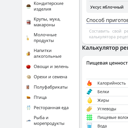
Кондитерские
Уксус яблочный
изделия
Крупы, мука,
Способ пригото
макароны
Составить свой 
Молочные
калькулятора реце
продукты
Калькулятор ре
Напитки
алкогольные
Пищевая ценност
Овощи и зелень
Орехи и семена
Калорийность
Полуфабрикаты
Белки
Птица
Жиры
Ресторанная еда
Углеводы
Рыба и
Пищевые воло
морепродукты
Вода