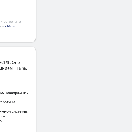
и вы хотите
ием
«Мой
,3 %, бэта-
емнием - 16 %,
аз, поддержание
каротина
унной системы,
вым
в.