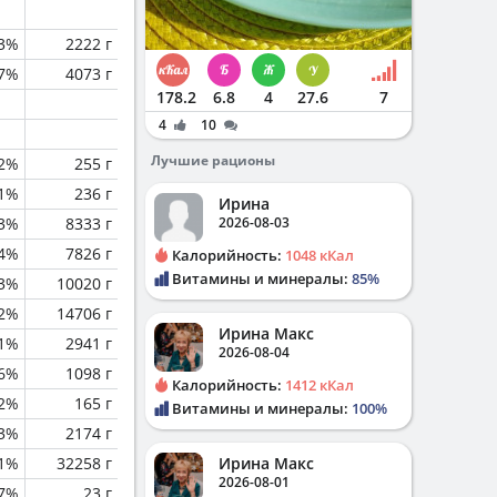
.3%
2222 г
.7%
4073 г
178.2
6.8
4
27.6
7
4
10
Лучшие рационы
.2%
255 г
.1%
236 г
Ирина
.3%
8333 г
2026-08-03
.4%
7826 г
Калорийность:
1048 кКал
Витамины и минералы:
85%
.3%
10020 г
.2%
14706 г
Ирина Макс
1%
2941 г
2026-08-04
.6%
1098 г
Калорийность:
1412 кКал
.2%
165 г
Витамины и минералы:
100%
.3%
2174 г
.1%
32258 г
Ирина Макс
2026-08-01
.7%
23 г