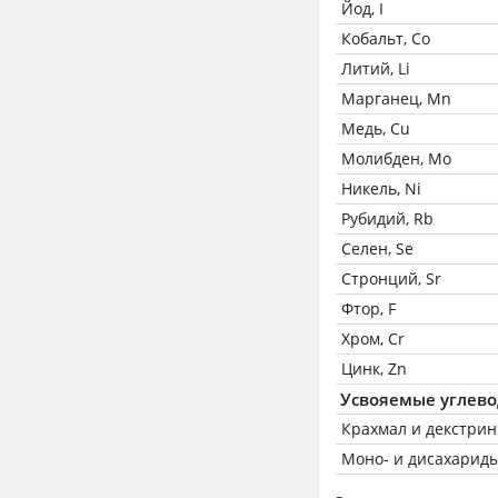
Йод, I
Кобальт, Co
Литий, Li
Марганец, Mn
Медь, Cu
Молибден, Mo
Никель, Ni
Рубидий, Rb
Селен, Se
Стронций, Sr
Фтор, F
Хром, Cr
Цинк, Zn
Усвояемые углев
Крахмал и декстри
Моно- и дисахариды