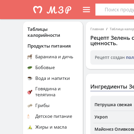
Таблицы
Главная
Таблица кало
калорийности
Рецепт
Зелень 
ценность.
Продукты питания
Баранина и дичь
Рецепт создан
пол
Бобовые
Вода и напитки
Ингредиенты З
Говядина и
телятина
Петрушка свежая
Грибы
Детское питание
Укроп
Жиры и масла
Майонез Оливковы