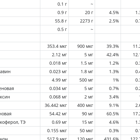
0.1 г
~
0.9 г
20 г
4.5%
1
55.8 г
2273 г
2.5%
0
0.5 г
~
353.4 мкг
900 мкг
39.3%
11
2.12 мг
5 мг
42.4%
12
0.018 мг
1.5 мг
1.2%
0
лавин
0.023 мг
1.8 мг
1.3%
0
4.99 мг
500 мг
1%
0
еновая
0.034 мг
5 мг
0.7%
0
оксин
0.068 мг
2 мг
3.4%
36.442 мкг
400 мкг
9.1%
2
новая
54.42 мг
90 мг
60.5%
17
окоферол, ТЭ
0.69 мг
15 мг
4.6%
1
0.155 мкг
50 мкг
0.3%
0
инон
517.9 мкг
120 мкг
431.6%
122