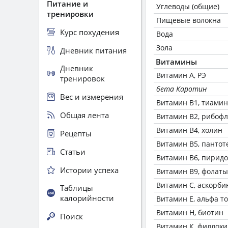
Питание и
Углеводы (общие)
тренировки
Пищевые волокна
Курс похудения
Вода
Зола
Дневник питания
Витамины
Дневник
Витамин А, РЭ
тренировок
бета Каротин
Вес и измерения
Витамин В1, тиамин
Общая лента
Витамин В2, рибоф
Витамин В4, холин
Рецепты
Витамин В5, пантот
Статьи
Витамин В6, пирид
Истории успеха
Витамин В9, фолаты
Витамин C, аскорби
Таблицы
калорийности
Витамин Е, альфа т
Витамин Н, биотин
Поиск
Витамин К, филлох