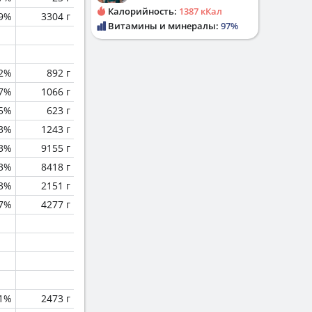
Калорийность:
1387 кКал
.9%
3304 г
Витамины и минералы:
97%
.2%
892 г
.7%
1066 г
.5%
623 г
.3%
1243 г
.3%
9155 г
.3%
8418 г
.3%
2151 г
.7%
4277 г
.1%
2473 г