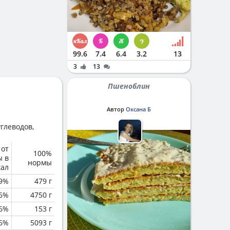
99.6
7.4
6.4
3.2
13
3
13
Пшеноблин
Автор
Оксана Б
глеводов,
 от
100%
ы в
нормы
кал
.9%
479 г
.6%
4750 г
.6%
153 г
.6%
5093 г