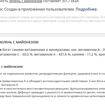
ность
Зелень с майонезом
составляет 351,7 кКал.
к: Создан в приложении пользователем.
Подробнее
.
азаны средние нормы витаминов и минералов для взрослого человека. Есл
вашего пола, возраста и других факторов, тогда воспользуйтесь приложен
а ЗЕЛЕНЬ С МАЙОНЕЗОМ
ом
богат такими витаминами и минералами, как: витамином А - 39
витамином C - 60,5 %, витамином K - 431,6 %, калием - 11,2 %, кр
 с майонезом
т за нормальное развитие, репродуктивную функцию, здоровье кожи и гл
я провитамином А и обладает антиоксидантными свойствами. 6 мкг бета-
г витамина А.
ует в окислительно-восстановительных реакциях, функционировании имм
ению железа. Дефицит приводит к рыхлости и кровоточивости десен, носо
едствие повышенной проницаемости и ломкости кровеносных капилляро