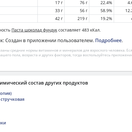
17 г
76 г
22.4%
4
33 г
56 г
58.9%
12
42 г
219 г
19.2%
ность
Паста шоколад фундук
составляет 483 кКал.
к: Создан в приложении пользователем.
Подробнее
.
азаны средние нормы витаминов и минералов для взрослого человека. Есл
вашего пола, возраста и других факторов, тогда воспользуйтесь приложен
имический состав других продуктов
копия)
 стручковая
чки