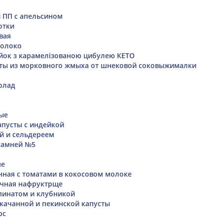
 ПП с апельсином
отки
вая
молоко
ок з карамелізованою цибулею КЕТО
еты из морковного жмыха от шнековой соковыжималки
олад
ые
апусты с индейкой
ой и сельдереем
камней №5
не
нная с томатами в кокосовом молоке
ечная нафруктрще
пинатом и клубникой
окачанной и пекинской капусты
рс