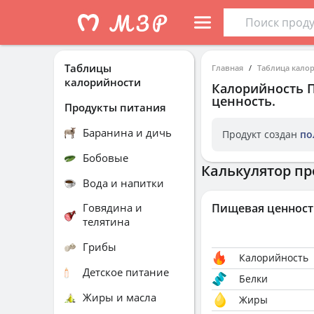
Таблицы
Главная
Таблица кало
калорийности
Калорийность
ценность.
Продукты питания
Баранина и дичь
Продукт создан
по
Бобовые
Калькулятор пр
Вода и напитки
Говядина и
Пищевая ценност
телятина
Грибы
Калорийность
Детское питание
Белки
Жиры и масла
Жиры