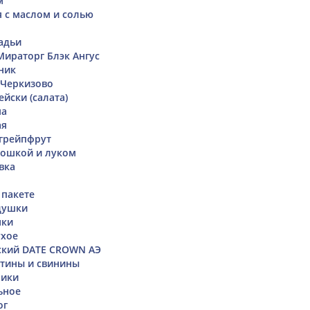
м
я с маслом и солью
адьи
ираторг Блэк Ангус
ник
 Черкизово
йски (салата)
ша
ая
грейпфрут
тошкой и луком
вка
 пакете
душки
нки
ухое
ский DATE CROWN АЭ
ятины и свинины
чики
ьное
ог