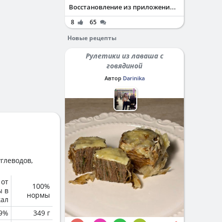
Восстановление из приложени...
8
65
Новые рецепты
Рулетики из лаваша с
говядиной
Автор
Darinika
глеводов,
 от
100%
ы в
нормы
кал
.9%
349 г