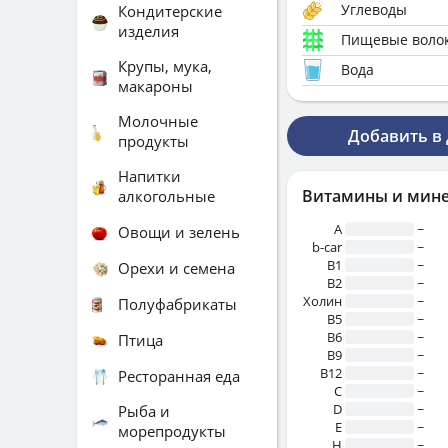
Углеводы
Кондитерские
изделия
Пищевые воло
Крупы, мука,
Вода
макароны
Молочные
Добавить в
продукты
Напитки
Витамины и мин
алкогольные
A
~
Овощи и зелень
b-car
~
В1
~
Орехи и семена
B2
~
Холин
~
Полуфабрикаты
B5
~
B6
~
Птица
B9
~
B12
~
Ресторанная еда
C
~
D
~
Рыба и
E
~
морепродукты
H
~