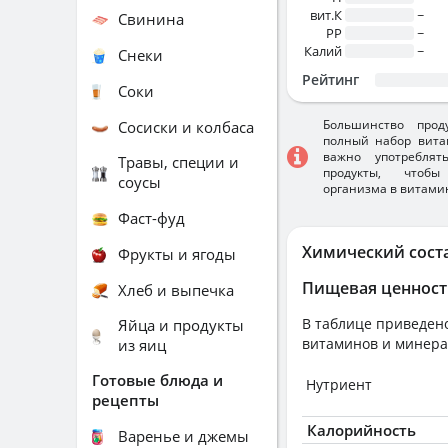
вит.К
~
Свинина
PP
~
Калий
~
Снеки
Рейтинг
Соки
Большинство прод
Сосиски и колбаса
полный набор вита
важно употребля
Травы, специи и
продукты, чтобы
соусы
организма в витами
Фаст-фуд
Химический сост
Фрукты и ягоды
Пищевая ценност
Хлеб и выпечка
В таблице приведено
Яйца и продукты
витаминов и минера
из яиц
Готовые блюда и
Нутриент
рецепты
Калорийность
Варенье и джемы