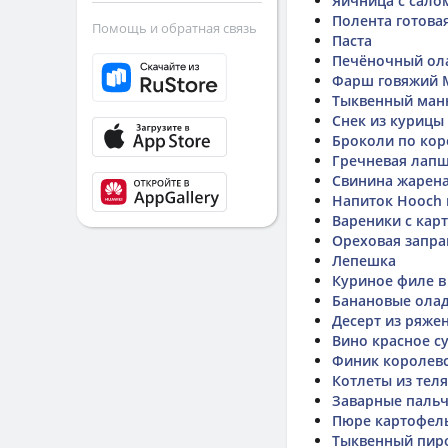
Яичница с сало
Полента готова
Помощь и обратная связь
Паста
Печёночный ол
Фарш говяжий М
Тыквенный ман
Снек из курицы
Броколи по коре
Гречневая лап
Свинина жарен
Напиток Hooch 
Вареники с кар
Ореховая запра
Лепешка
Куриное филе в
Банановые ола
Десерт из ряже
Вино красное с
Финик королев
Котлеты из тел
Заварные паль
Пюре картофел
Тыквенный пир