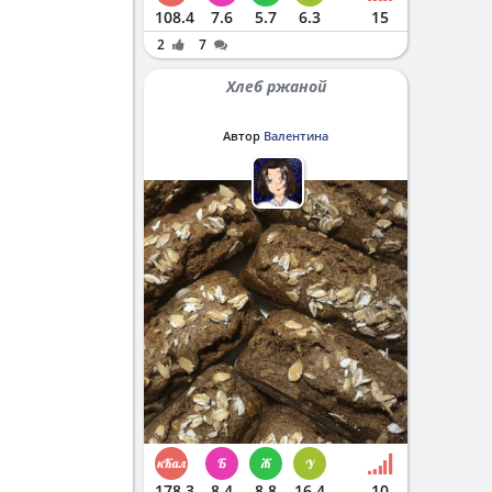
108.4
7.6
5.7
6.3
15
2
7
Хлеб ржаной
Автор
Валентина
178.3
8.4
8.8
16.4
10