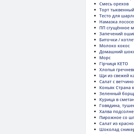
Смесь орехов
Торт тыквенный
Тесто для шарл
Намазка лососе
ПП сгущённое 
Запечений оший
Биточки / котл
Молоко кокос
Домашний шок
Морс
Гірчиця КЕТО
Хлопья гречнев
Щи из свежей к
Салат с ветчин
Коньяк Страна 
Зеленный борщ
Курица в смета
Говядина, туше
Халва подсолн
Пирожное со ш
Салат из красн
Шоколад снике