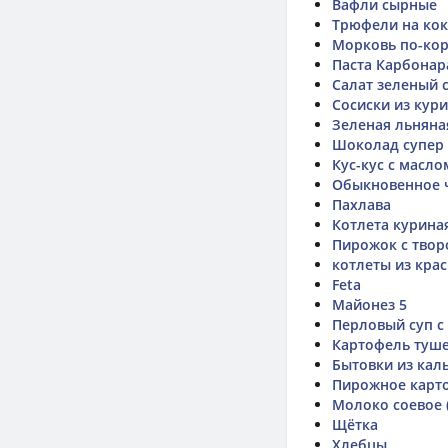
Вафли сырные
Трюфели на кок
Морковь по-ко
Паста Карбонар
Салат зеленый 
Сосиски из кур
Зеленая льняна
Шоколад супер
Кус-кус с масло
Обыкновенное 
Пахлава
Котлета курина
Пирожок с твор
котлеты из крас
Feta
Майонез 5
Перловый суп с
Картофель туше
Бытовки из кал
Пирожное карт
Молоко соевое (
Щётка
Хлебцы