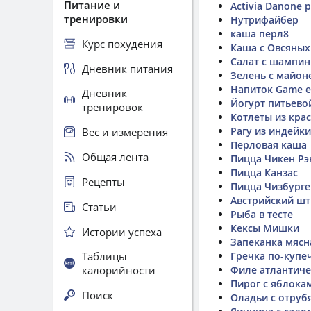
Питание и
Activia Danone 
тренировки
Нутрифайбер
каша перл8
Курс похудения
Каша с Овсяных
Салат с шампи
Дневник питания
Зелень с майон
Напиток Game e
Дневник
Йогурт питьево
тренировок
Котлеты из кра
Рагу из индейки
Вес и измерения
Перловая каша
Общая лента
Пицца Чикен Рэ
Пицца Канзас
Рецепты
Пицца Чизбурге
Австрийский шт
Статьи
Рыба в тесте
Кексы Мишки
Истории успеха
Запеканка мясн
Таблицы
Гречка по-купе
калорийности
Филе атлантиче
Пирог с яблока
Поиск
Оладьи с отруб