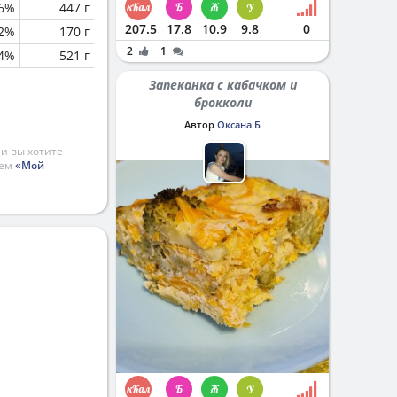
.6%
447 г
207.5
17.8
10.9
9.8
0
.2%
170 г
2
1
4%
521 г
Запеканка с кабачком и
брокколи
Автор
Оксана Б
и вы хотите
ием
«Мой