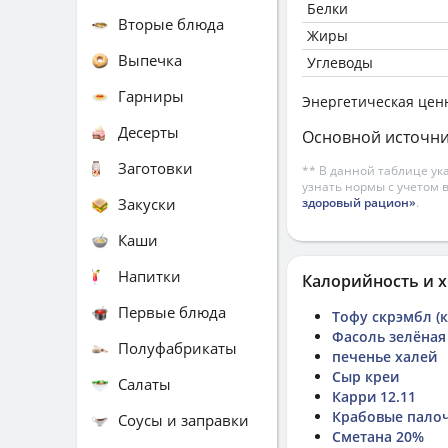
Белки
Вторые блюда
Жиры
Выпечка
Углеводы
Гарниры
Энергетическая цен
Десерты
Основной источни
Заготовки
** В данной таблице ук
узнать нормы с учетом 
Закуски
здоровый рацион»
.
Каши
Напитки
Калорийность и х
Первые блюда
Тофу скрэмбл (
Фасоль зелёная
Полуфабрикаты
печенье халей
Сыр креи
Салаты
Карри 12.11
Крабовые пало
Соусы и заправки
Сметана 20%