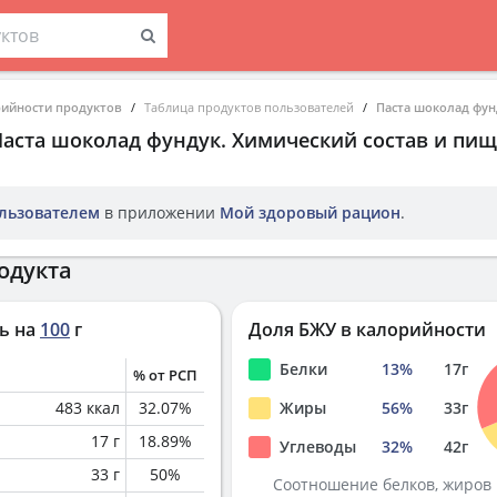
рийности продуктов
Таблица продуктов пользователей
Паста шоколад фун
Паста шоколад фундук
. Химический состав и пи
льзователем
в приложении
Мой здоровый рацион
.
одукта
ь на
100
г
Доля БЖУ в калорийности
Белки
13
%
17
г
% от РСП
483
ккал
32.07
%
Жиры
56
%
33
г
17
г
18.89
%
Углеводы
32
%
42
г
33
г
50
%
Соотношение белков, жиров 