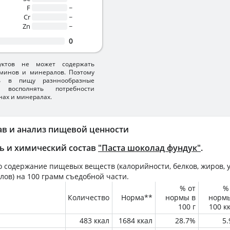
F
~
Cr
~
Zn
~
0
уктов не может содержать
минов и минералов. Поэтому
ть в пищу разннообразные
 восполнять потребности
нах и минералах.
ав и анализ пищевой ценности
ь и химический состав
"Паста шоколад фундук"
.
 содержание пищевых веществ (калорийности, белков, жиров, у
лов) на
100 грамм
съедобной части.
% от
%
Количество
Норма**
нормы в
норм
100 г
100 к
483 ккал
1684 ккал
28.7%
5