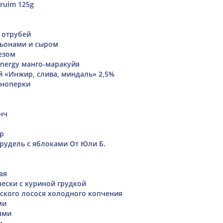
pruim 125g
 отрубей
ньонами и сыром
езом
nergy манго-маракуйя
й «Инжир, слива, миндаль» 2,5%
сноперки
нч
р
рудель с яблоками От Юли Б.
ая
чески с куриной грудкой
ского лосося холодного копчения
ми
ями