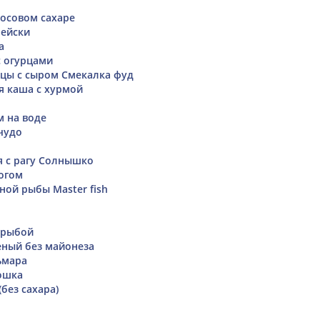
осовом сахаре
рейски
а
с огурцами
ицы с сыром Смекалка фуд
я каша с хурмой
м на воде
чудо
я с рагу Солнышко
огом
ной рыбы Master fish
 рыбой
ный без майонеза
ьмара
ошка
без сахара)