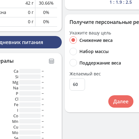
1 : 1.9 : 2.5
42
г
30.66
%
кна
0
г
0
%
0
г
0
%
Получите персональные р
Укажите вашу цель
Снижение веса
 дневник питания
Набор массы
ералы
Поддержание веса
Ca
~
Желаемый вес
Si
~
Mg
~
Na
~
P
~
Cl
~
Далее
Fe
~
I
~
Co
~
Mn
~
Cu
~
Mo
~
Se
~