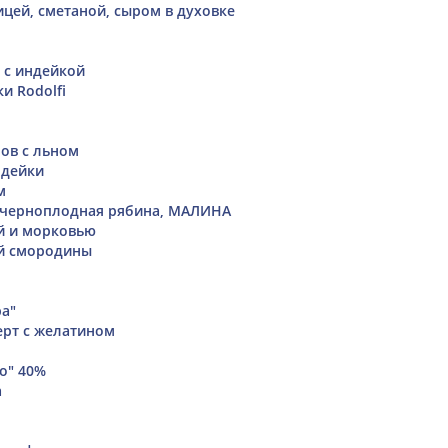
ицей, сметаной, сыром в духовке
 с индейкой
ки Rodolfi
нов с льном
ндейки
м
 черноплодная рябина, МАЛИНА
ой и морковью
ой смородины
ра"
рт с желатином
о" 40%
а