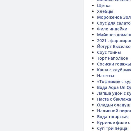
Щётка
Хлебцы
Мороженое Золо
Соус для салато
Филе индейки
Майонез домаш
2021 - фарширо
Йогурт Выселко
Соус тхины
Торт наполеон
Сосиски говяжь
Каша с клубник
Нагетсы
«Тофники» с ку
Вода Aqua UnIQ
Лапша удон с к
Паста с баклаж
Оладьи оладушк
Наливной пирог
Вода твгарская
Куриное филе с
Суп Три перца