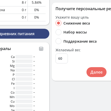
8
г
5.84
%
Получите персональные р
кна
0
г
0
%
0
г
0
%
Укажите вашу цель
Снижение веса
Набор массы
 дневник питания
Поддержание веса
ералы
Желаемый вес
Ca
~
Si
~
Mg
~
Na
~
Далее
P
~
Cl
~
Fe
~
I
~
Co
~
Mn
~
Cu
~
Mo
~
Se
~