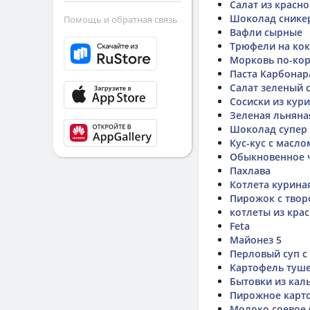
Салат из красн
Шоколад снике
Помощь и обратная связь
Вафли сырные
Трюфели на кок
Морковь по-ко
Паста Карбонар
Салат зеленый 
Сосиски из кур
Зеленая льняна
Шоколад супер
Кус-кус с масло
Обыкновенное 
Пахлава
Котлета курина
Пирожок с твор
котлеты из крас
Feta
Майонез 5
Перловый суп с
Картофель туше
Бытовки из кал
Пирожное карт
Молоко соевое (