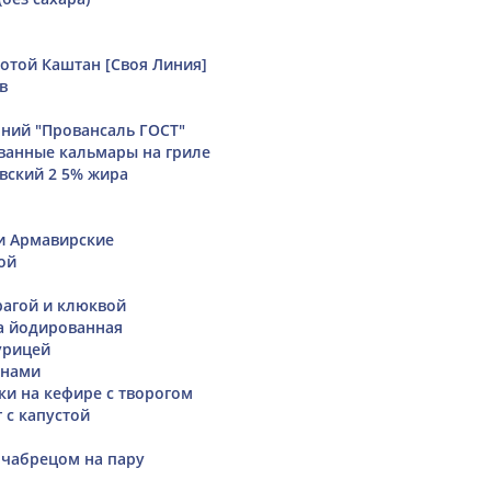
той Каштан [Своя Линия]
в
ний "Провансаль ГОСТ"
ванные кальмары на гриле
вский 2 5% жира
и Армавирские
ой
рагой и клюквой
a йодированная
урицей
анами
и на кефире с творогом
 с капустой
 чабрецом на пару