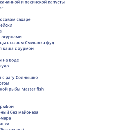
окачанной и пекинской капусты
рс
осовом сахаре
рейски
а
с огурцами
ицы с сыром Смекалка фуд
я каша с хурмой
м на воде
чудо
я с рагу Солнышко
огом
ной рыбы Master fish
 рыбой
ный без майонеза
ьмара
ошка
без сахара)