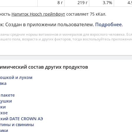
8 г
219 г
3.7%
4
ность
Напиток Hooch грейпфрут
составляет 75 кКал.
к: Создан в приложении пользователем.
Подробнее
.
азаны средние нормы витаминов и минералов для взрослого человека. Есл
вашего пола, возраста и других факторов, тогда воспользуйтесь приложен
имический состав других продуктов
тошкой и луком
вка
 пакете
душки
нки
ухое
ский DATE CROWN АЭ
ятины и свинины
чики