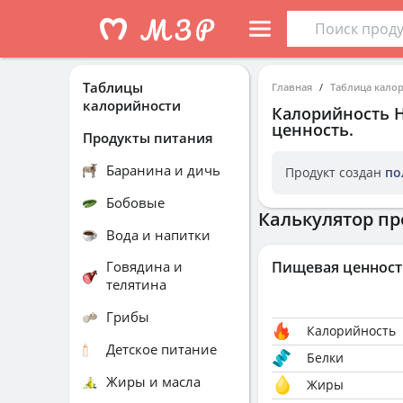
Таблицы
Главная
Таблица кало
калорийности
Калорийность
ценность.
Продукты питания
Баранина и дичь
Продукт создан
по
Бобовые
Калькулятор пр
Вода и напитки
Говядина и
Пищевая ценност
телятина
Грибы
Калорийность
Детское питание
Белки
Жиры и масла
Жиры