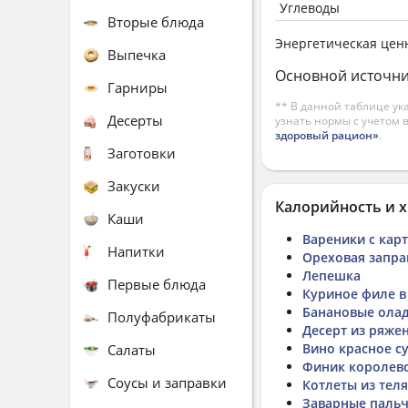
Углеводы
Вторые блюда
Энергетическая цен
Выпечка
Основной источни
Гарниры
** В данной таблице ук
Десерты
узнать нормы с учетом 
здоровый рацион»
.
Заготовки
Закуски
Калорийность и х
Каши
Вареники с кар
Напитки
Ореховая запра
Лепешка
Первые блюда
Куриное филе в
Банановые ола
Полуфабрикаты
Десерт из ряже
Вино красное с
Салаты
Финик королев
Соусы и заправки
Котлеты из тел
Заварные паль