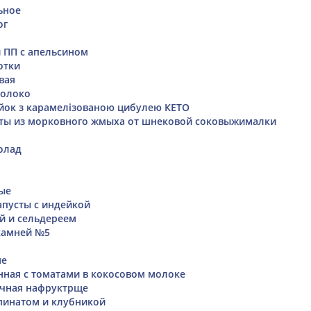
ьное
ог
 ПП с апельсином
отки
вая
молоко
ок з карамелізованою цибулею КЕТО
еты из морковного жмыха от шнековой соковыжималки
олад
ые
апусты с индейкой
ой и сельдереем
камней №5
не
нная с томатами в кокосовом молоке
ечная нафруктрще
пинатом и клубникой