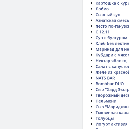
Картошка с кур
Лобио
Сырный суп
Азиатская смесь
песто по-генузс
С 12.11
Суп с булгуром
Хлеб без лекти
Маринад для и
Кубдари с мясо
Нектар яблоко,
Салат с капуст
Желе из красн
NATS BAR
Bombbar DUO
Сыр "Хард Экст
Творожный десе
Пельмени
Сыр "Мариджан
Тыквенная каш
Голубцы
Йогурт активия