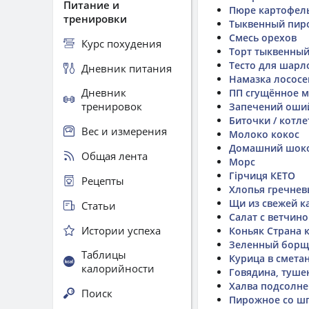
Питание и
Пюре картофел
тренировки
Тыквенный пир
Смесь орехов
Курс похудения
Торт тыквенный
Тесто для шарл
Дневник питания
Намазка лососе
Дневник
ПП сгущённое 
тренировок
Запечений оший
Биточки / котл
Вес и измерения
Молоко кокос
Домашний шок
Общая лента
Морс
Гірчиця КЕТО
Рецепты
Хлопья гречнев
Щи из свежей к
Статьи
Салат с ветчин
Истории успеха
Коньяк Страна 
Зеленный борщ
Таблицы
Курица в смета
калорийности
Говядина, туше
Халва подсолн
Поиск
Пирожное со ш