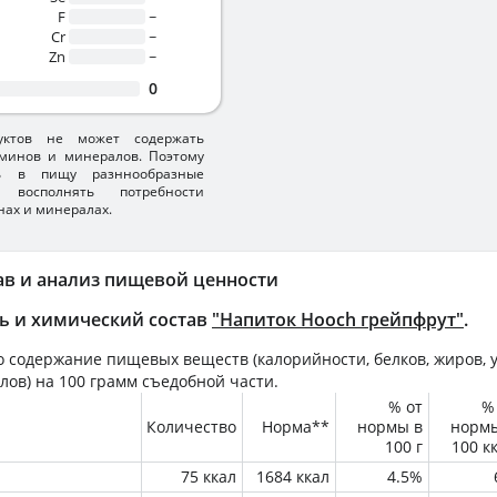
F
~
Cr
~
Zn
~
0
уктов не может содержать
минов и минералов. Поэтому
ть в пищу разннообразные
 восполнять потребности
нах и минералах.
ав и анализ пищевой ценности
ь и химический состав
"Напиток Hooch грейпфрут"
.
 содержание пищевых веществ (калорийности, белков, жиров, у
лов) на
100 грамм
съедобной части.
% от
%
Количество
Норма**
нормы в
норм
100 г
100 к
75 ккал
1684 ккал
4.5%