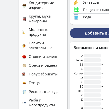
Углеводы
Кондитерские
изделия
Пищевые воло
Крупы, мука,
Вода
макароны
Молочные
Добавить в
продукты
Напитки
Витамины и мин
алкогольные
A
~
Овощи и зелень
b-car
~
В1
~
Орехи и семена
B2
~
Холин
~
Полуфабрикаты
B5
~
B6
~
Птица
B9
~
B12
~
Ресторанная еда
C
~
D
~
Рыба и
E
~
морепродукты
H
~