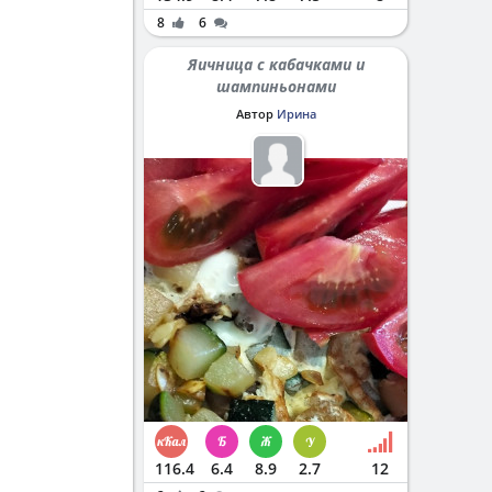
8
6
Яичница с кабачками и
шампиньонами
Автор
Ирина
116.4
6.4
8.9
2.7
12