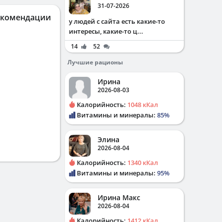
31-07-2026
екомендации
у людей с сайта есть какие-то
интересы, какие-то ц...
14
52
Лучшие рационы
Ирина
2026-08-03
Калорийность:
1048 кКал
Витамины и минералы:
85%
Элина
2026-08-04
Калорийность:
1340 кКал
Витамины и минералы:
95%
Ирина Макс
2026-08-04
Калорийность:
1412 кКал