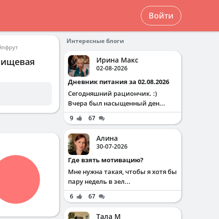
Войти
Интересные блоги
йпфрут
Ирина Макс
 пищевая
02-08-2026
Дневник питания за 02.08.2026
Сегодняшний рациончик. :)
Вчера был насыщенный ден...
9
67
Алина
30-07-2026
Где взять мотивацию?
Мне нужна такая, чтобы я хотя бы
пару недель в зел...
6
67
Тала М