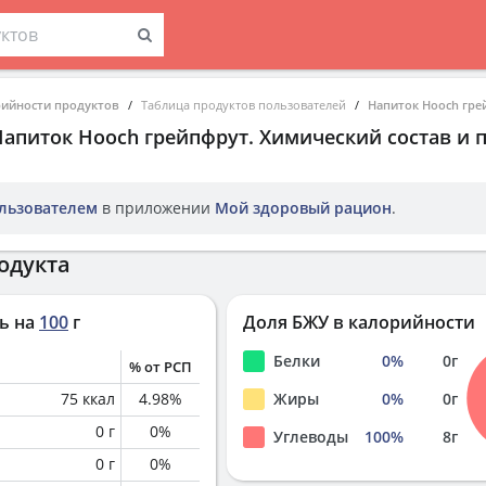
рийности продуктов
Таблица продуктов пользователей
Напиток Hooch гре
Напиток Hooch грейпфрут
. Химический состав и
льзователем
в приложении
Мой здоровый рацион
.
одукта
ь на
100
г
Доля БЖУ в калорийности
Белки
0
%
0
г
% от РСП
75
ккал
4.98
%
Жиры
0
%
0
г
0
г
0
%
Углеводы
100
%
8
г
0
г
0
%