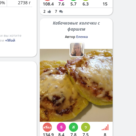
.9%
2738 г
108.4
7.6
5.7
6.3
15
2
7
Кабачковые колечки с
фаршем
и вы хотите
Автор
Еленка
ием
«Мой
134.9
8.4
7.8
7.5
8