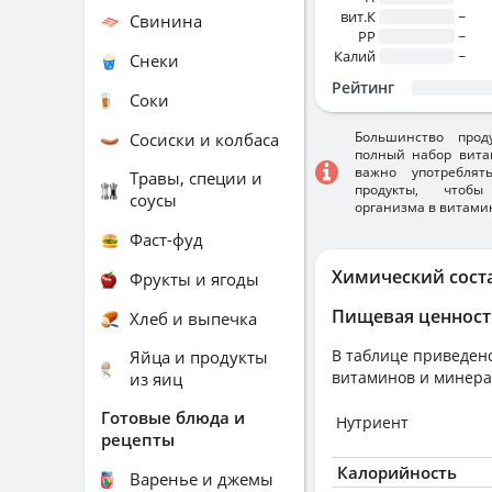
вит.К
~
Свинина
PP
~
Калий
~
Снеки
Рейтинг
Соки
Большинство прод
Сосиски и колбаса
полный набор вита
важно употребля
Травы, специи и
продукты, чтобы
соусы
организма в витами
Фаст-фуд
Химический сост
Фрукты и ягоды
Пищевая ценност
Хлеб и выпечка
В таблице приведено
Яйца и продукты
витаминов и минера
из яиц
Готовые блюда и
Нутриент
рецепты
Калорийность
Варенье и джемы