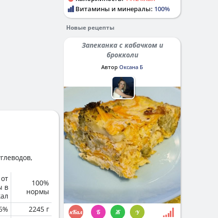
Витамины и минералы:
100%
Новые рецепты
Запеканка с кабачком и
брокколи
Автор
Оксана Б
глеводов,
 от
100%
ы в
нормы
кал
6%
2245 г