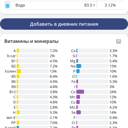
Вода
83.5
г
3.12
%
Добавить в дневник питания
Витамины и минералы
A
7.2%
Ca
3.3%
b-car
2%
Si
1.7%
В1
4.5%
Mg
5.4%
B2
7.2%
Na
15%
Холин
13%
P
10%
B5
8.4%
Cl
1.6%
B6
4.9%
Fe
5.3%
B9
4.8%
I
3%
B12
3.8%
Co
24%
C
4.3%
Mn
12%
D
4.8%
Cu
10%
E
2.8%
Mo
4.2%
H
9.3%
Se
14%
вит.К
2.1%
F
0.4%
PP
7.6%
Cr
2.3%
Калий
7.2%
Zn
5.1%