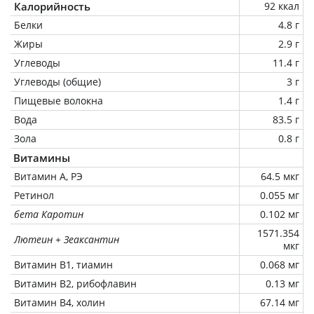
Калорийность
92 ккал
Белки
4.8 г
Жиры
2.9 г
Углеводы
11.4 г
Углеводы (общие)
3 г
Пищевые волокна
1.4 г
Вода
83.5 г
Зола
0.8 г
Витамины
Витамин А, РЭ
64.5 мкг
Ретинол
0.055 мг
бета Каротин
0.102 мг
1571.354
Лютеин + Зеаксантин
мкг
Витамин В1, тиамин
0.068 мг
Витамин В2, рибофлавин
0.13 мг
Витамин В4, холин
67.14 мг