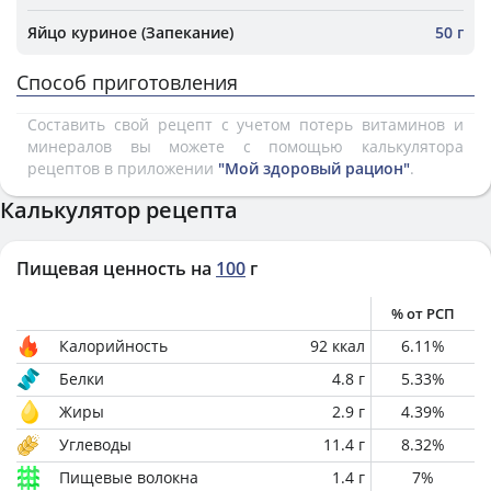
Яйцо куриное (Запекание)
50 г
Способ приготовления
Составить свой рецепт с учетом потерь витаминов и
минералов вы можете с помощью калькулятора
рецептов в приложении
"Мой здоровый рацион"
.
Калькулятор рецепта
Пищевая ценность на
100
г
% от РСП
Калорийность
92
ккал
6.11
%
Белки
4.8
г
5.33
%
Жиры
2.9
г
4.39
%
Углеводы
11.4
г
8.32
%
Пищевые волокна
1.4
г
7
%