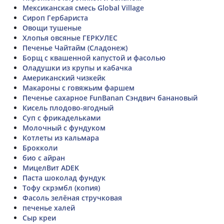
Мексиканская смесь Global Village
Сироп Гербариста
Овощи тушеные
Хлопья овсяные ГЕРКУЛЕС
Печенье Чайтайм (Сладонеж)
Борщ с квашенной капустой и фасолью
Оладушки из крупы и кабачка
Американский чизкейк
Макароны с говяжьим фаршем
Печенье сахарное FunBanan Сэндвич банановый
Кисель плодово-ягодный
Суп с фрикадельками
Молочный с фундуком
Котлеты из кальмара
Брокколи
био с айран
МицелВит ADEK
Паста шоколад фундук
Тофу скрэмбл (копия)
Фасоль зелёная стручковая
печенье халей
Сыр креи