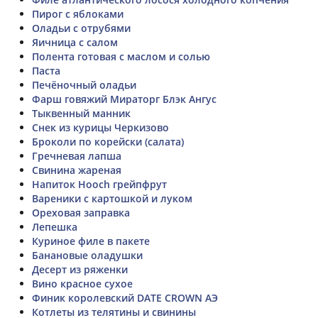
Пирог с яблоками
Оладьи с отрубями
Яичница с салом
Полента готовая с маслом и солью
Паста
Печёночный оладьи
Фарш говяжий Мираторг Блэк Ангус
Тыквенный манник
Снек из курицы Черкизово
Броколи по корейски (салата)
Гречневая лапша
Свинина жареная
Напиток Hooch грейпфрут
Вареники с картошкой и луком
Ореховая заправка
Лепешка
Куриное филе в пакете
Банановые оладушки
Десерт из ряженки
Вино красное сухое
Финик королевский DATE CROWN АЭ
Котлеты из телятины и свинины