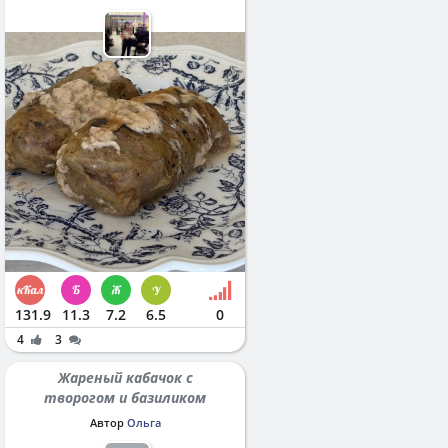
131.9
11.3
7.2
6.5
0
4
3
Жареный кабачок с
творогом и базиликом
Автор
Ольга