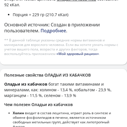
92 кКал.
Порция = 229 гр (210.7 кКал)
Основной источник: Создан в приложении
пользователем.
Подробнее
.
** В данной таблице указаны средние нормы витаминов и
минералов для взрослого человека. Если вы хотите узнать нормы с
учетом вашего пола, возраста и других факторов, тогда
воспользуйтесь приложением
«Мой здоровый рацион»
.
Полезные свойства ОЛАДЬИ ИЗ КАБАЧКОВ
Оладьи из кабачков
богат такими витаминами и
минералами, как: холином - 13,4 %, кобальтом - 23,9 %,
марганцем - 11,5 %, селеном - 13,9 %
Чем полезен Оладьи из кабачков
Холин
входит в состав лецитина, играет роль в синтезе и
обмене фосфолипидов в печени, является источником
свободных метильных групп, действует как липотропный
фактор.