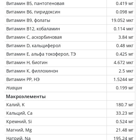
Витамин В5, пантотеновая
0.419 мг
Витамин В6, пиридоксин
0.098 мг
Витамин В9, фолаты
19.052 мкг
Витамин В12, кобаламин
0.114 мкг
Витамин C, аскорбиновая
3.84 мг
Витамин D, кальциферол
0.48 мкг
Витамин Е, альфа токоферол, ТЭ
0.425 мг
Витамин Н, биотин
4.672 мкг
Витамин К, филлохинон
2.5 мкг
Витамин РР, НЭ
1.5244 мг
Ниацин
0.199 мг
Макроэлементы
Калий, K
180.7 мг
Кальций, Ca
33.23 мг
Кремний, Si
0.524 мг
Магний, Mg
21.48 мг
Натрий, Na
195.24 мг