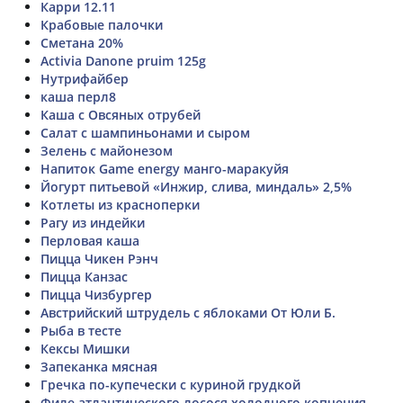
Карри 12.11
Крабовые палочки
Сметана 20%
Activia Danone pruim 125g
Нутрифайбер
каша перл8
Каша с Овсяных отрубей
Салат с шампиньонами и сыром
Зелень с майонезом
Напиток Game energy манго-маракуйя
Йогурт питьевой «Инжир, слива, миндаль» 2,5%
Котлеты из красноперки
Рагу из индейки
Перловая каша
Пицца Чикен Рэнч
Пицца Канзас
Пицца Чизбургер
Австрийский штрудель с яблоками От Юли Б.
Рыба в тесте
Кексы Мишки
Запеканка мясная
Гречка по-купечески с куриной грудкой
Филе атлантического лосося холодного копчения