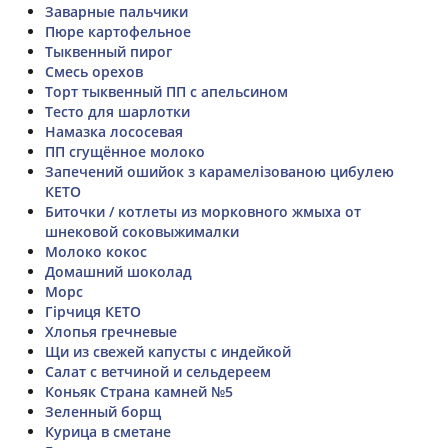
Заварные пальчики
Пюре картофельное
Тыквенный пирог
Смесь орехов
Торт тыквенный ПП с апельсином
Тесто для шарлотки
Намазка лососевая
ПП сгущённое молоко
Запечений ошийок з карамелізованою цибулею
КЕТО
Биточки / котлеты из морковного жмыха от
шнековой соковыжималки
Молоко кокос
Домашний шоколад
Морс
Гірчиця КЕТО
Хлопья гречневые
Щи из свежей капусты с индейкой
Салат с ветчиной и сельдереем
Коньяк Страна камней №5
Зеленный борщ
Курица в сметане