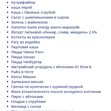
Нутрифайбер
каша перл8
Каша с Овсяных отрубей
Салат с шампиньонами и сыром
Зелень с майонезом
Напиток Game energy манго-маракуйя
Йогурт питьевой «Инжир, слива, миндаль» 2,5%
Котлеты из красноперки
Рагу из индейки
Перловая каша
Пицца Чикен Рэнч
Пицца Канзас
Пицца Чизбургер
Австрийский штрудель с яблоками От Юли Б.
Рыба в тесте
Кексы Мишки
Запеканка мясная
Гречка по-купечески с куриной грудкой
Филе атлантического лосося холодного копчения
Пирог с яблоками
Оладьи с отрубями
Яичница с салом