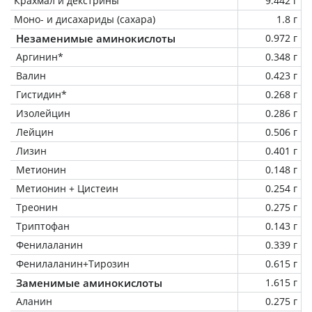
Крахмал и декстрины
9.442 г
Моно- и дисахариды (сахара)
1.8 г
Незаменимые аминокислоты
0.972 г
Аргинин*
0.348 г
Валин
0.423 г
Гистидин*
0.268 г
Изолейцин
0.286 г
Лейцин
0.506 г
Лизин
0.401 г
Метионин
0.148 г
Метионин + Цистеин
0.254 г
Треонин
0.275 г
Триптофан
0.143 г
Фенилаланин
0.339 г
Фенилаланин+Тирозин
0.615 г
Заменимые аминокислоты
1.615 г
Аланин
0.275 г