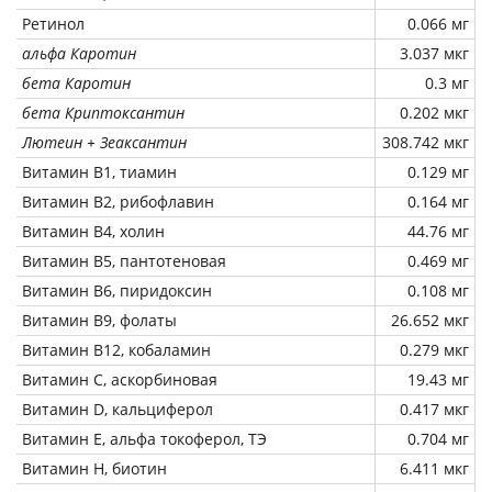
Ретинол
0.066 мг
альфа Каротин
3.037 мкг
бета Каротин
0.3 мг
бета Криптоксантин
0.202 мкг
Лютеин + Зеаксантин
308.742 мкг
Витамин В1, тиамин
0.129 мг
Витамин В2, рибофлавин
0.164 мг
Витамин В4, холин
44.76 мг
Витамин В5, пантотеновая
0.469 мг
Витамин В6, пиридоксин
0.108 мг
Витамин В9, фолаты
26.652 мкг
Витамин В12, кобаламин
0.279 мкг
Витамин C, аскорбиновая
19.43 мг
Витамин D, кальциферол
0.417 мкг
Витамин Е, альфа токоферол, ТЭ
0.704 мг
Витамин Н, биотин
6.411 мкг