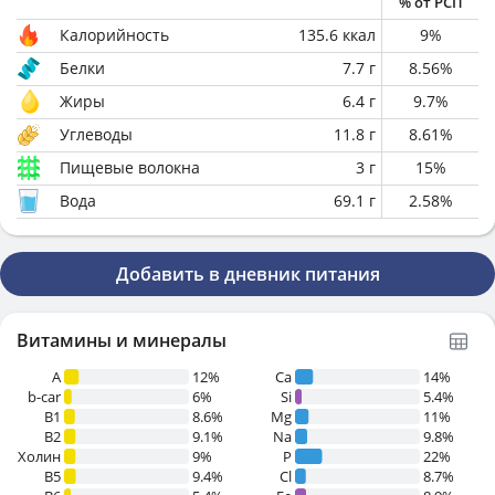
% от РСП
Калорийность
135.6
ккал
9
%
Белки
7.7
г
8.56
%
Жиры
6.4
г
9.7
%
Углеводы
11.8
г
8.61
%
Пищевые волокна
3
г
15
%
Вода
69.1
г
2.58
%
Добавить в дневник питания
Витамины и минералы
A
12%
Ca
14%
b-car
6%
Si
5.4%
В1
8.6%
Mg
11%
B2
9.1%
Na
9.8%
Холин
9%
P
22%
B5
9.4%
Cl
8.7%