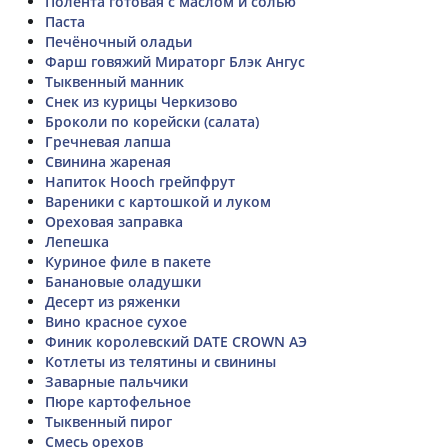
Полента готовая с маслом и солью
Паста
Печёночный оладьи
Фарш говяжий Мираторг Блэк Ангус
Тыквенный манник
Снек из курицы Черкизово
Броколи по корейски (салата)
Гречневая лапша
Свинина жареная
Напиток Hooch грейпфрут
Вареники с картошкой и луком
Ореховая заправка
Лепешка
Куриное филе в пакете
Банановые оладушки
Десерт из ряженки
Вино красное сухое
Финик королевский DATE CROWN АЭ
Котлеты из телятины и свинины
Заварные пальчики
Пюре картофельное
Тыквенный пирог
Смесь орехов