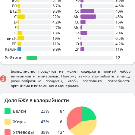
B6
5.4%
Fe
8.9%
B9
6.7%
I
4.6%
B12
9.3%
Co
40%
C
22%
Mn
45%
D
4.2%
Cu
15%
E
4.7%
Mo
4.5%
H
13%
Se
20%
вит.К
19%
F
0.5%
PP
11%
Cr
4.2%
Калий
9.9%
Zn
11%
Рейтинг
12
Большинство продуктов не может содержать полный набор
витаминов и минералов. Поэтому важно употреблять в пищу
разннообразные продукты, чтобы восполнять потребности
организма в витаминах и минералах.
Доля БЖУ в калорийности
Белки
23
%
8
г
Жиры
43
%
6
г
Углеводы
35
%
12
г