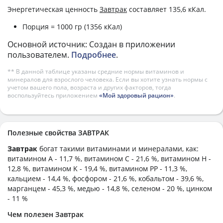
Энергетическая ценность
Завтрак
составляет 135,6 кКал.
Порция = 1000 гр (1356 кКал)
Основной источник: Создан в приложении
пользователем.
Подробнее
.
** В данной таблице указаны средние нормы витаминов и
минералов для взрослого человека. Если вы хотите узнать нормы с
учетом вашего пола, возраста и других факторов, тогда
воспользуйтесь приложением
«Мой здоровый рацион»
.
Полезные свойства ЗАВТРАК
Завтрак
богат такими витаминами и минералами, как:
витамином А - 11,7 %, витамином C - 21,6 %, витамином H -
12,8 %, витамином K - 19,4 %, витамином PP - 11,3 %,
кальцием - 14,4 %, фосфором - 21,6 %, кобальтом - 39,6 %,
марганцем - 45,3 %, медью - 14,8 %, селеном - 20 %, цинком
- 11 %
Чем полезен Завтрак