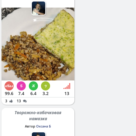
99.6
7.4
6.4
3.2
13
3
13
Творожно-кабачковая
намазка
Автор
Оксана Б