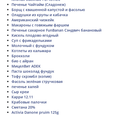
Печенье Чайтайм (Сладонеж)
Борщ с квашенной капустой и фасолью
Оладушки из крупы и кабачка
Американский чизкейк
Макароны с говяжьим фаршем
Печенье сахарное FunBanan Сэндвич банановый
Кисель плодово-ягодный
Суп с фрикадельками
Молочный с фундуком
Котлеты из кальмара
Брокколи
био с айран
МицелВит ADEK
Паста шоколад фундук
Тофу скрэмбл (копия)
Фасоль зелёная стручковая
печенье халей
Сыр креи
Карри 12.11
Крабовые палочки
Сметана 20%
Activia Danone pruim 125g