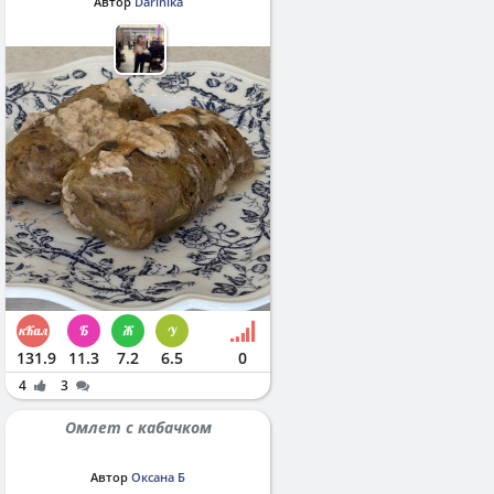
Автор
Darinika
131.9
11.3
7.2
6.5
0
4
3
Омлет с кабачком
Автор
Оксана Б