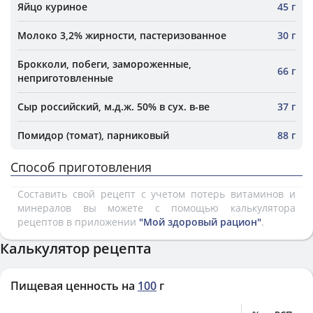
Яйцо куриное
45 г
Молоко 3,2% жирности, пастеризованное
30 г
Брокколи, побеги, замороженные,
66 г
неприготовленные
Сыр российский, м.д.ж. 50% в сух. в-ве
37 г
Помидор (томат), парниковый
88 г
Способ приготовления
Составить свой рецепт с учетом потерь витаминов и
минералов вы можете с помощью калькулятора
рецептов в приложении
"Мой здоровый рацион"
.
Калькулятор рецепта
Пищевая ценность на
100
г