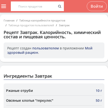
Войти
Главная
Таблица калорийности продуктов
Таблица продуктов пользователей
Завтрак
Рецепт
Завтрак
. Калорийность, химический
состав и пищевая ценность.
Рецепт создан
пользователем
в приложении
Мой
здоровый рацион
.
Ингредиенты Завтрак
Ржаные отруби
10 г
Овсяные хлопья "геркулес"
50 г