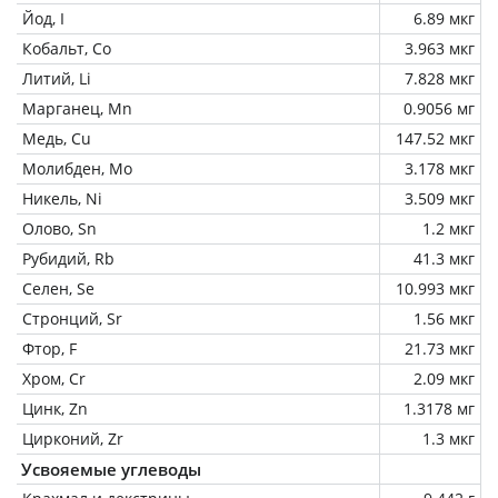
Йод, I
6.89 мкг
Кобальт, Co
3.963 мкг
Литий, Li
7.828 мкг
Марганец, Mn
0.9056 мг
Медь, Cu
147.52 мкг
Молибден, Mo
3.178 мкг
Никель, Ni
3.509 мкг
Олово, Sn
1.2 мкг
Рубидий, Rb
41.3 мкг
Селен, Se
10.993 мкг
Стронций, Sr
1.56 мкг
Фтор, F
21.73 мкг
Хром, Cr
2.09 мкг
Цинк, Zn
1.3178 мг
Цирконий, Zr
1.3 мкг
Усвояемые углеводы