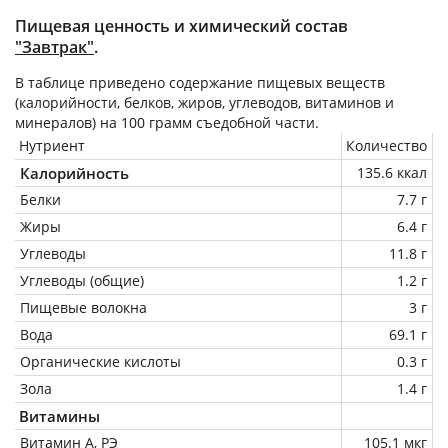
Пищевая ценность и химический состав
"Завтрак"
.
В таблице приведено содержание пищевых веществ
(калорийности, белков, жиров, углеводов, витаминов и
минералов) на
100 грамм
съедобной части.
Нутриент
Количество
Калорийность
135.6 ккал
Белки
7.7 г
Жиры
6.4 г
Углеводы
11.8 г
Углеводы (общие)
1.2 г
Пищевые волокна
3 г
Вода
69.1 г
Органические кислоты
0.3 г
Зола
1.4 г
Витамины
Витамин А, РЭ
105.1 мкг