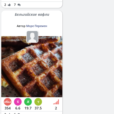
2
7
Бельгийские вафли
Автор
Море Перемен
354
6.6
19.7
37.5
2