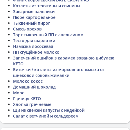
Котлеты из телятины и свинины
Заварные пальчики
Пюре картофельное
Тыквенный пирог
Смесь орехов
Торт тыквенный ПП с апельсином
Тесто для шарлотки
Намазка лососевая
ПП сгущённое молоко
Запечений ошийок з карамелізованою цибулею
КЕТО
Биточки / котлеты из морковного жмыха от
шнековой соковыжималки
Молоко кокос
Домашний шоколад
Морс
Гірчиця КЕТО
Хлопья гречневые
Щи из свежей капусты с индейкой
Салат с ветчиной и сельдереем