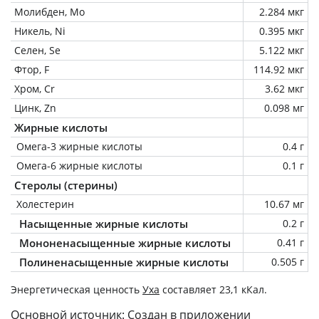
Молибден, Mo
2.284 мкг
Никель, Ni
0.395 мкг
Селен, Se
5.122 мкг
Фтор, F
114.92 мкг
Хром, Cr
3.62 мкг
Цинк, Zn
0.098 мг
Жирные кислоты
Омега-3 жирные кислоты
0.4 г
Омега-6 жирные кислоты
0.1 г
Стеролы (стерины)
Холестерин
10.67 мг
Насыщенные жирные кислоты
0.2 г
Мононенасыщенные жирные кислоты
0.41 г
Полиненасыщенные жирные кислоты
0.505 г
Энергетическая ценность
Уха
составляет 23,1 кКал.
Основной источник: Создан в приложении