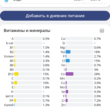
Добавить в дневник питания
Витамины и минералы
A
0.5%
Ca
0.7%
b-car
~
Si
~
В1
1.5%
Mg
0.6%
B2
1.4%
Na
18%
Холин
1.4%
P
2.7%
B5
3.3%
Cl
15%
B6
3.8%
Fe
0.7%
B9
0.1%
I
3%
B12
15%
Co
28%
C
0.1%
Mn
0.2%
D
10%
Cu
3.9%
E
1.8%
Mo
3.3%
H
~
Se
9.3%
вит.К
0.1%
F
2.9%
PP
5.7%
Cr
7.2%
Калий
1.3%
Zn
0.8%