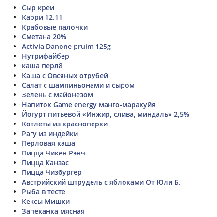
Сыр креи
Карри 12.11
Крабовые палочки
Сметана 20%
Activia Danone pruim 125g
Нутрифайбер
каша перл8
Каша с Овсяных отрубей
Салат с шампиньонами и сыром
Зелень с майонезом
Напиток Game energy манго-маракуйя
Йогурт питьевой «Инжир, слива, миндаль» 2,5%
Котлеты из красноперки
Рагу из индейки
Перловая каша
Пицца Чикен Рэнч
Пицца Канзас
Пицца Чизбургер
Австрийский штрудель с яблоками От Юли Б.
Рыба в тесте
Кексы Мишки
Запеканка мясная