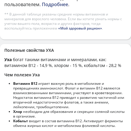
пользователем.
Подробнее
.
** В данной таблице указаны средние нормы витаминов и
минералов для взрослого человека. Если вы хотите узнать нормы с
учетом вашего пола, возраста и других факторов, тогда
воспользуйтесь приложением
«Мой здоровый рацион»
.
Полезные свойства УХА
Уха
богат такими витаминами и минералами, как:
витамином B12 - 14,9 %, хлором - 15 %, кобальтом - 28,2 %
Чем полезен Уха
Витамин В12
играет важную роль в метаболизме и
превращениях аминокислот. Фолат и витамин В12 являются
взаимосвязанными витаминами, участвуют в кроветворении.
Недостаток витамина В12 приводит к развитию частичной или
вторичной недостаточности фолатов, а также анемии,
лейкопении, тромбоцитопении.
Хлор
необходим для образования и секреции соляной кислоты
в организме.
Кобальт
входит в состав витамина В12. Активирует ферменты
обмена жирных кислот и метаболизма фолиевой кислоты.