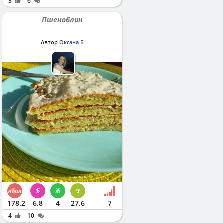
3
6
Пшеноблин
Автор
Оксана Б
178.2
6.8
4
27.6
7
4
10