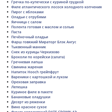
Гречка по-купечески с куриной грудкой
Филе атлантического лосося холодного копчения
Пирог с яблоками
Оладьи с отрубями
Яичница с салом
Полента готовая с маслом и солью
Паста
Печёночный оладьи
Фарш говяжий Мираторг Блэк Ангус
Тыквенный манник
Снек из курицы Черкизово
Броколи по корейски (салата)
Гречневая лапша
Свинина жареная
Напиток Hooch грейпфрут
Вареники с картошкой и луком
Ореховая заправка
Лепешка
Куриное филе в пакете
Банановые оладушки
Десерт из ряженки
Вино красное сухое
Финик королевский DATE CROWN АЭ