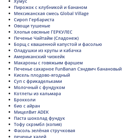
Хумус
Пирожок с клубникой и бананом
Мексиканская смесь Global Village
Сироп Гербариста
Овощи тушеные
Хлопья овсяные ГЕРКУЛЕС
Печенье Чайтайм (Сладонеж)
Борщ с квашенной капустой и фасолью
Оладушки из крупы и кабачка
Американский чизкейк
Макароны с говяжьим фаршем
Печенье сахарное FunBanan Сэндвич банановый
Кисель плодово-ягодный
Суп с фрикадельками
Молочный с фундуком
Котлеты из кальмара
Брокколи
био с айран
МицелВит ADEK
Паста шоколад фундук
Тофу скрэмбл (копия)
Фасоль зелёная стручковая
печенье халей