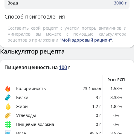
Вода
3000 г
Способ приготовления
Составить свой рецепт с учетом потерь витаминов и
минералов вы можете с помощью калькулятора
рецептов в приложении
"Мой здоровый рацион"
.
Калькулятор рецепта
Пищевая ценность на
100
г
% от РСП
Калорийность
23.1
ккал
1.53
%
Белки
3
г
3.33
%
Жиры
1.2
г
1.82
%
Углеводы
0
г
0
%
Пищевые волокна
0
г
0
%
Вода
95.5
г
3.57
%