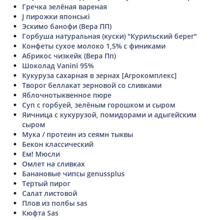
Гречка зелёная вареная
J пирожки японські
Эскимо банофи (Вера ПП)
Горбуша натуральная (куски) "Курильский берег"
Конфеты сухое молоко 1,5% с финиками
Абрикос чизкейк (Вера Пп)
Шоколад Vanini 95%
Кукуруза сахарная в зернах [Агрокомплекс]
Творог беллакат зерновой со сливками
Яблочнотыквенное пюре
Суп с горбуей, зелёным горошком и сыром
Яичница с кукурузой, помидорами и адыгейским
сыром
Мука / протеин из сеямн тыквы
Бекон классический
Ем! Мюсли
Омлет на сливках
Банановые чипсы genussplus
Тертый пирог
Салат листовой
Плов из полбы sas
Кюфта Sas