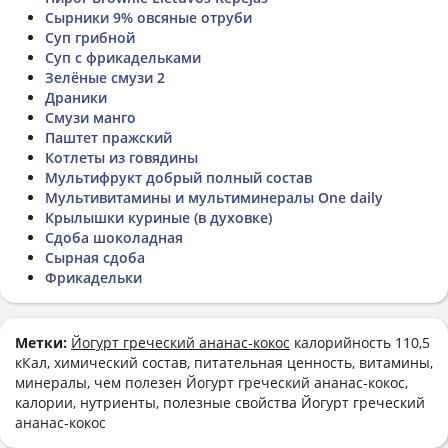
Сырники 9% овсяные отруби
Суп грибной
Суп с фрикадельками
Зелёные смузи 2
Драники
Смузи манго
Паштет пражский
Котлеты из говядины
Мультифрукт добрый полный состав
Мультивитамины и мультиминералы One daily
Крылышки куриные (в духовке)
Сдоба шоколадная
Сырная сдоба
Фрикадельки
Метки:
Йогурт греческий ананас-кокос
калорийность 110,5
кКал, химический состав, питательная ценность, витамины,
минералы, чем полезен Йогурт греческий ананас-кокос,
калории, нутриенты, полезные свойства Йогурт греческий
ананас-кокос