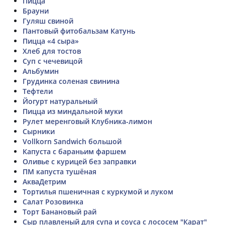
Пицца
Брауни
Гуляш свиной
Пантовый фитобальзам Катунь
Пицца «4 сыра»
Хлеб для тостов
Суп с чечевицой
Альбумин
Грудинка соленая свинина
Тефтели
Йогурт натуральный
Пицца из миндальной муки
Рулет меренговый Клубника-лимон
Сырники
Vollkorn Sandwich большой
Капуста с бараньим фаршем
Оливье с курицей без заправки
ПМ капуста тушёная
АкваДетрим
Тортилья пшеничная с куркумой и луком
Салат Розовинка
Торт Банановый рай
Сыр плавленый для супа и соуса с лососем "Карат"