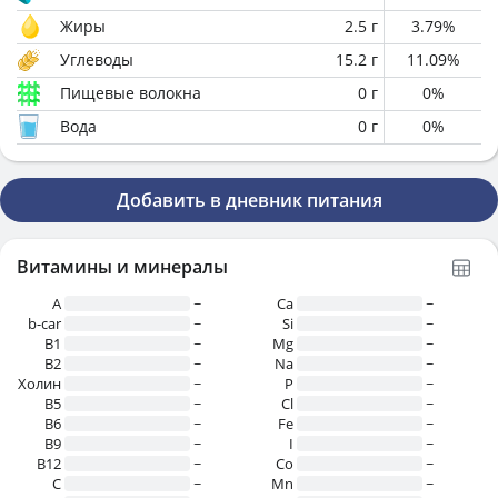
Жиры
2.5
г
3.79
%
Углеводы
15.2
г
11.09
%
Пищевые волокна
0
г
0
%
Вода
0
г
0
%
Добавить в дневник питания
Витамины и минералы
A
~
Ca
~
b-car
~
Si
~
В1
~
Mg
~
B2
~
Na
~
Холин
~
P
~
B5
~
Cl
~
B6
~
Fe
~
B9
~
I
~
B12
~
Co
~
C
~
Mn
~