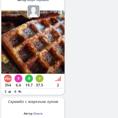
354
6.6
19.7
37.5
2
3
6
Скрамбл с жареным луком
Автор
Ольга