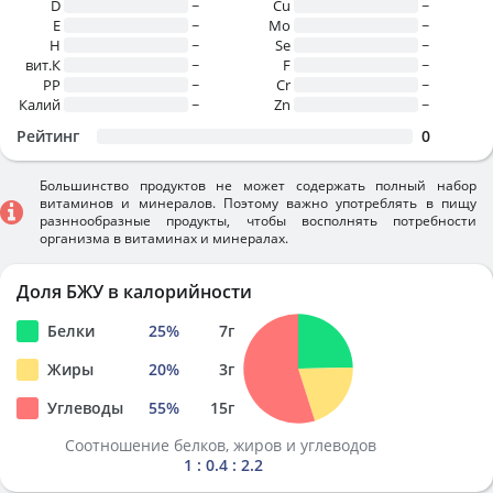
D
~
Cu
~
E
~
Mo
~
H
~
Se
~
вит.К
~
F
~
PP
~
Cr
~
Калий
~
Zn
~
Рейтинг
0
Большинство продуктов не может содержать полный набор
витаминов и минералов. Поэтому важно употреблять в пищу
разннообразные продукты, чтобы восполнять потребности
организма в витаминах и минералах.
Доля БЖУ в калорийности
Белки
25
%
7
г
Жиры
20
%
3
г
Углеводы
55
%
15
г
Соотношение белков, жиров и углеводов
1 : 0.4 : 2.2