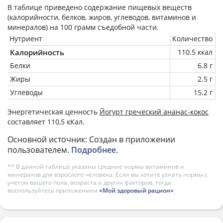
В таблице приведено содержание пищевых веществ
(калорийности, белков, жиров, углеводов, витаминов и
минералов) на
100 грамм
съедобной части.
Нутриент
Количество
Калорийность
110.5 ккал
Белки
6.8 г
Жиры
2.5 г
Углеводы
15.2 г
Энергетическая ценность
Йогурт греческий ананас-кокос
составляет 110,5 кКал.
Основной источник: Создан в приложении
пользователем.
Подробнее
.
** В данной таблице указаны средние нормы витаминов и
минералов для взрослого человека. Если вы хотите узнать нормы с
учетом вашего пола, возраста и других факторов, тогда
воспользуйтесь приложением
«Мой здоровый рацион»
.