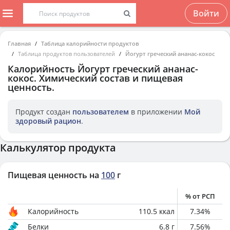
Войти
Главная
Таблица калорийности продуктов
Таблица продуктов пользователей
Йогурт греческий ананас-кокос
Калорийность
Йогурт греческий ананас-
кокос
. Химический состав и пищевая
ценность.
Продукт создан
пользователем
в приложении
Мой
здоровый рацион
.
Калькулятор продукта
Пищевая ценность на
100
г
% от РСП
Калорийность
110.5
ккал
7.34
%
Белки
6.8
г
7.56
%