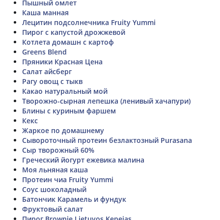
Пышный омлет
Каша манная
Лецитин подсолнечника Fruity Yummi
Пирог с капустой дрожжевой
Котлета домашн с картоф
Greens Blend
Пряники Красная Цена
Салат айсберг
Рагу овощ с тыкв
Какао натуральный мой
Творожно-сырная лепешка (ленивый хачапури)
Блины с куриным фаршем
Кекс
Жаркое по домашнему
Сывороточный протеин безлактозный Purasana
Сыр творожный 60%
Греческий йогурт ежевика малина
Моя льняная каша
Протеин чиа Fruity Yummi
Соус шоколадный
Батончик Карамель и фундук
Фруктовый салат
Пирог Brownie Lietuvos Kepejas