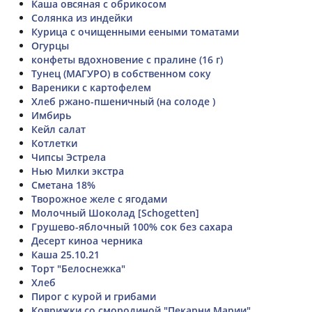
Каша овсяная с обрикосом
Солянка из индейки
Курица с очищенными ееными томатами
Огурцы
конфеты вдохновение с пралине (16 г)
Тунец (МАГУРО) в собственном соку
Вареники с картофелем
Хлеб ржано-пшеничный (на солоде )
Имбирь
Кейл салат
Котлетки
Чипсы Эстрела
Нью Милки экстра
Сметана 18%
Творожное желе с ягодами
Молочный Шоколад [Schogetten]
Грушево-яблочный 100% сок без сахара
Десерт киноа черника
Каша 25.10.21
Торт "Белоснежка"
Хлеб
Пирог с курой и грибами
Коврижки со смородиной "Пекарни Марии"