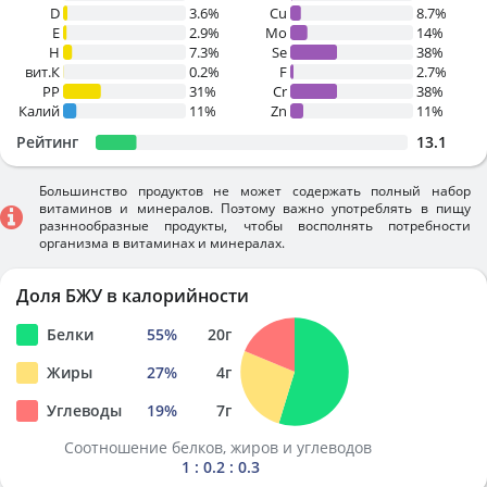
D
3.6%
Cu
8.7%
E
2.9%
Mo
14%
H
7.3%
Se
38%
вит.К
0.2%
F
2.7%
PP
31%
Cr
38%
Калий
11%
Zn
11%
Рейтинг
13.1
Большинство продуктов не может содержать полный набор
витаминов и минералов. Поэтому важно употреблять в пищу
разннообразные продукты, чтобы восполнять потребности
организма в витаминах и минералах.
Доля БЖУ в калорийности
Белки
55
%
20
г
Жиры
27
%
4
г
Углеводы
19
%
7
г
Соотношение белков, жиров и углеводов
1 : 0.2 : 0.3