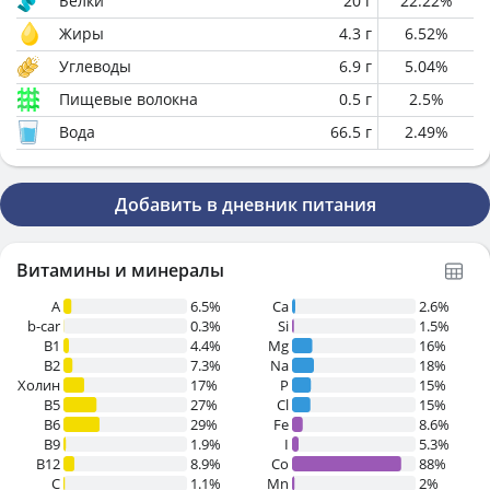
Белки
20
г
22.22
%
Жиры
4.3
г
6.52
%
Углеводы
6.9
г
5.04
%
Пищевые волокна
0.5
г
2.5
%
Вода
66.5
г
2.49
%
Добавить в дневник питания
Витамины и минералы
A
6.5%
Ca
2.6%
b-car
0.3%
Si
1.5%
В1
4.4%
Mg
16%
B2
7.3%
Na
18%
Холин
17%
P
15%
B5
27%
Cl
15%
B6
29%
Fe
8.6%
B9
1.9%
I
5.3%
B12
8.9%
Co
88%
C
1.1%
Mn
2%