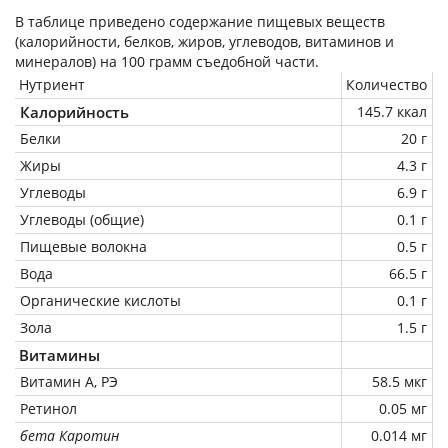
В таблице приведено содержание пищевых веществ
(калорийности, белков, жиров, углеводов, витаминов и
минералов) на
100 грамм
съедобной части.
Нутриент
Количество
Калорийность
145.7 ккал
Белки
20 г
Жиры
4.3 г
Углеводы
6.9 г
Углеводы (общие)
0.1 г
Пищевые волокна
0.5 г
Вода
66.5 г
Органические кислоты
0.1 г
Зола
1.5 г
Витамины
Витамин А, РЭ
58.5 мкг
Ретинол
0.05 мг
бета Каротин
0.014 мг