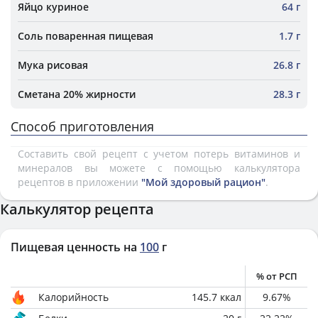
Яйцо куриное
64 г
Соль поваренная пищевая
1.7 г
Мука рисовая
26.8 г
Сметана 20% жирности
28.3 г
Способ приготовления
Составить свой рецепт с учетом потерь витаминов и
минералов вы можете с помощью калькулятора
рецептов в приложении
"Мой здоровый рацион"
.
Калькулятор рецепта
Пищевая ценность на
100
г
% от РСП
Калорийность
145.7
ккал
9.67
%