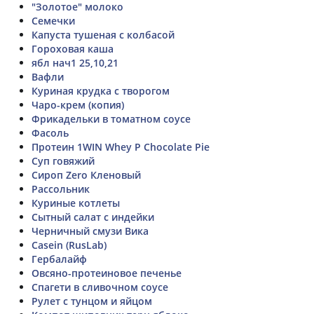
"Золотое" молоко
Семечки
Капуста тушеная с колбасой
Гороховая каша
ябл нач1 25,10,21
Вафли
Куриная крудка с творогом
Чаро-крем (копия)
Фрикадельки в томатном соусе
Фасоль
Протеин 1WIN Whey P Chocolate Pie
Суп говяжий
Сироп Zero Кленовый
Рассольник
Куриные котлеты
Сытный салат с индейки
Черничный смузи Вика
Casein (RusLab)
Гербалайф
Овсяно-протеиновое печенье
Спагети в сливочном соусе
Рулет с тунцом и яйцом