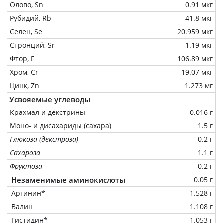
Олово, Sn
0.91 мкг
Рубидий, Rb
41.8 мкг
Селен, Se
20.959 мкг
Стронций, Sr
1.19 мкг
Фтор, F
106.89 мкг
Хром, Cr
19.07 мкг
Цинк, Zn
1.273 мг
Усвояемые углеводы
Крахмал и декстрины
0.016 г
Моно- и дисахариды (сахара)
1.5 г
Глюкоза (декстроза)
0.2 г
Сахароза
1.1 г
Фруктоза
0.2 г
Незаменимые аминокислоты
0.05 г
Аргинин*
1.528 г
Валин
1.108 г
Гистидин*
1.053 г