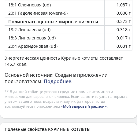
18:1 Олеиновая (ud)
1.087 г
20:1 Гадолеиновая (омега-9)
0.006 г
Полиненасыщенные жирные кислоты
0.373 г
18:2 Линолевая (ud)
0.318 г
18:3 Линоленовая (ud)
0.017 г
20:4 Арахидоновая (ud)
0.031 г
Энергетическая ценность
Куриные котлеты
составляет
145,7 кКал.
Основной источник: Создан в приложении
пользователем.
Подробнее
.
** В данной таблице указаны средние нормы витаминов и
минералов для взрослого человека. Если вы хотите узнать нормы с
учетом вашего пола, возраста и других факторов, тогда
воспользуйтесь приложением
«Мой здоровый рацион»
.
Полезные свойства КУРИНЫЕ КОТЛЕТЫ