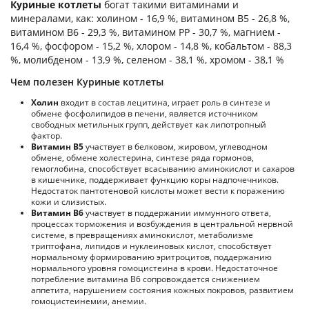
Куриные котлеты
богат такими витаминами и
минералами, как: холином - 16,9 %, витамином B5 - 26,8 %,
витамином B6 - 29,3 %, витамином PP - 30,7 %, магнием -
16,4 %, фосфором - 15,2 %, хлором - 14,8 %, кобальтом - 88,3
%, молибденом - 13,9 %, селеном - 38,1 %, хромом - 38,1 %
Чем полезен Куриные котлеты
Холин
входит в состав лецитина, играет роль в синтезе и
обмене фосфолипидов в печени, является источником
свободных метильных групп, действует как липотропный
фактор.
Витамин В5
участвует в белковом, жировом, углеводном
обмене, обмене холестерина, синтезе ряда гормонов,
гемоглобина, способствует всасыванию аминокислот и сахаров
в кишечнике, поддерживает функцию коры надпочечников.
Недостаток пантотеновой кислоты может вести к поражению
кожи и слизистых.
Витамин В6
участвует в поддержании иммунного ответа,
процессах торможения и возбуждения в центральной нервной
системе, в превращениях аминокислот, метаболизме
триптофана, липидов и нуклеиновых кислот, способствует
нормальному формированию эритроцитов, поддержанию
нормального уровня гомоцистеина в крови. Недостаточное
потребление витамина В6 сопровождается снижением
аппетита, нарушением состояния кожных покровов, развитием
гомоцистеинемии, анемии.