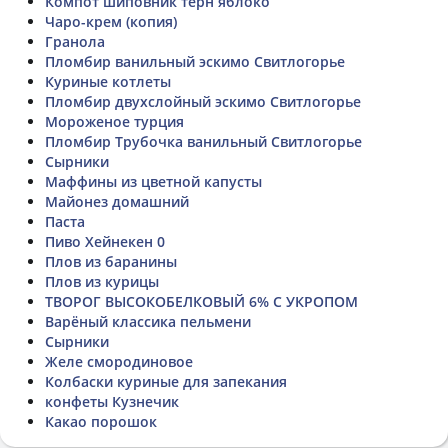
Компот шиповник терн яблоко
Чаро-крем (копия)
Гранола
Пломбир ванильный эскимо Свитлогорье
Куриные котлеты
Пломбир двухслойный эскимо Свитлогорье
Мороженое турция
Пломбир Трубочка ванильный Свитлогорье
Сырники
Маффины из цветной капусты
Майонез домашний
Паста
Пиво Хейнекен 0
Плов из баранины
Плов из курицы
ТВОРОГ ВЫСОКОБЕЛКОВЫЙ 6% С УКРОПОМ
Варёный классика пельмени
Сырники
Желе смородиновое
Колбаски куриные для запекания
конфеты Кузнечик
Какао порошок