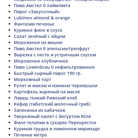
Пиво Амстел 0 лайм/мята
Пирог «Закусочный»
Lubimov almond & orange
Фантазия печенье
Куриное филе в соусе
Салат зелёный с яйцом
Мороженое из вишни
Пиво Амстел 0 апельсин/грепфрут
Вырезка с песто и устричным соусом
Мороженое клубничное
Пиво Lowenbrau 0 нефильтрованное
Быстрый сырный пирог 190 гр.
Морковный торт
Рулет м маком и изюмом Черемушки
Картофель жареный на масле
Лаваш тонкий Рижский хлеб
Кефир (тибетский молочный гриб)
Запеканка из кабачков
Творожный омлет с йогуртом Юля
Филе телапии в сухарях Перекресток
Куриная грудка в лимонном маринаде
Печенье метро