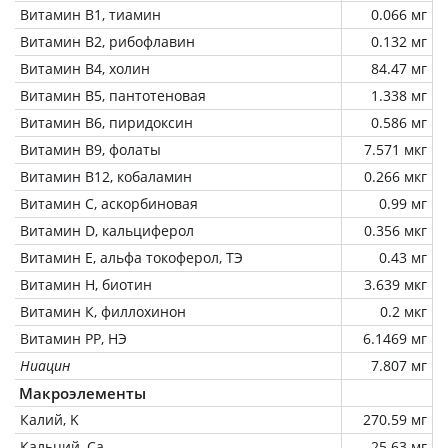
Витамин В1, тиамин
0.066 мг
Витамин В2, рибофлавин
0.132 мг
Витамин В4, холин
84.47 мг
Витамин В5, пантотеновая
1.338 мг
Витамин В6, пиридоксин
0.586 мг
Витамин В9, фолаты
7.571 мкг
Витамин В12, кобаламин
0.266 мкг
Витамин C, аскорбиновая
0.99 мг
Витамин D, кальциферол
0.356 мкг
Витамин Е, альфа токоферол, ТЭ
0.43 мг
Витамин Н, биотин
3.639 мкг
Витамин К, филлохинон
0.2 мкг
Витамин РР, НЭ
6.1469 мг
Ниацин
7.807 мг
Макроэлементы
Калий, K
270.59 мг
Кальций, Ca
25.63 мг