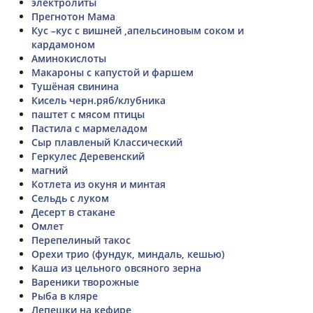
электролиты
Прегнотон Мама
Кус –кус с вишней ,апельсиновым соком и
кардамоном
Аминокислоты
Макароны с капустой и фаршем
Тушёная свинина
Кисель черн.ряб/клубника
паштет с мясом птицы
Пастила с мармеладом
Сыр плавленый Классический
Геркулес Деревенский
магний
Котлета из окуня и минтая
Сельдь с луком
Десерт в стакане
Омлет
Перепелиный такос
Орехи трио (фундук, миндаль, кешью)
Каша из цельного овсяного зерна
Вареники творожные
Рыба в кляре
Лепешки на кефире