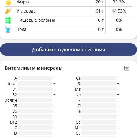
Жиры
20
г
30.3
%
Углеводы
61
г
44.53
%
Пищевые волокна
0
г
0
%
Вода
0
г
0
%
Добавить в дневник питания
Витамины и минералы
A
~
Ca
~
b-car
~
Si
~
В1
~
Mg
~
B2
~
Na
~
Холин
~
P
~
B5
~
Cl
~
B6
~
Fe
~
B9
~
I
~
B12
~
Co
~
C
~
Mn
~
D
~
Cu
~