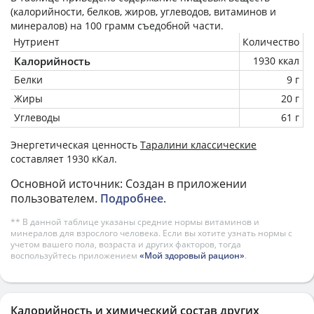
(калорийности, белков, жиров, углеводов, витаминов и
минералов) на
100 грамм
съедобной части.
Нутриент
Количество
Калорийность
1930 ккал
Белки
9 г
Жиры
20 г
Углеводы
61 г
Энергетическая ценность
Таралини классические
составляет 1930 кКал.
Основной источник: Создан в приложении
пользователем.
Подробнее
.
** В данной таблице указаны средние нормы витаминов и
минералов для взрослого человека. Если вы хотите узнать нормы с
учетом вашего пола, возраста и других факторов, тогда
воспользуйтесь приложением
«Мой здоровый рацион»
.
Калорийность и химический состав других