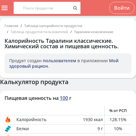
Войти
Главная
Таблица калорийности продуктов
Таблица продуктов пользователей
Таралини классические
Калорийность
Таралини классические
.
Химический состав и пищевая ценность.
Продукт создан
пользователем
в приложении
Мой
здоровый рацион
.
Калькулятор продукта
Пищевая ценность на
100
г
% от РСП
Калорийность
1930
ккал
128.15
%
Белки
9
г
10
%