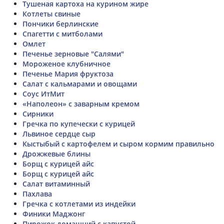
Тушеная картоха на курином жире
Котлеты свиные
Пончики берлинские
Спагетти с митболами
Омлет
Печенье зерновые "Салями"
Мороженое клубничное
Печенье Мария фруктоза
Салат с кальмарами и овощами
Соус ИтМит
«Наполеон» с заварным кремом
Сирники
Гречка по купечески с курицей
Львиное сердце сыр
Кыстыбый с картофелем и сыром кормим правильно
Дрожжевые блины
Борщ с курицей айс
Борщ с курицей айс
Салат витаминный
Пахлава
Гречка с котлетами из индейки
Финики Маджонг
Пирожок домашний с капустой