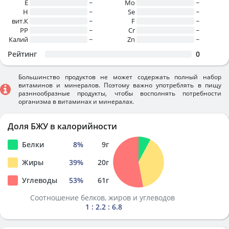
E
~
Mo
~
H
~
Se
~
вит.К
~
F
~
PP
~
Cr
~
Калий
~
Zn
~
Рейтинг
0
Большинство продуктов не может содержать полный набор
витаминов и минералов. Поэтому важно употреблять в пищу
разннообразные продукты, чтобы восполнять потребности
организма в витаминах и минералах.
Доля БЖУ в калорийности
Белки
8
%
9
г
Жиры
39
%
20
г
Углеводы
53
%
61
г
Соотношение белков, жиров и углеводов
1 : 2.2 : 6.8