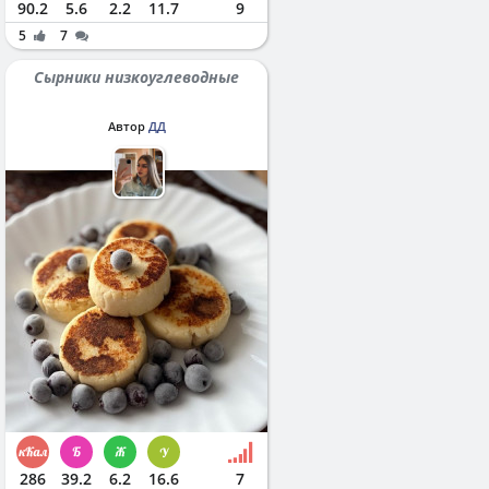
90.2
5.6
2.2
11.7
9
5
7
Сырники низкоуглеводные
Автор
ДД
286
39.2
6.2
16.6
7