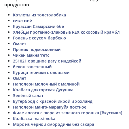
продуктов
Котлеты из толстолобика
לחם דגנים
Круассан Самарский ббе
Хлебцы протеино-злаковые REX кокосовый крамбл
Голень с соусом барбекю
Омлет
Пряник подмосковный
Чикен макнаггетс
251021 овощное рагу с индейкой
бекон запеченный
Курица терияки с овощами
Омлет
Наполеон молочный с малиной
Колбаса докторская Дугушка
Зелёный салат
Бутерброд с красной икрой и хохланд
Наполеон манго-маракуйя постное
Филе лосося с пюре из зеленого горошка [Вкусвилл]
Колбаска matsimoka
Морс из черной смородины без сахара