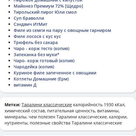
Майонез Премиум 72% [Щедро]
Тирольский пирог Юли смол
Суп браволли
Сэндвич ИтМит
Филе из семги на пару с овощным гарниром
Филе лосося с кус кус
Трюфель без сахара
Чаро - корж тесто (копия)
Запеканка без муки*
Чаро- корж готовый (копия)
Чародейка (копия)
Куриное филе запеченное с овощами
Котлеты Домашние (Ерм)
витамин Д
Метки:
Таралини классические
калорийность 1930 кКал,
химический состав, питательная ценность, витамины,
минералы, чем полезен Таралини классические, калории,
нутриенты, полезные свойства Таралини классические