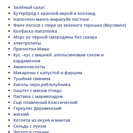
Зелёный салат
Бутерброд с красной икрой и хохланд
Наполеон манго-маракуйя постное
Филе лосося с пюре из зеленого горошка [Вкусвилл]
Колбаска matsimoka
Морс из черной смородины без сахара
электролиты
Прегнотон Мама
Кус –кус с вишней ,апельсиновым соком и
кардамоном
Аминокислоты
Макароны с капустой и фаршем
Тушёная свинина
Кисель черн.ряб/клубника
паштет с мясом птицы
Пастила с мармеладом
Сыр плавленый Классический
Геркулес Деревенский
магний
Котлета из окуня и минтая
Сельдь с луком
Десерт в стакане