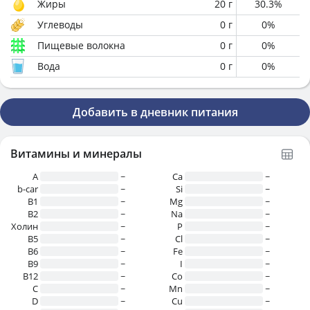
Жиры
20
г
30.3
%
Углеводы
0
г
0
%
Пищевые волокна
0
г
0
%
Вода
0
г
0
%
Добавить в дневник питания
Витамины и минералы
A
~
Ca
~
b-car
~
Si
~
В1
~
Mg
~
B2
~
Na
~
Холин
~
P
~
B5
~
Cl
~
B6
~
Fe
~
B9
~
I
~
B12
~
Co
~
C
~
Mn
~
D
~
Cu
~