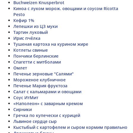
Buchweizen Knusperbrot
Киноа с луком морож. овощами и соусом Ricotta
Pesto
Кефир 1%
Лепешки из ЦЗ муки
Тартин луковый
Ирис пчёлка
Тушеная картоха на курином жире
Котлеты свиные
Пончики берлинские
Спагетти с митболами
Омлет
Печенье зерновые "Салями"
Мороженое клубничное
Печенье Мария фруктоза
Салат с кальмарами и овощами
Соус ИтМит
«Наполеон» с заварным кремом
Сирники
Гречка по купечески с курицей
Львиное сердце сыр
Кыстыбый с картофелем и сыром кормим правильно