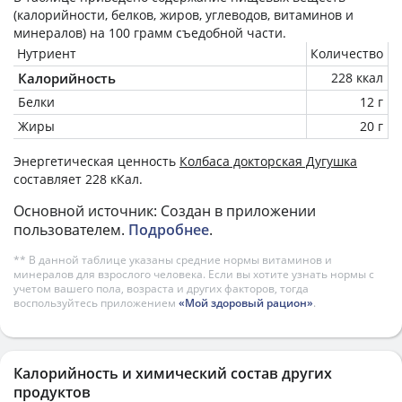
(калорийности, белков, жиров, углеводов, витаминов и
минералов) на
100 грамм
съедобной части.
Нутриент
Количество
Калорийность
228 ккал
Белки
12 г
Жиры
20 г
Энергетическая ценность
Колбаса докторская Дугушка
составляет 228 кКал.
Основной источник: Создан в приложении
пользователем.
Подробнее
.
** В данной таблице указаны средние нормы витаминов и
минералов для взрослого человека. Если вы хотите узнать нормы с
учетом вашего пола, возраста и других факторов, тогда
воспользуйтесь приложением
«Мой здоровый рацион»
.
Калорийность и химический состав других
продуктов