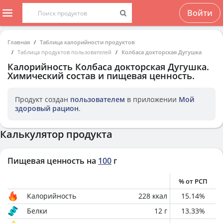
Войти
Главная
Таблица калорийности продуктов
Таблица продуктов пользователей
Колбаса докторская Дугушка
Калорийность
Колбаса докторская Дугушка
.
Химический состав и пищевая ценность.
Продукт создан
пользователем
в приложении
Мой
здоровый рацион
.
Калькулятор продукта
Пищевая ценность на
100
г
% от РСП
Калорийность
228
ккал
15.14
%
Белки
12
г
13.33
%