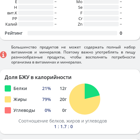
E
~
Mo
~
H
~
Se
~
вит.К
~
F
~
PP
~
Cr
~
Калий
~
Zn
~
Рейтинг
0
Большинство продуктов не может содержать полный набор
витаминов и минералов. Поэтому важно употреблять в пищу
разннообразные продукты, чтобы восполнять потребности
организма в витаминах и минералах.
Доля БЖУ в калорийности
Белки
21
%
12
г
Жиры
79
%
20
г
Углеводы
0
%
0
г
Соотношение белков, жиров и углеводов
1 : 1.7 : 0