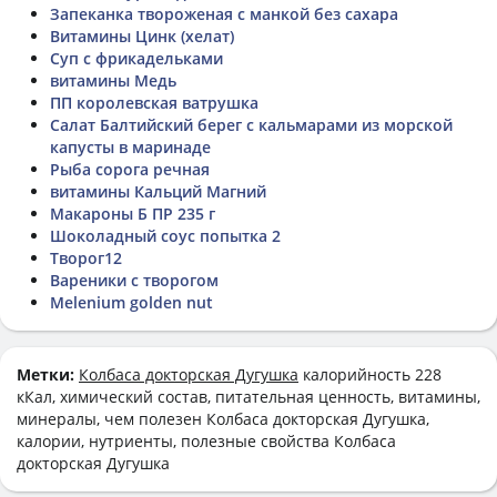
Запеканка твороженая с манкой без сахара
Витамины Цинк (хелат)
Суп с фрикадельками
витамины Медь
ПП королевская ватрушка
Салат Балтийский берег с кальмарами из морской
капусты в маринаде
Рыба сорога речная
витамины Кальций Магний
Макароны Б ПР 235 г
Шоколадный соус попытка 2
Творог12
Вареники с творогом
Melenium golden nut
Метки:
Колбаса докторская Дугушка
калорийность 228
кКал, химический состав, питательная ценность, витамины,
минералы, чем полезен Колбаса докторская Дугушка,
калории, нутриенты, полезные свойства Колбаса
докторская Дугушка