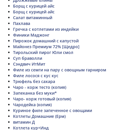
Дрожжевые блины
Борщ с курицей айс
Борщ с курицей айс
Салат витаминный
Пахлава
Гречка с котлетами из индейки
Финики Маджонг
Пирожок домашний с капустой
Майонез Премиум 72% [Щедро]
Тирольский пирог Юли смол
Суп браволли
Сэндвич ИтМит
Филе из семги на пару с овощным гарниром
Филе лосося с кус кус
Трюфель без сахара
Чаро - корж тесто (копия)
Запеканка без муки*
Чаро- корж готовый (копия)
Чародейка (копия)
Куриное филе запеченное с овощами
Котлеты Домашние (Ерм)
витамин Д
Котлета кур+Инд