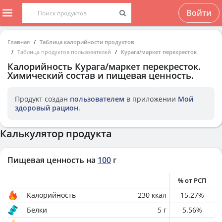
Войти
Главная
Таблица калорийности продуктов
Таблица продуктов пользователей
Курага/маркет перекресток
Калорийность
Курага/маркет перекресток
.
Химический состав и пищевая ценность.
Продукт создан
пользователем
в приложении
Мой
здоровый рацион
.
Калькулятор продукта
Пищевая ценность на
100
г
% от РСП
Калорийность
230
ккал
15.27
%
Белки
5
г
5.56
%