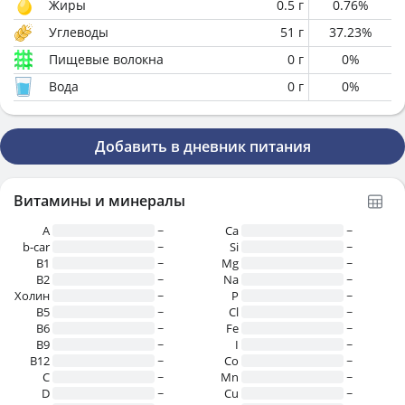
Жиры
0.5
г
0.76
%
Углеводы
51
г
37.23
%
Пищевые волокна
0
г
0
%
Вода
0
г
0
%
Добавить в дневник питания
Витамины и минералы
A
~
Ca
~
b-car
~
Si
~
В1
~
Mg
~
B2
~
Na
~
Холин
~
P
~
B5
~
Cl
~
B6
~
Fe
~
B9
~
I
~
B12
~
Co
~
C
~
Mn
~
D
~
Cu
~