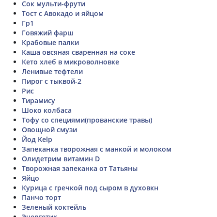
Сок мульти-фрути
Тост с Авокадо и яйцом
Гр1
Говяжий фарш
Крабовые палки
Каша овсяная сваренная на соке
Кето хлеб в микроволновке
Ленивые тефтели
Пирог с тыквой-2
Рис
Тирамису
Шоко колбаса
Тофу со специями(прованские травы)
Овощной смузи
Йод Kelp
Запеканка творожная с манкой и молоком
Олидетрим витамин D
Творожная запеканка от Татьяны
Яйцо
Курица с гречкой под сыром в духовкн
Панчо торт
Зеленый коктейль
Энергетик