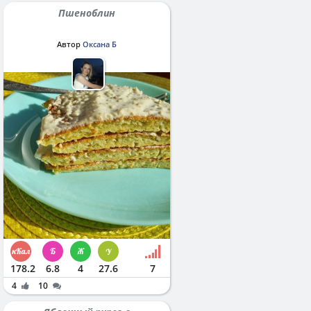
Пшеноблин
Автор
Оксана Б
178.2
6.8
4
27.6
7
4
10