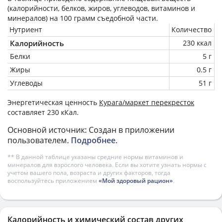
(калорийности, белков, жиров, углеводов, витаминов и
минералов) на
100 грамм
съедобной части.
Нутриент
Количество
Калорийность
230 ккал
Белки
5 г
Жиры
0.5 г
Углеводы
51 г
Энергетическая ценность
Курага/маркет перекресток
составляет 230 кКал.
Основной источник: Создан в приложении
пользователем.
Подробнее
.
** В данной таблице указаны средние нормы витаминов и
минералов для взрослого человека. Если вы хотите узнать нормы с
учетом вашего пола, возраста и других факторов, тогда
воспользуйтесь приложением
«Мой здоровый рацион»
.
Калорийность и химический состав других