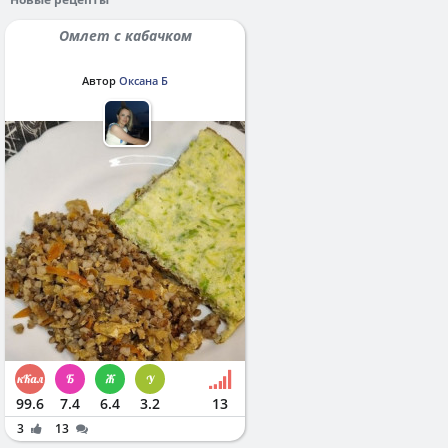
Омлет с кабачком
Автор
Оксана Б
99.6
7.4
6.4
3.2
13
3
13