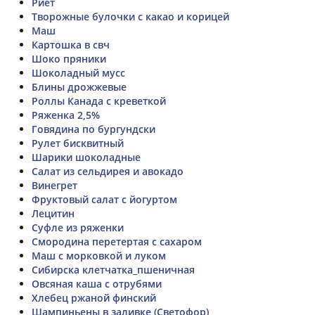
Риет
Творожные булочки с какао и корицей
Маш
Картошка в свч
Шоко пряники
Шоколадный мусс
Блины дрожжевые
Роллы Канада с креветкой
Ряженка 2,5%
Говядина по бургундски
Рулет бисквитный
Шарики шоколадные
Салат из сельдирея и авокадо
Винегрет
Фруктовый салат с йогуртом
Лецитин
Суфле из ряженки
Смородина перетертая с сахаром
Маш с морковкой и луком
Сибирска клетчатка_пшеничная
Овсяная каша с отрубями
Хлебец ржаной финский
Шампиньены в заливке (Светофор)