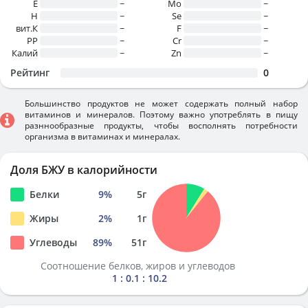
E
~
Mo
~
H
~
Se
~
вит.К
~
F
~
PP
~
Cr
~
Калий
~
Zn
~
Рейтинг
0
Большинство продуктов не может содержать полный набор
витаминов и минералов. Поэтому важно употреблять в пищу
разннообразные продукты, чтобы восполнять потребности
организма в витаминах и минералах.
Доля БЖУ в калорийности
Белки
9
%
5
г
Жиры
2
%
1
г
Углеводы
89
%
51
г
Соотношение белков, жиров и углеводов
1 : 0.1 : 10.2