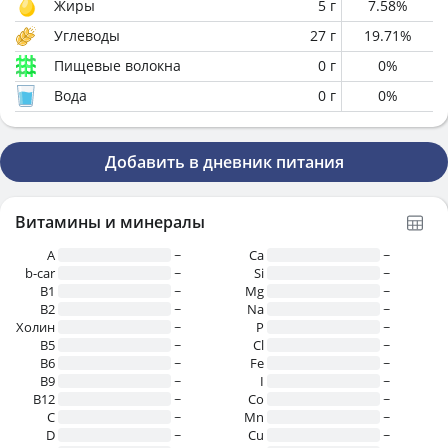
Жиры
5
г
7.58
%
Углеводы
27
г
19.71
%
Пищевые волокна
0
г
0
%
Вода
0
г
0
%
Добавить в дневник питания
Витамины и минералы
A
~
Ca
~
b-car
~
Si
~
В1
~
Mg
~
B2
~
Na
~
Холин
~
P
~
B5
~
Cl
~
B6
~
Fe
~
B9
~
I
~
B12
~
Co
~
C
~
Mn
~
D
~
Cu
~