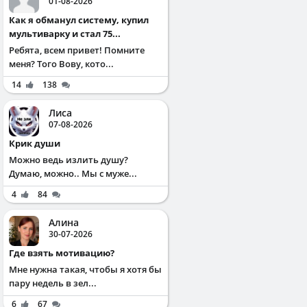
01-08-2026
Как я обманул систему, купил
мультиварку и стал 75...
Ребята, всем привет! Помните
меня? Того Вову, кото...
14
138
Лиса
07-08-2026
Крик души
Можно ведь излить душу?
Думаю, можно.. Мы с муже...
4
84
Алина
30-07-2026
Где взять мотивацию?
Мне нужна такая, чтобы я хотя бы
пару недель в зел...
6
67