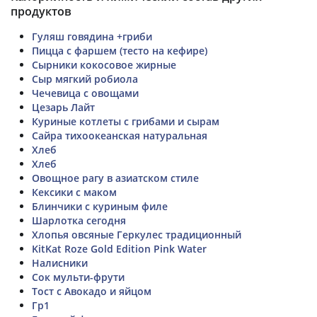
продуктов
Гуляш говядина +гриби
Пицца с фаршем (тесто на кефире)
Сырники кокосовое жирные
Сыр мягкий робиола
Чечевица с овощами
Цезарь Лайт
Куриные котлеты с грибами и сырам
Сайра тихоокеанская натуральная
Хлеб
Хлеб
Овощное рагу в азиатском стиле
Кексики с маком
Блинчики с куриным филе
Шарлотка сегодня
Хлопья овсяные Геркулес традиционный
KitKat Roze Gold Edition Pink Water
Налисники
Сок мульти-фрути
Тост с Авокадо и яйцом
Гр1