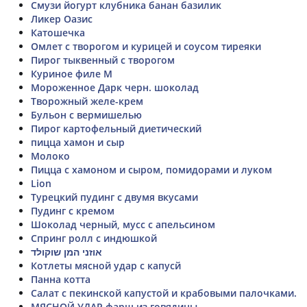
Смузи йогурт клубника банан базилик
Ликер Оазис
Катошечка
Омлет с творогом и курицей и соусом тиреяки
Пирог тыквенный с творогом
Куриное филе М
Мороженное Дарк черн. шоколад
Творожный желе-крем
Бульон с вермишелью
Пирог картофельный диетический
пицца хамон и сыр
Молоко
Пицца с хамоном и сыром, помидорами и луком
Lion
Турецкий пудинг с двумя вкусами
Пудинг с кремом
Шоколад черный, мусс с апельсином
Спринг ролл с индюшкой
אוזני המן שוקולד
Котлеты мясной удар с капусй
Панна котта
Салат с пекинской капустой и крабовыми палочками.
МЯСНОЙ УДАР фарш из говядины