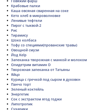
Говяжий фарш
Крабовые палки
Каша овсяная сваренная на соке
Кето хлеб в микроволновке
Ленивые тефтели
Пирог с тыквой-2
Рис
Тирамису
Шоко колбаса
Тофу со специями(прованские травы)
Овощной смузи
Йод Kelp
Запеканка творожная с манкой и молоком
Олидетрим витамин D
Творожная запеканка от Татьяны
Яйцо
Курица с гречкой под сыром в духовкн
Панчо торт
Зеленый коктейль
Энергетик
Сок с экстрактом ягод годжи
Липотропик
Сухарики