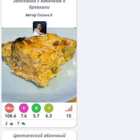
Запеканка с кабачком и
брокколи
Автор
Оксана Б
108.4
7.6
5.7
6.3
15
2
7
Цветаевский яблочный