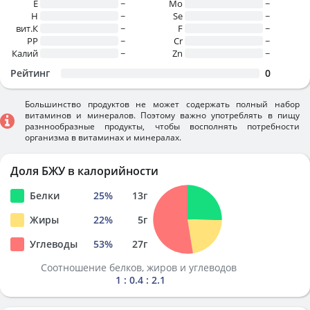
E
~
Mo
~
H
~
Se
~
вит.К
~
F
~
PP
~
Cr
~
Калий
~
Zn
~
Рейтинг
0
Большинство продуктов не может содержать полный набор
витаминов и минералов. Поэтому важно употреблять в пищу
разннообразные продукты, чтобы восполнять потребности
организма в витаминах и минералах.
Доля БЖУ в калорийности
Белки
25
%
13
г
Жиры
22
%
5
г
Углеводы
53
%
27
г
Соотношение белков, жиров и углеводов
1 : 0.4 : 2.1