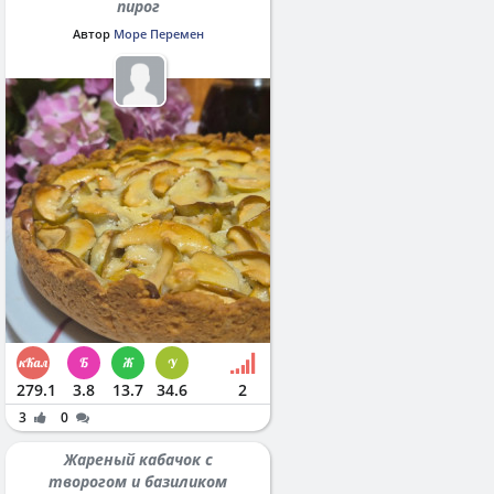
пирог
Автор
Море Перемен
279.1
3.8
13.7
34.6
2
3
0
Жареный кабачок с
творогом и базиликом