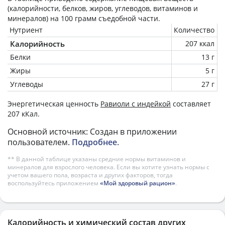
(калорийности, белков, жиров, углеводов, витаминов и
минералов) на
100 грамм
съедобной части.
Нутриент
Количество
Калорийность
207 ккал
Белки
13 г
Жиры
5 г
Углеводы
27 г
Энергетическая ценность
Равиоли с индейкой
составляет
207 кКал.
Основной источник: Создан в приложении
пользователем.
Подробнее
.
** В данной таблице указаны средние нормы витаминов и
минералов для взрослого человека. Если вы хотите узнать нормы с
учетом вашего пола, возраста и других факторов, тогда
воспользуйтесь приложением
«Мой здоровый рацион»
.
Калорийность и химический состав других