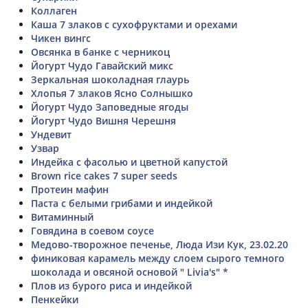
Коллаген
Каша 7 злаков с сухофруктами и орехами
Чикен вингс
Овсянка в банке с черникоц
Йогурт Чудо Гавайский микс
Зеркальная шоколадная глаурь
Хлопья 7 злаков Ясно Солнышко
Йогурт Чудо Заповедные ягоды
Йогурт Чудо Вишня Черешня
Ундевит
Узвар
Индейка с фасолью и цветной капустой
Brown rice cakes 7 super seeds
Протеин мафин
Паста с белыми грибами и индейкой
Витаминный
Говядина в соевом соусе
Медово-творожное печенье, Люда Изи Кук, 23.02.20
финиковая карамель между слоем сырого темного
шоколада и овсяной основой " Livia's" *
Плов из бурого риса и индейкой
Пенкейки