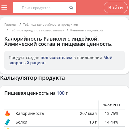
Войти
Главная
Таблица калорийности продуктов
Таблица продуктов пользователей
Равиоли с индейкой
Калорийность
Равиоли с индейкой
.
Химический состав и пищевая ценность.
Продукт создан
пользователем
в приложении
Мой
здоровый рацион
.
Калькулятор продукта
Пищевая ценность на
100
г
% от РСП
Калорийность
207
ккал
13.75
%
Белки
13
г
14.44
%