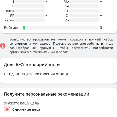
E
~
Mo
~
H
~
Se
~
вит.К
~
F
~
PP
~
Cr
~
Калий
~
Zn
~
Рейтинг
3
Большинство продуктов не может содержать полный набор
витаминов и минералов. Поэтому важно употреблять в пищу
разннообразные продукты, чтобы восполнять потребности
организма в витаминах и минералах.
Доля БЖУ в калорийности
Нет данных для построения отчета
Получите персональные рекомендации
Укажите вашу цель
Снижение веса