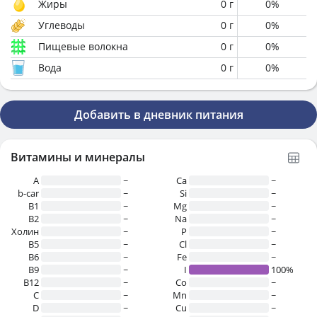
Жиры
0
г
0
%
Углеводы
0
г
0
%
Пищевые волокна
0
г
0
%
Вода
0
г
0
%
Добавить в дневник питания
Витамины и минералы
A
~
Ca
~
b-car
~
Si
~
В1
~
Mg
~
B2
~
Na
~
Холин
~
P
~
B5
~
Cl
~
B6
~
Fe
~
B9
~
I
100%
B12
~
Co
~
C
~
Mn
~
D
~
Cu
~