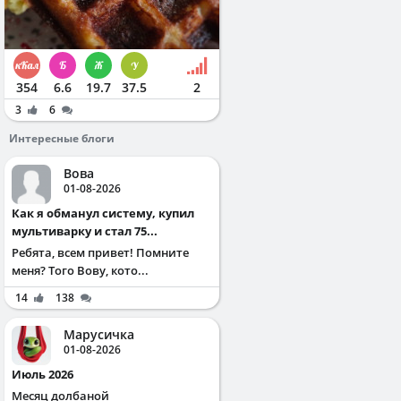
354
6.6
19.7
37.5
2
3
6
Интересные блоги
Вова
01-08-2026
Как я обманул систему, купил
мультиварку и стал 75...
Ребята, всем привет! Помните
меня? Того Вову, кото...
14
138
Марусичка
01-08-2026
Июль 2026
Месяц долбаной