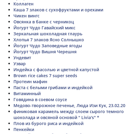
Коллаген
Каша 7 злаков с сухофруктами и орехами
Чикен вингс
Овсянка в банке с черникоц
Йогурт Чудо Гавайский микс
Зеркальная шоколадная глаурь
Хлопья 7 злаков Ясно Солнышко
Йогурт Чудо Заповедные ягоды
Йогурт Чудо Вишня Черешня
Ундевит
Узвар
Индейка с фасолью и цветной капустой
Brown rice cakes 7 super seeds
Протеин мафин
Паста с белыми грибами и индейкой
Витаминный
Говядина в соевом соусе
Медово-творожное печенье, Люда Изи Кук, 23.02.20
финиковая карамель между слоем сырого темного
шоколада и овсяной основой " Livia's" *
Плов из бурого риса и индейкой
Пенкейки