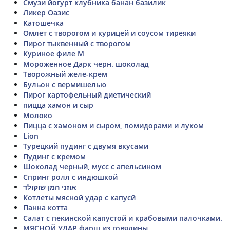
Смузи йогурт клубника банан базилик
Ликер Оазис
Катошечка
Омлет с творогом и курицей и соусом тиреяки
Пирог тыквенный с творогом
Куриное филе М
Мороженное Дарк черн. шоколад
Творожный желе-крем
Бульон с вермишелью
Пирог картофельный диетический
пицца хамон и сыр
Молоко
Пицца с хамоном и сыром, помидорами и луком
Lion
Турецкий пудинг с двумя вкусами
Пудинг с кремом
Шоколад черный, мусс с апельсином
Спринг ролл с индюшкой
אוזני המן שוקולד
Котлеты мясной удар с капусй
Панна котта
Салат с пекинской капустой и крабовыми палочками.
МЯСНОЙ УДАР фарш из говядины