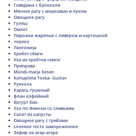
Говядина с брокколи
Мясное рагу с морковью и луком
Овощное рагу
Гуляш
Омлет
Пирожки жареные с ливером и картошкой
чорисо
Лангониза
Хребет сёмги
Уха из хребтов семги
Приправа
Mündi-marja besee
Kohupiima Toska- Gustav
Руккола
Карась тушеный
флан кофейный
йогурт био
Уха по-Фински со сливками
Салат из капусты
Овощное рагу с грибами
слоеное тесто замороженное
Зефир на агар-агаре