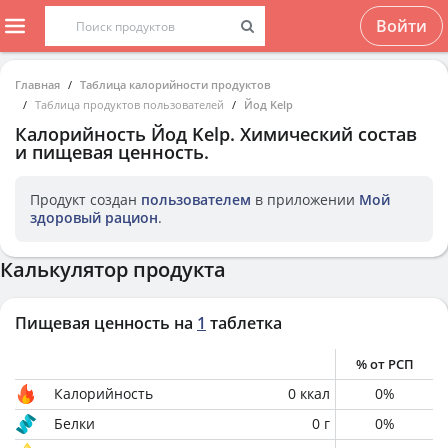
Войти
Главная
Таблица калорийности продуктов
Таблица продуктов пользователей
Йод Kelp
Калорийность
Йод Kelp
. Химический состав
и пищевая ценность.
Продукт создан
пользователем
в приложении
Мой
здоровый рацион
.
Калькулятор продукта
Пищевая ценность на
1
таблетка
% от РСП
Калорийность
0
ккал
0
%
Белки
0
г
0
%