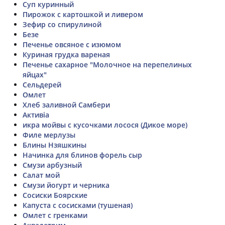
Суп куринный
Пирожок с картошкой и ливером
Зефир со спирулиной
Безе
Печенье овсяное с изюмом
Куриная грудка вареная
Печенье сахарное "Молочное на перепелиных
яйцах"
Сельдерей
Омлет
Хлеб заливной Самбери
Aктивіа
икра мойвы с кусочками лосося (Дикое море)
Филе мерлузы
Блины Нзяшкины
Начинка для блинов форель сыр
Смузи арбузный
Салат мой
Смузи йогурт и черника
Сосиски Боярские
Капуста с сосисками (тушеная)
Омлет с гренками