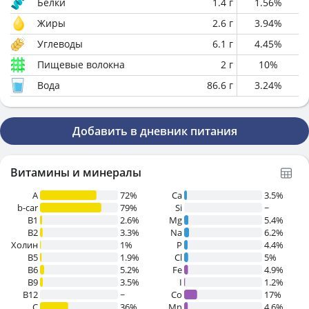
Белки
1.4
г
1.56
%
Жиры
2.6
г
3.94
%
Углеводы
6.1
г
4.45
%
Пищевые волокна
2
г
10
%
Вода
86.6
г
3.24
%
Добавить в дневник питания
Витамины и минералы
A
72%
Ca
3.5%
b-car
79%
Si
~
В1
2.6%
Mg
5.4%
B2
3.3%
Na
6.2%
Холин
1%
P
4.4%
B5
1.9%
Cl
5%
B6
5.2%
Fe
4.9%
B9
3.5%
I
1.2%
B12
~
Co
17%
C
36%
Mn
4.6%