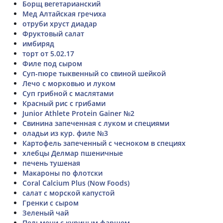
Борщ вегетарианский
Мед Алтайская гречиха
отруби хруст диадар
Фруктовый салат
имбиряд
торт от 5.02.17
Филе под сыром
Суп-пюре тыквенный со свиной шейкой
Лечо с морковью и луком
Суп грибной с маслятами
Красный рис с грибами
Junior Athlete Protein Gainer №2
Свинина запеченная с луком и специями
оладьи из кур. филе №3
Картофель запеченный с чесноком в специях
хлебцы Делмар пшеничные
печень тушеная
Макароны по флотски
Coral Calcium Plus (Now Foods)
салат с морской капустой
Гренки с сыром
Зеленый чай
Пельмени с куриным фаршем