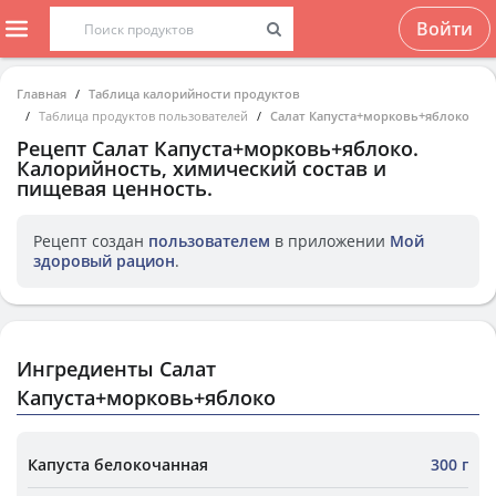
Войти
Главная
Таблица калорийности продуктов
Таблица продуктов пользователей
Салат Капуста+морковь+яблоко
Рецепт
Салат Капуста+морковь+яблоко
.
Калорийность, химический состав и
пищевая ценность.
Рецепт создан
пользователем
в приложении
Мой
здоровый рацион
.
Ингредиенты Салат
Капуста+морковь+яблоко
Капуста белокочанная
300 г