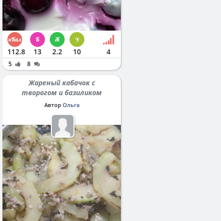
112.8
13
2.2
10
4
5
8
Жареный кабачок с
творогом и базиликом
Автор
Ольга