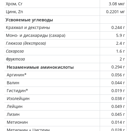
Хром, Cr
3.08 мкг
Цинк, Zn
0.2201 мг
Усвояемые углеводы
Крахмал и декстрины
0.244 г
Моно- и дисахариды (сахара)
5.9 г
Глюкоза (декстроза)
2.4 г
Сахароза
1.6 г
Фруктоза
2 г
Незаменимые аминокислоты
0.294 г
Аргинин*
0.056 г
Валин
0.044 г
Гистидин*
0.019 г
Изолейцин
0.038 г
Лейцин
0.049 г
Лизин
0.045 г
Метионин
0.014 г
Метионин + Цистеин
0.028 г