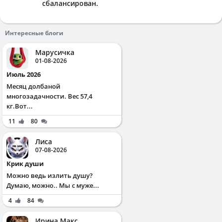
сбалансирован.
Интересные блоги
Марусичка
01-08-2026
Июль 2026
Месяц долбаной
многозадачности. Вес 57,4
кг.Вот...
11
80
Лиса
07-08-2026
Крик души
Можно ведь излить душу?
Думаю, можно.. Мы с муже...
4
84
Ирина Макс