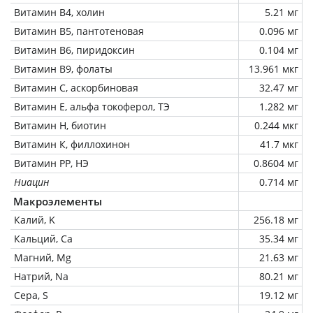
Витамин В4, холин
5.21 мг
Витамин В5, пантотеновая
0.096 мг
Витамин В6, пиридоксин
0.104 мг
Витамин В9, фолаты
13.961 мкг
Витамин C, аскорбиновая
32.47 мг
Витамин Е, альфа токоферол, ТЭ
1.282 мг
Витамин Н, биотин
0.244 мкг
Витамин К, филлохинон
41.7 мкг
Витамин РР, НЭ
0.8604 мг
Ниацин
0.714 мг
Макроэлементы
Калий, K
256.18 мг
Кальций, Ca
35.34 мг
Магний, Mg
21.63 мг
Натрий, Na
80.21 мг
Сера, S
19.12 мг