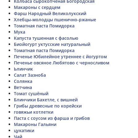
Колбаса сырокопченая Богородская
Макароны с сердцем
Фарш Народный Великолукский
Хлебцы-молодцы пшенично-ржаные
Томатная паста Помидорка
Мука
Капуста тушенная с фасолью
Биойогурт уктусские натуральный
Томатная паста Помидорка
Печенье Юбилейное утреннее с йогуртом
Печенье овсяное Любятово с черносливом
Ьлинчик
Салат Зазноба
Солянка
Ветчина
Томат сушёный
Блинчики Бахетле, с вишней
Грибы древесные по корейски
говяжьи котлетки
Паста с соусом из фарша и грибов
Макароны Гальяни
цукатики
Чай