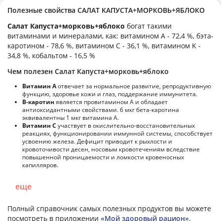
Полезные свойства САЛАТ КАПУСТА+МОРКОВЬ+ЯБЛОКО
Салат Капуста+морковь+яблоко
богат такими
витаминами и минералами, как: витамином А - 72,4 %, бэта-
каротином - 78,6 %, витамином C - 36,1 %, витамином K -
34,8 %, кобальтом - 16,5 %
Чем полезен Салат Капуста+морковь+яблоко
Витамин А
отвечает за нормальное развитие, репродуктивную
функцию, здоровье кожи и глаз, поддержание иммунитета.
В-каротин
является провитамином А и обладает
антиоксидантными свойствами. 6 мкг бета-каротина
эквивалентны 1 мкг витамина А.
Витамин С
участвует в окислительно-восстановительных
реакциях, функционировании иммунной системы, способствует
усвоению железа. Дефицит приводит к рыхлости и
кровоточивости десен, носовым кровотечениям вследствие
повышенной проницаемости и ломкости кровеносных
капилляров.
еще
Полный справочник самых полезных продуктов вы можете
посмотреть в приложении
«Мой здоровый рацион»
.