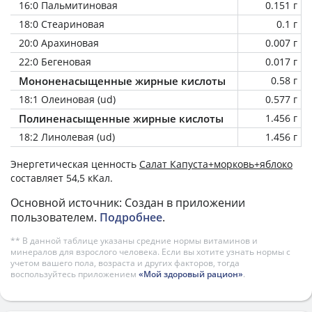
16:0 Пальмитиновая
0.151 г
18:0 Стеариновая
0.1 г
20:0 Арахиновая
0.007 г
22:0 Бегеновая
0.017 г
Мононенасыщенные жирные кислоты
0.58 г
18:1 Олеиновая (ud)
0.577 г
Полиненасыщенные жирные кислоты
1.456 г
18:2 Линолевая (ud)
1.456 г
Энергетическая ценность
Салат Капуста+морковь+яблоко
составляет 54,5 кКал.
Основной источник: Создан в приложении
пользователем.
Подробнее
.
** В данной таблице указаны средние нормы витаминов и
минералов для взрослого человека. Если вы хотите узнать нормы с
учетом вашего пола, возраста и других факторов, тогда
воспользуйтесь приложением
«Мой здоровый рацион»
.