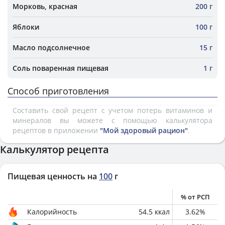
Морковь, красная
200 г
Яблоки
100 г
Масло подсолнечное
15 г
Соль поваренная пищевая
1 г
Способ приготовления
Составить свой рецепт с учетом потерь витаминов и
минералов вы можете с помощью калькулятора
рецептов в приложении
"Мой здоровый рацион"
.
Калькулятор рецепта
Пищевая ценность на
100
г
% от РСП
Калорийность
54.5
ккал
3.62
%