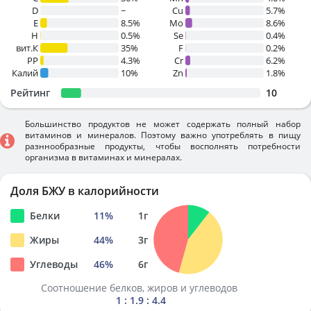
D
~
Cu
5.7%
E
8.5%
Mo
8.6%
H
0.5%
Se
0.4%
вит.К
35%
F
0.2%
PP
4.3%
Cr
6.2%
Калий
10%
Zn
1.8%
Рейтинг
10
Большинство продуктов не может содержать полный набор
витаминов и минералов. Поэтому важно употреблять в пищу
разннообразные продукты, чтобы восполнять потребности
организма в витаминах и минералах.
Доля БЖУ в калорийности
Белки
11
%
1
г
Жиры
44
%
3
г
Углеводы
46
%
6
г
Соотношение белков, жиров и углеводов
1 : 1.9 : 4.4