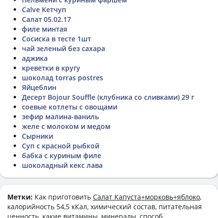
Calve Кетчуп
Салат 05.02.17
филе минтая
Сосиска в тесте 1шт
чай зеленый без сахара
аджика
креветки в кругу
шоколад torras postres
Яйцеблин
Десерт Bojour Souffle (клубника со сливками) 29 г
соевые котлеты с овощами
зефир малина-ваниль
желе с молоком и медом
Сырники
Суп с красной рыбкой
бабка с куриным филе
шоколадный кекс лава
Метки:
Как приготовить
Салат Капуста+морковь+яблоко
,
калорийность 54,5 кКал, химический состав, питательная
ценность, какие витамины, минералы, способ