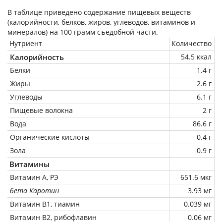
В таблице приведено содержание пищевых веществ
(калорийности, белков, жиров, углеводов, витаминов и
минералов) на
100 грамм
съедобной части.
Нутриент
Количество
Калорийность
54.5 ккал
Белки
1.4 г
Жиры
2.6 г
Углеводы
6.1 г
Пищевые волокна
2 г
Вода
86.6 г
Органические кислоты
0.4 г
Зола
0.9 г
Витамины
Витамин А, РЭ
651.6 мкг
бета Каротин
3.93 мг
Витамин В1, тиамин
0.039 мг
Витамин В2, рибофлавин
0.06 мг