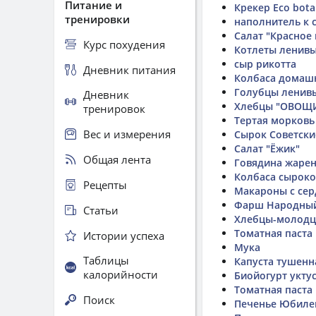
Питание и
Крекер Eco bota
тренировки
наполнитель к 
Салат "Красное
Курс похудения
Котлеты ленив
сыр рикотта
Дневник питания
Колбаса домаш
Голубцы ленив
Дневник
Хлебцы "ОВОЩИ
тренировок
Тертая морковь
Вес и измерения
Сырок Советски
Салат "Ёжик"
Общая лента
Говядина жаре
Колбаса сыроко
Рецепты
Макароны с се
Фарш Народный
Статьи
Хлебцы-молодц
Томатная паста
Истории успеха
Мука
Таблицы
Капуста тушенн
калорийности
Биойогурт укту
Томатная паста
Поиск
Печенье Юбилей