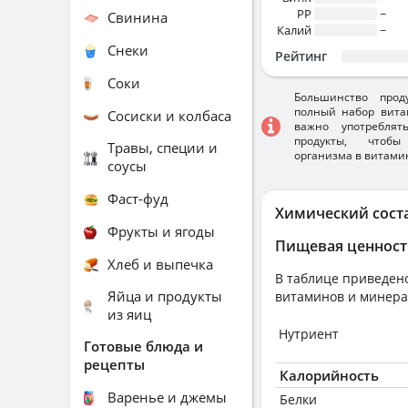
PP
~
Свинина
Калий
~
Снеки
Рейтинг
Соки
Большинство прод
полный набор вита
Сосиски и колбаса
важно употребля
продукты, чтобы
Травы, специи и
организма в витами
соусы
Фаст-фуд
Химический сост
Фрукты и ягоды
Пищевая ценност
Хлеб и выпечка
В таблице приведено
Яйца и продукты
витаминов и минера
из яиц
Нутриент
Готовые блюда и
рецепты
Калорийность
Варенье и джемы
Белки