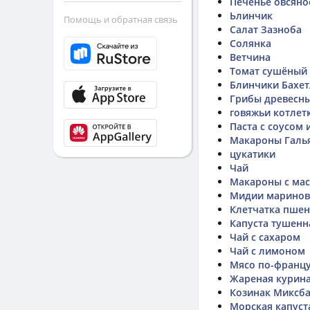
Печенье овсяно
Ьлинчик
Помощь и обратная связь
Салат Зазноба
Солянка
Ветчина
Томат сушёный
Блинчики Бахет
Грибы древесны
говяжьи котлет
Паста с соусом 
Макароны Галь
цукатики
Чай
Макароны с ма
Мидии марино
Клетчатка пшен
Капуста тушенн
Чай с сахаром
Чай с лимоном
Мясо по-францу
Жареная курина
Козинак Миксб
Морская капуст