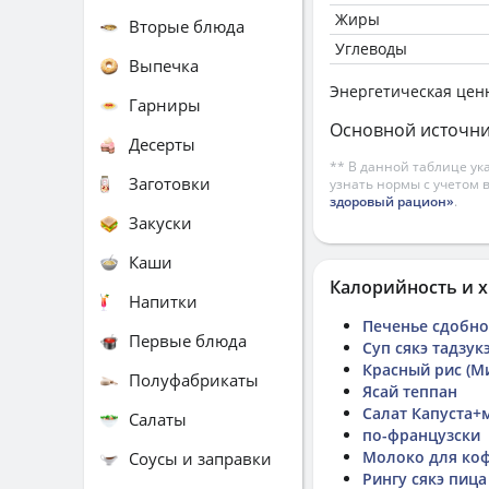
Жиры
Вторые блюда
Углеводы
Выпечка
Энергетическая цен
Гарниры
Основной источни
Десерты
** В данной таблице ук
Заготовки
узнать нормы с учетом 
здоровый рацион»
.
Закуски
Каши
Калорийность и х
Напитки
Печенье сдобно
Первые блюда
Суп сякэ тадзук
Красный рис (М
Полуфабрикаты
Ясай теппан
Салат Капуста+
Салаты
по-французски
Молоко для коф
Соусы и заправки
Рингу сякэ пица