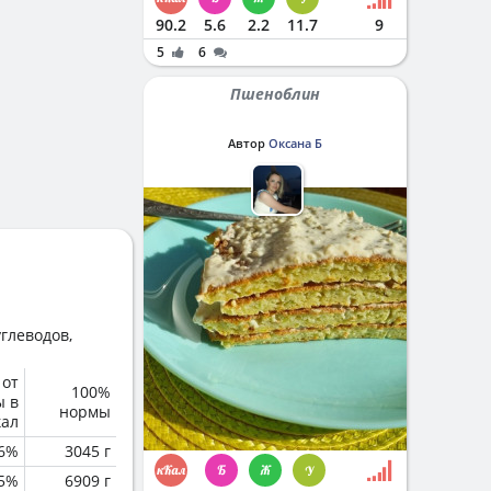
90.2
5.6
2.2
11.7
9
5
6
Пшеноблин
Автор
Оксана Б
глеводов,
 от
100%
ы в
нормы
кал
6%
3045 г
.5%
6909 г