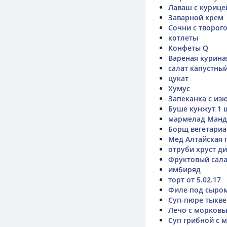
Лаваш с курице
Заварной крем
Сочни с творог
котлеты
Конфеты Q
Вареная курина
салат капустный
цукат
Хумус
Запеканка с из
Буше кунжут 1 
мармелад Манд
Борщ вегетариа
Мед Алтайская 
отруби хруст д
Фруктовый сала
имбиряд
торт от 5.02.17
Филе под сыро
Суп-пюре тыкве
Лечо с морковь
Суп грибной с 