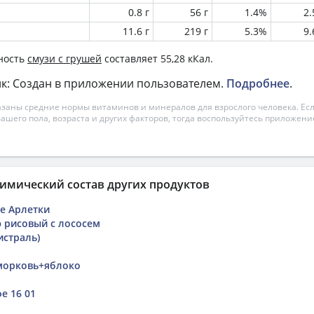
0.8 г
56 г
1.4%
2
11.6 г
219 г
5.3%
9
ность
смузи с грушей
составляет 55,28 кКал.
к: Создан в приложении пользователем.
Подробнее
.
азаны средние нормы витаминов и минералов для взрослого человека. Есл
вашего пола, возраста и других факторов, тогда воспользуйтесь приложен
имический состав других продуктов
е Арлетки
э рисовый с лососем
истраль)
морковь+яблоко
е 16 01