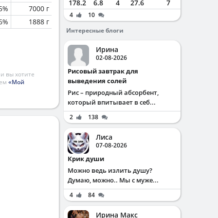
178.2
6.8
4
27.6
7
.5%
7000 г
4
10
.6%
1888 г
Интересные блоги
Ирина
02-08-2026
Рисовый завтрак для
и вы хотите
выведения солей
ием
«Мой
Рис – природный абсорбент,
который впитывает в себ...
2
138
Лиса
07-08-2026
Крик души
Можно ведь излить душу?
Думаю, можно.. Мы с муже...
4
84
Ирина Макс