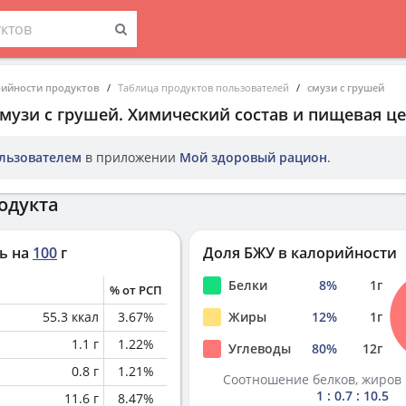
рийности продуктов
Таблица продуктов пользователей
смузи с грушей
смузи с грушей
. Химический состав и пищевая це
льзователем
в приложении
Мой здоровый рацион
.
одукта
ь на
100
г
Доля БЖУ в калорийности
Белки
8
%
1
г
% от РСП
55.3
ккал
3.67
%
Жиры
12
%
1
г
1.1
г
1.22
%
Углеводы
80
%
12
г
0.8
г
1.21
%
Соотношение белков, жиров 
1 : 0.7 : 10.5
11.6
г
8.47
%