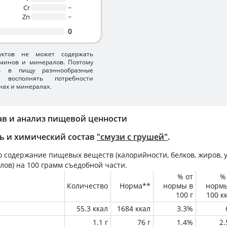
Cr
~
Zn
~
0
уктов не может содержать
минов и минералов. Поэтому
ть в пищу разннообразные
 восполнять потребности
нах и минералах.
ав и анализ пищевой ценности
ь и химический состав
"смузи с грушей"
.
 содержание пищевых веществ (калорийности, белков, жиров, у
лов) на
100 грамм
съедобной части.
% от
%
Количество
Норма**
нормы в
норм
100 г
100 к
55.3 ккал
1684 ккал
3.3%
1.1 г
76 г
1.4%
2