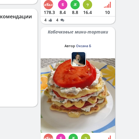
178.3
8.4
8.8
16.4
10
екомендации
4
4
Кабачковые мини-тортики
Автор
Оксана Б