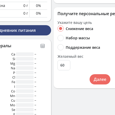
кна
0
г
0
%
0
г
0
%
Получите персональные р
Укажите вашу цель
Снижение веса
 дневник питания
Набор массы
ералы
Поддержание веса
Ca
~
Желаемый вес
Si
~
Mg
~
Na
~
P
~
Cl
~
Далее
Fe
~
I
~
Co
~
Mn
~
Cu
~
Mo
~
Se
~
F
~