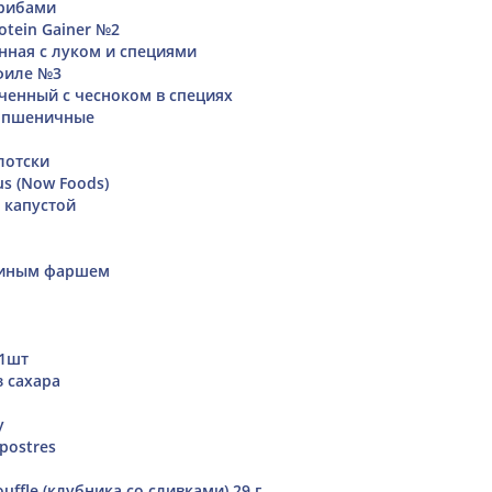
грибами
rotein Gainer №2
нная с луком и специями
 филе №3
ченный с чесноком в специях
 пшеничные
лотски
us (Now Foods)
 капустой
риным фаршем
 1шт
з сахара
у
postres
uffle (клубника со сливками) 29 г