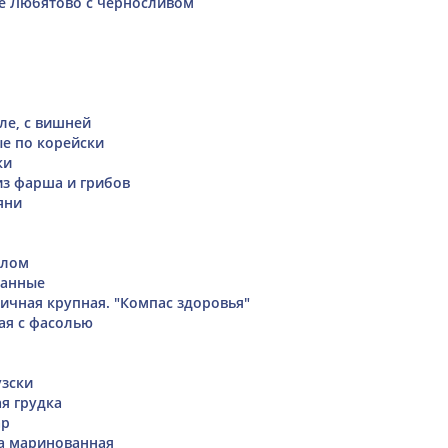
е Любятово с черносливом
ле, с вишней
е по корейски
ки
из фарша и грибов
яни
слом
ванные
ичная крупная. "Компас здоровья"
ая с фасолью
зски
я грудка
ар
а маринованная