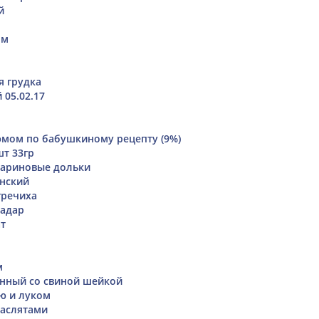
й
ом
я грудка
 05.02.17
юмом по бабушкиному рецепту (9%)
шт 33гр
ариновые дольки
нский
гречиха
иадар
т
м
нный со свиной шейкой
ю и луком
маслятами