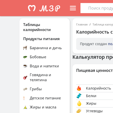
Таблицы
Главная
Таблица кало
калорийности
Калорийность
Продукты питания
Продукт создан
по
Баранина и дичь
Калькулятор пр
Бобовые
Вода и напитки
Пищевая ценност
Говядина и
телятина
Калорийность
Грибы
Белки
Детское питание
Жиры
Жиры и масла
Углеводы