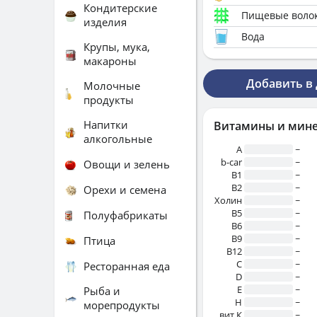
Кондитерские
Пищевые воло
изделия
Вода
Крупы, мука,
макароны
Добавить в
Молочные
продукты
Напитки
Витамины и мин
алкогольные
A
~
b-car
~
Овощи и зелень
В1
~
B2
~
Орехи и семена
Холин
~
B5
~
Полуфабрикаты
B6
~
B9
~
Птица
B12
~
C
~
Ресторанная еда
D
~
E
~
Рыба и
H
~
морепродукты
вит.К
~