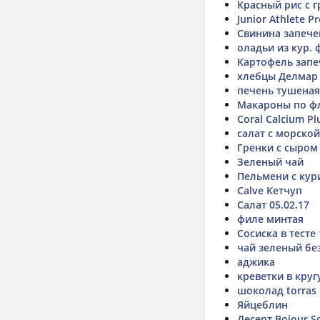
Красный рис с 
Junior Athlete P
Свинина запече
оладьи из кур.
Картофель запе
хлебцы Делмар
печень тушеная
Макароны по ф
Coral Calcium Pl
салат с морской
Гренки с сыром
Зеленый чай
Пельмени с ку
Calve Кетчуп
Салат 05.02.17
филе минтая
Сосиска в тесте
чай зеленый бе
аджика
креветки в круг
шоколад torras 
Яйцеблин
Десерт Bojour So