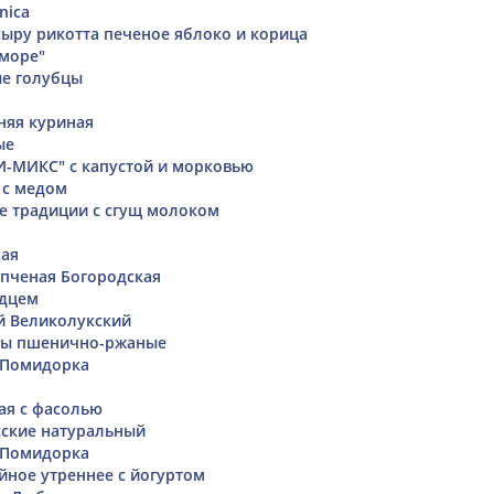
nica
сыру рикотта печеное яблоко и корица
 море"
ые голубцы
няя куриная
ые
-МИКС" с капустой и морковью
 с медом
е традиции с сгущ молоком
ная
пченая Богородская
рдцем
 Великолукский
ы пшенично-ржаные
 Помидорка
ая с фасолью
сские натуральный
 Помидорка
ное утреннее с йогуртом