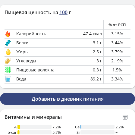
Пищевая ценность на
100
г
% от РСП
Калорийность
47.4
ккал
3.15
%
Белки
3.1
г
3.44
%
Жиры
2.5
г
3.79
%
Углеводы
3
г
2.19
%
Пищевые волокна
0.3
г
1.5
%
Вода
89.2
г
3.34
%
Добавить в дневник питания
Витамины и минералы
A
7.2%
Ca
2.2%
b-car
5.7%
Si
~