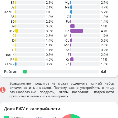
В1
2.1%
Mg
2.7%
B2
2.1%
Na
4.7%
Холин
1%
P
5.7%
B5
1.2%
Cl
1.2%
B6
2.2%
Fe
1.4%
B9
0.8%
I
14%
B12
8.3%
Co
43%
C
2.5%
Mn
1.7%
D
1.4%
Cu
5.9%
E
1.1%
Mo
2.6%
H
1.1%
Se
0.2%
вит.К
0.3%
F
2.9%
PP
4.5%
Cr
11%
Калий
3.9%
Zn
1.6%
Рейтинг
4.6
Большинство продуктов не может содержать полный набор
витаминов и минералов. Поэтому важно употреблять в пищу
разннообразные продукты, чтобы восполнять потребности
организма в витаминах и минералах.
Доля БЖУ в калорийности