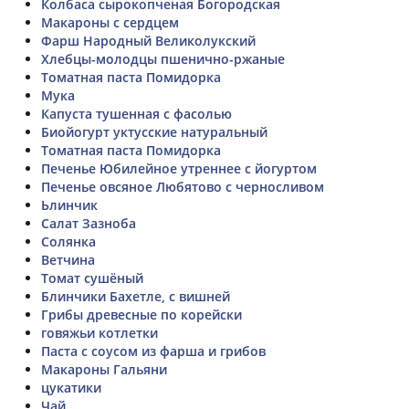
Колбаса сырокопченая Богородская
Макароны с сердцем
Фарш Народный Великолукский
Хлебцы-молодцы пшенично-ржаные
Томатная паста Помидорка
Мука
Капуста тушенная с фасолью
Биойогурт уктусские натуральный
Томатная паста Помидорка
Печенье Юбилейное утреннее с йогуртом
Печенье овсяное Любятово с черносливом
Ьлинчик
Салат Зазноба
Солянка
Ветчина
Томат сушёный
Блинчики Бахетле, с вишней
Грибы древесные по корейски
говяжьи котлетки
Паста с соусом из фарша и грибов
Макароны Гальяни
цукатики
Чай