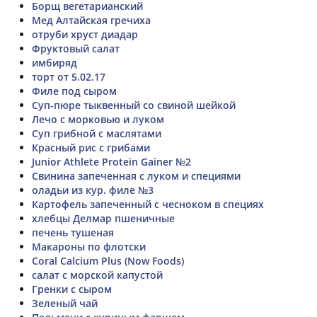
Борщ вегетарианский
Мед Алтайская гречиха
отруби хруст диадар
Фруктовый салат
имбиряд
торт от 5.02.17
Филе под сыром
Суп-пюре тыквенный со свиной шейкой
Лечо с морковью и луком
Суп грибной с маслятами
Красный рис с грибами
Junior Athlete Protein Gainer №2
Свинина запеченная с луком и специями
оладьи из кур. филе №3
Картофель запеченный с чесноком в специях
хлебцы Делмар пшеничные
печень тушеная
Макароны по флотски
Coral Calcium Plus (Now Foods)
салат с морской капустой
Гренки с сыром
Зеленый чай