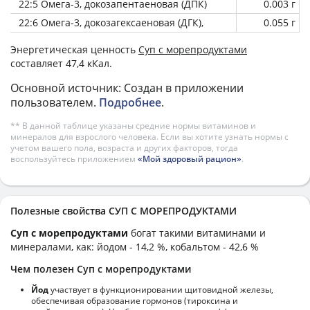
22:5 Омега-3, докозапентаеновая (ДПК)
0.003 г
22:6 Омега-3, докозагексаеновая (ДГК),
0.055 г
Энергетическая ценность
Суп с морепродуктами
составляет 47,4 кКал.
Основной источник: Создан в приложении
пользователем.
Подробнее
.
** В данной таблице указаны средние нормы витаминов и
минералов для взрослого человека. Если вы хотите узнать нормы с
учетом вашего пола, возраста и других факторов, тогда
воспользуйтесь приложением
«Мой здоровый рацион»
.
Полезные свойства СУП С МОРЕПРОДУКТАМИ
Суп с морепродуктами
богат такими витаминами и
минералами, как: йодом - 14,2 %, кобальтом - 42,6 %
Чем полезен Суп с морепродуктами
Йод
участвует в функционировании щитовидной железы,
обеспечивая образование гормонов (тироксина и