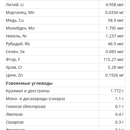
Литий, Li
4.958 мкг
Марганец, Mn
0.0334 мг
Медь, Cu
58.9 мкг
Молибден, Mo
1.795 мкг
Никель, Ni
1.237 мкг
Рубидий, Rb
46.9 мкг
Селен, Se
0.083 мкг
Фтор, F
115.27 мкг
Хром, Cr
5.28 мкг
Цинк, Zn
0.1926 мг
Усвояемые углеводы
Крахмал и декстрины
1.772 г
Моно- и дисахариды (сахара)
1.1 г
Глюкоза (декстроза)
0.1 г
Лактоза
0.4 г
Сахароза
0.3 г
Фруктоза
0.1 г