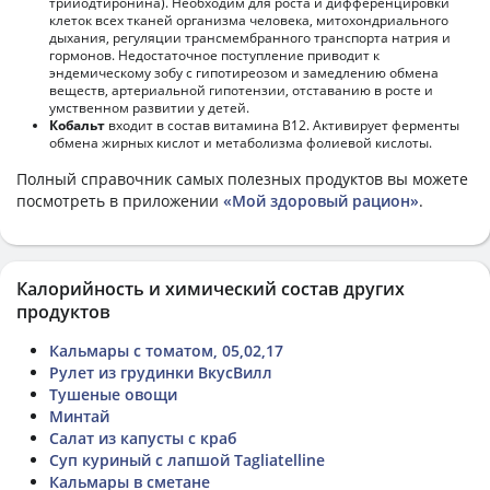
трийодтиронина). Необходим для роста и дифференцировки
клеток всех тканей организма человека, митохондриального
дыхания, регуляции трансмембранного транспорта натрия и
гормонов. Недостаточное поступление приводит к
эндемическому зобу с гипотиреозом и замедлению обмена
веществ, артериальной гипотензии, отставанию в росте и
умственном развитии у детей.
Кобальт
входит в состав витамина В12. Активирует ферменты
обмена жирных кислот и метаболизма фолиевой кислоты.
Полный справочник самых полезных продуктов вы можете
посмотреть в приложении
«Мой здоровый рацион»
.
Калорийность и химический состав других
продуктов
Кальмары с томатом, 05,02,17
Рулет из грудинки ВкусВилл
Тушеные овощи
Минтай
Салат из капусты с краб
Суп куриный с лапшой Tagliatelline
Кальмары в сметане