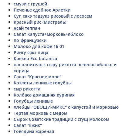
смузи с грушей
Печенье сдобное Арлетки
Суп сякэ тадзукэ рисовый с лососем
Красный рис (Мистраль)
Ясай теппан
Салат Капуста+морковь+яблоко
по-французски
Молоко для кофе 16 01
Рингу сякэ пица
Крекер Eco botanica
наполнитель к сыру рикотта печеное яблоко и
корица
Салат "Красное море"
Котлеты ленивые голубцы
сыр рикотта
Колбаса домашняя куриная
Голубцы ленивые
Хлебцы "ОВОЩИ-МИКС" с капустой и морковью
Тертая морковь с медом
Сырок Советские традиции с сгущ молоком
Салат "Ёжик"
Говядина жареная