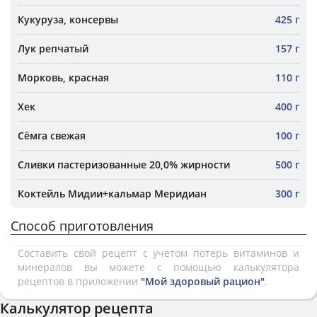
Кукуруза, консервы
425 г
Лук репчатый
157 г
Морковь, красная
110 г
Хек
400 г
Сёмга свежая
100 г
Сливки пастеризованные 20,0% жирности
500 г
Коктейль Мидии+кальмар Меридиан
300 г
Способ приготовления
Составить свой рецепт с учетом потерь витаминов и
минералов вы можете с помощью калькулятора
рецептов в приложении
"Мой здоровый рацион"
.
Калькулятор рецепта