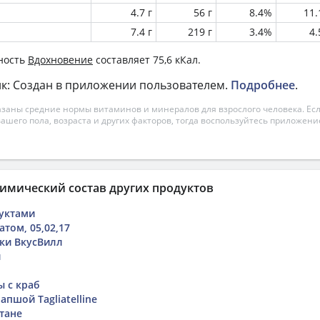
4.7 г
56 г
8.4%
11
7.4 г
219 г
3.4%
4
ность
Вдохновение
составляет 75,6 кКал.
к: Создан в приложении пользователем.
Подробнее
.
азаны средние нормы витаминов и минералов для взрослого человека. Есл
вашего пола, возраста и других факторов, тогда воспользуйтесь приложен
имический состав других продуктов
уктами
том, 05,02,17
нки ВкусВилл
и
ы с краб
апшой Tagliatelline
тане