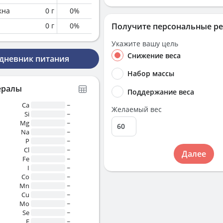
кна
0
г
0
%
0
г
0
%
Получите персональные р
Укажите вашу цель
Снижение веса
 дневник питания
Набор массы
ералы
Поддержание веса
Ca
~
Желаемый вес
Si
~
Mg
~
Na
~
P
~
Cl
~
Далее
Fe
~
I
~
Co
~
Mn
~
Cu
~
Mo
~
Se
~
F
~