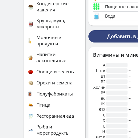
Кондитерские
Пищевые воло
изделия
Вода
Крупы, мука,
макароны
Добавить в
Молочные
продукты
Напитки
Витамины и мин
алкогольные
A
~
b-car
~
Овощи и зелень
В1
~
B2
~
Орехи и семена
Холин
~
B5
~
Полуфабрикаты
B6
~
B9
~
Птица
B12
~
C
~
Ресторанная еда
D
~
E
~
Рыба и
H
~
морепродукты
вит.К
~