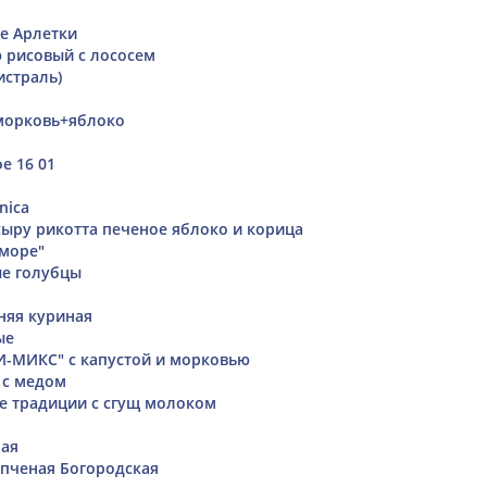
е Арлетки
э рисовый с лососем
истраль)
морковь+яблоко
е 16 01
nica
сыру рикотта печеное яблоко и корица
 море"
ые голубцы
няя куриная
ые
-МИКС" с капустой и морковью
 с медом
е традиции с сгущ молоком
ная
пченая Богородская