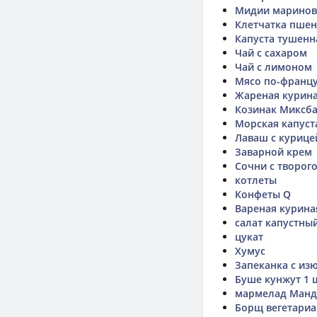
Мидии марино
Клетчатка пшен
Капуста тушенн
Чай с сахаром
Чай с лимоном
Мясо по-францу
Жареная курина
Козинак Миксб
Морская капуст
Лаваш с курице
Заварной крем
Сочни с творог
котлеты
Конфеты Q
Вареная курина
салат капустный
цукат
Хумус
Запеканка с из
Буше кунжут 1 
мармелад Манд
Борщ вегетариа