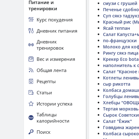
Питание и
смузи с грушей
тренировки
Печенье сдобно
Суп сякэ тадзук
Курс похудения
Красный рис (М
Ясай теппан
Дневник питания
Салат Капуста+
по-французски
Дневник
Молоко для коф
тренировок
Рингу сякэ пица
Вес и измерения
Крекер Eco bota
наполнитель к 
Общая лента
Салат "Красное
Котлеты ленив
Рецепты
сыр рикотта
Колбаса домаш
Статьи
Голубцы ленив
Хлебцы "ОВОЩИ
Истории успеха
Тертая морковь
Таблицы
Сырок Советски
калорийности
Салат "Ёжик"
Говядина жаре
Поиск
Колбаса сыроко