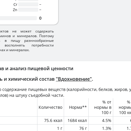
Cr
~
Zn
~
0
уктов не может содержать
минов и минералов. Поэтому
ть в пищу разннообразные
 восполнять потребности
нах и минералах.
ав и анализ пищевой ценности
ь и химический состав
"Вдохновение"
.
 содержание пищевых веществ (калорийности, белков, жиров, у
лов) на
штуку
съедобной части.
% от
%
Количество
Норма**
нормы в
норм
100 г
100 к
75.6 ккал
1684 ккал
4.5%
1 г
76 г
1.3%
1