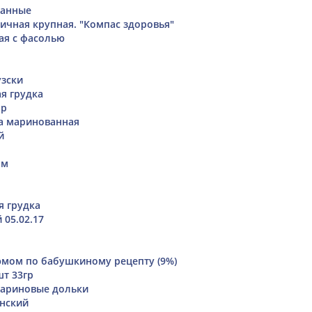
ванные
ичная крупная. "Компас здоровья"
ая с фасолью
зски
я грудка
ар
а маринованная
й
ом
я грудка
 05.02.17
юмом по бабушкиному рецепту (9%)
шт 33гр
ариновые дольки
нский