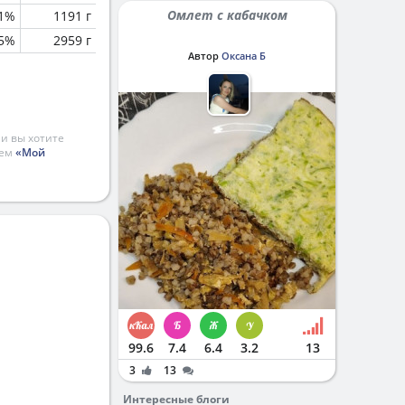
Омлет с кабачком
.1%
1191 г
.5%
2959 г
Автор
Оксана Б
и вы хотите
ием
«Мой
99.6
7.4
6.4
3.2
13
3
13
Интересные блоги