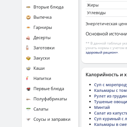
Жиры
Вторые блюда
Углеводы
Выпечка
Энергетическая цен
Гарниры
Основной источни
Десерты
** В данной таблице ук
Заготовки
узнать нормы с учетом 
здоровый рацион»
.
Закуски
Каши
Калорийность и х
Напитки
Суп с морепрод
Первые блюда
Кальмары с тома
Рулет из груди
Полуфабрикаты
Тушеные овощ
Минтай
Салаты
Салат из капуст
Суп куриный с л
Соусы и заправки
Кальмары в сме