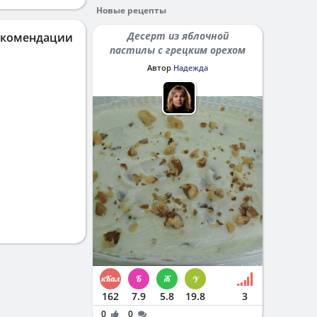
Новые рецепты
Десерт из яблочной
екомендации
пастилы с грецким орехом
Автор
Надежда
162
7.9
5.8
19.8
3
0
0