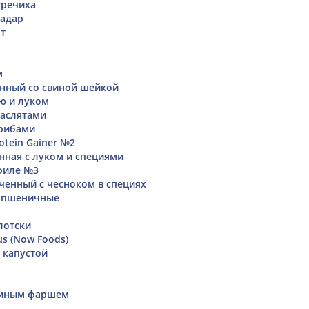
гречиха
иадар
т
м
нный со свиной шейкой
ю и луком
маслятами
грибами
rotein Gainer №2
нная с луком и специями
 филе №3
ченный с чесноком в специях
 пшеничные
лотски
us (Now Foods)
 капустой
риным фаршем