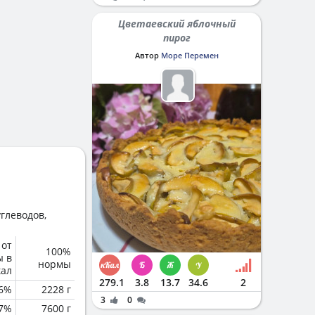
Цветаевский яблочный
пирог
Автор
Море Перемен
глеводов,
 от
100%
ы в
нормы
кал
279.1
3.8
13.7
34.6
2
6%
2228 г
3
0
.7%
7600 г