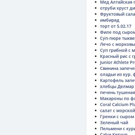
Мед Алтайская 
отруби хруст д
Фруктовый сала
имбиряд
торт от 5.02.17
Филе под сыро
Суп-пюре тыкве
Лечо с морковь
Суп грибной с 
Красный рис с 
Junior Athlete P
Свинина запече
оладьи из кур.
Картофель запе
хлебцы Делмар
печень тушеная
Макароны по ф
Coral Calcium Pl
салат с морской
Гренки с сыром
Зеленый чай
Пельмени с ку
Calve Кетчуп