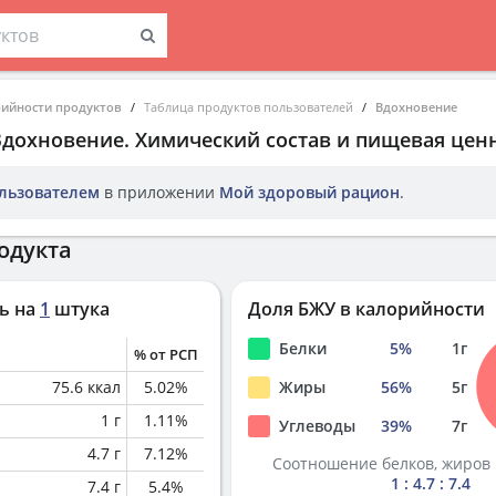
рийности продуктов
Таблица продуктов пользователей
Вдохновение
Вдохновение
. Химический состав и пищевая цен
льзователем
в приложении
Мой здоровый рацион
.
одукта
ь на
1
штука
Доля БЖУ в калорийности
Белки
5
%
1
г
% от РСП
75.6
ккал
5.02
%
Жиры
56
%
5
г
1
г
1.11
%
Углеводы
39
%
7
г
4.7
г
7.12
%
Соотношение белков, жиров 
1 : 4.7 : 7.4
7.4
г
5.4
%