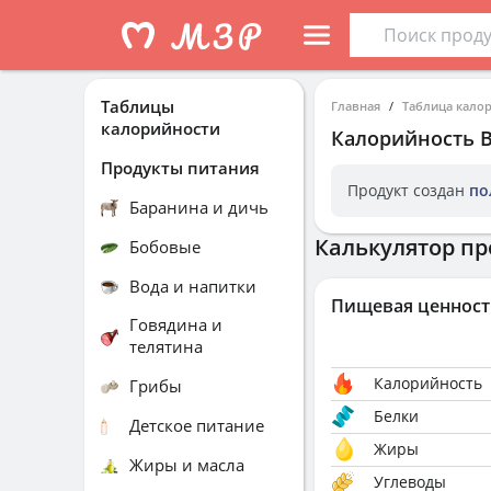
Таблицы
Главная
Таблица кало
калорийности
Калорийность
Продукты питания
Продукт создан
по
Баранина и дичь
Калькулятор пр
Бобовые
Вода и напитки
Пищевая ценност
Говядина и
телятина
Калорийность
Грибы
Белки
Детское питание
Жиры
Жиры и масла
Углеводы