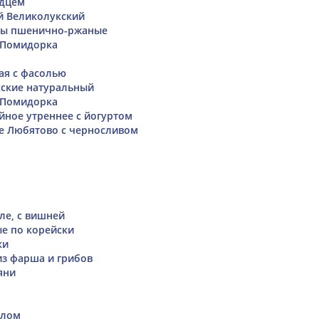
рдцем
 Великолукский
ы пшенично-ржаные
 Помидорка
ая с фасолью
сские натуральный
 Помидорка
ное утреннее с йогуртом
е Любятово с черносливом
ле, с вишней
е по корейски
ки
из фарша и грибов
яни
слом