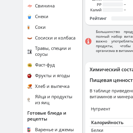
PP
~
Свинина
Калий
~
Снеки
Рейтинг
Соки
Большинство прод
полный набор вита
Сосиски и колбаса
важно употребля
продукты, чтобы
Травы, специи и
организма в витами
соусы
Фаст-фуд
Химический сост
Фрукты и ягоды
Пищевая ценност
Хлеб и выпечка
В таблице приведено
Яйца и продукты
витаминов и минера
из яиц
Нутриент
Готовые блюда и
рецепты
Калорийность
Варенье и джемы
Белки