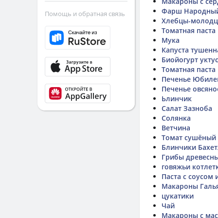
Макароны с се
Фарш Народный
Помощь и обратная связь
Хлебцы-молодц
Томатная паста
Мука
Капуста тушенн
Биойогурт укту
Томатная паста
Печенье Юбилей
Печенье овсяно
Ьлинчик
Салат Зазноба
Солянка
Ветчина
Томат сушёный
Блинчики Бахет
Грибы древесны
говяжьи котлет
Паста с соусом 
Макароны Галь
цукатики
Чай
Макароны с ма