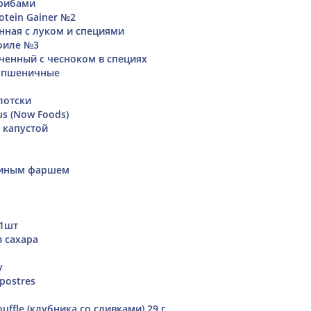
грибами
rotein Gainer №2
нная с луком и специями
 филе №3
ченный с чесноком в специях
 пшеничные
лотски
us (Now Foods)
 капустой
риным фаршем
 1шт
з сахара
у
postres
uffle (клубника со сливками) 29 г