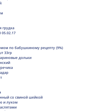
й
ом
я грудка
 05.02.17
юмом по бабушкиному рецепту (9%)
шт 33гр
ариновые дольки
нский
гречиха
иадар
т
м
нный со свиной шейкой
ю и луком
маслятами