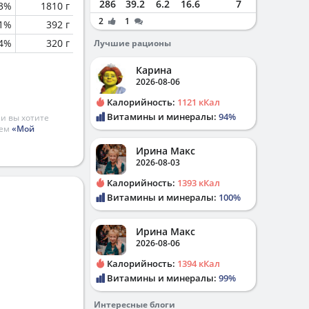
286
39.2
6.2
16.6
7
.3%
1810 г
2
1
.1%
392 г
.4%
320 г
Лучшие рационы
Карина
2026-08-06
Калорийность:
1121 кКал
Витамины и минералы:
94%
и вы хотите
ием
«Мой
Ирина Макс
2026-08-03
Калорийность:
1393 кКал
Витамины и минералы:
100%
Ирина Макс
2026-08-06
Калорийность:
1394 кКал
Витамины и минералы:
99%
Интересные блоги