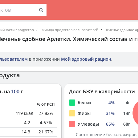
рийности продуктов
Таблица продуктов пользователей
Печенье сдобное А
Печенье сдобное Арлетки
. Химический состав и 
льзователем
в приложении
Мой здоровый рацион
.
одукта
ь на
100
г
Доля БЖУ в калорийности
Белки
4
%
4
г
% от РСП
419
ккал
27.82
%
Жиры
31
%
14
г
4.2
г
4.67
%
Углеводы
65
%
68
г
14.3
г
21.67
%
Соотношение белков, жиров 