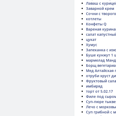
Лаваш с курице
Заварной крем
Сочни с творог
котлеты
Конфеты Q
Вареная курина
салат капустный
цукат
Хумус
Запеканка с из
Буше кунжут 1 
мармелад Манд
Борщ вегетариа
Мед Алтайская 
отруби хруст д
Фруктовый сала
имбиряд
торт от 5.02.17
Филе под сыро
Суп-пюре тыкве
Лечо с морковь
Суп грибной с 