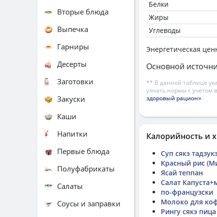
Белки
Вторые блюда
Жиры
Выпечка
Углеводы
Гарниры
Энергетическая цен
Десерты
Основной источни
Заготовки
** В данной таблице ук
узнать нормы с учетом 
Закуски
здоровый рацион»
.
Каши
Напитки
Калорийность и х
Первые блюда
Суп сякэ тадзук
Красный рис (М
Полуфабрикаты
Ясай теппан
Салат Капуста+
Салаты
по-французски
Молоко для коф
Соусы и заправки
Рингу сякэ пица