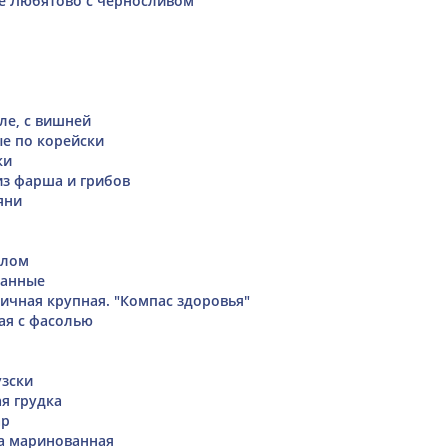
е Любятово с черносливом
ле, с вишней
е по корейски
ки
из фарша и грибов
яни
слом
ванные
ичная крупная. "Компас здоровья"
ая с фасолью
зски
я грудка
ар
а маринованная