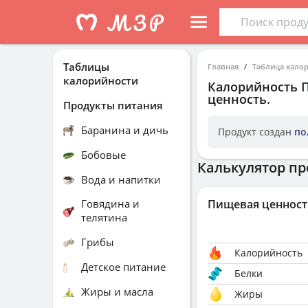
Таблицы
Главная
Таблица кало
калорийности
Калорийность
ценность.
Продукты питания
Баранина и дичь
Продукт создан
по
Бобовые
Калькулятор пр
Вода и напитки
Говядина и
Пищевая ценност
телятина
Грибы
Калорийность
Детское питание
Белки
Жиры и масла
Жиры