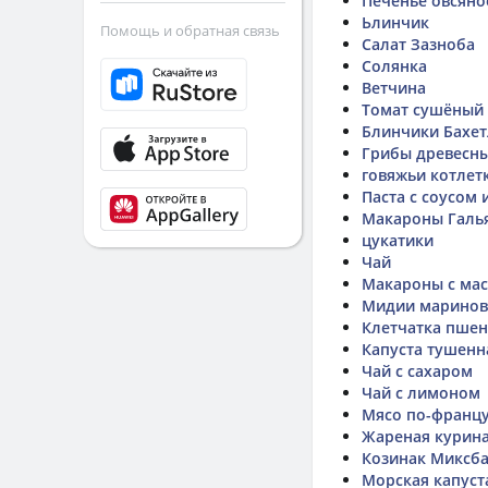
Печенье овсяно
Ьлинчик
Помощь и обратная связь
Салат Зазноба
Солянка
Ветчина
Томат сушёный
Блинчики Бахет
Грибы древесны
говяжьи котлет
Паста с соусом 
Макароны Галь
цукатики
Чай
Макароны с ма
Мидии марино
Клетчатка пшен
Капуста тушенн
Чай с сахаром
Чай с лимоном
Мясо по-францу
Жареная курина
Козинак Миксб
Морская капуст