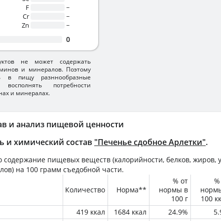
F
~
Cr
~
Zn
~
0
уктов не может содержать
минов и минералов. Поэтому
ть в пищу разннообразные
 восполнять потребности
нах и минералах.
ав и анализ пищевой ценности
ь и химический состав
"Печенье сдобное Арлетки"
.
 содержание пищевых веществ (калорийности, белков, жиров, у
лов) на
100 грамм
съедобной части.
% от
%
Количество
Норма**
нормы в
норм
100 г
100 к
419 ккал
1684 ккал
24.9%
5