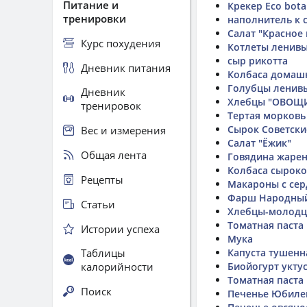
Питание и
Крекер Eco bota
тренировки
наполнитель к 
Салат "Красное
Курс похудения
Котлеты ленив
сыр рикотта
Дневник питания
Колбаса домаш
Голубцы ленив
Дневник
Хлебцы "ОВОЩИ
тренировок
Тертая морковь
Сырок Советски
Вес и измерения
Салат "Ёжик"
Общая лента
Говядина жаре
Колбаса сыроко
Рецепты
Макароны с се
Фарш Народный
Статьи
Хлебцы-молодц
Томатная паста
Истории успеха
Мука
Таблицы
Капуста тушенн
калорийности
Биойогурт укту
Томатная паста
Поиск
Печенье Юбилей