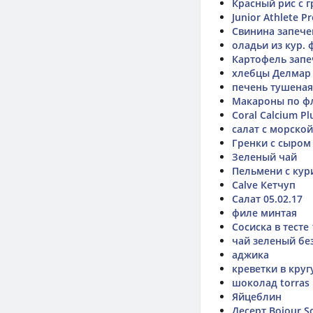
Красный рис с 
Junior Athlete P
Свинина запече
оладьи из кур.
Картофель запе
хлебцы Делмар
печень тушеная
Макароны по ф
Coral Calcium Pl
салат с морской
Гренки с сыром
Зеленый чай
Пельмени с ку
Calve Кетчуп
Салат 05.02.17
филе минтая
Сосиска в тесте
чай зеленый бе
аджика
креветки в круг
шоколад torras 
Яйцеблин
Десерт Bojour So