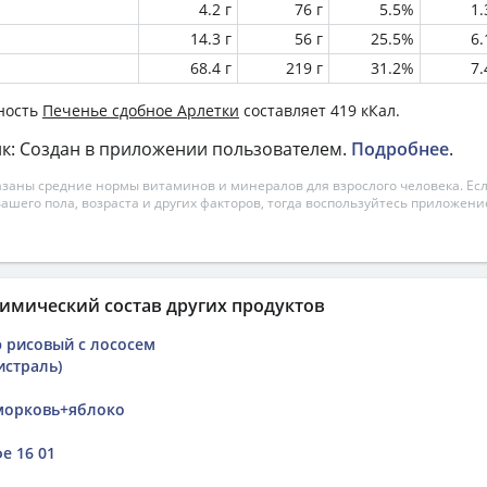
4.2 г
76 г
5.5%
1
14.3 г
56 г
25.5%
6
68.4 г
219 г
31.2%
7
ность
Печенье сдобное Арлетки
составляет 419 кКал.
к: Создан в приложении пользователем.
Подробнее
.
азаны средние нормы витаминов и минералов для взрослого человека. Есл
вашего пола, возраста и других факторов, тогда воспользуйтесь приложен
имический состав других продуктов
э рисовый с лососем
истраль)
морковь+яблоко
е 16 01