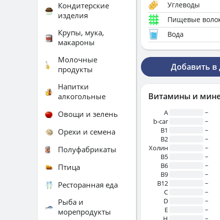
Углеводы
Кондитерские
изделия
Пищевые воло
Крупы, мука,
Вода
макароны
Молочные
Добавить в
продукты
Напитки
Витамины и мин
алкогольные
A
~
Овощи и зелень
b-car
~
В1
~
Орехи и семена
B2
~
Холин
~
Полуфабрикаты
B5
~
B6
~
Птица
B9
~
B12
~
Ресторанная еда
C
~
D
~
Рыба и
E
~
морепродукты
H
~