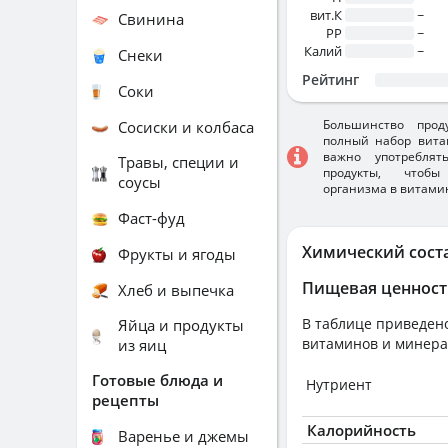
вит.К
~
Свинина
PP
~
Калий
~
Снеки
Рейтинг
Соки
Большинство прод
Сосиски и колбаса
полный набор вита
важно употребля
Травы, специи и
продукты, чтобы
соусы
организма в витами
Фаст-фуд
Химический сост
Фрукты и ягоды
Пищевая ценност
Хлеб и выпечка
В таблице приведено
Яйца и продукты
витаминов и минера
из яиц
Готовые блюда и
Нутриент
рецепты
Калорийность
Варенье и джемы