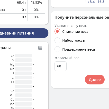
1 : 3.4 : 16.3
68.4
г
49.93
%
кна
0
г
0
%
0
г
0
%
Получите персональные р
Укажите вашу цель
Снижение веса
 дневник питания
Набор массы
ералы
Поддержание веса
Ca
~
Желаемый вес
Si
~
Mg
~
Na
~
P
~
Cl
~
Далее
Fe
~
I
~
Co
~
Mn
~
Cu
~
Mo
~
Se
~