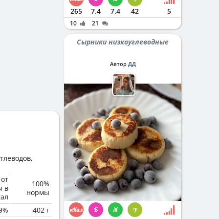
265
7.4
7.4
42
5
10
21
Сырники низкоуглеводные
Автор
ДД
глеводов,
 от
100%
ы в
нормы
кал
.9%
402 г