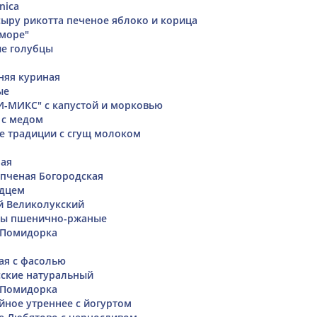
nica
сыру рикотта печеное яблоко и корица
 море"
ые голубцы
няя куриная
ые
-МИКС" с капустой и морковью
 с медом
е традиции с сгущ молоком
ная
пченая Богородская
рдцем
 Великолукский
ы пшенично-ржаные
 Помидорка
ая с фасолью
сские натуральный
 Помидорка
ное утреннее с йогуртом