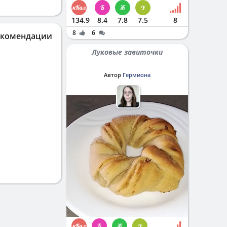
134.9
8.4
7.8
7.5
8
8
6
екомендации
Луковые завиточки
Автор
Гермиона