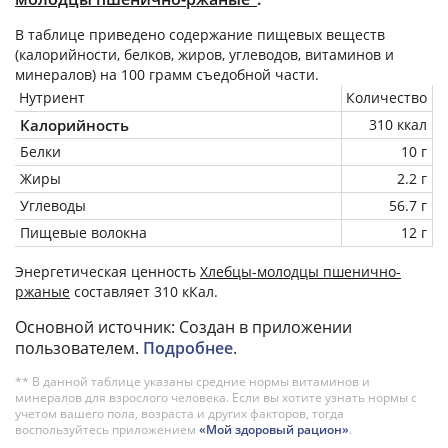
В таблице приведено содержание пищевых веществ
(калорийности, белков, жиров, углеводов, витаминов и
минералов) на
100 грамм
съедобной части.
Нутриент
Количество
Калорийность
310 ккал
Белки
10 г
Жиры
2.2 г
Углеводы
56.7 г
Пищевые волокна
12 г
Энергетическая ценность
Хлебцы-молодцы пшенично-
ржаные
составляет 310 кКал.
Основной источник: Создан в приложении
пользователем.
Подробнее
.
** В данной таблице указаны средние нормы витаминов и
минералов для взрослого человека. Если вы хотите узнать нормы с
учетом вашего пола, возраста и других факторов, тогда
воспользуйтесь приложением
«Мой здоровый рацион»
.