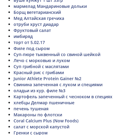
Буше кунжут 1 шт 33гр
мармелад Мандариновые дольки
Борщ вегетарианский
Мед Алтайская гречиха
отруби хруст диадар
Фруктовый салат
имбиряд
торт от 5.02.17
Филе под сыром
Суп-пюре тыквенный со свиной шейкой
Лечо с морковью и луком
Суп грибной с маслятами
Красный рис с грибами
Junior Athlete Protein Gainer №2
Свинина запеченная с луком и специями
оладьи из кур. филе №3
Картофель запеченный с чесноком в специях
хлебцы Делмар пшеничные
печень тушеная
Макароны по флотски
Coral Calcium Plus (Now Foods)
салат с морской капустой
Гренки с сыром