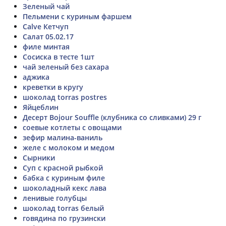
Зеленый чай
Пельмени с куриным фаршем
Calve Кетчуп
Салат 05.02.17
филе минтая
Сосиска в тесте 1шт
чай зеленый без сахара
аджика
креветки в кругу
шоколад torras postres
Яйцеблин
Десерт Bojour Souffle (клубника со сливками) 29 г
соевые котлеты с овощами
зефир малина-ваниль
желе с молоком и медом
Сырники
Суп с красной рыбкой
бабка с куриным филе
шоколадный кекс лава
ленивые голубцы
шоколад torras белый
говядина по грузински