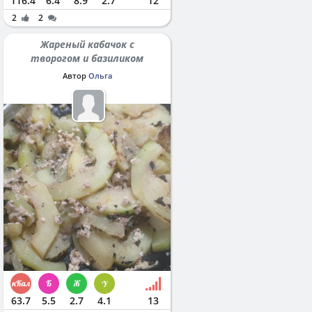
116.4
6.4
8.9
2.7
12
2
2
Жареный кабачок с
творогом и базиликом
Автор
Ольга
63.7
5.5
2.7
4.1
13