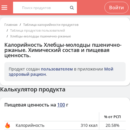
Войти
Главная
Таблица калорийности продуктов
Таблица продуктов пользователей
Хлебцы-молодцы пшенично-ржаные
Калорийность
Хлебцы-молодцы пшенично-
ржаные
. Химический состав и пищевая
ценность.
Продукт создан
пользователем
в приложении
Мой
здоровый рацион
.
Калькулятор продукта
Пищевая ценность на
100
г
% от РСП
Калорийность
310
ккал
20.58
%