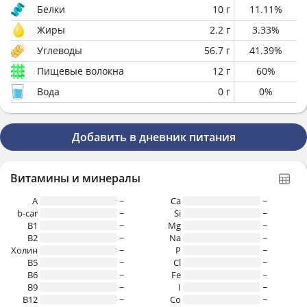
Белки
10
г
11.11
%
Жиры
2.2
г
3.33
%
Углеводы
56.7
г
41.39
%
Пищевые волокна
12
г
60
%
Вода
0
г
0
%
Добавить в дневник питания
Витамины и минералы
A
~
Ca
~
b-car
~
Si
~
В1
~
Mg
~
B2
~
Na
~
Холин
~
P
~
B5
~
Cl
~
B6
~
Fe
~
B9
~
I
~
B12
~
Co
~