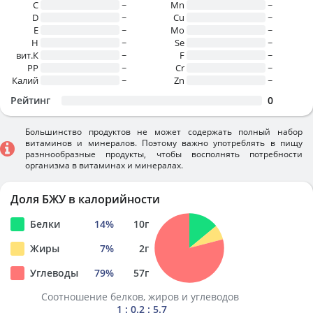
C
~
Mn
~
D
~
Cu
~
E
~
Mo
~
H
~
Se
~
вит.К
~
F
~
PP
~
Cr
~
Калий
~
Zn
~
Рейтинг
0
Большинство продуктов не может содержать полный набор
витаминов и минералов. Поэтому важно употреблять в пищу
разннообразные продукты, чтобы восполнять потребности
организма в витаминах и минералах.
Доля БЖУ в калорийности
Белки
14
%
10
г
Жиры
7
%
2
г
Углеводы
79
%
57
г
Соотношение белков, жиров и углеводов
1 : 0.2 : 5.7