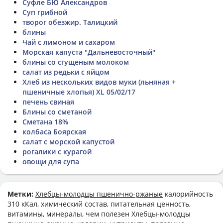
Суфле БЮ Александров
Суп грибной
творог обезжир. Талицкий
блины
Чай с лимоном и сахаром
Морская капуста "Дальневосточный"
блины со сгущеным молоком
салат из редьки с яйцом
Хлеб из нескольких видов муки (льняная +
пшеничные хлопья) XL 05/02/17
печень свиная
Блины со сметаной
Сметана 18%
колбаса Боярская
салат с морской капустой
рогалики с курагой
овощи для супа
Метки:
Хлебцы-молодцы пшенично-ржаные
калорийность
310 кКал, химический состав, питательная ценность,
витамины, минералы, чем полезен Хлебцы-молодцы