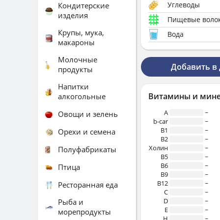
Углеводы
Кондитерские
изделия
Пищевые воло
Крупы, мука,
Вода
макароны
Молочные
Добавить в
продукты
Напитки
Витамины и мин
алкогольные
A
~
Овощи и зелень
b-car
~
В1
~
Орехи и семена
B2
~
Холин
~
Полуфабрикаты
B5
~
B6
~
Птица
B9
~
B12
~
Ресторанная еда
C
~
D
~
Рыба и
E
~
морепродукты
H
~