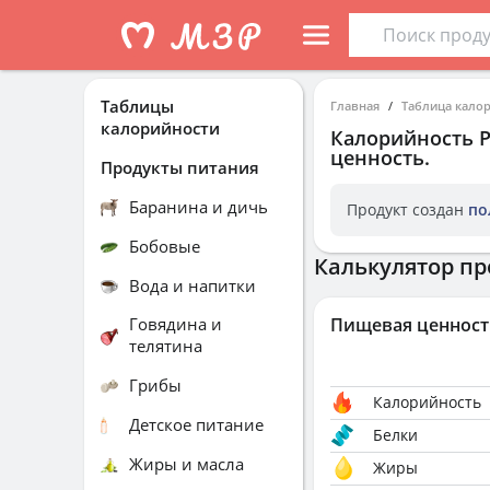
Таблицы
Главная
Таблица кало
калорийности
Калорийность
Р
ценность.
Продукты питания
Баранина и дичь
Продукт создан
по
Бобовые
Калькулятор пр
Вода и напитки
Говядина и
Пищевая ценност
телятина
Грибы
Калорийность
Детское питание
Белки
Жиры и масла
Жиры