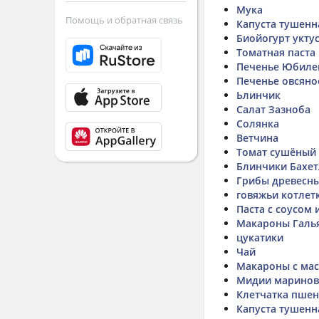
Мука
Помощь и обратная связь
Капуста тушенн
Биойогурт укту
Томатная паста
Печенье Юбилей
Печенье овсяно
Ьлинчик
Салат Зазноба
Солянка
Ветчина
Томат сушёный
Блинчики Бахет
Грибы древесны
говяжьи котлет
Паста с соусом 
Макароны Галь
цукатики
Чай
Макароны с ма
Мидии марино
Клетчатка пшен
Капуста тушенн