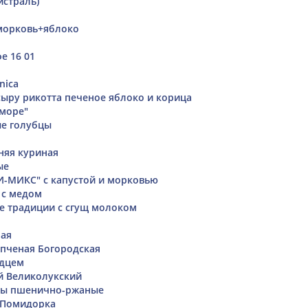
истраль)
морковь+яблоко
е 16 01
nica
сыру рикотта печеное яблоко и корица
 море"
ые голубцы
няя куриная
ые
-МИКС" с капустой и морковью
 с медом
е традиции с сгущ молоком
ная
пченая Богородская
рдцем
 Великолукский
ы пшенично-ржаные
 Помидорка