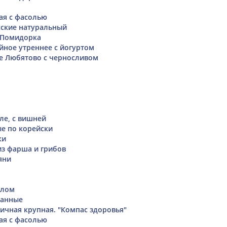
ая с фасолью
сские натуральный
 Помидорка
ное утреннее с йогуртом
е Любятово с черносливом
ле, с вишней
е по корейски
ки
из фарша и грибов
яни
слом
ванные
ичная крупная. "Компас здоровья"
ая с фасолью