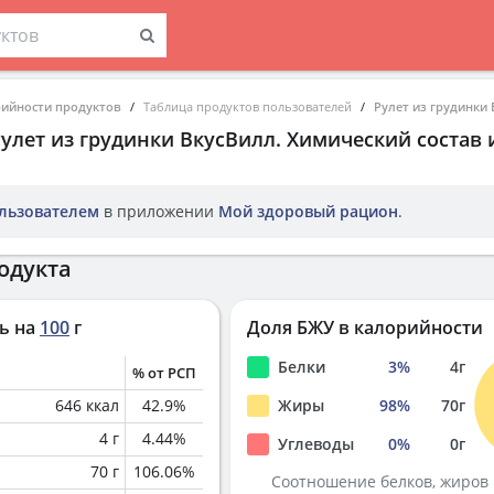
рийности продуктов
Таблица продуктов пользователей
Рулет из грудинки
улет из грудинки ВкусВилл
. Химический состав
льзователем
в приложении
Мой здоровый рацион
.
одукта
ь на
100
г
Доля БЖУ в калорийности
Белки
3
%
4
г
% от РСП
646
ккал
42.9
%
Жиры
98
%
70
г
4
г
4.44
%
Углеводы
0
%
0
г
70
г
106.06
%
Соотношение белков, жиров 