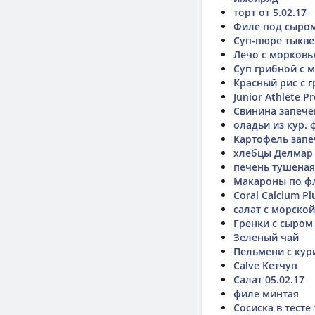
торт от 5.02.17
Филе под сыро
Суп-пюре тыкве
Лечо с морковь
Суп грибной с 
Красный рис с 
Junior Athlete P
Свинина запече
оладьи из кур.
Картофель запе
хлебцы Делмар
печень тушеная
Макароны по ф
Coral Calcium Pl
салат с морской
Гренки с сыром
Зеленый чай
Пельмени с ку
Calve Кетчуп
Салат 05.02.17
филе минтая
Сосиска в тесте