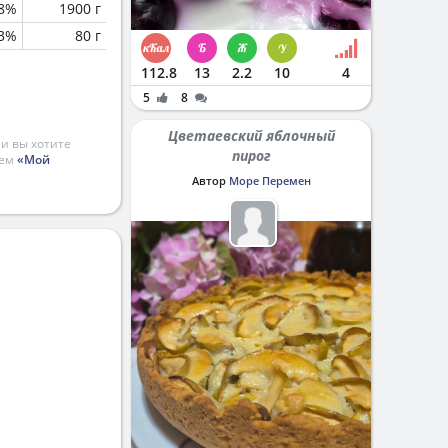
.8%
1900 г
.3%
80 г
112.8
13
2.2
10
4
5
8
Цветаевский яблочный
и вы хотите
пирог
ием
«Мой
Автор
Море Перемен