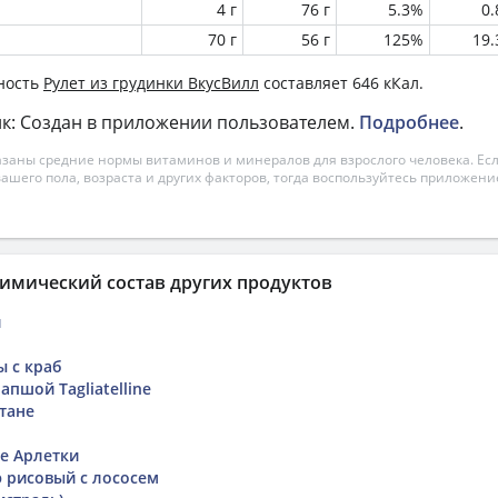
4 г
76 г
5.3%
0
70 г
56 г
125%
19
ность
Рулет из грудинки ВкусВилл
составляет 646 кКал.
к: Создан в приложении пользователем.
Подробнее
.
азаны средние нормы витаминов и минералов для взрослого человека. Есл
вашего пола, возраста и других факторов, тогда воспользуйтесь приложен
имический состав других продуктов
и
ы с краб
апшой Tagliatelline
тане
е Арлетки
э рисовый с лососем