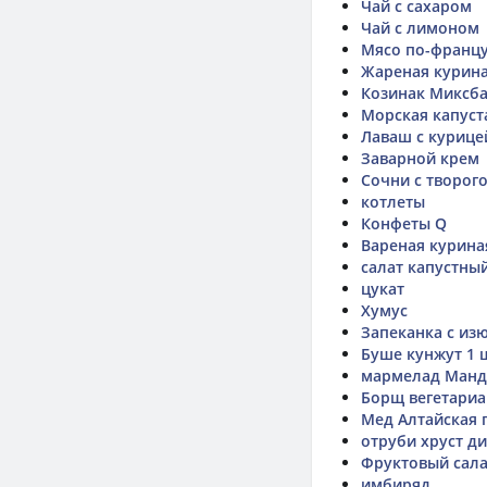
Чай с сахаром
Чай с лимоном
Мясо по-францу
Жареная курина
Козинак Миксб
Морская капуст
Лаваш с курице
Заварной крем
Сочни с творог
котлеты
Конфеты Q
Вареная курина
салат капустный
цукат
Хумус
Запеканка с из
Буше кунжут 1 
мармелад Манд
Борщ вегетариа
Мед Алтайская 
отруби хруст д
Фруктовый сала
имбиряд