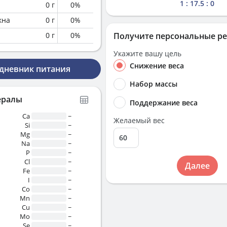
1 : 17.5 : 0
0
г
0
%
кна
0
г
0
%
0
г
0
%
Получите персональные р
Укажите вашу цель
Снижение веса
 дневник питания
Набор массы
ералы
Поддержание веса
Ca
~
Желаемый вес
Si
~
Mg
~
Na
~
P
~
Cl
~
Далее
Fe
~
I
~
Co
~
Mn
~
Cu
~
Mo
~
Se
~