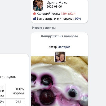
Ирина Макс
2026-08-06
Калорийность:
1394 кКал
Витамины и минералы:
99%
Новые рецепты
Ватрушки из творога
Автор
Виктория
глеводов,
 от
100%
ы в
нормы
кал
.9%
261 г