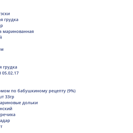
зски
я грудка
ар
а маринованная
й
ом
я грудка
 05.02.17
юмом по бабушкиному рецепту (9%)
шт 33гр
ариновые дольки
нский
гречиха
иадар
т