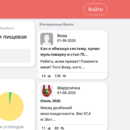
Войти
Интересные блоги
 ВкусВилл
Вова
 и пищевая
01-08-2026
Как я обманул систему, купил
мультиварку и стал 75...
Ребята, всем привет! Помните
меня? Того Вову, кото...
14
138
Марусичка
01-08-2026
Июль 2026
Месяц долбаной
многозадачности. Вес 57,4
кг.Вот...
и углеводов
11
80