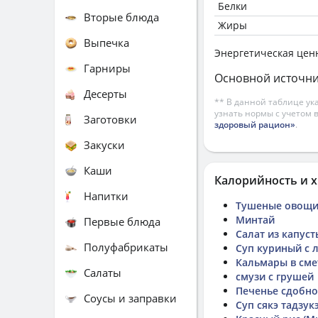
Белки
Вторые блюда
Жиры
Выпечка
Энергетическая цен
Гарниры
Основной источни
Десерты
** В данной таблице ук
узнать нормы с учетом 
Заготовки
здоровый рацион»
.
Закуски
Каши
Калорийность и х
Напитки
Тушеные овощ
Минтай
Первые блюда
Салат из капуст
Полуфабрикаты
Суп куриный с л
Кальмары в сме
Салаты
смузи с грушей
Печенье сдобно
Соусы и заправки
Суп сякэ тадзук