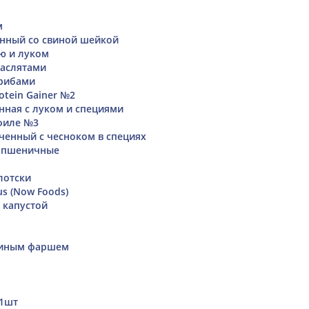
м
нный со свиной шейкой
ю и луком
маслятами
грибами
rotein Gainer №2
нная с луком и специями
 филе №3
ченный с чесноком в специях
 пшеничные
лотски
us (Now Foods)
 капустой
риным фаршем
 1шт