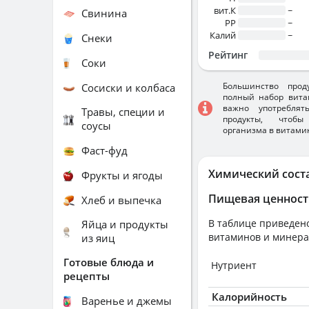
вит.К
~
Свинина
PP
~
Калий
~
Снеки
Рейтинг
Соки
Большинство прод
Сосиски и колбаса
полный набор вита
важно употребля
Травы, специи и
продукты, чтобы
соусы
организма в витами
Фаст-фуд
Химический сост
Фрукты и ягоды
Пищевая ценност
Хлеб и выпечка
В таблице приведено
Яйца и продукты
витаминов и минера
из яиц
Готовые блюда и
Нутриент
рецепты
Калорийность
Варенье и джемы