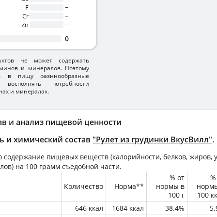
F
~
Cr
~
Zn
~
0
уктов не может содержать
минов и минералов. Поэтому
ть в пищу разннообразные
 восполнять потребности
нах и минералах.
ав и анализ пищевой ценности
ь и химический состав
"Рулет из грудинки ВкусВилл"
.
 содержание пищевых веществ (калорийности, белков, жиров, у
лов) на
100 грамм
съедобной части.
% от
%
Количество
Норма**
нормы в
норм
100 г
100 к
646 ккал
1684 ккал
38.4%
5