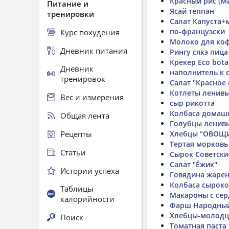
Красный рис (М
Питание и
Ясай теппан
тренировки
Салат Капуста+
по-французски
Курс похудения
Молоко для коф
Дневник питания
Рингу сякэ пица
Крекер Eco bota
Дневник
наполнитель к 
тренировок
Салат "Красное
Котлеты ленив
Вес и измерения
сыр рикотта
Колбаса домаш
Общая лента
Голубцы ленив
Рецепты
Хлебцы "ОВОЩИ
Тертая морковь
Статьи
Сырок Советски
Салат "Ёжик"
Истории успеха
Говядина жаре
Колбаса сыроко
Таблицы
Макароны с се
калорийности
Фарш Народный
Хлебцы-молодц
Поиск
Томатная паста