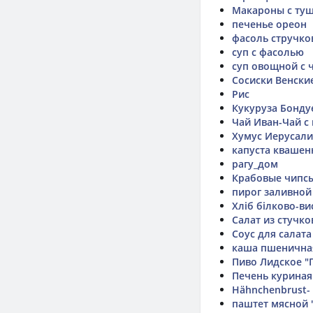
Макароны с ту
печенье ореон
фасоль стручко
суп с фасолью
суп овощной с 
Сосиски Венски
Рис
Кукуруза Бондуе
Чай Иван-Чай с
Хумус Иерусал
капуста квашен
рагу_дом
Крабовые чипс
пирог заливной
Хліб білково-ви
Салат из стучко
Соус для салата
каша пшенична
Пиво Лидское "
Печень куриная
Hähnchenbrust- 
паштет мясной 