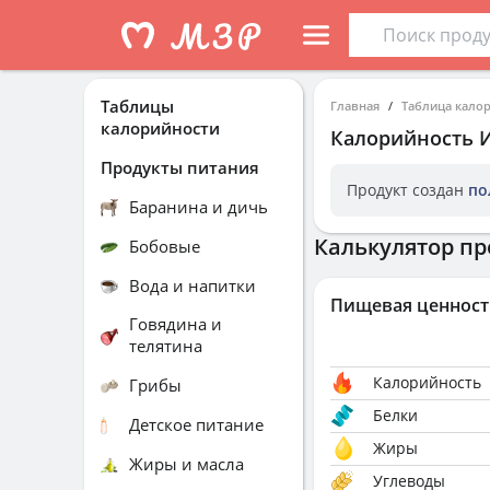
Таблицы
Главная
Таблица кало
калорийности
Калорийность
Продукты питания
Продукт создан
по
Баранина и дичь
Калькулятор пр
Бобовые
Вода и напитки
Пищевая ценност
Говядина и
телятина
Калорийность
Грибы
Белки
Детское питание
Жиры
Жиры и масла
Углеводы