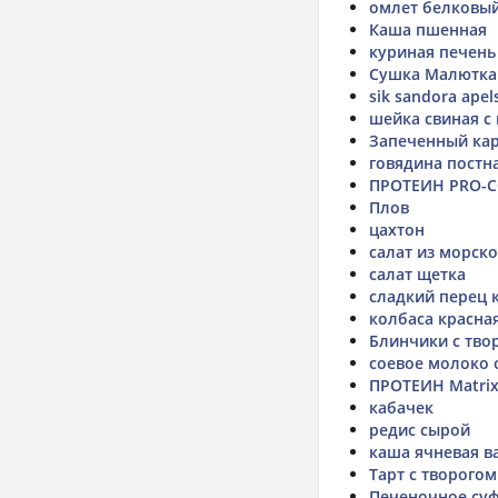
омлет белковы
Каша пшенная
куриная печень
Сушка Малютка
sik sandora apel
шейка свиная с
Запеченный ка
говядина постн
ПРОТЕИН PRO-CO
Плов
цахтон
салат из морск
салат щетка
сладкий перец 
колбаса красна
Блинчики с твор
соевое молоко 
ПРОТЕИН Matrix 
кабачек
редис сырой
каша ячневая в
Тарт с творого
Печеночное суф