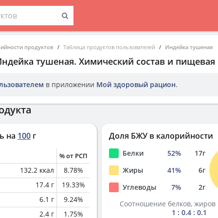
рийности продуктов
Таблица продуктов пользователей
Индейка тушеная
Индейка тушеная
. Химический состав и пищевая
льзователем
в приложении
Мой здоровый рацион
.
одукта
ь на
100
г
Доля БЖУ в калорийности
Белки
52
%
17
г
% от РСП
132.2
ккал
8.78
%
Жиры
41
%
6
г
17.4
г
19.33
%
Углеводы
7
%
2
г
6.1
г
9.24
%
Соотношение белков, жиров 
1 : 0.4 : 0.1
2.4
г
1.75
%