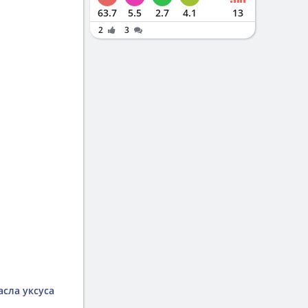
63.7
5.5
2.7
4.1
13
2
3
асла уксуса