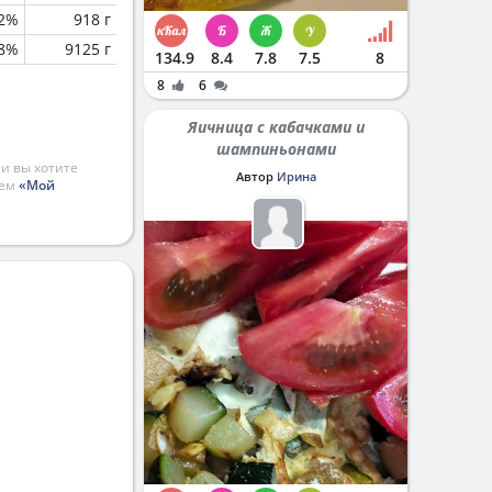
.2%
918 г
.8%
9125 г
134.9
8.4
7.8
7.5
8
8
6
Яичница с кабачками и
шампиньонами
и вы хотите
Автор
Ирина
ием
«Мой