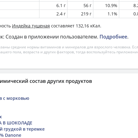
6.1 г
56 г
10.9%
8
2.4 г
219 г
1.1%
0
ность
Индейка тушеная
составляет 132,16 кКал.
к: Создан в приложении пользователем.
Подробнее
.
азаны средние нормы витаминов и минералов для взрослого человека. Есл
вашего пола, возраста и других факторов, тогда воспользуйтесь приложен
имический состав других продуктов
м
ов с морковью
x
А В ШОКОЛАДЕ
й грудкой в теремке
5% Danone