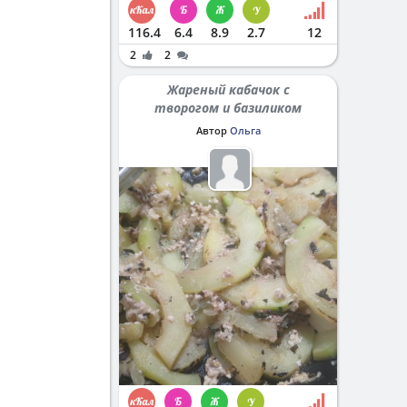
116.4
6.4
8.9
2.7
12
2
2
Жареный кабачок с
творогом и базиликом
Автор
Ольга