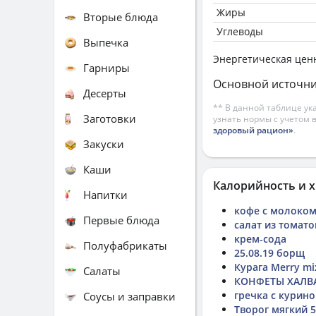
Жиры
Вторые блюда
Углеводы
Выпечка
Энергетическая цен
Гарниры
Основной источни
Десерты
** В данной таблице ук
Заготовки
узнать нормы с учетом 
здоровый рацион»
.
Закуски
Каши
Калорийность и х
Напитки
кофе с молоко
Первые блюда
салат из томат
крем-сода
Полуфабрикаты
25.08.19 борщ
Курага Merry mi
Салаты
КОНФЕТЫ ХАЛВ
гречка с курино
Соусы и заправки
Творог мягкий 