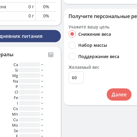
кна
0
г
0
%
0
г
0
%
Получите персональные р
Укажите вашу цель
Снижение веса
 дневник питания
Набор массы
ералы
Поддержание веса
Ca
~
Желаемый вес
Si
~
Mg
~
Na
~
P
~
Cl
~
Далее
Fe
~
I
~
Co
~
Mn
~
Cu
~
Mo
~
Se
~
F
~