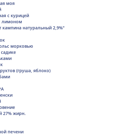
ая моя
й
ая с курицей
с лимоном
т кампина натуральный 2,9%"
ок
сольс морковью
 садике
ьками
ок
руктов (груша, яблоко)
бами
PA
енски
й
овение
й 27% жирн.
ной печени