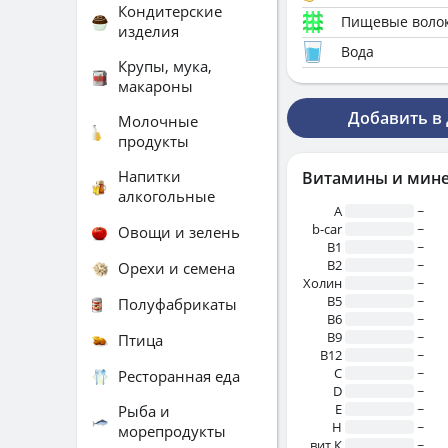
Кондитерские
Пищевые воло
изделия
Вода
Крупы, мука,
макароны
Добавить в
Молочные
продукты
Напитки
Витамины и мин
алкогольные
A
~
b-car
~
Овощи и зелень
В1
~
B2
~
Орехи и семена
Холин
~
B5
~
Полуфабрикаты
B6
~
B9
~
Птица
B12
~
C
~
Ресторанная еда
D
~
E
~
Рыба и
H
~
морепродукты
вит.К
~