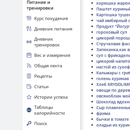
Питание и
корюшка жарен
тренировки
Паштет курины
Картошка тушен
Курс похудения
чай имбирный 
Продукт "Йогур
Дневник питания
гороховый суп
цикорий порош
Дневник
Стручковая фа
тренировок
Запеканка,как в
Вес и измерения
суп с фрикадел
цикорий напит
Общая лента
настой из сухоф
Кальмары с гри
Рецепты
голень куриная
Хлеб KRYDDLIM
Статьи
овощи по дерев
овсяноблин мо
Истории успеха
Шоколад вдохн
Таблицы
Сыр плавленны
калорийности
фрима
бычки в томате
Поиск
оладьи из кури