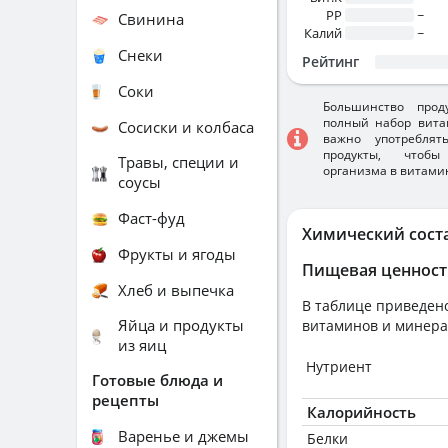
PP
~
Свинина
Калий
~
Снеки
Рейтинг
Соки
Большинство прод
полный набор вита
Сосиски и колбаса
важно употребля
продукты, чтобы
Травы, специи и
организма в витами
соусы
Фаст-фуд
Химический сост
Фрукты и ягоды
Пищевая ценност
Хлеб и выпечка
В таблице приведено
Яйца и продукты
витаминов и минера
из яиц
Нутриент
Готовые блюда и
рецепты
Калорийность
Варенье и джемы
Белки