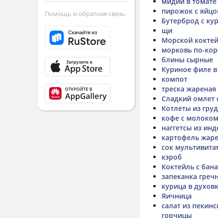
мидии в томате
пирожок с яйц
Помощь и обратная связь
Бутерброд с ку
щи
Морской кокте
морковь по-кор
блины сырные
Куриное филе в
компот
треска жареная
Сладкий омлет 
Котлеты из груд
кофе с молоко
наггетсы из ин
картофель жар
сок мультивит
кэроб
Коктейль с бана
запеканка греч
курица в духов
Яичница
салат из пекин
горчицы