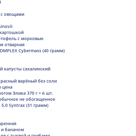
й
 с овощами
sinovii
 картошкой
ртофель с морковью
ая отварная
MPLEX Cybermass (40 грамм)
ой капусты сахалинский
красный варёный без соли
я цена
огом Элика 370 г = 6 шт.
обычное не обогащенное
5.0 Syntrax (31 грамм)
аренная
м и бананом
ле с тыквой и грибами