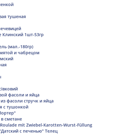
шенкой
вая тушеная
чечевицей
е Клинский 1шт-53гр
ль (мал.-180гр)
 мятой и чабрецом
имский
ная
ы
сівковий
вой фасоли и яйца
 из фасоли стручк и яйца
я с тушонкой
Портер"
 в сметане
Roulade mit Zwiebel-Karotten-Wurst-Füllung
"Датский с печенью" Телец