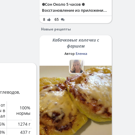
❄️Сон Около 5 часов ❄️
Восстановление из приложени...
8
65
Новые рецепты
Кабачковые колечки с
фаршем
Автор
Еленка
глеводов,
 от
100%
ы в
нормы
кал
6%
1274 г
.3%
437 г