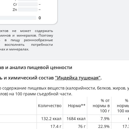
Cr
~
Zn
~
0
уктов не может содержать
минов и минералов. Поэтому
ть в пищу разннообразные
 восполнять потребности
нах и минералах.
ав и анализ пищевой ценности
ь и химический состав
"Индейка тушеная"
.
 содержание пищевых веществ (калорийности, белков, жиров, у
лов) на
100 грамм
съедобной части.
% от
%
Количество
Норма**
нормы в
норм
100 г
100 к
132.2 ккал
1684 ккал
7.9%
17.4 г
76 г
22.9%
17