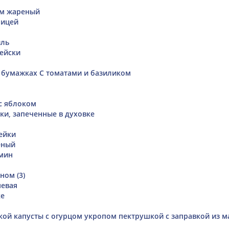
ом жареный
рицей
йль
ейски
 бумажках С томатами и базиликом
с яблоком
ки, запеченные в духовке
м
дейки
еный
амин
ном (3)
невая
ке
ской капусты с огурцом укропом пектрушкой с заправкой из м