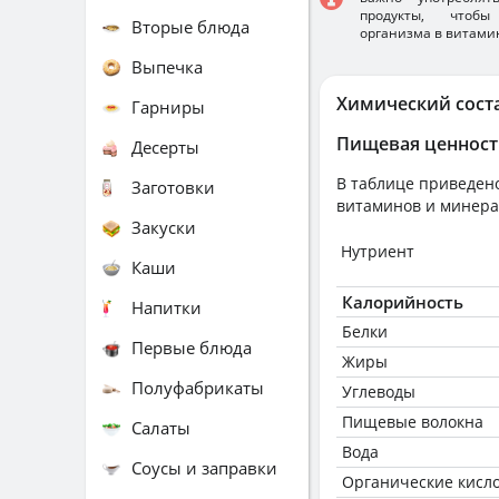
продукты, чтобы
Вторые блюда
организма в витами
Выпечка
Химический сост
Гарниры
Пищевая ценност
Десерты
В таблице приведено
Заготовки
витаминов и минера
Закуски
Нутриент
Каши
Калорийность
Напитки
Белки
Первые блюда
Жиры
Полуфабрикаты
Углеводы
Пищевые волокна
Салаты
Вода
Соусы и заправки
Органические кисл