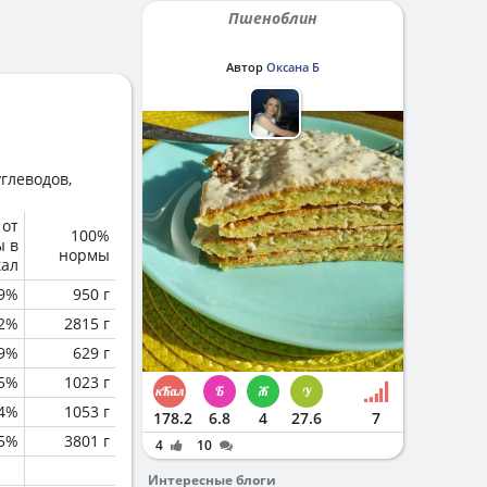
Пшеноблин
Автор
Оксана Б
глеводов,
 от
100%
ы в
нормы
кал
.9%
950 г
2%
2815 г
9%
629 г
.5%
1023 г
.4%
1053 г
178.2
6.8
4
27.6
7
.5%
3801 г
4
10
Интересные блоги