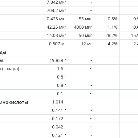
7.042 мкг
~
704.2 мкг
~
0.423 мкг
55 мкг
0.8%
0
42.25 мкг
4000 мкг
1.1%
0
14.08 мкг
50 мкг
28.2%
15
0.507 мг
12 мг
4.2%
2
оды
ны
19.859 г
~
 (сахара)
1.6 г
~
0.8 г
~
0.8 г
~
0.1 г
~
инокислоты
1.014 г
~
0.141 г
~
0.172 г
~
0.042 г
~
0.121 г
~