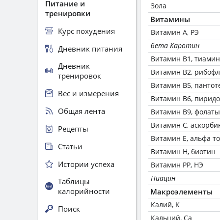
Питание и
Зола
тренировки
Витамины
Курс похудения
Витамин А, РЭ
бета Каротин
Дневник питания
Витамин В1, тиамин
Дневник
Витамин В2, рибоф
тренировок
Витамин В5, пантот
Вес и измерения
Витамин В6, пирид
Общая лента
Витамин В9, фолаты
Витамин C, аскорби
Рецепты
Витамин Е, альфа т
Статьи
Витамин Н, биотин
Истории успеха
Витамин РР, НЭ
Ниацин
Таблицы
калорийности
Макроэлементы
Калий, K
Поиск
Кальций, Ca