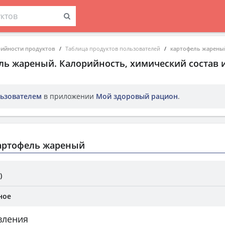
рийности продуктов
Таблица продуктов пользователей
картофель жарены
ль жареный
. Калорийность, химический состав 
ьзователем
в приложении
Мой здоровый рацион
.
артофель жареный
)
ное
вления