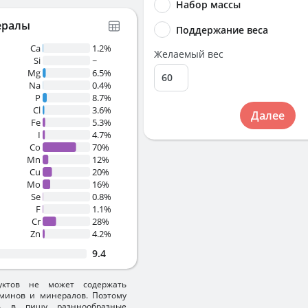
Набор массы
ералы
Поддержание веса
Ca
1.2%
Желаемый вес
Si
~
Mg
6.5%
Na
0.4%
P
8.7%
Cl
3.6%
Далее
Fe
5.3%
I
4.7%
Co
70%
Mn
12%
Cu
20%
Mo
16%
Se
0.8%
F
1.1%
Cr
28%
Zn
4.2%
9.4
уктов не может содержать
минов и минералов. Поэтому
ть в пищу разннообразные