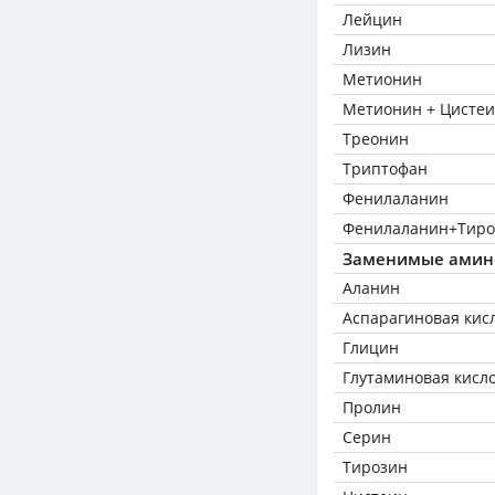
Лейцин
Лизин
Метионин
Метионин + Цисте
Треонин
Триптофан
Фенилаланин
Фенилаланин+Тиро
Заменимые амин
Аланин
Аспарагиновая кис
Глицин
Глутаминовая кисл
Пролин
Серин
Тирозин