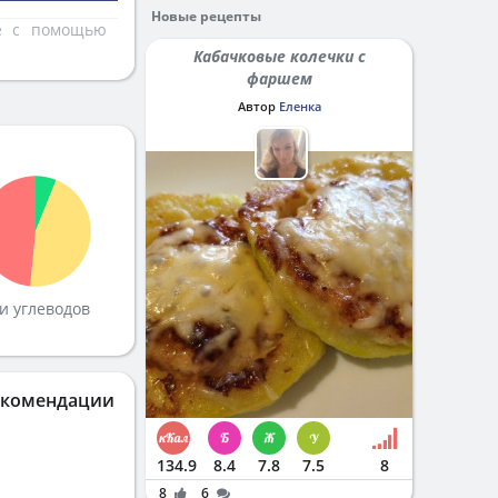
Новые рецепты
те с помощью
Кабачковые колечки с
фаршем
Автор
Еленка
и углеводов
екомендации
134.9
8.4
7.8
7.5
8
8
6