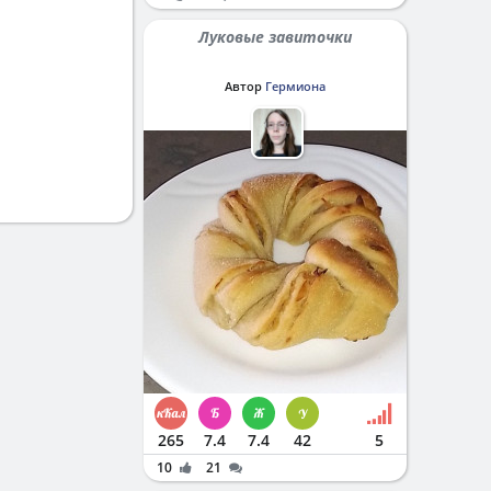
Луковые завиточки
Автор
Гермиона
265
7.4
7.4
42
5
10
21