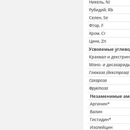
Никель, Ni
Рубидий, Rb
Селен, Se
Фтор, F
Хром, Cr
Цинк, Zn
Усвояемые углев
Крахмал и декстри
Моно- и дисахариды
Глюкоза (декстроза)
Сахароза
Фруктоза
Незаменимые ам
Аргинин*
Валин
Гистидин*
Изолейцин