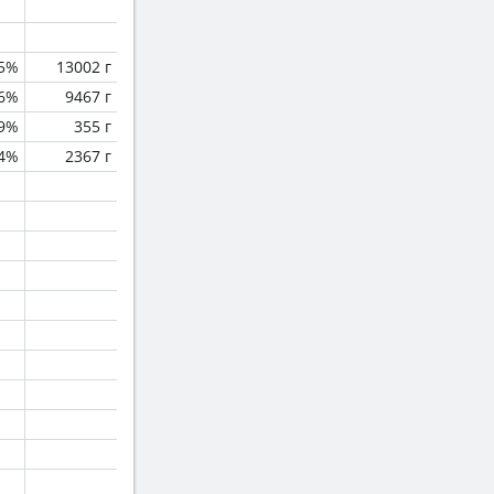
.5%
13002 г
.6%
9467 г
.9%
355 г
.4%
2367 г