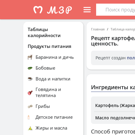
Таблицы
Главная
Таблица кало
калорийности
Рецепт
картофе
ценность.
Продукты питания
Баранина и дичь
Рецепт создан
пол
Бобовые
Вода и напитки
Ингредиенты к
Говядина и
телятина
Картофель (Жарка
Грибы
Детское питание
Масло подсолнеч
Жиры и масла
Способ пригото