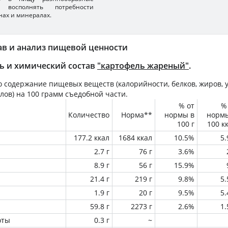
 восполнять потребности
нах и минералах.
ав и анализ пищевой ценности
ь и химический состав
"картофель жареный"
.
 содержание пищевых веществ (калорийности, белков, жиров, у
лов) на
100 грамм
съедобной части.
% от
%
Количество
Норма**
нормы в
норм
100 г
100 к
177.2 ккал
1684 ккал
10.5%
5
2.7 г
76 г
3.6%
8.9 г
56 г
15.9%
21.4 г
219 г
9.8%
5
1.9 г
20 г
9.5%
5
59.8 г
2273 г
2.6%
1
оты
0.3 г
~