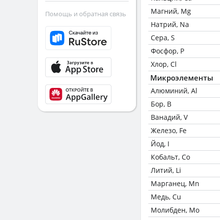
Магний, Mg
Помощь и обратная связь
Натрий, Na
Сера, S
Фосфор, P
Хлор, Cl
Микроэлементы
Алюминий, Al
Бор, B
Ванадий, V
Железо, Fe
Йод, I
Кобальт, Co
Литий, Li
Марганец, Mn
Медь, Cu
Молибден, Mo