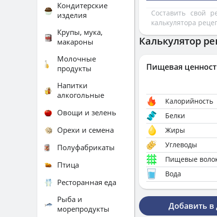
Кондитерские
Составить свой 
изделия
калькулятора реце
Крупы, мука,
Калькулятор ре
макароны
Молочные
Пищевая ценност
продукты
Напитки
алкогольные
Калорийность
Овощи и зелень
Белки
Орехи и семена
Жиры
Углеводы
Полуфабрикаты
Пищевые воло
Птица
Вода
Ресторанная еда
Рыба и
Добавить в
морепродукты