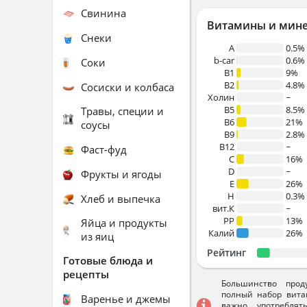
Свинина
Витамины и мин
Снеки
A
0.5%
b-car
0.6%
Соки
В1
9%
B2
4.8%
Сосиски и колбаса
Холин
~
B5
8.5%
Травы, специи и
B6
21%
соусы
B9
2.8%
B12
~
Фаст-фуд
C
16%
D
~
Фрукты и ягоды
E
26%
H
0.3%
Хлеб и выпечка
вит.К
~
PP
13%
Яйца и продукты
Калий
26%
из яиц
Рейтинг
Готовые блюда и
рецепты
Большинство прод
полный набор вита
Варенье и джемы
важно употребля