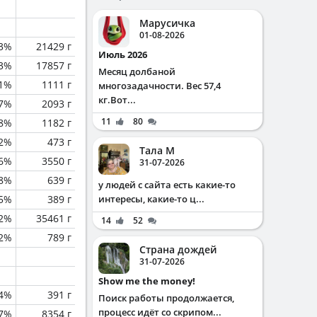
Марусичка
01-08-2026
.3%
21429 г
Июль 2026
.3%
17857 г
Месяц долбаной
.1%
1111 г
многозадачности. Вес 57,4
кг.Вот...
.7%
2093 г
11
80
.8%
1182 г
2%
473 г
Тала М
.6%
3550 г
31-07-2026
.8%
639 г
у людей с сайта есть какие-то
.5%
389 г
интересы, какие-то ц...
.2%
35461 г
14
52
.2%
789 г
Страна дождей
31-07-2026
Show me the money!
.4%
391 г
Поиск работы продолжается,
процесс идёт со скрипом...
.7%
8354 г