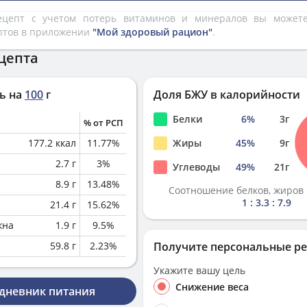
рецепт с учетом потерь витаминов и минералов вы може
птов в приложении
"Мой здоровый рацион"
.
цепта
ь на
100
г
Доля БЖУ в калорийности
Белки
6
%
3
г
% от РСП
177.2
ккал
11.77
%
Жиры
45
%
9
г
2.7
г
3
%
Углеводы
49
%
21
г
8.9
г
13.48
%
Соотношение белков, жиров 
1 : 3.3 : 7.9
21.4
г
15.62
%
кна
1.9
г
9.5
%
59.8
г
2.23
%
Получите персональные р
Укажите вашу цель
Снижение веса
 дневник питания