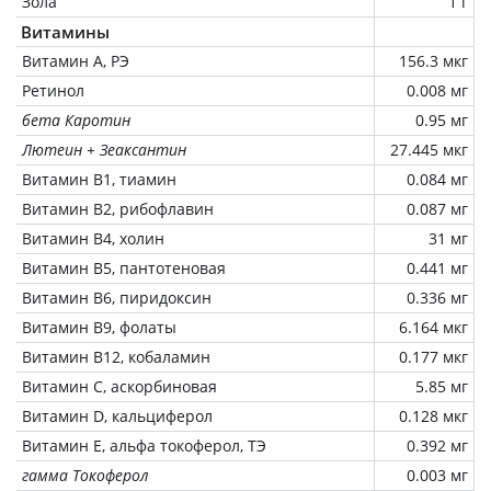
Зола
1 г
Витамины
Витамин А, РЭ
156.3 мкг
Ретинол
0.008 мг
бета Каротин
0.95 мг
Лютеин + Зеаксантин
27.445 мкг
Витамин В1, тиамин
0.084 мг
Витамин В2, рибофлавин
0.087 мг
Витамин В4, холин
31 мг
Витамин В5, пантотеновая
0.441 мг
Витамин В6, пиридоксин
0.336 мг
Витамин В9, фолаты
6.164 мкг
Витамин В12, кобаламин
0.177 мкг
Витамин C, аскорбиновая
5.85 мг
Витамин D, кальциферол
0.128 мкг
Витамин Е, альфа токоферол, ТЭ
0.392 мг
гамма Токоферол
0.003 мг