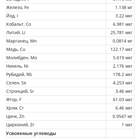
Железо, Fe
1.138 мг
Йод, I
3.22 мкг
Кобальт, Co
6.981 мкг
Литий, Li
25.781 мкг
Марганец, Mn
0.0814 мг
Медь, Cu
122.17 мкг
Молибден, Mo
5.619 мкг
Никель, Ni
2.176 мкг
Рубидий, Rb
178.2 мкг
Селен, Se
4.253 мкг
Стронций, Sr
3.46 мкг
Фтор, F
61.03 мкг
Хром, Cr
6.46 мкг
Цинк, Zn
0.9547 мг
Цирконий, Zr
1 мкг
Усвояемые углеводы