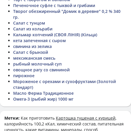
Печеночное суфле с тыквой и грибами
Творог обезжиренный "Домик в деревне" 0,2 % 340
гр.
Салат с тунцом
Салат из кольраби
Кальмар копчений (СВОЯ ЛІНІЯ) (Кільца)
кета запеченная с сыром
свинина из зелика
Салат с брынзой
мексиканская смесь
рыбный молочный суп
овощное рагу со свининой
пирожное
Мороженое с орехами и сухофруктами (Золотой
стандарт)
Масло Ферма Традиционное
Омега-3 (рыбий жир) 1000 мг
Метки:
Как приготовить
Картошка тушеная с курицей
,
калорийность 100,2 кКал, химический состав, питательная
ценность, какие витамины, минералы, способ