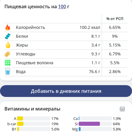
Пищевая ценность на
100
г
% от РСП
Калорийность
100.2
ккал
6.65
%
Белки
8.1
г
9
%
Жиры
3.4
г
5.15
%
Углеводы
9.3
г
6.79
%
Пищевые волокна
1.1
г
5.5
%
Вода
76.6
г
2.86
%
Добавить в дневник питания
Витамины и минералы
A
17%
Ca
1.9%
b-car
19%
Si
64%
В1
5.6%
Mg
5.8%