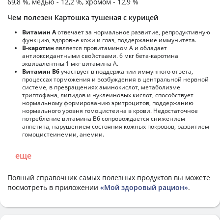
69,8 %, медью - 12,2 %, хромом - 12,9 %
Чем полезен Картошка тушеная с курицей
Витамин А
отвечает за нормальное развитие, репродуктивную
функцию, здоровье кожи и глаз, поддержание иммунитета.
В-каротин
является провитамином А и обладает
антиоксидантными свойствами. 6 мкг бета-каротина
эквивалентны 1 мкг витамина А.
Витамин В6
участвует в поддержании иммунного ответа,
процессах торможения и возбуждения в центральной нервной
системе, в превращениях аминокислот, метаболизме
триптофана, липидов и нуклеиновых кислот, способствует
нормальному формированию эритроцитов, поддержанию
нормального уровня гомоцистеина в крови. Недостаточное
потребление витамина В6 сопровождается снижением
аппетита, нарушением состояния кожных покровов, развитием
гомоцистеинемии, анемии.
еще
Полный справочник самых полезных продуктов вы можете
посмотреть в приложении
«Мой здоровый рацион»
.