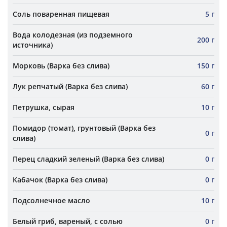
Соль поваренная пищевая
5 г
Вода колодезная (из подземного
200 г
источника)
Морковь (Варка без слива)
150 г
Лук репчатый (Варка без слива)
60 г
Петрушка, сырая
10 г
Помидор (томат), грунтовый (Варка без
0 г
слива)
Перец сладкий зеленый (Варка без слива)
0 г
Кабачок (Варка без слива)
0 г
Подсолнечное масло
10 г
Белый гриб, вареный, с солью
0 г