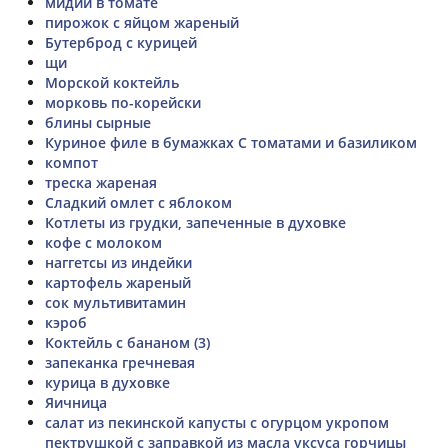
мидии в томате
пирожок с яйцом жареный
Бутерброд с курицей
щи
Морской коктейль
морковь по-корейски
блины сырные
Куриное филе в бумажках С томатами и базиликом
компот
треска жареная
Сладкий омлет с яблоком
Котлеты из грудки, запеченные в духовке
кофе с молоком
наггетсы из индейки
картофель жареный
сок мультивитамин
кэроб
Коктейль с бананом (3)
запеканка гречневая
курица в духовке
Яичница
салат из пекинской капусты с огурцом укропом
пектрушкой с заправкой из масла уксуса горчицы