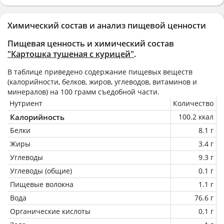
Химический состав и анализ пищевой ценности
Пищевая ценность и химический состав
"Картошка тушеная с курицей"
.
В таблице приведено содержание пищевых веществ
(калорийности, белков, жиров, углеводов, витаминов и
минералов) на
100 грамм
съедобной части.
Нутриент
Количество
Калорийность
100.2 ккал
Белки
8.1 г
Жиры
3.4 г
Углеводы
9.3 г
Углеводы (общие)
0.1 г
Пищевые волокна
1.1 г
Вода
76.6 г
Органические кислоты
0.1 г