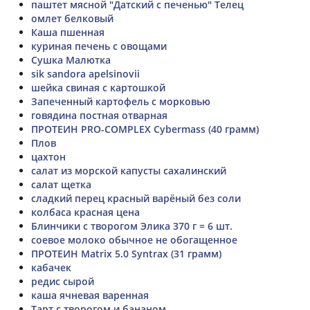
паштет мясной "Датский с печенью" Телец
омлет белковый
Каша пшенная
куриная печень с овощами
Сушка Малютка
sik sandora apelsinovii
шейка свиная с картошкой
Запеченный картофель с морковью
говядина постная отварная
ПРОТЕИН PRO-COMPLEX Cybermass (40 грамм)
Плов
цахтон
салат из морской капусты сахалинский
салат щетка
сладкий перец красный варёный без соли
колбаса красная цена
Блинчики с творогом Элика 370 г = 6 шт.
соевое молоко обычное не обогащенное
ПРОТЕИН Matrix 5.0 Syntrax (31 грамм)
кабачек
редис сырой
каша ячневая варенная
Тарт с творогом и бананом