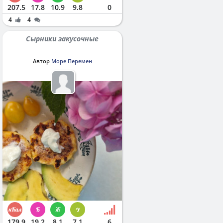
207.5
17.8
10.9
9.8
0
4
4
Сырники закусочные
Автор
Море Перемен
179.9
19.2
8.1
7.1
6