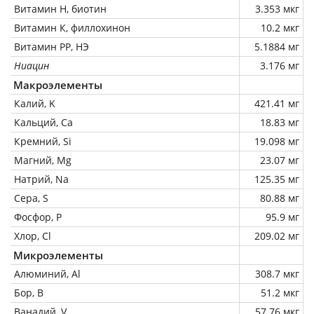
Витамин Н, биотин
3.353 мкг
Витамин К, филлохинон
10.2 мкг
Витамин РР, НЭ
5.1884 мг
Ниацин
3.176 мг
Макроэлементы
Калий, K
421.41 мг
Кальций, Ca
18.83 мг
Кремний, Si
19.098 мг
Магний, Mg
23.07 мг
Натрий, Na
125.35 мг
Сера, S
80.88 мг
Фосфор, P
95.9 мг
Хлор, Cl
209.02 мг
Микроэлементы
Алюминий, Al
308.7 мкг
Бор, B
51.2 мкг
Ванадий, V
57.76 мкг