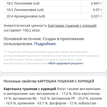
18:2 Линолевая (ud)
0.847 г
18:3 Линоленовая (ud)
0.07 г
20:4 Арахидоновая (ud)
0.031 г
Энергетическая ценность
Картошка тушеная с курицей
составляет 100,2 кКал.
Основной источник: Создан в приложении
пользователем.
Подробнее
.
** В данной таблице указаны средние нормы витаминов и
минералов для взрослого человека. Если вы хотите узнать нормы с
учетом вашего пола, возраста и других факторов, тогда
воспользуйтесь приложением
«Мой здоровый рацион»
.
Полезные свойства КАРТОШКА ТУШЕНАЯ С КУРИЦЕЙ
Картошка тушеная с курицей
богат такими витаминами
и минералами, как: витамином А - 17,4 %, бэта-каротином -
19 %, витамином B6 - 16,8 %, витамином PP - 25,9 %, калием
- 16,9 %, кремнием - 63,7 %, фосфором - 12 %, кобальтом -