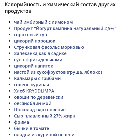
Калорийность и химический состав других
продуктов
чай имбирный с лимоном
Продукт "Йогурт кампина натуральный 2,9%"
гороховый суп
цикорий порошок
Стручковая фасольс морковью
Запеканка,как в садике
суп с фрикадельками
цикорий напиток
настой из сухофруктов (груша, яблоко)
Кальмары с грибами
голень куриная
Хлеб KRYDDLIMPA
овощи по деревенски
овсяноблин мой
Шоколад вдохновение
Сыр плавленный 27% жирн.
фрима
бычки в томате
оладьи из куриной печени