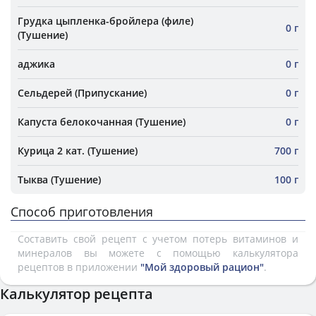
Грудка цыпленка-бройлера (филе)
0 г
(Тушение)
аджика
0 г
Сельдерей (Припускание)
0 г
Капуста белокочанная (Тушение)
0 г
Курица 2 кат. (Тушение)
700 г
Тыква (Тушение)
100 г
Способ приготовления
Составить свой рецепт с учетом потерь витаминов и
минералов вы можете с помощью калькулятора
рецептов в приложении
"Мой здоровый рацион"
.
Калькулятор рецепта