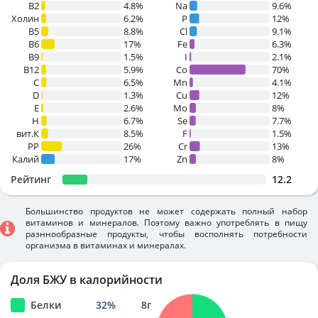
B2
4.8%
Na
9.6%
Холин
6.2%
P
12%
B5
8.8%
Cl
9.1%
B6
17%
Fe
6.3%
B9
1.5%
I
2.1%
B12
5.9%
Co
70%
C
6.5%
Mn
4.1%
D
1.3%
Cu
12%
E
2.6%
Mo
8%
H
6.7%
Se
7.7%
вит.К
8.5%
F
1.5%
PP
26%
Cr
13%
Калий
17%
Zn
8%
Рейтинг
12.2
Большинство продуктов не может содержать полный набор
витаминов и минералов. Поэтому важно употреблять в пищу
разннообразные продукты, чтобы восполнять потребности
организма в витаминах и минералах.
Доля БЖУ в калорийности
Белки
32
%
8
г