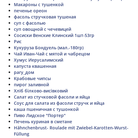
Макароны с тушенкой
печенье ореон
фасоль стручковая тушеная
суп с фасолью
суп овощной с чечевицей
Сосиски Венские Клинский 1шт-53гр
Рис
Кукуруза Бондуель (мал.-180гр)
Чай Иван-Чай с мятой и чабрецом
Хумус Иерусалимский
капуста квашенная
рагу_дом
Крабовые чипсы
пирог заливной
Хліб білково-висівковий
Салат из стучковой фасоли и яйца
Соус для салата из фасоли стручк и яйца
каша пшеничная с тушонкой
Пиво Лидское "Портер"
Печень куриная в сметане
Hähnchenbrust- Roulade mit Zwiebel-Karotten-Wurst-
Füllung