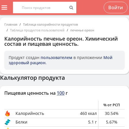
Войти
Главная
Таблица калорийности продуктов
Таблица продуктов пользователей
печенье ореон
Калорийность
печенье ореон
. Химический
состав и пищевая ценность.
Продукт создан
пользователем
в приложении
Мой
здоровый рацион
.
Калькулятор продукта
Пищевая ценность на
100
г
% от РСП
Калорийность
460
ккал
30.54
%
Белки
5.1
г
5.67
%