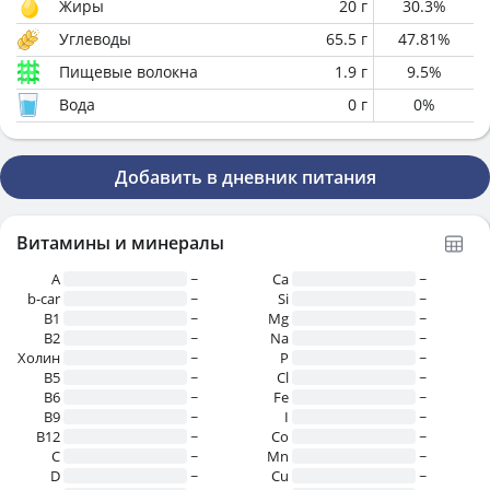
Жиры
20
г
30.3
%
Углеводы
65.5
г
47.81
%
Пищевые волокна
1.9
г
9.5
%
Вода
0
г
0
%
Добавить в дневник питания
Витамины и минералы
A
~
Ca
~
b-car
~
Si
~
В1
~
Mg
~
B2
~
Na
~
Холин
~
P
~
B5
~
Cl
~
B6
~
Fe
~
B9
~
I
~
B12
~
Co
~
C
~
Mn
~
D
~
Cu
~