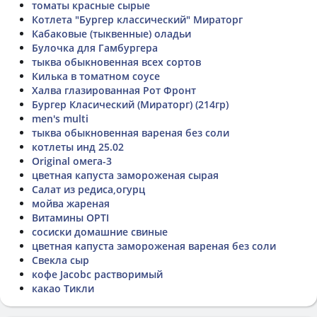
томаты красные сырые
Котлета "Бургер классический" Мираторг
Кабаковые (тыквенные) оладьи
Булочка для Гамбургера
тыква обыкновенная всех сортов
Килька в томатном соусе
Халва глазированная Рот Фронт
Бургер Класический (Мираторг) (214гр)
men's multi
тыква обыкновенная вареная без соли
котлеты инд 25.02
Original омега-3
цветная капуста замороженая сырая
Салат из редиса,огурц
мойва жареная
Витамины OPTI
сосиски домашние свиные
цветная капуста замороженая вареная без соли
Свекла сыр
кофе Jacobc растворимый
какао Тикли