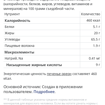
(калорийности, белков, жиров, углеводов, витаминов и
минералов) на
100 грамм
съедобной части.
Нутриент
Количество
Калорийность
460 ккал
Белки
5.1 г
Жиры
20 г
Углеводы
65.5 г
Пищевые волокна
1.9 г
Макроэлементы
Натрий, Na
0.41 мг
Насыщенные жирные кислоты
9 г
Энергетическая ценность
печенье ореон
составляет 460
кКал.
Основной источник: Создан в приложении
пользователем.
Подробнее
.
** В данной таблице указаны средние нормы витаминов и
минералов для взрослого человека. Если вы хотите узнать нормы с