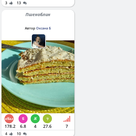
3
13
Пшеноблин
Автор
Оксана Б
178.2
6.8
4
27.6
7
4
10