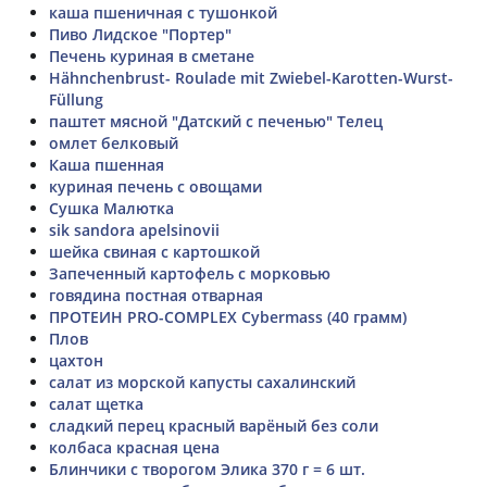
каша пшеничная с тушонкой
Пиво Лидское "Портер"
Печень куриная в сметане
Hähnchenbrust- Roulade mit Zwiebel-Karotten-Wurst-
Füllung
паштет мясной "Датский с печенью" Телец
омлет белковый
Каша пшенная
куриная печень с овощами
Сушка Малютка
sik sandora apelsinovii
шейка свиная с картошкой
Запеченный картофель с морковью
говядина постная отварная
ПРОТЕИН PRO-COMPLEX Cybermass (40 грамм)
Плов
цахтон
салат из морской капусты сахалинский
салат щетка
сладкий перец красный варёный без соли
колбаса красная цена
Блинчики с творогом Элика 370 г = 6 шт.