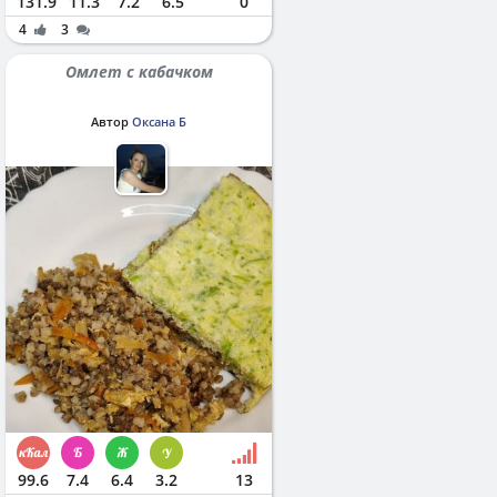
131.9
11.3
7.2
6.5
0
4
3
Омлет с кабачком
Автор
Оксана Б
99.6
7.4
6.4
3.2
13