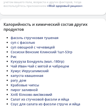
учетом вашего пола, возраста и других факторов, тогда
воспользуйтесь приложением
«Мой здоровый рацион»
.
Калорийность и химический состав других
продуктов
фасоль стручковая тушеная
суп с фасолью
суп овощной с чечевицей
Сосиски Венские Клинский 1шт-53гр
Рис
Кукуруза Бондуель (мал.-180гр)
Чай Иван-Чай с мятой и чабрецом
Хумус Иерусалимский
капуста квашенная
рагу_дом
Крабовые чипсы
пирог заливной
Хліб білково-висівковий
Салат из стучковой фасоли и яйца
Соус для салата из фасоли стручк и яйца