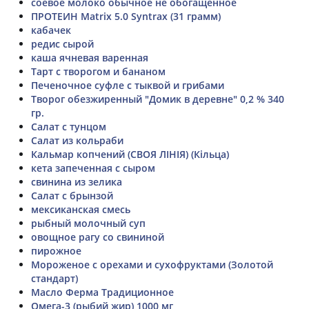
соевое молоко обычное не обогащенное
ПРОТЕИН Matrix 5.0 Syntrax (31 грамм)
кабачек
редис сырой
каша ячневая варенная
Тарт с творогом и бананом
Печеночное суфле с тыквой и грибами
Творог обезжиренный "Домик в деревне" 0,2 % 340
гр.
Салат с тунцом
Салат из кольраби
Кальмар копчений (СВОЯ ЛІНІЯ) (Кільца)
кета запеченная с сыром
свинина из зелика
Салат с брынзой
мексиканская смесь
рыбный молочный суп
овощное рагу со свининой
пирожное
Мороженое с орехами и сухофруктами (Золотой
стандарт)
Масло Ферма Традиционное
Омега-3 (рыбий жир) 1000 мг