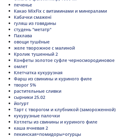
печенье
Какао MixFix с витаминами и минералами
Кабачки смажені
гуляш из говядины
студень "метатр"
Пахлава
овощи тушёные
желе творожное с малиной
Кролик тушенный 2
Конфеты золотое суфле черносмородиновое
омлет
Клетчатка кукурузная
Фарш из свинины и куриного филе
творог 5%
растительные сливки
сырники 25.02
йогурт
Тарт с творогом и клубникой (замороженной)
кукурузные палочки
Котлеты из свинины и куриного филе
каша ячневая 2
пекинская+помидоры+огурцы