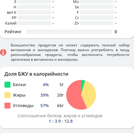
E
~
Mo
~
H
~
Se
~
вит.К
~
F
~
PP
~
Cr
~
Калий
~
Zn
~
Рейтинг
0
Большинство продуктов не может содержать полный набор
витаминов и минералов. Поэтому важно употреблять в пищу
разннообразные продукты, чтобы восполнять потребности
организма в витаминах и минералах.
Доля БЖУ в калорийности
Белки
4
%
5
г
Жиры
39
%
20
г
Углеводы
57
%
66
г
Соотношение белков, жиров и углеводов
1 : 3.9 : 12.8