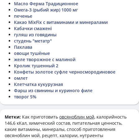
Масло Ферма Традиционное
Омега-3 (рыбий жир) 1000 мг
печенье
Какао MixFix с витаминами и минералами
Кабачки смажені
гуляш из говядины
студень "метатр"
Пахлава
овощи тушёные
желе творожное с малиной
Кролик тушенный 2
Конфеты золотое суфле черносмородиновое
омлет
Клетчатка кукурузная
Фарш из свинины и куриного филе
творог 5%
Метки:
Как приготовить
овсяноблин мой
, калорийность
146,6 кКал, химический состав, питательная ценность,
какие витамины, минералы, способ приготовления
овсяноблин мой, рецепт, калории, нутриенты