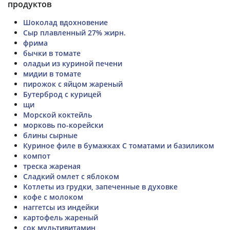
продуктов
Шоколад вдохновение
Сыр плавленный 27% жирн.
фрима
бычки в томате
оладьи из куриной печени
мидии в томате
пирожок с яйцом жареный
Бутерброд с курицей
щи
Морской коктейль
морковь по-корейски
блины сырные
Куриное филе в бумажках С томатами и базиликом
компот
треска жареная
Сладкий омлет с яблоком
Котлеты из грудки, запеченные в духовке
кофе с молоком
наггетсы из индейки
картофель жареный
сок мультивитамин