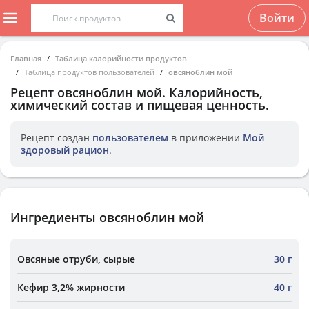
Войти
Главная
Таблица калорийности продуктов
Таблица продуктов пользователей
овсяноблин мой
Рецепт
овсяноблин мой
. Калорийность,
химический состав и пищевая ценность.
Рецепт создан
пользователем
в приложении
Мой
здоровый рацион
.
Ингредиенты овсяноблин мой
Овсяные отруби, сырые
30 г
Кефир 3,2% жирности
40 г