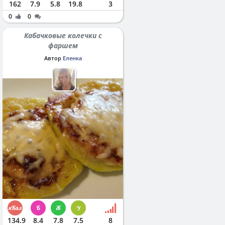
162
7.9
5.8
19.8
3
0
0
Кабачковые колечки с
фаршем
Автор
Еленка
134.9
8.4
7.8
7.5
8