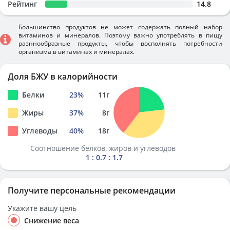
Рейтинг
14.8
Большинство продуктов не может содержать полный набор
витаминов и минералов. Поэтому важно употреблять в пищу
разннообразные продукты, чтобы восполнять потребности
организма в витаминах и минералах.
Доля БЖУ в калорийности
Белки
23
%
11
г
Жиры
37
%
8
г
Углеводы
40
%
18
г
Соотношение белков, жиров и углеводов
1 : 0.7 : 1.7
Получите персональные рекомендации
Укажите вашу цель
Снижение веса