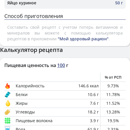
Яйцо куриное
50 г
Способ приготовления
Составить свой рецепт с учетом потерь витаминов и
минералов вы можете с помощью калькулятора
рецептов в приложении
"Мой здоровый рацион"
.
Калькулятор рецепта
Пищевая ценность на
100
г
% от РСП
Калорийность
146.6
ккал
9.73
%
Белки
10.6
г
11.78
%
Жиры
7.6
г
11.52
%
Углеводы
18.2
г
13.28
%
Пищевые волокна
3.9
г
19.5
%
Вода
61.9
г
2.31
%