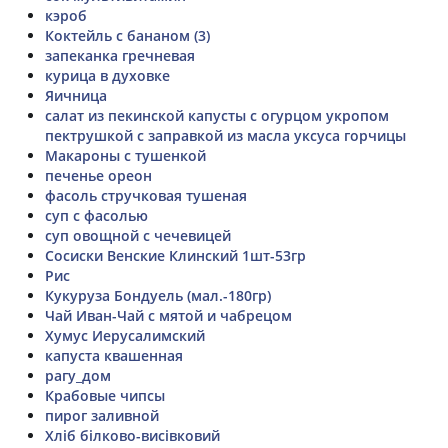
кэроб
Коктейль с бананом (3)
запеканка гречневая
курица в духовке
Яичница
салат из пекинской капусты с огурцом укропом
пектрушкой с заправкой из масла уксуса горчицы
Макароны с тушенкой
печенье ореон
фасоль стручковая тушеная
суп с фасолью
суп овощной с чечевицей
Сосиски Венские Клинский 1шт-53гр
Рис
Кукуруза Бондуель (мал.-180гр)
Чай Иван-Чай с мятой и чабрецом
Хумус Иерусалимский
капуста квашенная
рагу_дом
Крабовые чипсы
пирог заливной
Хліб білково-висівковий