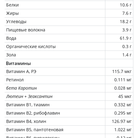
Белки
10.6 г
Жиры
7.6 г
Углеводы
18.2 г
Пищевые волокна
3.9 г
Вода
61.9 г
Органические кислоты
0.3 г
Зола
1.4 г
Витамины
Витамин А, РЭ
115.7 мкг
Ретинол
0.111 мг
бета Каротин
0.028 мг
Лютеин + Зеаксантин
45 мкг
Витамин В1, тиамин
0.332 мг
Витамин В2, рибофлавин
0.295 мг
Витамин В4, холин
126.97 мг
Витамин В5, пантотеновая
1.022 мг
Витамин В6, пиридоксин
0.12 мг