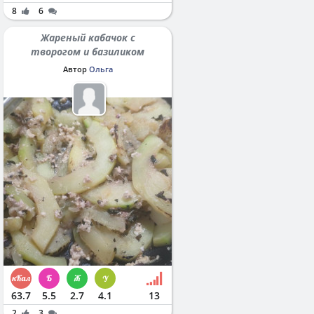
8
6
Жареный кабачок с
творогом и базиликом
Автор
Ольга
63.7
5.5
2.7
4.1
13
2
3