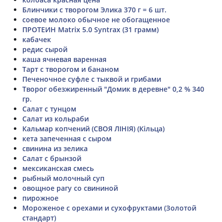
Блинчики с творогом Элика 370 г = 6 шт.
соевое молоко обычное не обогащенное
ПРОТЕИН Matrix 5.0 Syntrax (31 грамм)
кабачек
редис сырой
каша ячневая варенная
Тарт с творогом и бананом
Печеночное суфле с тыквой и грибами
Творог обезжиренный "Домик в деревне" 0,2 % 340
гр.
Салат с тунцом
Салат из кольраби
Кальмар копчений (СВОЯ ЛІНІЯ) (Кільца)
кета запеченная с сыром
свинина из зелика
Салат с брынзой
мексиканская смесь
рыбный молочный суп
овощное рагу со свининой
пирожное
Мороженое с орехами и сухофруктами (Золотой
стандарт)