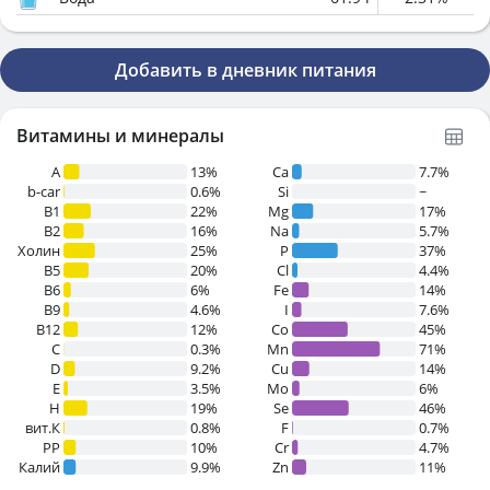
Добавить в дневник питания
Витамины и минералы
A
13%
Ca
7.7%
b-car
0.6%
Si
~
В1
22%
Mg
17%
B2
16%
Na
5.7%
Холин
25%
P
37%
B5
20%
Cl
4.4%
B6
6%
Fe
14%
B9
4.6%
I
7.6%
B12
12%
Co
45%
C
0.3%
Mn
71%
D
9.2%
Cu
14%
E
3.5%
Mo
6%
H
19%
Se
46%
вит.К
0.8%
F
0.7%
PP
10%
Cr
4.7%
Калий
9.9%
Zn
11%