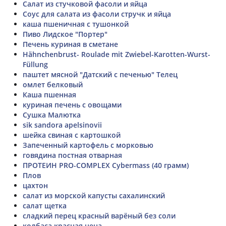
Салат из стучковой фасоли и яйца
Соус для салата из фасоли стручк и яйца
каша пшеничная с тушонкой
Пиво Лидское "Портер"
Печень куриная в сметане
Hähnchenbrust- Roulade mit Zwiebel-Karotten-Wurst-
Füllung
паштет мясной "Датский с печенью" Телец
омлет белковый
Каша пшенная
куриная печень с овощами
Сушка Малютка
sik sandora apelsinovii
шейка свиная с картошкой
Запеченный картофель с морковью
говядина постная отварная
ПРОТЕИН PRO-COMPLEX Cybermass (40 грамм)
Плов
цахтон
салат из морской капусты сахалинский
салат щетка
сладкий перец красный варёный без соли
колбаса красная цена