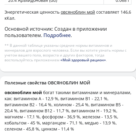
20:4 Арахидоновая (ud)
0.068 г
Энергетическая ценность
овсяноблин мой
составляет 146,6
кКал.
Основной источник: Создан в приложении
пользователем.
Подробнее
.
** В данной таблице указаны средние нормы витаминов и
минералов для взрослого человека. Если вы хотите узнать нормы с
учетом вашего пола, возраста и других факторов, тогда
воспользуйтесь приложением
«Мой здоровый рацион»
.
Полезные свойства ОВСЯНОБЛИН МОЙ
овсяноблин мой
богат такими витаминами и минералами,
как: витамином А - 12,9 %, витамином B1 - 22,1 %,
витамином B2 - 16,4 %, холином - 25,4 %, витамином B5 -
20,4 %, витамином B12 - 11,7 %, витамином H - 19,2 %,
магнием - 17,1 %, фосфором - 36,9 %, железом - 13,5 %,
кобальтом - 45 %, марганцем - 71,1 %, медью - 13,9 %,
селеном - 45,8 %, цинком - 11,4 %