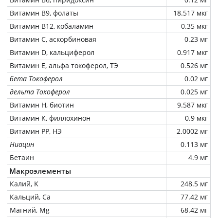
Витамин В9, фолаты
18.517 мкг
Витамин В12, кобаламин
0.35 мкг
Витамин C, аскорбиновая
0.23 мг
Витамин D, кальциферол
0.917 мкг
Витамин Е, альфа токоферол, ТЭ
0.526 мг
бета Токоферол
0.02 мг
дельта Токоферол
0.025 мг
Витамин Н, биотин
9.587 мкг
Витамин К, филлохинон
0.9 мкг
Витамин РР, НЭ
2.0002 мг
Ниацин
0.113 мг
Бетаин
4.9 мг
Макроэлементы
Калий, K
248.5 мг
Кальций, Ca
77.42 мг
Магний, Mg
68.42 мг