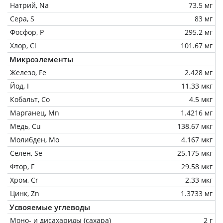
Натрий, Na
73.5 мг
Сера, S
83 мг
Фосфор, P
295.2 мг
Хлор, Cl
101.67 мг
Микроэлементы
Железо, Fe
2.428 мг
Йод, I
11.33 мкг
Кобальт, Co
4.5 мкг
Марганец, Mn
1.4216 мг
Медь, Cu
138.67 мкг
Молибден, Mo
4.167 мкг
Селен, Se
25.175 мкг
Фтор, F
29.58 мкг
Хром, Cr
2.33 мкг
Цинк, Zn
1.3733 мг
Усвояемые углеводы
Моно- и дисахариды (сахара)
2 г