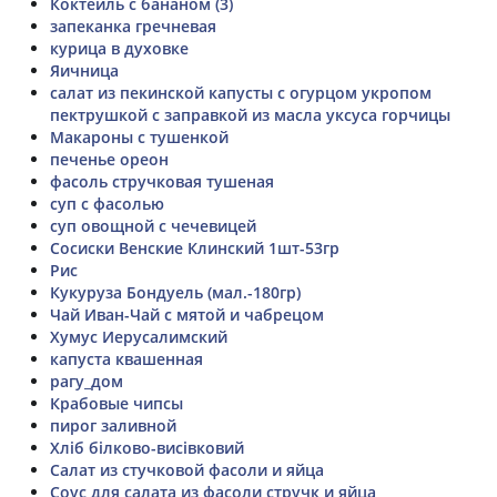
Коктейль с бананом (3)
запеканка гречневая
курица в духовке
Яичница
салат из пекинской капусты с огурцом укропом
пектрушкой с заправкой из масла уксуса горчицы
Макароны с тушенкой
печенье ореон
фасоль стручковая тушеная
суп с фасолью
суп овощной с чечевицей
Сосиски Венские Клинский 1шт-53гр
Рис
Кукуруза Бондуель (мал.-180гр)
Чай Иван-Чай с мятой и чабрецом
Хумус Иерусалимский
капуста квашенная
рагу_дом
Крабовые чипсы
пирог заливной
Хліб білково-висівковий
Салат из стучковой фасоли и яйца
Соус для салата из фасоли стручк и яйца