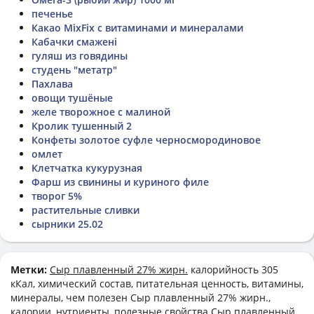
печенье
Какао MixFix с витаминами и минералами
Кабачки смажені
гуляш из говядины
студень "метатр"
Пахлава
овощи тушёные
желе творожное с малиной
Кролик тушенный 2
Конфеты золотое суфле черносмородиновое
омлет
Клетчатка кукурузная
Фарш из свинины и куриного филе
творог 5%
растительные сливки
сырники 25.02
Метки:
Сыр плавленный 27% жирн.
калорийность 305
кКал, химический состав, питательная ценность, витамины,
минералы, чем полезен Сыр плавленный 27% жирн.,
калории, нутриенты, полезные свойства Сыр плавленный