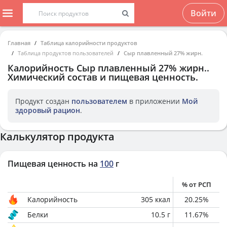
Войти
Главная
Таблица калорийности продуктов
Таблица продуктов пользователей
Сыр плавленный 27% жирн.
Калорийность
Сыр плавленный 27% жирн.
.
Химический состав и пищевая ценность.
Продукт создан
пользователем
в приложении
Мой
здоровый рацион
.
Калькулятор продукта
Пищевая ценность на
100
г
% от РСП
Калорийность
305
ккал
20.25
%
Белки
10.5
г
11.67
%