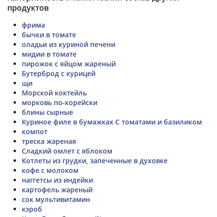
продуктов
фрима
бычки в томате
оладьи из куриной печени
мидии в томате
пирожок с яйцом жареный
Бутерброд с курицей
щи
Морской коктейль
морковь по-корейски
блины сырные
Куриное филе в бумажках С томатами и базиликом
компот
треска жареная
Сладкий омлет с яблоком
Котлеты из грудки, запеченные в духовке
кофе с молоком
наггетсы из индейки
картофель жареный
сок мультивитамин
кэроб