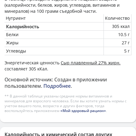
(калорийности, белков, жиров, углеводов, витаминов и
минералов) на
100 грамм
съедобной части.
Нутриент
Количество
Калорийность
305 ккал
Белки
10.5 г
Жиры
27 г
Углеводы
5 г
Энергетическая ценность
Сыр плавленный 27% жирн.
составляет 305 кКал.
Основной источник: Создан в приложении
пользователем.
Подробнее
.
** В данной таблице указаны средние нормы витаминов и
минералов для взрослого человека. Если вы хотите узнать нормы с
учетом вашего пола, возраста и других факторов, тогда
воспользуйтесь приложением
«Мой здоровый рацион»
.
Калорийность и химический состав других