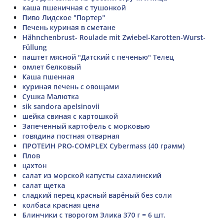
каша пшеничная с тушонкой
Пиво Лидское "Портер"
Печень куриная в сметане
Hähnchenbrust- Roulade mit Zwiebel-Karotten-Wurst-
Füllung
паштет мясной "Датский с печенью" Телец
омлет белковый
Каша пшенная
куриная печень с овощами
Сушка Малютка
sik sandora apelsinovii
шейка свиная с картошкой
Запеченный картофель с морковью
говядина постная отварная
ПРОТЕИН PRO-COMPLEX Cybermass (40 грамм)
Плов
цахтон
салат из морской капусты сахалинский
салат щетка
сладкий перец красный варёный без соли
колбаса красная цена
Блинчики с творогом Элика 370 г = 6 шт.