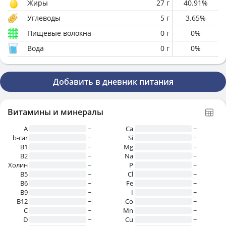
Жиры
27
г
40.91
%
Углеводы
5
г
3.65
%
Пищевые волокна
0
г
0
%
Вода
0
г
0
%
Добавить в дневник питания
Витамины и минералы
A
~
Ca
~
b-car
~
Si
~
В1
~
Mg
~
B2
~
Na
~
Холин
~
P
~
B5
~
Cl
~
B6
~
Fe
~
B9
~
I
~
B12
~
Co
~
C
~
Mn
~
D
~
Cu
~