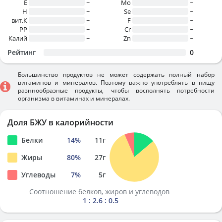
E
~
Mo
~
H
~
Se
~
вит.К
~
F
~
PP
~
Cr
~
Калий
~
Zn
~
Рейтинг
0
Большинство продуктов не может содержать полный набор
витаминов и минералов. Поэтому важно употреблять в пищу
разннообразные продукты, чтобы восполнять потребности
организма в витаминах и минералах.
Доля БЖУ в калорийности
Белки
14
%
11
г
Жиры
80
%
27
г
Углеводы
7
%
5
г
Соотношение белков, жиров и углеводов
1 : 2.6 : 0.5