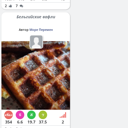
2
7
Бельгийские вафли
Автор
Море Перемен
354
6.6
19.7
37.5
2