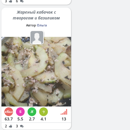
3
6
Жареный кабачок с
творогом и базиликом
Автор
Ольга
63.7
5.5
2.7
4.1
13
2
3