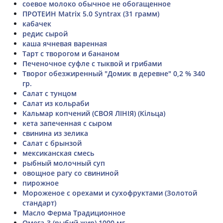
соевое молоко обычное не обогащенное
ПРОТЕИН Matrix 5.0 Syntrax (31 грамм)
кабачек
редис сырой
каша ячневая варенная
Тарт с творогом и бананом
Печеночное суфле с тыквой и грибами
Творог обезжиренный "Домик в деревне" 0,2 % 340
гр.
Салат с тунцом
Салат из кольраби
Кальмар копчений (СВОЯ ЛІНІЯ) (Кільца)
кета запеченная с сыром
свинина из зелика
Салат с брынзой
мексиканская смесь
рыбный молочный суп
овощное рагу со свининой
пирожное
Мороженое с орехами и сухофруктами (Золотой
стандарт)
Масло Ферма Традиционное
Омега-3 (рыбий жир) 1000 мг