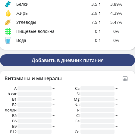
Белки
3.5
г
3.89
%
Жиры
2.9
г
4.39
%
Углеводы
7.5
г
5.47
%
Пищевые волокна
0
г
0
%
Вода
0
г
0
%
Добавить в дневник питания
Витамины и минералы
A
~
Ca
~
b-car
~
Si
~
В1
~
Mg
~
B2
~
Na
~
Холин
~
P
~
B5
~
Cl
~
B6
~
Fe
~
B9
~
I
~
B12
~
Co
~