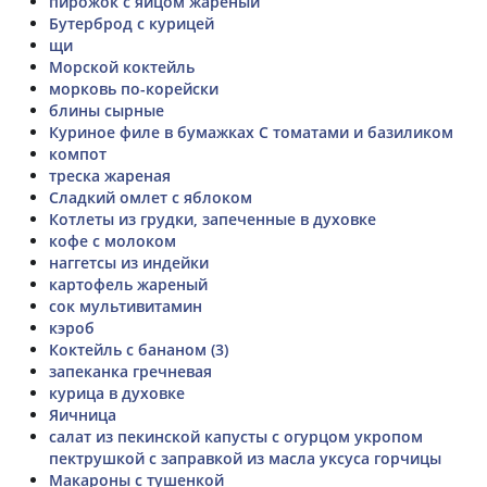
пирожок с яйцом жареный
Бутерброд с курицей
щи
Морской коктейль
морковь по-корейски
блины сырные
Куриное филе в бумажках С томатами и базиликом
компот
треска жареная
Сладкий омлет с яблоком
Котлеты из грудки, запеченные в духовке
кофе с молоком
наггетсы из индейки
картофель жареный
сок мультивитамин
кэроб
Коктейль с бананом (3)
запеканка гречневая
курица в духовке
Яичница
салат из пекинской капусты с огурцом укропом
пектрушкой с заправкой из масла уксуса горчицы
Макароны с тушенкой