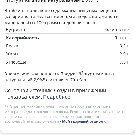
В таблице приведено содержание пищевых веществ
(калорийности, белков, жиров, углеводов, витаминов и
минералов) на
100 грамм
съедобной части.
Нутриент
Количество
Калорийность
70 ккал
Белки
3.5 г
Жиры
2.9 г
Углеводы
7.5 г
Энергетическая ценность
Продукт "Йогурт кампина
натуральный 2,9%"
составляет 70 кКал.
Основной источник: Создан в приложении
пользователем.
Подробнее
.
** В данной таблице указаны средние нормы витаминов и
минералов для взрослого человека. Если вы хотите узнать нормы с
учетом вашего пола, возраста и других факторов, тогда
воспользуйтесь приложением
«Мой здоровый рацион»
.