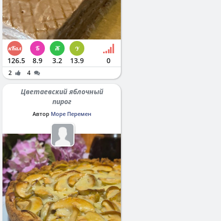
126.5
8.9
3.2
13.9
0
2
4
Цветаевский яблочный
пирог
Автор
Море Перемен