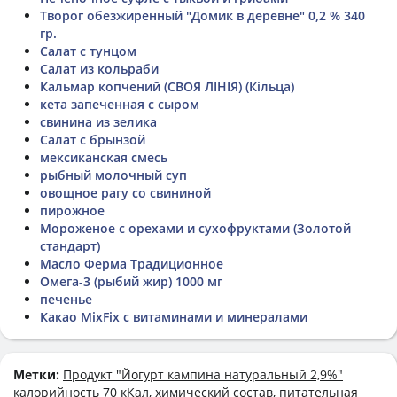
Творог обезжиренный "Домик в деревне" 0,2 % 340
гр.
Салат с тунцом
Салат из кольраби
Кальмар копчений (СВОЯ ЛІНІЯ) (Кільца)
кета запеченная с сыром
свинина из зелика
Салат с брынзой
мексиканская смесь
рыбный молочный суп
овощное рагу со свининой
пирожное
Мороженое с орехами и сухофруктами (Золотой
стандарт)
Масло Ферма Традиционное
Омега-3 (рыбий жир) 1000 мг
печенье
Какао MixFix с витаминами и минералами
Метки:
Продукт "Йогурт кампина натуральный 2,9%"
калорийность 70 кКал, химический состав, питательная