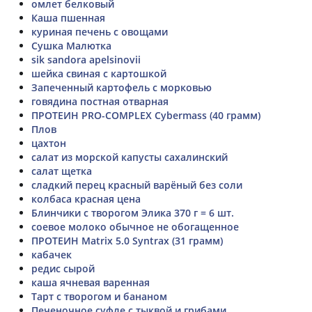
омлет белковый
Каша пшенная
куриная печень с овощами
Сушка Малютка
sik sandora apelsinovii
шейка свиная с картошкой
Запеченный картофель с морковью
говядина постная отварная
ПРОТЕИН PRO-COMPLEX Cybermass (40 грамм)
Плов
цахтон
салат из морской капусты сахалинский
салат щетка
сладкий перец красный варёный без соли
колбаса красная цена
Блинчики с творогом Элика 370 г = 6 шт.
соевое молоко обычное не обогащенное
ПРОТЕИН Matrix 5.0 Syntrax (31 грамм)
кабачек
редис сырой
каша ячневая варенная
Тарт с творогом и бананом
Печеночное суфле с тыквой и грибами