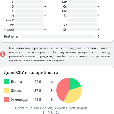
C
~
Mn
~
D
~
Cu
~
E
~
Mo
~
H
~
Se
~
вит.К
~
F
~
PP
~
Cr
~
Калий
~
Zn
~
Рейтинг
0
Большинство продуктов не может содержать полный набор
витаминов и минералов. Поэтому важно употреблять в пищу
разннообразные продукты, чтобы восполнять потребности
организма в витаминах и минералах.
Доля БЖУ в калорийности
Белки
20
%
4
г
Жиры
37
%
3
г
Углеводы
43
%
8
г
Соотношение белков, жиров и углеводов
1 : 0.8 : 2.1