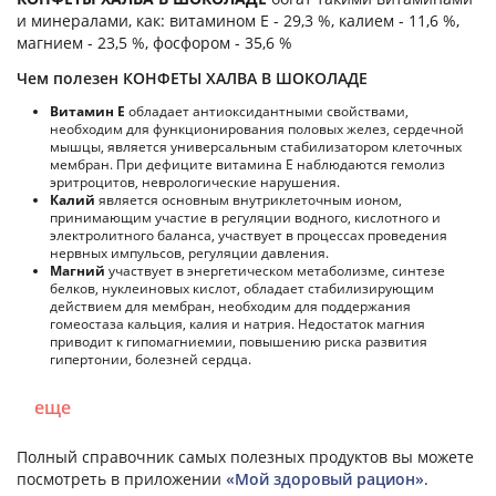
и минералами, как: витамином E - 29,3 %, калием - 11,6 %,
магнием - 23,5 %, фосфором - 35,6 %
Чем полезен КОНФЕТЫ ХАЛВА В ШОКОЛАДЕ
Витамин Е
обладает антиоксидантными свойствами,
необходим для функционирования половых желез, сердечной
мышцы, является универсальным стабилизатором клеточных
мембран. При дефиците витамина Е наблюдаются гемолиз
эритроцитов, неврологические нарушения.
Калий
является основным внутриклеточным ионом,
принимающим участие в регуляции водного, кислотного и
электролитного баланса, участвует в процессах проведения
нервных импульсов, регуляции давления.
Магний
участвует в энергетическом метаболизме, синтезе
белков, нуклеиновых кислот, обладает стабилизирующим
действием для мембран, необходим для поддержания
гомеостаза кальция, калия и натрия. Недостаток магния
приводит к гипомагниемии, повышению риска развития
гипертонии, болезней сердца.
еще
Полный справочник самых полезных продуктов вы можете
посмотреть в приложении
«Мой здоровый рацион»
.