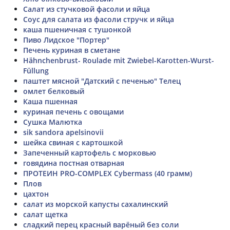
Салат из стучковой фасоли и яйца
Соус для салата из фасоли стручк и яйца
каша пшеничная с тушонкой
Пиво Лидское "Портер"
Печень куриная в сметане
Hähnchenbrust- Roulade mit Zwiebel-Karotten-Wurst-
Füllung
паштет мясной "Датский с печенью" Телец
омлет белковый
Каша пшенная
куриная печень с овощами
Сушка Малютка
sik sandora apelsinovii
шейка свиная с картошкой
Запеченный картофель с морковью
говядина постная отварная
ПРОТЕИН PRO-COMPLEX Cybermass (40 грамм)
Плов
цахтон
салат из морской капусты сахалинский
салат щетка
сладкий перец красный варёный без соли