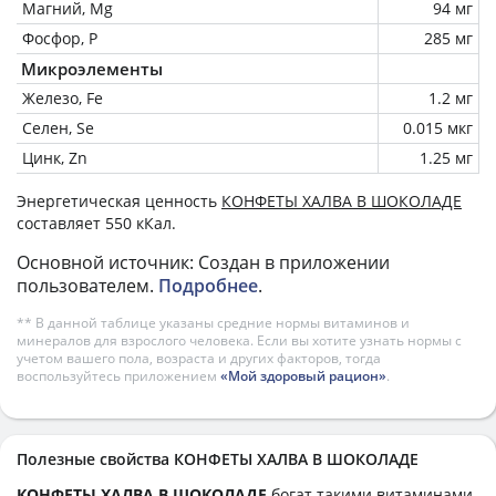
Магний, Mg
94 мг
Фосфор, P
285 мг
Микроэлементы
Железо, Fe
1.2 мг
Селен, Se
0.015 мкг
Цинк, Zn
1.25 мг
Энергетическая ценность
КОНФЕТЫ ХАЛВА В ШОКОЛАДЕ
составляет 550 кКал.
Основной источник: Создан в приложении
пользователем.
Подробнее
.
** В данной таблице указаны средние нормы витаминов и
минералов для взрослого человека. Если вы хотите узнать нормы с
учетом вашего пола, возраста и других факторов, тогда
воспользуйтесь приложением
«Мой здоровый рацион»
.
Полезные свойства КОНФЕТЫ ХАЛВА В ШОКОЛАДЕ
КОНФЕТЫ ХАЛВА В ШОКОЛАДЕ
богат такими витаминами