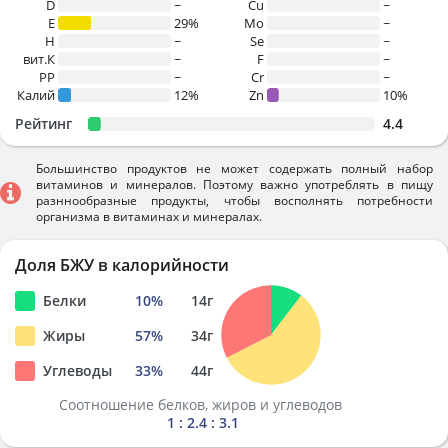
D
~
Cu
~
E
29%
Mo
~
H
~
Se
~
вит.К
~
F
~
PP
~
Cr
~
Калий
12%
Zn
10%
Рейтинг
4.4
Большинство продуктов не может содержать полный набор
витаминов и минералов. Поэтому важно употреблять в пищу
разннообразные продукты, чтобы восполнять потребности
организма в витаминах и минералах.
Доля БЖУ в калорийности
Белки
10
%
14
г
Жиры
57
%
34
г
Углеводы
33
%
44
г
Соотношение белков, жиров и углеводов
1 : 2.4 : 3.1