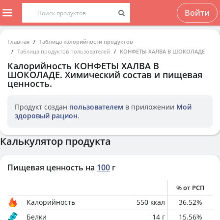
Войти
Главная
Таблица калорийности продуктов
Таблица продуктов пользователей
КОНФЕТЫ ХАЛВА В ШОКОЛАДЕ
Калорийность
КОНФЕТЫ ХАЛВА В
ШОКОЛАДЕ
. Химический состав и пищевая
ценность.
Продукт создан
пользователем
в приложении
Мой
здоровый рацион
.
Калькулятор продукта
Пищевая ценность на
100
г
% от РСП
Калорийность
550
ккал
36.52
%
Белки
14
г
15.56
%