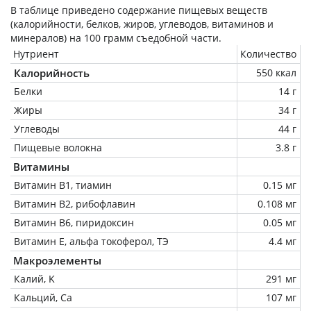
В таблице приведено содержание пищевых веществ
(калорийности, белков, жиров, углеводов, витаминов и
минералов) на
100 грамм
съедобной части.
Нутриент
Количество
Калорийность
550 ккал
Белки
14 г
Жиры
34 г
Углеводы
44 г
Пищевые волокна
3.8 г
Витамины
Витамин В1, тиамин
0.15 мг
Витамин В2, рибофлавин
0.108 мг
Витамин В6, пиридоксин
0.05 мг
Витамин Е, альфа токоферол, ТЭ
4.4 мг
Макроэлементы
Калий, K
291 мг
Кальций, Ca
107 мг