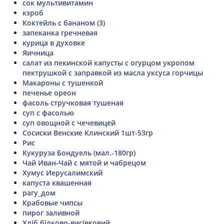
сок мультивитамин
кэроб
Коктейль с бананом (3)
запеканка гречневая
курица в духовке
Яичница
салат из пекинской капусты с огурцом укропом
пектрушкой с заправкой из масла уксуса горчицы
Макароны с тушенкой
печенье ореон
фасоль стручковая тушеная
суп с фасолью
суп овощной с чечевицей
Сосиски Венские Клинский 1шт-53гр
Рис
Кукуруза Бондуель (мал.-180гр)
Чай Иван-Чай с мятой и чабрецом
Хумус Иерусалимский
капуста квашенная
рагу_дом
Крабовые чипсы
пирог заливной
Хліб білково-висівковий