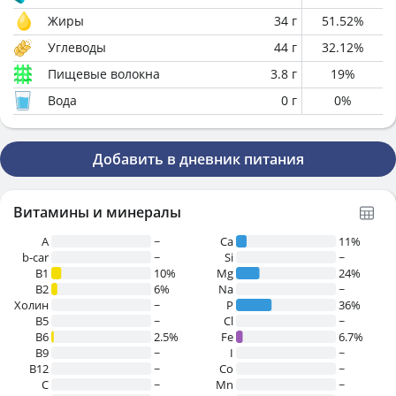
Жиры
34
г
51.52
%
Углеводы
44
г
32.12
%
Пищевые волокна
3.8
г
19
%
Вода
0
г
0
%
Добавить в дневник питания
Витамины и минералы
A
~
Ca
11%
b-car
~
Si
~
В1
10%
Mg
24%
B2
6%
Na
~
Холин
~
P
36%
B5
~
Cl
~
B6
2.5%
Fe
6.7%
B9
~
I
~
B12
~
Co
~
C
~
Mn
~