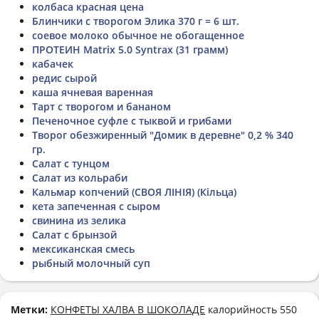
колбаса красная цена
Блинчики с творогом Элика 370 г = 6 шт.
соевое молоко обычное не обогащенное
ПРОТЕИН Matrix 5.0 Syntrax (31 грамм)
кабачек
редис сырой
каша ячневая варенная
Тарт с творогом и бананом
Печеночное суфле с тыквой и грибами
Творог обезжиренный "Домик в деревне" 0,2 % 340
гр.
Салат с тунцом
Салат из кольраби
Кальмар копчений (СВОЯ ЛІНІЯ) (Кільца)
кета запеченная с сыром
свинина из зелика
Салат с брынзой
мексиканская смесь
рыбный молочный суп
Метки:
КОНФЕТЫ ХАЛВА В ШОКОЛАДЕ
калорийность 550