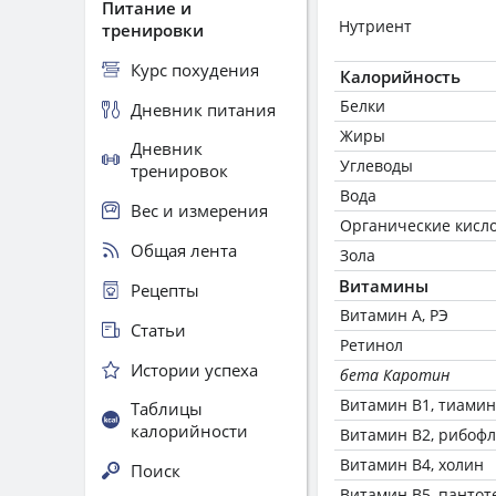
Питание и
Нутриент
тренировки
Курс похудения
Калорийность
Белки
Дневник питания
Жиры
Дневник
Углеводы
тренировок
Вода
Вес и измерения
Органические кисл
Общая лента
Зола
Витамины
Рецепты
Витамин А, РЭ
Статьи
Ретинол
Истории успеха
бета Каротин
Витамин В1, тиамин
Таблицы
калорийности
Витамин В2, рибоф
Витамин В4, холин
Поиск
Витамин В5, пантот