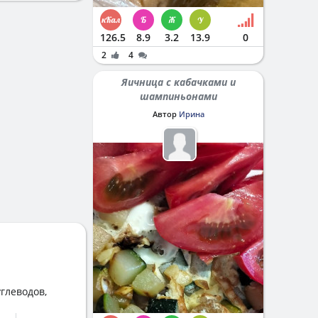
126.5
8.9
3.2
13.9
0
2
4
Яичница с кабачками и
шампиньонами
Автор
Ирина
глеводов,