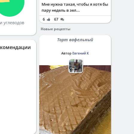
Мне нужна такая, чтобы я хотя бы
пару недель в зел...
6
67
и углеводов
Новые рецепты
Торт вафельный
екомендации
Автор
Евгений К