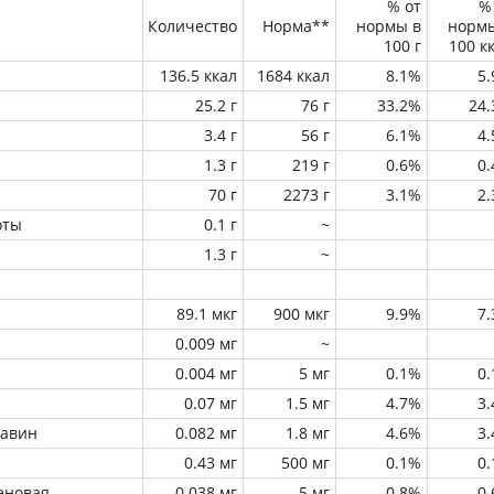
% от
%
Количество
Норма**
нормы в
норм
100 г
100 к
136.5 ккал
1684 ккал
8.1%
5
25.2 г
76 г
33.2%
24
3.4 г
56 г
6.1%
4
1.3 г
219 г
0.6%
0
70 г
2273 г
3.1%
2
оты
0.1 г
~
1.3 г
~
89.1 мкг
900 мкг
9.9%
7
0.009 мг
~
0.004 мг
5 мг
0.1%
0
0.07 мг
1.5 мг
4.7%
3
лавин
0.082 мг
1.8 мг
4.6%
3
0.43 мг
500 мг
0.1%
0
еновая
0.038 мг
5 мг
0.8%
0