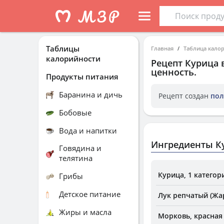
Таблицы
Главная
Таблица кало
калорийности
Рецепт
Курица 
ценность.
Продукты питания
Баранина и дичь
Рецепт создан
пол
Бобовые
Вода и напитки
Ингредиенты Ку
Говядина и
телятина
Курица, 1 категор
Грибы
Детское питание
Лук репчатый (Жа
Жиры и масла
Морковь, красная