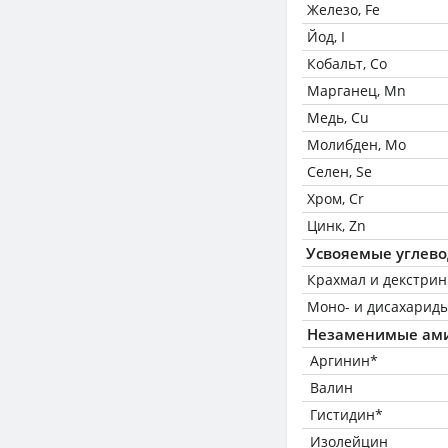
Железо, Fe
Йод, I
Кобальт, Co
Марганец, Mn
Медь, Cu
Молибден, Mo
Селен, Se
Хром, Cr
Цинк, Zn
Усвояемые углев
Крахмал и декстри
Моно- и дисахариды
Незаменимые ам
Аргинин*
Валин
Гистидин*
Изолейцин