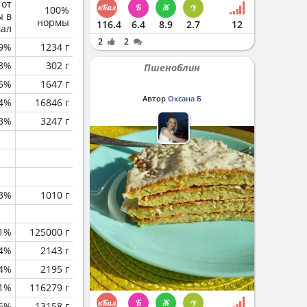
 от
100%
ы в
нормы
116.4
6.4
8.9
2.7
12
кал
2
2
.9%
1234 г
.3%
302 г
Пшеноблин
.5%
1647 г
Автор
Оксана Б
.4%
16846 г
.3%
3247 г
.3%
1010 г
.1%
125000 г
.4%
2143 г
.4%
2195 г
.1%
116279 г
.6%
13158 г