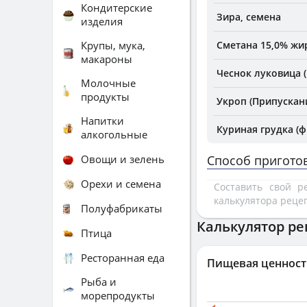
Кондитерские
Зира, семена
изделия
Крупы, мука,
Сметана 15,0% жи
макароны
Чеснок луковица 
Молочные
продукты
Укроп (Припускан
Напитки
Куриная грудка (ф
алкогольные
Овощи и зелень
Способ пригото
Орехи и семена
Составить свой 
калькулятора реце
Полуфабрикаты
Калькулятор ре
Птица
Ресторанная еда
Пищевая ценност
Рыба и
морепродукты