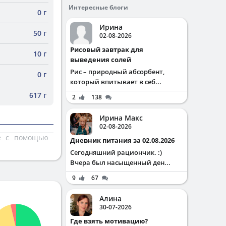
Интересные блоги
0 г
Ирина
50 г
02-08-2026
Рисовый завтрак для
10 г
выведения солей
Рис – природный абсорбент,
0 г
который впитывает в себ...
617 г
2
138
Ирина Макс
02-08-2026
те с помощью
Дневник питания за 02.08.2026
Сегодняшний рациончик. :)
Вчера был насыщенный ден...
9
67
Алина
30-07-2026
Где взять мотивацию?