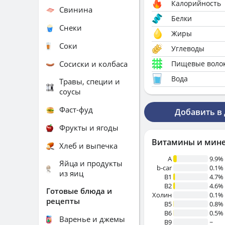
Калорийность
Свинина
Белки
Снеки
Жиры
Соки
Углеводы
Сосиски и колбаса
Пищевые воло
Вода
Травы, специи и
соусы
Фаст-фуд
Добавить в
Фрукты и ягоды
Витамины и мин
Хлеб и выпечка
A
9.9%
Яйца и продукты
b-car
0.1%
из яиц
В1
4.7%
B2
4.6%
Готовые блюда и
Холин
0.1%
рецепты
B5
0.8%
B6
0.5%
Варенье и джемы
B9
~