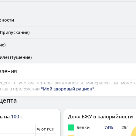
рности
(Припускание)
ие)
иле) (Тушение)
вления
рецепт с учетом потерь витаминов и минералов вы може
птов в приложении
"Мой здоровый рацион"
.
цепта
ь на
100
г
Доля БЖУ в калорийности
Белки
74
%
25
г
% от РСП