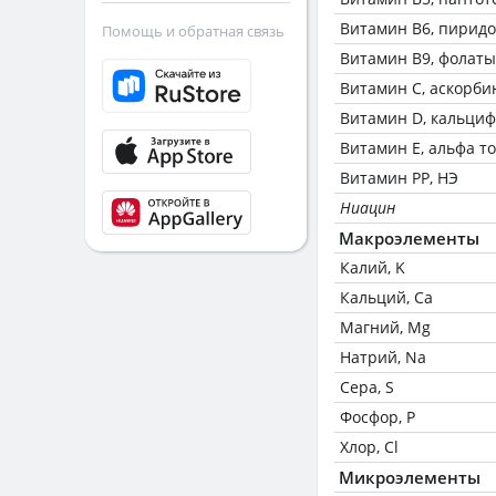
Витамин В6, пирид
Помощь и обратная связь
Витамин В9, фолаты
Витамин C, аскорби
Витамин D, кальци
Витамин Е, альфа т
Витамин РР, НЭ
Ниацин
Макроэлементы
Калий, K
Кальций, Ca
Магний, Mg
Натрий, Na
Сера, S
Фосфор, P
Хлор, Cl
Микроэлементы