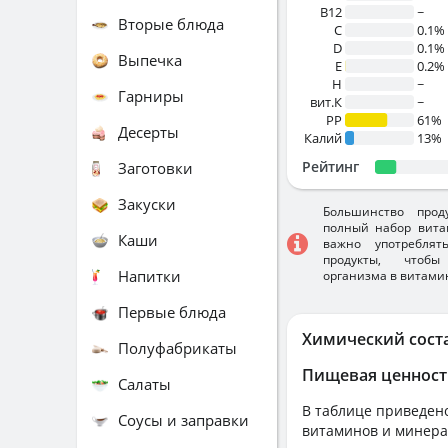
B12
~
Вторые блюда
C
0.1%
D
0.1%
Выпечка
E
0.2%
H
~
Гарниры
вит.К
~
PP
61%
Десерты
Калий
13%
Рейтинг
Заготовки
Закуски
Большинство прод
полный набор вита
Каши
важно употребля
продукты, чтобы
Напитки
организма в витами
Первые блюда
Химический сост
Полуфабрикаты
Пищевая ценност
Салаты
В таблице приведено
Соусы и заправки
витаминов и минера