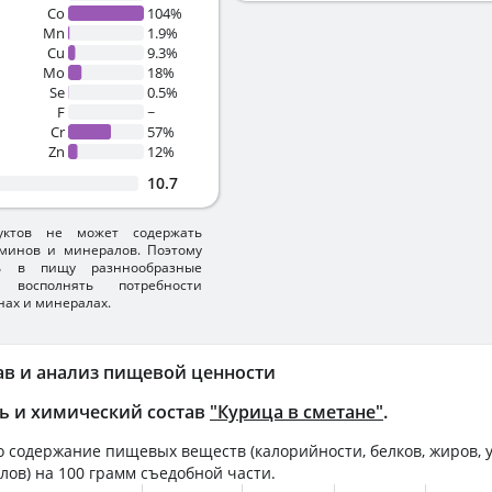
Co
104%
Mn
1.9%
Cu
9.3%
Mo
18%
Se
0.5%
F
~
Cr
57%
Zn
12%
10.7
уктов не может содержать
минов и минералов. Поэтому
ть в пищу разннообразные
 восполнять потребности
нах и минералах.
ав и анализ пищевой ценности
ь и химический состав
"Курица в сметане"
.
 содержание пищевых веществ (калорийности, белков, жиров, у
лов) на
100 грамм
съедобной части.