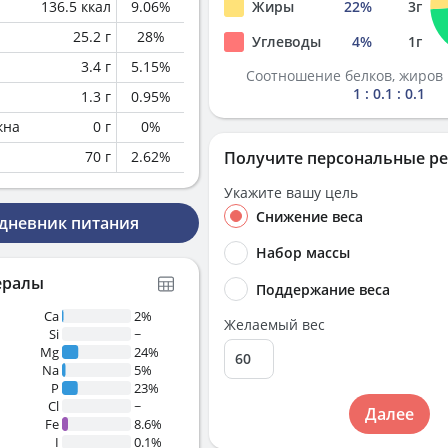
136.5
ккал
9.06
%
Жиры
22
%
3
г
25.2
г
28
%
Углеводы
4
%
1
г
3.4
г
5.15
%
Соотношение белков, жиров 
1 : 0.1 : 0.1
1.3
г
0.95
%
кна
0
г
0
%
70
г
2.62
%
Получите персональные р
Укажите вашу цель
Снижение веса
 дневник питания
Набор массы
ералы
Поддержание веса
Ca
2%
Желаемый вес
Si
~
Mg
24%
Na
5%
P
23%
Cl
~
Далее
Fe
8.6%
I
0.1%