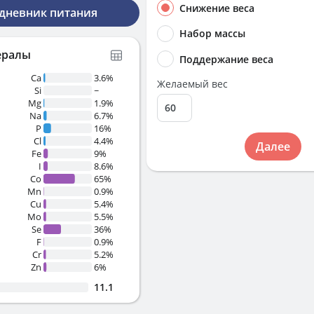
Снижение веса
 дневник питания
Набор массы
ералы
Поддержание веса
Ca
3.6%
Желаемый вес
Si
~
Mg
1.9%
Na
6.7%
P
16%
Cl
4.4%
Далее
Fe
9%
I
8.6%
Co
65%
Mn
0.9%
Cu
5.4%
Mo
5.5%
Se
36%
F
0.9%
Cr
5.2%
Zn
6%
11.1