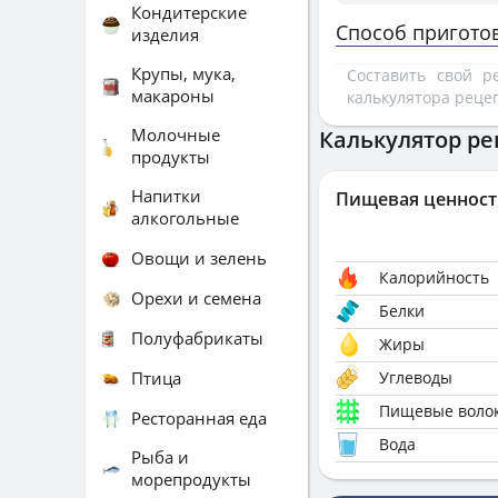
Кондитерские
Способ пригото
изделия
Крупы, мука,
Составить свой 
макароны
калькулятора реце
Молочные
Калькулятор ре
продукты
Напитки
Пищевая ценност
алкогольные
Овощи и зелень
Калорийность
Орехи и семена
Белки
Полуфабрикаты
Жиры
Птица
Углеводы
Пищевые воло
Ресторанная еда
Вода
Рыба и
морепродукты