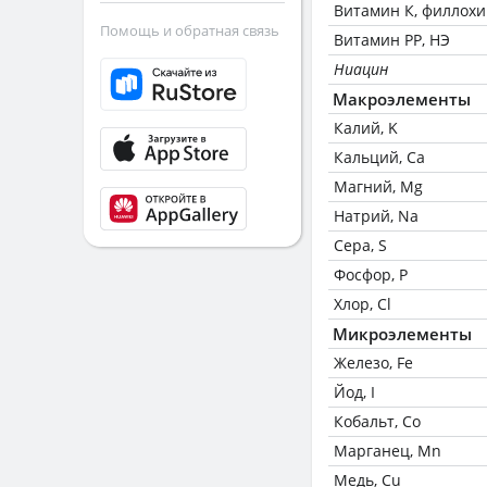
Витамин К, филлох
Помощь и обратная связь
Витамин РР, НЭ
Ниацин
Макроэлементы
Калий, K
Кальций, Ca
Магний, Mg
Натрий, Na
Сера, S
Фосфор, P
Хлор, Cl
Микроэлементы
Железо, Fe
Йод, I
Кобальт, Co
Марганец, Mn
Медь, Cu