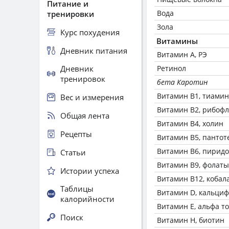
Питание и
Вода
тренировки
Зола
Курс похудения
Витамины
Дневник питания
Витамин А, РЭ
Дневник
Ретинол
тренировок
бета Каротин
Витамин В1, тиамин
Вес и измерения
Витамин В2, рибоф
Общая лента
Витамин В4, холин
Рецепты
Витамин В5, пантот
Витамин В6, пирид
Статьи
Витамин В9, фолаты
Истории успеха
Витамин В12, кобал
Таблицы
Витамин D, кальци
калорийности
Витамин Е, альфа т
Поиск
Витамин Н, биотин