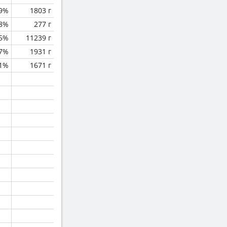
.9%
1803 г
.8%
277 г
.5%
11239 г
.7%
1931 г
.1%
1671 г