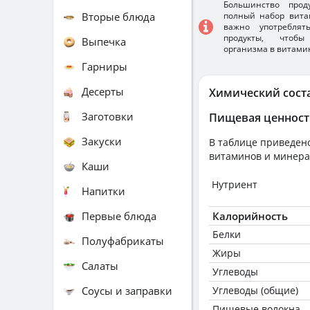
Большинство прод
Вторые блюда
полный набор вита
важно употребля
продукты, чтобы
Выпечка
организма в витами
Гарниры
Десерты
Химический сост
Заготовки
Пищевая ценност
Закуски
В таблице приведено
витаминов и минера
Каши
Нутриент
Напитки
Первые блюда
Калорийность
Белки
Полуфабрикаты
Жиры
Салаты
Углеводы
Соусы и заправки
Углеводы (общие)
Пищевые волокна