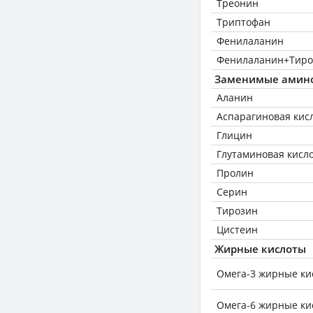
Треонин
Триптофан
Фенилаланин
Фенилаланин+Тиро
Заменимые амин
Аланин
Аспарагиновая кис
Глицин
Глутаминовая кисл
Пролин
Серин
Тирозин
Цистеин
Жирные кислоты
Омега-3 жирные ки
Омега-6 жирные ки