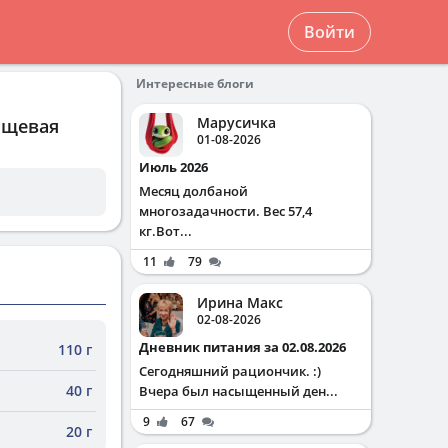
Войти
Интересные блоги
Марусичка
ищевая
01-08-2026
Июль 2026
Месяц долбаной
многозадачности. Вес 57,4
кг.Вот...
11
79
Ирина Макс
02-08-2026
Дневник питания за 02.08.2026
110 г
Сегодняшний рациончик. :)
40 г
Вчера был насыщенный ден...
9
67
20 г