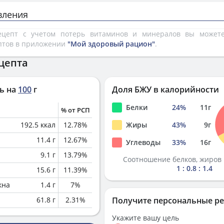
вления
рецепт с учетом потерь витаминов и минералов вы може
птов в приложении
"Мой здоровый рацион"
.
цепта
ь на
100
г
Доля БЖУ в калорийности
Белки
24
%
11
г
% от РСП
192.5
ккал
12.78
%
Жиры
43
%
9
г
11.4
г
12.67
%
Углеводы
33
%
16
г
9.1
г
13.79
%
Соотношение белков, жиров 
1 : 0.8 : 1.4
15.6
г
11.39
%
кна
1.4
г
7
%
61.8
г
2.31
%
Получите персональные р
Укажите вашу цель