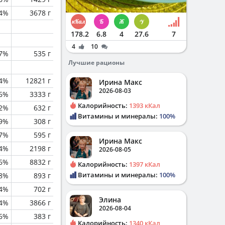
.4%
3678 г
178.2
6.8
4
27.6
7
4
10
.7%
535 г
Лучшие рационы
.4%
12821 г
Ирина Макс
2026-08-03
.6%
3333 г
Калорийность:
1393 кКал
.2%
632 г
Витамины и минералы:
100%
.9%
308 г
.7%
595 г
Ирина Макс
.4%
2198 г
2026-08-05
.6%
8832 г
Калорийность:
1397 кКал
Витамины и минералы:
100%
.8%
893 г
.4%
702 г
Элина
.4%
3866 г
2026-08-04
.6%
383 г
Калорийность:
1340 кКал