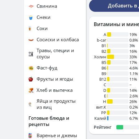
Добавить в
Свинина
Снеки
Витамины и мин
Соки
A
19%
Сосиски и колбаса
b-car
0.8%
В1
3%
Травы, специи и
B2
16%
соусы
Холин
33%
B5
17%
Фаст-фуд
B6
4.6%
B9
1.1%
Фрукты и ягоды
B12
11%
C
~
Хлеб и выпечка
D
14%
E
2.6%
Яйца и продукты
H
26%
из яиц
вит.К
0.2%
PP
12%
Готовые блюда и
Калий
6.7%
рецепты
Рейтинг
Варенье и джемы