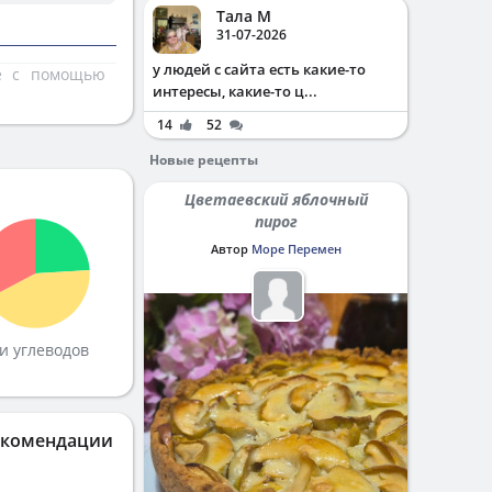
Тала М
31-07-2026
у людей с сайта есть какие-то
те с помощью
интересы, какие-то ц...
14
52
Новые рецепты
Цветаевский яблочный
пирог
Автор
Море Перемен
и углеводов
екомендации