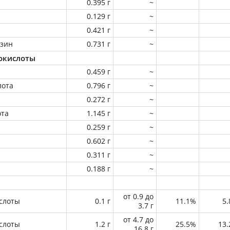
0.395 г
~
0.129 г
~
0.421 г
~
зин
0.731 г
~
окислоты
0.459 г
~
лота
0.796 г
~
0.272 г
~
ота
1.145 г
~
0.259 г
~
0.602 г
~
0.311 г
~
0.188 г
~
от 0.9 до
слоты
0.1 г
11.1%
5
3.7 г
от 4.7 до
слоты
1.2 г
25.5%
13
16.8 г