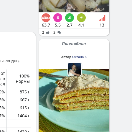
63.7
5.5
2.7
4.1
13
2
3
Пшеноблин
Автор
Оксана Б
глеводов,
 от
100%
ы в
нормы
кал
.9%
875 г
.8%
667 г
.5%
615 г
.7%
1404 г
.6%
1429 г