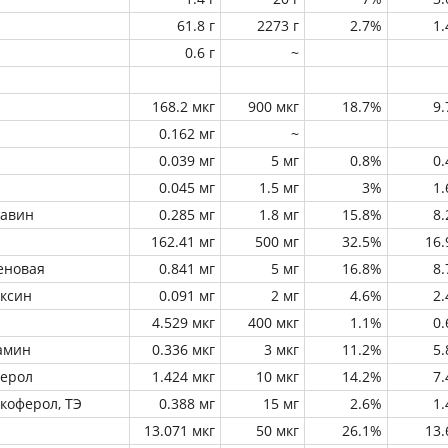
61.8 г
2273 г
2.7%
1
0.6 г
~
168.2 мкг
900 мкг
18.7%
9
0.162 мг
~
0.039 мг
5 мг
0.8%
0
0.045 мг
1.5 мг
3%
1
лавин
0.285 мг
1.8 мг
15.8%
8
162.41 мг
500 мг
32.5%
16
еновая
0.841 мг
5 мг
16.8%
8
оксин
0.091 мг
2 мг
4.6%
2
4.529 мкг
400 мкг
1.1%
0
амин
0.336 мкг
3 мкг
11.2%
5
ферол
1.424 мкг
10 мкг
14.2%
7
окоферол, ТЭ
0.388 мг
15 мг
2.6%
1
13.071 мкг
50 мкг
26.1%
13