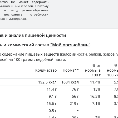
уктов не может содержать
минов и минералов. Поэтому
ть в пищу разннообразные
 восполнять потребности
нах и минералах.
ав и анализ пищевой ценности
ь и химический состав
"Мой овсяноблин"
.
 содержание пищевых веществ (калорийности, белков, жиров, у
лов) на
100 грамм
съедобной части.
% от
%
Количество
Норма**
нормы в
норм
100 г
100 к
192.5 ккал
1684 ккал
11.4%
5
11.4 г
76 г
15%
7
9.1 г
56 г
16.3%
8
15.6 г
219 г
7.1%
3
0.5 г
~
1.4 г
20 г
7%
3