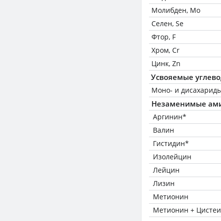
Молибден, Mo
Селен, Se
Фтор, F
Хром, Cr
Цинк, Zn
Усвояемые углев
Моно- и дисахариды
Незаменимые ам
Аргинин*
Валин
Гистидин*
Изолейцин
Лейцин
Лизин
Метионин
Метионин + Цисте