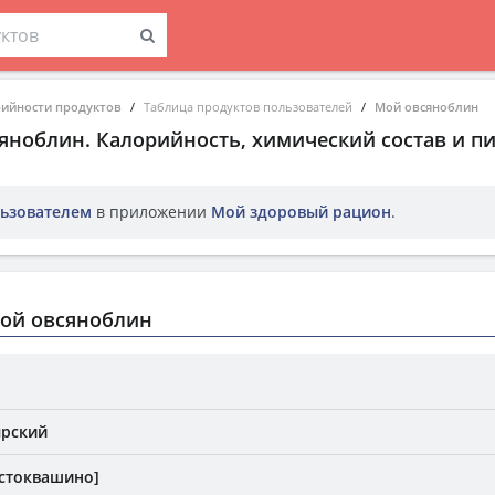
рийности продуктов
Таблица продуктов пользователей
Мой овсяноблин
яноблин
. Калорийность, химический состав и п
ьзователем
в приложении
Мой здоровый рацион
.
ой овсяноблин
ырский
стоквашино]