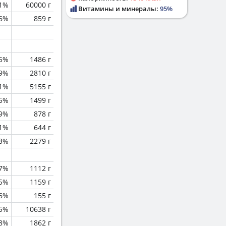
.1%
60000 г
Витамины и минералы:
95%
6%
859 г
.5%
1486 г
.9%
2810 г
1%
5155 г
.5%
1499 г
.9%
878 г
.1%
644 г
.3%
2279 г
.7%
1112 г
.5%
1159 г
.6%
155 г
.5%
10638 г
.8%
1862 г