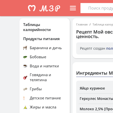
Таблицы
Главная
Таблица кало
калорийности
Рецепт
Мой овс
ценность.
Продукты питания
Баранина и дичь
Рецепт создан
пол
Бобовые
Вода и напитки
Ингредиенты М
Говядина и
телятина
Яйцо куриное
Грибы
Детское питание
Геркулес Монаст
Жиры и масла
Молоко 2,5% [Про