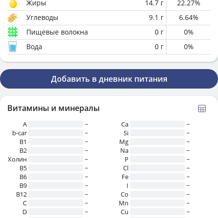
Жиры
14.7
г
22.27
%
Углеводы
9.1
г
6.64
%
Пищевые волокна
0
г
0
%
Вода
0
г
0
%
Добавить в дневник питания
Витамины и минералы
A
~
Ca
~
b-car
~
Si
~
В1
~
Mg
~
B2
~
Na
~
Холин
~
P
~
B5
~
Cl
~
B6
~
Fe
~
B9
~
I
~
B12
~
Co
~
C
~
Mn
~
D
~
Cu
~