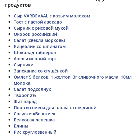
продуктов
Сыр VARDEVAAL с козьим молоком
Тост с пастой авокадо
Сырник с рисовой мукой
Окорок российский
Салат (свекла морковь)
Яйцеблин со шпинатом
Шоколад таблерон
Апельсиновый торт
Сырники
Запеканка со сгущёнкой
Омлет 5 белков, 1 желток, 3г сливочного масла, 10мл
молока.
Салат подсолнух
Творог 2%
Фит парад
Плов из смеси для плова с говядиной
Сосиски «Венские»
Белковая лепешка
Блины
Рис круглозвенный