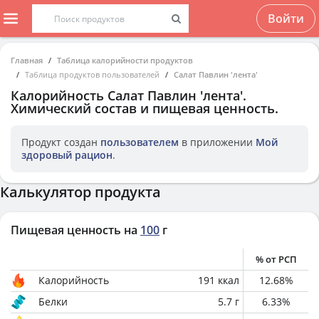
Войти
Главная
Таблица калорийности продуктов
Таблица продуктов пользователей
Салат Павлин 'лента'
Калорийность
Салат Павлин 'лента'
.
Химический состав и пищевая ценность.
Продукт создан
пользователем
в приложении
Мой
здоровый рацион
.
Калькулятор продукта
Пищевая ценность на
100
г
% от РСП
Калорийность
191
ккал
12.68
%
Белки
5.7
г
6.33
%