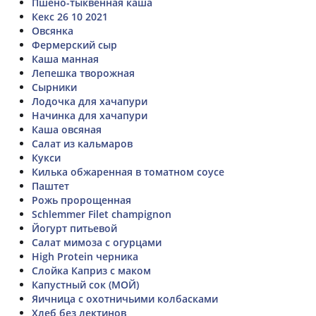
Пшено-тыквенная каша
Кекс 26 10 2021
Овсянка
Фермерский сыр
Каша манная
Лепешка творожная
Сырники
Лодочка для хачапури
Начинка для хачапури
Каша овсяная
Салат из кальмаров
Кукси
Килька обжаренная в томатном соусе
Паштет
Рожь пророщенная
Schlemmer Filet champignon
Йогурт питьевой
Салат мимоза с огурцами
High Protein черника
Слойка Каприз с маком
Капустный сок (МОЙ)
Яичница с охотничьими колбасками
Хлеб без лектинов