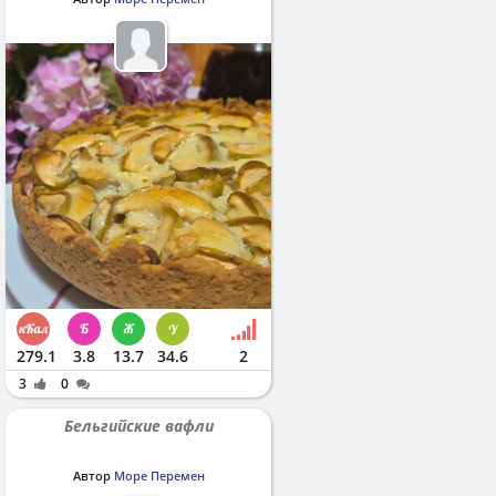
279.1
3.8
13.7
34.6
2
3
0
Бельгийские вафли
Автор
Море Перемен