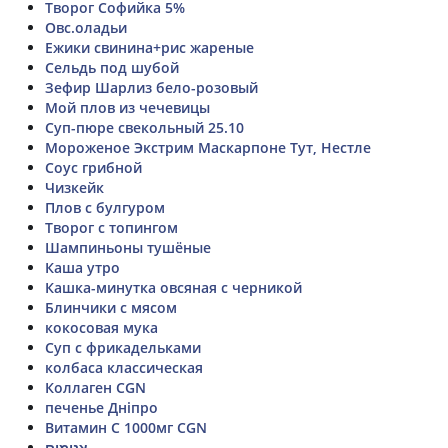
Творог Софийка 5%
Овс.оладьи
Ежики свинина+рис жареные
Сельдь под шубой
Зефир Шарлиз бело-розовый
Мой плов из чечевицы
Суп-пюре свекольный 25.10
Мороженое Экстрим Маскарпоне Тут, Нестле
Соус грибной
Чизкейк
Плов с булгуром
Творог с топингом
Шампиньоны тушёные
Каша утро
Кашка-минутка овсяная с черникой
Блинчики с мясом
кокосовая мука
Суп с фрикадельками
колбаса классическая
Коллаген CGN
печенье Дніпро
Витамин С 1000мг CGN
צנימים