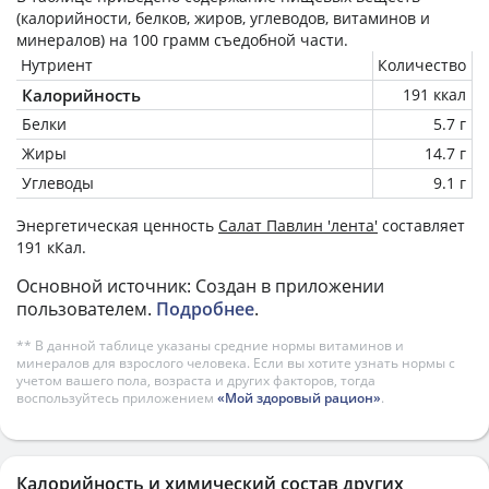
(калорийности, белков, жиров, углеводов, витаминов и
минералов) на
100 грамм
съедобной части.
Нутриент
Количество
Калорийность
191 ккал
Белки
5.7 г
Жиры
14.7 г
Углеводы
9.1 г
Энергетическая ценность
Салат Павлин 'лента'
составляет
191 кКал.
Основной источник: Создан в приложении
пользователем.
Подробнее
.
** В данной таблице указаны средние нормы витаминов и
минералов для взрослого человека. Если вы хотите узнать нормы с
учетом вашего пола, возраста и других факторов, тогда
воспользуйтесь приложением
«Мой здоровый рацион»
.
Калорийность и химический состав других