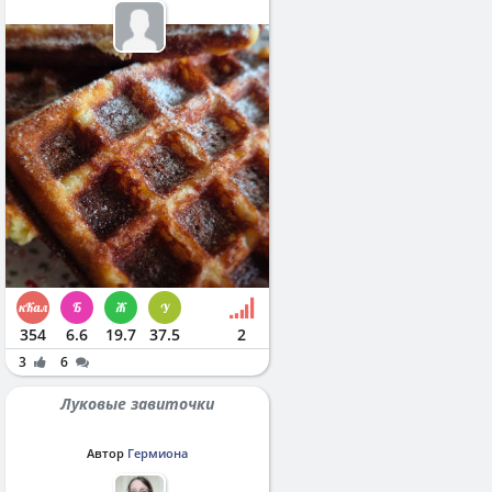
354
6.6
19.7
37.5
2
3
6
Луковые завиточки
Автор
Гермиона