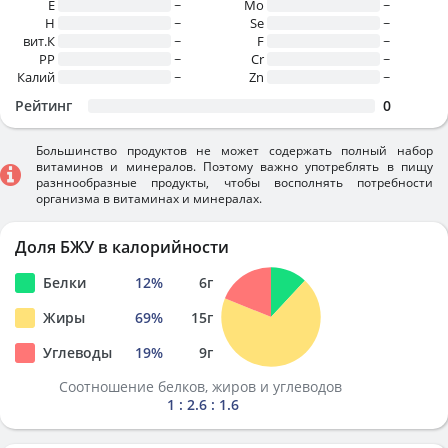
E
~
Mo
~
H
~
Se
~
вит.К
~
F
~
PP
~
Cr
~
Калий
~
Zn
~
Рейтинг
0
Большинство продуктов не может содержать полный набор
витаминов и минералов. Поэтому важно употреблять в пищу
разннообразные продукты, чтобы восполнять потребности
организма в витаминах и минералах.
Доля БЖУ в калорийности
Белки
12
%
6
г
Жиры
69
%
15
г
Углеводы
19
%
9
г
Соотношение белков, жиров и углеводов
1 : 2.6 : 1.6