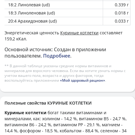
18:2 Линолевая (ud)
0.339 г
18:3 Линоленовая (ud)
0.018 г
20:4 Арахидоновая (ud)
0.033 г
Энергетическая ценность
Куриные котлетки
составляет
159,2 кКал.
Основной источник: Создан в приложении
пользователем.
Подробнее
.
** В данной таблице указаны средние нормы витаминов и
минералов для взрослого человека. Если вы хотите узнать нормы с
учетом вашего пола, возраста и других факторов, тогда
воспользуйтесь приложением
«Мой здоровый рацион»
.
Полезные свойства КУРИНЫЕ КОТЛЕТКИ
Куриные котлетки
богат такими витаминами и
минералами, как: холином - 14,2 %, витамином B5 - 24,7 %,
витамином B6 - 24,2 %, витамином PP - 29,1 %, магнием -
14,4 %, фосфором - 18,5 %, кобальтом - 88,4 %, селеном - 34