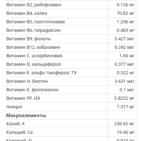
Витамин В2, рибофлавин
0.126 мг
Витамин В4, холин
70.82 мг
Витамин В5, пантотеновая
1.236 мг
Витамин В6, пиридоксин
0.483 мг
Витамин В9, фолаты
5.427 мкг
Витамин В12, кобаламин
0.242 мкг
Витамин C, аскорбиновая
1.66 мг
Витамин D, кальциферол
0.377 мкг
Витамин Е, альфа токоферол, ТЭ
0.322 мг
Витамин Н, биотин
3.631 мкг
Витамин К, филлохинон
0.1 мкг
Витамин РР, НЭ
5.8232 мг
Ниацин
7.317 мг
Макроэлементы
Калий, K
236.65 мг
Кальций, Ca
19.46 мг
Кремний, Si
0.923 мг