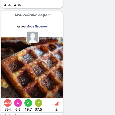
4
4
Бельгийские вафли
Автор
Море Перемен
354
6.6
19.7
37.5
2