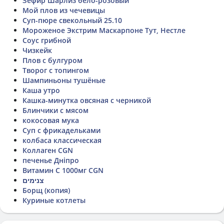
Зефир Шарлиз бело-розовый
Мой плов из чечевицы
Суп-пюре свекольный 25.10
Мороженое Экстрим Маскарпоне Тут, Нестле
Соус грибной
Чизкейк
Плов с булгуром
Творог с топингом
Шампиньоны тушёные
Каша утро
Кашка-минутка овсяная с черникой
Блинчики с мясом
кокосовая мука
Суп с фрикадельками
колбаса классическая
Коллаген CGN
печенье Дніпро
Витамин С 1000мг CGN
צנימים
Борщ (копия)
Куриные котлеты