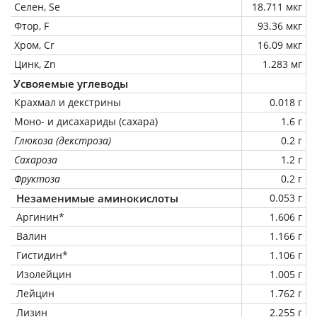
Селен, Se
18.711 мкг
Фтор, F
93.36 мкг
Хром, Cr
16.09 мкг
Цинк, Zn
1.283 мг
Усвояемые углеводы
Крахмал и декстрины
0.018 г
Моно- и дисахариды (сахара)
1.6 г
Глюкоза (декстроза)
0.2 г
Сахароза
1.2 г
Фруктоза
0.2 г
Незаменимые аминокислоты
0.053 г
Аргинин*
1.606 г
Валин
1.166 г
Гистидин*
1.106 г
Изолейцин
1.005 г
Лейцин
1.762 г
Лизин
2.255 г