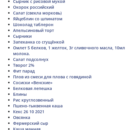
Сырник с рисовой мукой
Окорок российский
Салат (свекла морковь)
Яйцеблин со шпинатом
Шоколад таблерон
Апельсиновый торт
Сырники
Запеканка со сгущёнкой
Омлет 5 белков, 1 желток, 3г сливочного масла, 10мл
молока.
Салат подсолнух
Творог 2%
Фит парад
Плов из смеси для плова с говядиной
Сосиски «Венские»
Белковая лепешка
Блины
Рис круглозвенный
Пшено-тыквенная каша
Кекс 26 10 2021
Овсянка
Фермерский сыр
Каша манная