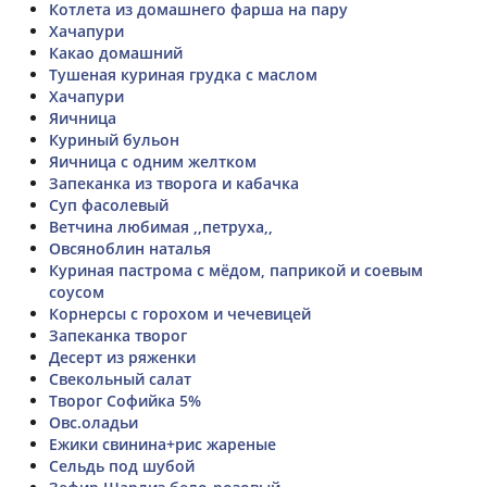
Котлета из домашнего фарша на пару
Хачапури
Какао домашний
Тушеная куриная грудка с маслом
Хачапури
Яичница
Куриный бульон
Яичница с одним желтком
Запеканка из творога и кабачка
Суп фасолевый
Ветчина любимая ,,петруха,,
Овсяноблин наталья
Куриная пастрома с мёдом, паприкой и соевым
соусом
Корнерсы с горохом и чечевицей
Запеканка творог
Десерт из ряженки
Свекольный салат
Творог Софийка 5%
Овс.оладьи
Ежики свинина+рис жареные
Сельдь под шубой