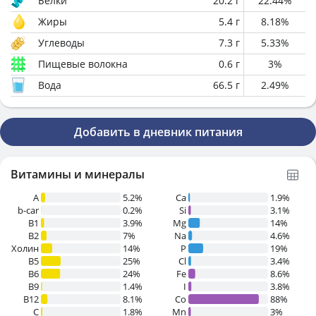
Белки
20.2
г
22.44
%
Жиры
5.4
г
8.18
%
Углеводы
7.3
г
5.33
%
Пищевые волокна
0.6
г
3
%
Вода
66.5
г
2.49
%
Добавить в дневник питания
Витамины и минералы
A
5.2%
Ca
1.9%
b-car
0.2%
Si
3.1%
В1
3.9%
Mg
14%
B2
7%
Na
4.6%
Холин
14%
P
19%
B5
25%
Cl
3.4%
B6
24%
Fe
8.6%
B9
1.4%
I
3.8%
B12
8.1%
Co
88%
C
1.8%
Mn
3%