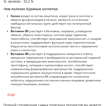
%, хромом - 32,2 %
Чем полезен Куриные котлетки
Холин
входит в состав лецитина, играет роль в синтезе и
обмене фосфолипидов в печени, является источником
свободных метильных групп, действует как липотропный
фактор.
Витамин В5
участвует в белковом, жировом, углеводном
обмене, обмене холестерина, синтезе ряда гормонов,
гемоглобина, способствует всасыванию аминокислот и сахаров
в кишечнике, поддерживает функцию коры надпочечников.
Недостаток пантотеновой кислоты может вести к поражению
кожи и слизистых.
Витамин В6
участвует в поддержании иммунного ответа,
процессах торможения и возбуждения в центральной нервной
системе, в превращениях аминокислот, метаболизме
триптофана, липидов и нуклеиновых кислот, способствует
нормальному формированию эритроцитов, поддержанию
нормального уровня гомоцистеина в крови. Недостаточное
потребление витамина В6 сопровождается снижением
аппетита, нарушением состояния кожных покровов, развитием
гомоцистеинемии, анемии.
еще
Полный справочник самых полезных продуктов вы можете