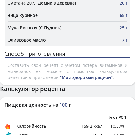
Сметана 20% [Домик в деревне]
20 г
Яйцо куриное
65 г
Мука Рисовая [С.Пудовъ]
25 г
Оливковое масло
7 г
Способ приготовления
Составить свой рецепт с учетом потерь витаминов и
минералов вы можете с помощью калькулятора
рецептов в приложении
"Мой здоровый рацион"
.
Калькулятор рецепта
Пищевая ценность на
100
г
% от РСП
Калорийность
159.2
ккал
10.57
%