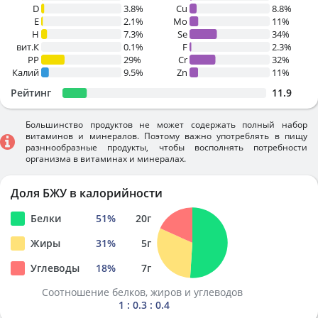
D
3.8%
Cu
8.8%
E
2.1%
Mo
11%
H
7.3%
Se
34%
вит.К
0.1%
F
2.3%
PP
29%
Cr
32%
Калий
9.5%
Zn
11%
Рейтинг
11.9
Большинство продуктов не может содержать полный набор
витаминов и минералов. Поэтому важно употреблять в пищу
разннообразные продукты, чтобы восполнять потребности
организма в витаминах и минералах.
Доля БЖУ в калорийности
Белки
51
%
20
г
Жиры
31
%
5
г
Углеводы
18
%
7
г
Соотношение белков, жиров и углеводов
1 : 0.3 : 0.4