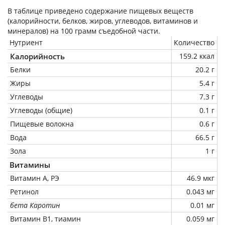
В таблице приведено содержание пищевых веществ
(калорийности, белков, жиров, углеводов, витаминов и
минералов) на
100 грамм
съедобной части.
Нутриент
Количество
Калорийность
159.2 ккал
Белки
20.2 г
Жиры
5.4 г
Углеводы
7.3 г
Углеводы (общие)
0.1 г
Пищевые волокна
0.6 г
Вода
66.5 г
Зола
1 г
Витамины
Витамин А, РЭ
46.9 мкг
Ретинол
0.043 мг
бета Каротин
0.01 мг
Витамин В1, тиамин
0.059 мг