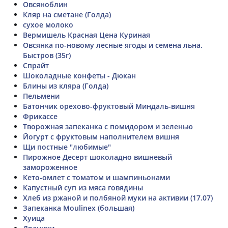
Овсяноблин
Кляр на сметане (Голда)
сухое молоко
Вермишель Красная Цена Куриная
Овсянка по-новому лесные ягоды и семена льна.
Быстров (35г)
Спрайт
Шоколадные конфеты - Дюкан
Блины из кляра (Голда)
Пельмени
Батончик орехово-фруктовый Миндаль-вишня
Фрикассе
Творожная запеканка с помидором и зеленью
Йогурт с фруктовым наполнителем вишня
Щи постные "любимые"
Пирожное Десерт шоколадно вишневый
замороженное
Кето-омлет с томатом и шампиньонами
Капустный суп из мяса говядины
Хлеб из ржаной и полбяной муки на активии (17.07)
Запеканка Moulinex (большая)
Хуица