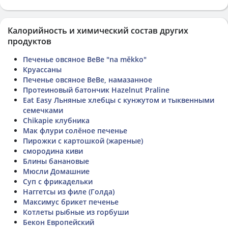
Калорийность и химический состав других
продуктов
Печенье овсяное BeBe "na měkko"
Круассаны
Печенье овсяное BeBe, намазанное
Протеиновый батончик Hazelnut Praline
Eat Easy Льняные хлебцы с кунжутом и тыквенными
семечками
Chikapie клубника
Мак флури солёное печенье
Пирожки с картошкой (жареные)
смородина киви
Блины банановые
Мюсли Домашние
Суп с фрикадельки
Наггетсы из филе (Голда)
Максимус брикет печенье
Котлеты рыбные из горбуши
Бекон Европейский