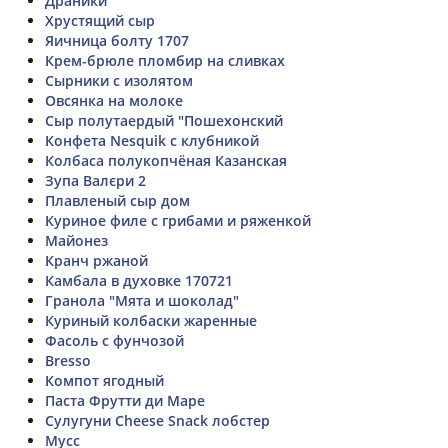
Драники
Хрустящий сыр
Яичница болту 1707
Крем-брюле пломбир на сливках
Сырники с изолятом
Овсянка на молоке
Сыр полутаердый "Пошехонский
Конфета Nesquik с клубникой
Колбаса полукопчёная Казанская
Зупа Валєри 2
Плавленый сыр дом
Куриное филе с грибами и ряженкой
Майонез
Кранч ржаной
Камбала в духовке 170721
Гранола "Мята и шоколад"
Куриный колбаски жаренные
Фасоль с фунчозой
Bresso
Компот ягодный
Паста Фрутти ди Маре
Сулугуни Cheese Snack лобстер
Мусс