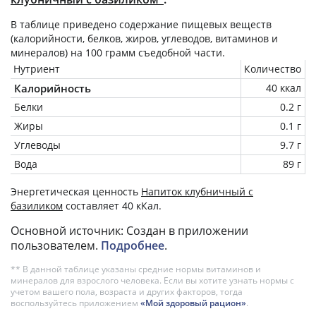
В таблице приведено содержание пищевых веществ
(калорийности, белков, жиров, углеводов, витаминов и
минералов) на
100 грамм
съедобной части.
Нутриент
Количество
Калорийность
40 ккал
Белки
0.2 г
Жиры
0.1 г
Углеводы
9.7 г
Вода
89 г
Энергетическая ценность
Напиток клубничный с
базиликом
составляет 40 кКал.
Основной источник: Создан в приложении
пользователем.
Подробнее
.
** В данной таблице указаны средние нормы витаминов и
минералов для взрослого человека. Если вы хотите узнать нормы с
учетом вашего пола, возраста и других факторов, тогда
воспользуйтесь приложением
«Мой здоровый рацион»
.