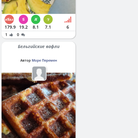
179.9
19.2
8.1
7.1
6
1
0
Бельгийские вафли
Автор
Море Перемен