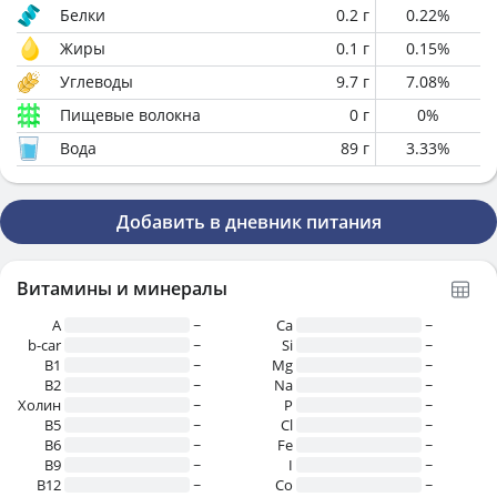
Белки
0.2
г
0.22
%
Жиры
0.1
г
0.15
%
Углеводы
9.7
г
7.08
%
Пищевые волокна
0
г
0
%
Вода
89
г
3.33
%
Добавить в дневник питания
Витамины и минералы
A
~
Ca
~
b-car
~
Si
~
В1
~
Mg
~
B2
~
Na
~
Холин
~
P
~
B5
~
Cl
~
B6
~
Fe
~
B9
~
I
~
B12
~
Co
~