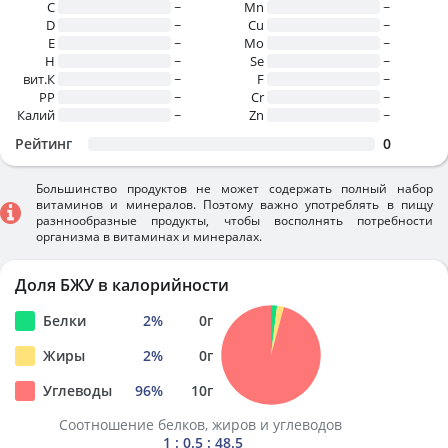
C
~
Mn
~
D
~
Cu
~
E
~
Mo
~
H
~
Se
~
вит.К
~
F
~
PP
~
Cr
~
Калий
~
Zn
~
Рейтинг
0
Большинство продуктов не может содержать полный набор
витаминов и минералов. Поэтому важно употреблять в пищу
разннообразные продукты, чтобы восполнять потребности
организма в витаминах и минералах.
Доля БЖУ в калорийности
Белки
2
%
0
г
Жиры
2
%
0
г
Углеводы
96
%
10
г
Соотношение белков, жиров и углеводов
1 : 0.5 : 48.5