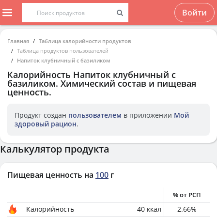
Войти
Главная
Таблица калорийности продуктов
Таблица продуктов пользователей
Напиток клубничный с базиликом
Калорийность
Напиток клубничный с
базиликом
. Химический состав и пищевая
ценность.
Продукт создан
пользователем
в приложении
Мой
здоровый рацион
.
Калькулятор продукта
Пищевая ценность на
100
г
% от РСП
Калорийность
40
ккал
2.66
%