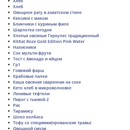
Хлеб
Хлеб
Овощное рагу в азиатском стиле
Кексики с маком
Блинчики с куриным филе
Шарлотка сегодня
Хлопья овсяные Геркулес традиционный
KitKat Roze Gold Edition Pink Water
Налисники
Сок мульти-фрути
Тост с Авокадо и яйцом
Гр1
Говяжий фарш
Крабовые палки
Каша овсяная сваренная на соке
Кето хлеб в микроволновке
Ленивые тефтели
Пирог с тыквой-2
Рис
Тирамису
Шоко колбаса
Тофу со специями(прованские травы)
Овощной смузи