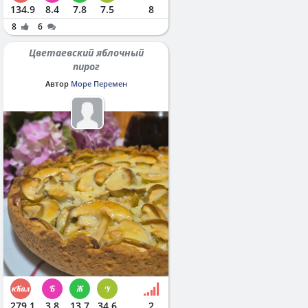
134.9
8.4
7.8
7.5
8
8
6
Цветаевский яблочный
пирог
Автор
Море Перемен
279.1
3.8
13.7
34.6
2