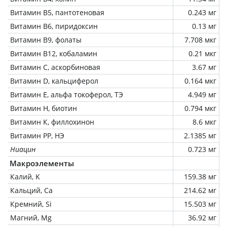
Витамин В5, пантотеновая
0.243 мг
Витамин В6, пиридоксин
0.13 мг
Витамин В9, фолаты
7.708 мкг
Витамин В12, кобаламин
0.21 мкг
Витамин C, аскорбиновая
3.67 мг
Витамин D, кальциферол
0.164 мкг
Витамин Е, альфа токоферол, ТЭ
4.949 мг
Витамин Н, биотин
0.794 мкг
Витамин К, филлохинон
8.6 мкг
Витамин РР, НЭ
2.1385 мг
Ниацин
0.723 мг
Макроэлементы
Калий, K
159.38 мг
Кальций, Ca
214.62 мг
Кремний, Si
15.503 мг
Магний, Mg
36.92 мг