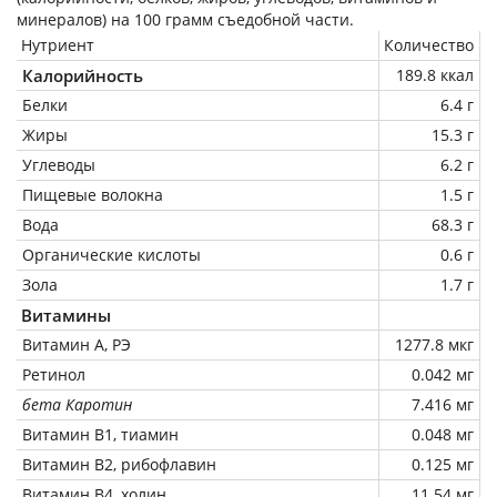
минералов) на
100 грамм
съедобной части.
Нутриент
Количество
Калорийность
189.8 ккал
Белки
6.4 г
Жиры
15.3 г
Углеводы
6.2 г
Пищевые волокна
1.5 г
Вода
68.3 г
Органические кислоты
0.6 г
Зола
1.7 г
Витамины
Витамин А, РЭ
1277.8 мкг
Ретинол
0.042 мг
бета Каротин
7.416 мг
Витамин В1, тиамин
0.048 мг
Витамин В2, рибофлавин
0.125 мг
Витамин В4, холин
11.54 мг