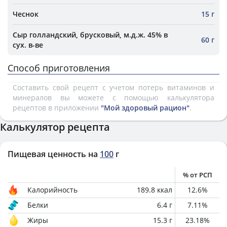
Чеснок
15 г
Сыр голландский, брусковый, м.д.ж. 45% в
60 г
сух. в-ве
Способ приготовления
Составить свой рецепт с учетом потерь витаминов и
минералов вы можете с помощью калькулятора
рецептов в приложении
"Мой здоровый рацион"
.
Калькулятор рецепта
Пищевая ценность на
100
г
% от РСП
Калорийность
189.8
ккал
12.6
%
Белки
6.4
г
7.11
%
Жиры
15.3
г
23.18
%