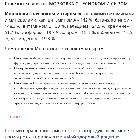
Полезные свойства МОРКОВКА С ЧЕСНОКОМ И СЫРОМ
Морковка с чесноком и сыром
богат такими витаминами
и минералами, как: витамином А - 142 %, бэта-каротином -
148,3 %, витамином E - 33 %, кальцием - 21,5 %, кремнием -
51,7 %, фосфором - 19,7 %, хлором - 15,4 %, кобальтом - 16,5
%, молибденом - 19,3 %
Чем полезен Морковка с чесноком и сыром
Витамин А
отвечает за нормальное развитие, репродуктивную
функцию, здоровье кожи и глаз, поддержание иммунитета.
В-каротин
является провитамином А и обладает
антиоксидантными свойствами. 6 мкг бета-каротина
эквивалентны 1 мкг витамина А.
Витамин Е
обладает антиоксидантными свойствами,
необходим для функционирования половых желез, сердечной
мышцы, является универсальным стабилизатором клеточных
мембран. При дефиците витамина Е наблюдаются гемолиз
эритроцитов, неврологические нарушения.
еще
Полный справочник самых полезных продуктов вы можете
посмотреть в приложении
«Мой здоровый рацион»
.