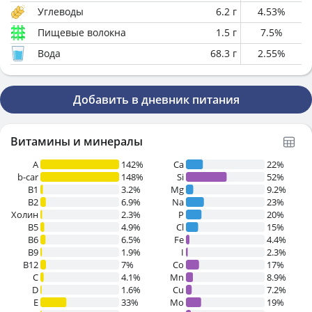
Углеводы
6.2
г
4.53
%
Пищевые волокна
1.5
г
7.5
%
Вода
68.3
г
2.55
%
Добавить в дневник питания
Витамины и минералы
A
142%
Ca
22%
b-car
148%
Si
52%
В1
3.2%
Mg
9.2%
B2
6.9%
Na
23%
Холин
2.3%
P
20%
B5
4.9%
Cl
15%
B6
6.5%
Fe
4.4%
B9
1.9%
I
2.3%
B12
7%
Co
17%
C
4.1%
Mn
8.9%
D
1.6%
Cu
7.2%
E
33%
Mo
19%