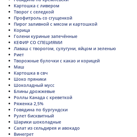
Картошка с ливером
Творог с селедкой
Профитроль со сгущенкой
Пирог заливной с мясом и картошкой
Корица
Голени куриные запечённые
КЕФИР СО СПЕЦИЯМИ
Лаваш с творогом, сулугуни, яйцом и зеленью
Риет
Творожные булочки с какао и корицей
Маш
Картошка в свч
Шоко пряники
Шоколадный мусс
Блины дрожжевые
Роллы Канада с креветкой
Ряженка 2,5%
Говядина по бургундски
Рулет бисквитный
Шарики шоколадные
Салат из сельдирея и авокадо
Винегрет