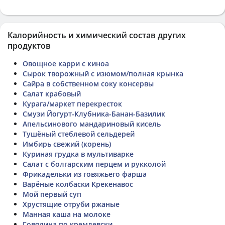
Калорийность и химический состав других
продуктов
Овощное карри с киноа
Сырок творожный с изюмом/полная крынка
Сайра в собственном соку консервы
Салат крабовый
Курага/маркет перекресток
Смузи Йогурт-Клубника-Банан-Базилик
Апельсинового мандариновый кисель
Тушёный стеблевой сельдерей
Имбирь свежий (корень)
Куриная грудка в мультиварке
Салат с болгарским перцем и рукколой
Фрикадельки из говяжьего фарша
Варёные колбаски Крекенавос
Мой первый суп
Хрустящие отруби ржаные
Манная каша на молоке
Говядина по кремлевски