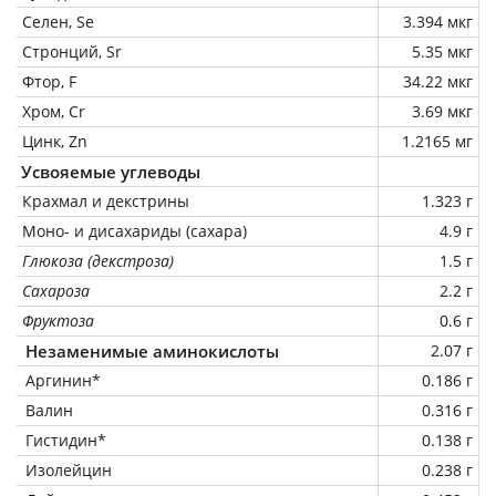
Селен, Se
3.394 мкг
Стронций, Sr
5.35 мкг
Фтор, F
34.22 мкг
Хром, Cr
3.69 мкг
Цинк, Zn
1.2165 мг
Усвояемые углеводы
Крахмал и декстрины
1.323 г
Моно- и дисахариды (сахара)
4.9 г
Глюкоза (декстроза)
1.5 г
Сахароза
2.2 г
Фруктоза
0.6 г
Незаменимые аминокислоты
2.07 г
Аргинин*
0.186 г
Валин
0.316 г
Гистидин*
0.138 г
Изолейцин
0.238 г