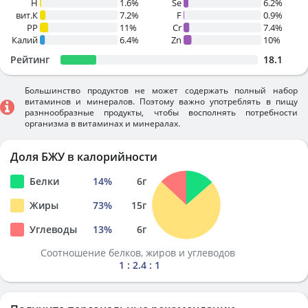
H
1.6%
Se
6.2%
вит.К
7.2%
F
0.9%
PP
11%
Cr
7.4%
Калий
6.4%
Zn
10%
Рейтинг
18.1
Большинство продуктов не может содержать полный набор
витаминов и минералов. Поэтому важно употреблять в пищу
разннообразные продукты, чтобы восполнять потребности
организма в витаминах и минералах.
Доля БЖУ в калорийности
Белки
14
%
6
г
Жиры
73
%
15
г
Углеводы
13
%
6
г
Соотношение белков, жиров и углеводов
1 : 2.4 : 1