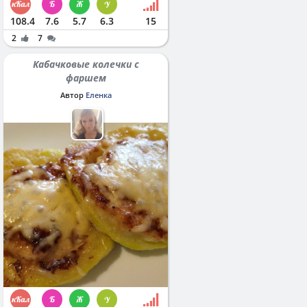
108.4
7.6
5.7
6.3
15
2
7
Кабачковые колечки с
фаршем
Автор
Еленка