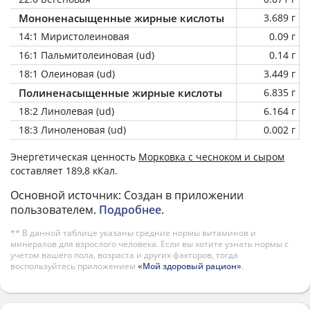
Мононенасыщенные жирные кислоты
3.689 г
14:1 Миристолеиновая
0.09 г
16:1 Пальмитолеиновая (ud)
0.14 г
18:1 Олеиновая (ud)
3.449 г
Полиненасыщенные жирные кислоты
6.835 г
18:2 Линолевая (ud)
6.164 г
18:3 Линоленовая (ud)
0.002 г
Энергетическая ценность
Морковка с чесноком и сыром
составляет 189,8 кКал.
Основной источник: Создан в приложении
пользователем.
Подробнее
.
** В данной таблице указаны средние нормы витаминов и
минералов для взрослого человека. Если вы хотите узнать нормы с
учетом вашего пола, возраста и других факторов, тогда
воспользуйтесь приложением
«Мой здоровый рацион»
.