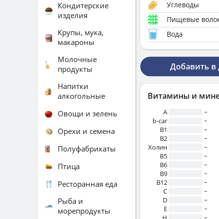
Углеводы
Кондитерские
изделия
Пищевые воло
Крупы, мука,
Вода
макароны
Молочные
Добавить в
продукты
Напитки
Витамины и мин
алкогольные
A
~
Овощи и зелень
b-car
~
В1
~
Орехи и семена
B2
~
Холин
~
Полуфабрикаты
B5
~
B6
~
Птица
B9
~
B12
~
Ресторанная еда
C
~
D
~
Рыба и
E
~
морепродукты
H
~