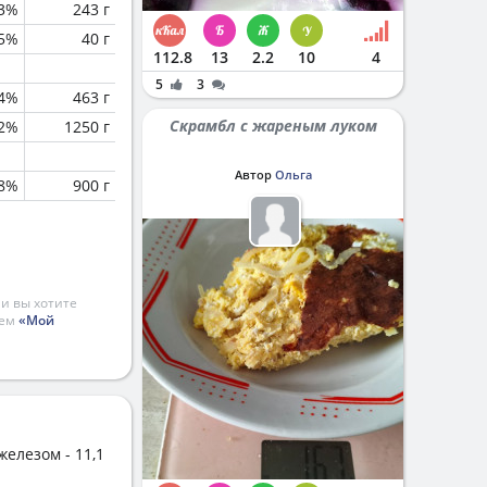
.3%
243 г
.5%
40 г
112.8
13
2.2
10
4
5
3
.4%
463 г
Скрамбл с жареным луком
2%
1250 г
Автор
Ольга
.8%
900 г
и вы хотите
ием
«Мой
железом - 11,1