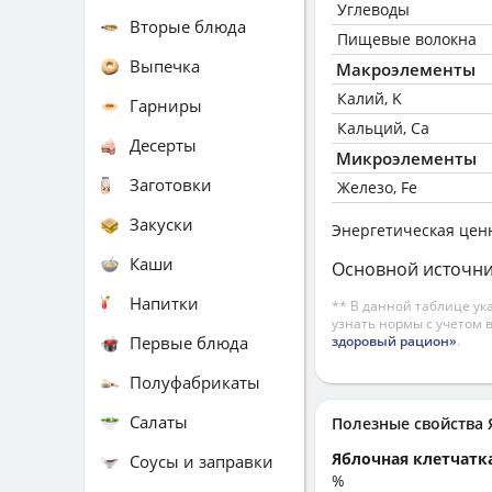
Углеводы
Вторые блюда
Пищевые волокна
Выпечка
Макроэлементы
Калий, K
Гарниры
Кальций, Ca
Десерты
Микроэлементы
Заготовки
Железо, Fe
Закуски
Энергетическая цен
Каши
Основной источни
Напитки
** В данной таблице ук
узнать нормы с учетом 
Первые блюда
здоровый рацион»
.
Полуфабрикаты
Салаты
Полезные свойства
Яблочная клетчатк
Соусы и заправки
%