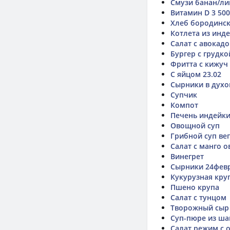
Смузи банан/л
Витамин D 3 50
Хлеб бородинс
Котлета из инд
Салат с авокад
Бургер с грудко
Фритта с кижуч
С яйцом 23.02
Сырники в духо
Супчик
Компот
Печень индейки
Овощной суп
Грибной суп ве
Салат с манго 
Винегрет
Сырники 24фев
Кукурузная кру
Пшено крупа
Салат с тунцом
Творожный сыр 
Суп-пюре из ша
Салат режим с 