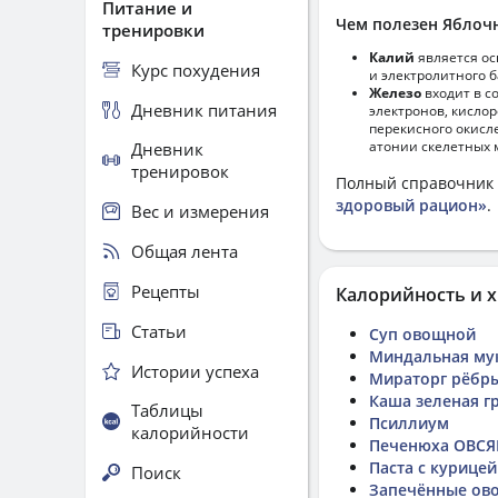
Питание и
Чем полезен Яблочн
тренировки
Калий
является ос
Курс похудения
и электролитного б
Железо
входит в с
Дневник питания
электронов, кисло
перекисного окисл
атонии скелетных 
Дневник
тренировок
Полный справочник 
здоровый рацион»
.
Вес и измерения
Общая лента
Рецепты
Калорийность и х
Статьи
Суп овощной
Миндальная му
Истории успеха
Мираторг рёбр
Каша зеленая г
Таблицы
Псиллиум
калорийности
Печенюха ОВС
Паста с курицей
Поиск
Запечённые ов