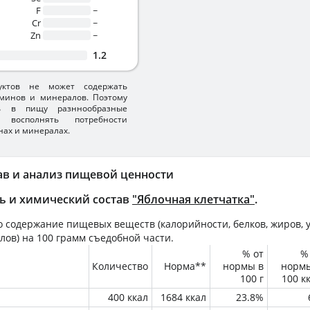
F
~
Cr
~
Zn
~
1.2
уктов не может содержать
минов и минералов. Поэтому
ть в пищу разннообразные
 восполнять потребности
нах и минералах.
ав и анализ пищевой ценности
ь и химический состав
"Яблочная клетчатка"
.
 содержание пищевых веществ (калорийности, белков, жиров, у
лов) на
100 грамм
съедобной части.
% от
%
Количество
Норма**
нормы в
норм
100 г
100 к
400 ккал
1684 ккал
23.8%