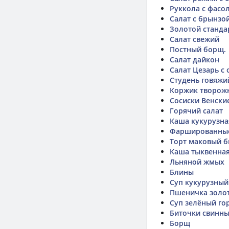
Руккола с фасо
Салат с брынзо
Золотой станда
Салат свежий
Постный борщ.
Салат дайкон
Салат Цезарь с
Студень говяжи
Коржик творож
Сосиски Венски
Горячий салат
Каша кукурузна
Фаршированные
Торт маковый б
Каша тыквенна
Льняной жмых
Блины
Суп кукурузный
Пшеничка золот
Суп зелёный го
Биточки свинн
Борщ