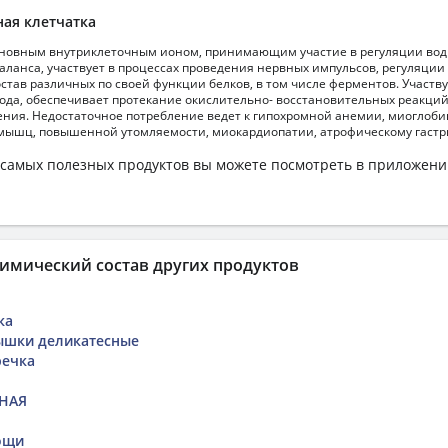
ая клетчатка
новным внутриклеточным ионом, принимающим участие в регуляции водн
аланса, участвует в процессах проведения нервных импульсов, регуляции
остав различных по своей функции белков, в том числе ферментов. Участву
рода, обеспечивает протекание окислительно- восстановительных реакци
ения. Недостаточное потребление ведет к гипохромной анемии, миогло
мышц, повышенной утомляемости, миокардиопатии, атрофическому гастр
самых полезных продуктов вы можете посмотреть в приложен
имический состав других продуктов
ка
ышки деликатесные
речка
ЯНАЯ
ощи