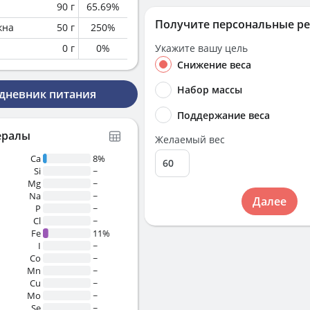
90
г
65.69
%
Получите персональные р
кна
50
г
250
%
0
г
0
%
Укажите вашу цель
Снижение веса
Набор массы
 дневник питания
Поддержание веса
ералы
Желаемый вес
Ca
8%
Si
~
Mg
~
Na
~
Далее
P
~
Cl
~
Fe
11%
I
~
Co
~
Mn
~
Cu
~
Mo
~
Se
~