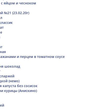
ы с яйцом и чесноком
 №21 (23.02.20г)
шл
классик
ат
ре
й
ат
ная
лажанами и перцем в томатном соусе
шня шоколад
т
 спаржей
дкой (немо)
 капуста без сосисок
ни курицы (Анискино)
жей