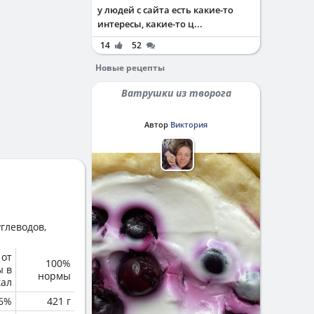
у людей с сайта есть какие-то
интересы, какие-то ц...
14
52
Новые рецепты
Ватрушки из творога
Автор
Виктория
глеводов,
 от
100%
ы в
нормы
кал
6%
421 г