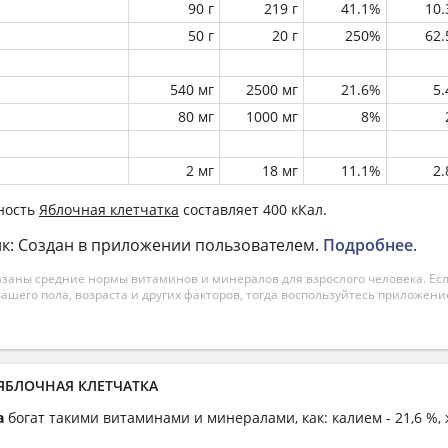
90 г
219 г
41.1%
10
50 г
20 г
250%
62
540 мг
2500 мг
21.6%
5
80 мг
1000 мг
8%
2 мг
18 мг
11.1%
2
ность
Яблочная клетчатка
составляет 400 кКал.
к: Создан в приложении пользователем.
Подробнее
.
азаны средние нормы витаминов и минералов для взрослого человека. Есл
вашего пола, возраста и других факторов, тогда воспользуйтесь приложен
 ЯБЛОЧНАЯ КЛЕТЧАТКА
а
богат такими витаминами и минералами, как: калием - 21,6 %, 