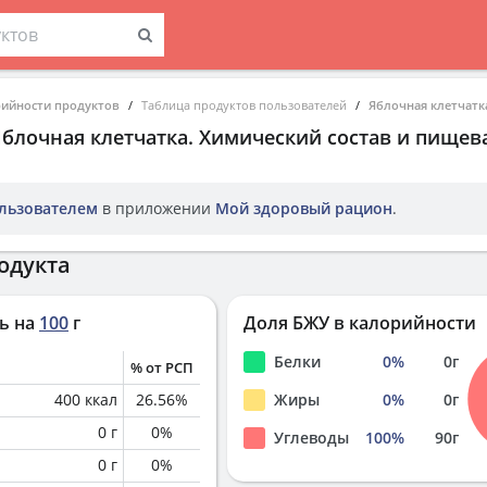
рийности продуктов
Таблица продуктов пользователей
Яблочная клетчатк
Яблочная клетчатка
. Химический состав и пищев
льзователем
в приложении
Мой здоровый рацион
.
одукта
ь на
100
г
Доля БЖУ в калорийности
Белки
0
%
0
г
% от РСП
400
ккал
26.56
%
Жиры
0
%
0
г
0
г
0
%
Углеводы
100
%
90
г
0
г
0
%