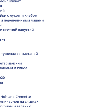
имон/шпинат
00
кий
ейки с луком и хлебом
о и перепелиными яйцами
й
 и цветной капустой
вке
 тушеная со сметаной
гетарианский
овощами и киноа
р20
па
Hohland Cremette
мпиньонов на сливках
огурцом и зеленью