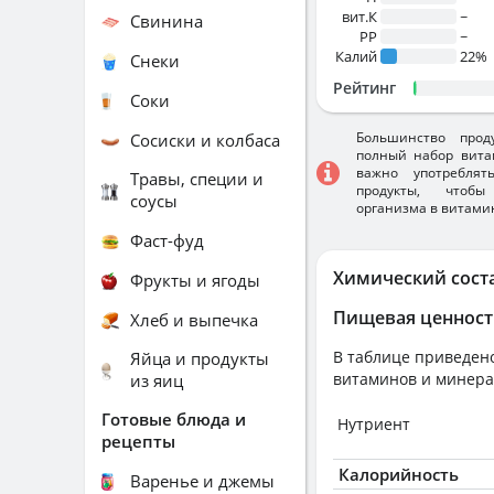
вит.К
~
Свинина
PP
~
Калий
22%
Снеки
Рейтинг
Соки
Большинство прод
Сосиски и колбаса
полный набор вита
важно употребля
Травы, специи и
продукты, чтобы
соусы
организма в витами
Фаст-фуд
Химический сост
Фрукты и ягоды
Пищевая ценност
Хлеб и выпечка
В таблице приведено
Яйца и продукты
витаминов и минера
из яиц
Готовые блюда и
Нутриент
рецепты
Калорийность
Варенье и джемы