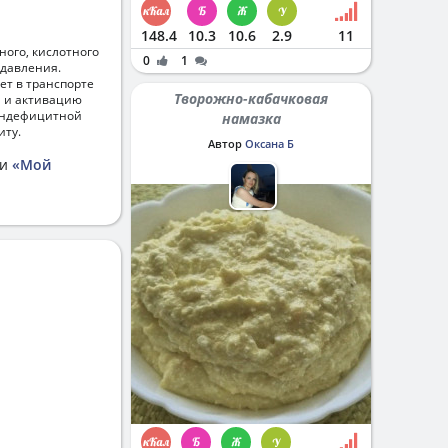
148.4
10.3
10.6
2.9
11
ого, кислотного
0
1
 давления.
ет в транспорте
Творожно-кабачковая
й и активацию
биндефицитной
намазка
иту.
Автор
Оксана Б
ии
«Мой