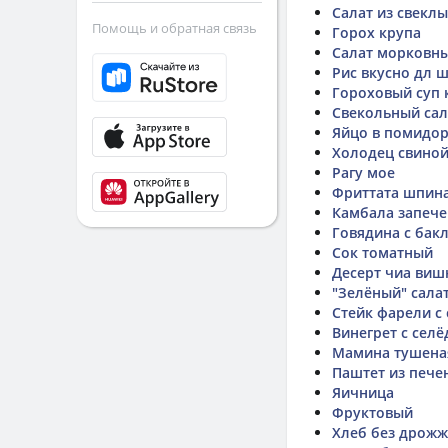
Салат из свекл
Помощь и обратная связь
Горох крупа
Салат морковный
Рис вкусно дл 
Гороховый суп 
Свекольный сал
Яйцо в помидо
Холодец свино
Рагу мое
Фриттата шпин
Камбала запече
Говядина с бак
Сок томатный
Десерт чиа ви
"Зелёный" сала
Стейк фарели с
Винегрет с селё
Мамина тушеная
Паштет из пече
Яичница
Фруктовый
Хлеб без дрож