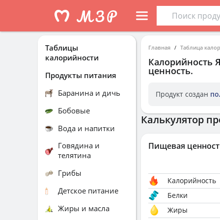
Таблицы
Главная
Таблица кало
калорийности
Калорийность
ценность.
Продукты питания
Баранина и дичь
Продукт создан
по
Бобовые
Калькулятор пр
Вода и напитки
Говядина и
Пищевая ценност
телятина
Грибы
Калорийность
Детское питание
Белки
Жиры и масла
Жиры