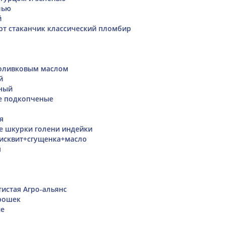
лью
й
рт стаканчик классический пломбир
 оливковым маслом
й
ный
е подкопченые
я
 шкурки голени индейки
исквит+сгущенка+масло
я
истая Агро-альянс
рошек
ые