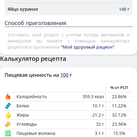
Яйцо куриное
140 г
Способ приготовления
Составить свой рецепт с учетом потерь витаминов и
минералов вы можете с помощью калькулятора
рецептов в приложении
"Мой здоровый рацион"
.
Калькулятор рецепта
Пищевая ценность на
100
г
% от РСП
Калорийность
359.3
ккал
23.86
%
Белки
10.1
г
11.22
%
Жиры
21.2
г
32.12
%
Углеводы
32
г
23.36
%
Пищевые волокна
3.1
г
15.5
%