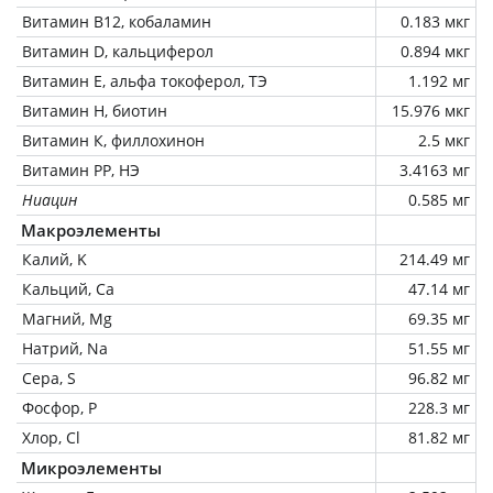
Витамин В12, кобаламин
0.183 мкг
Витамин D, кальциферол
0.894 мкг
Витамин Е, альфа токоферол, ТЭ
1.192 мг
Витамин Н, биотин
15.976 мкг
Витамин К, филлохинон
2.5 мкг
Витамин РР, НЭ
3.4163 мг
Ниацин
0.585 мг
Макроэлементы
Калий, K
214.49 мг
Кальций, Ca
47.14 мг
Магний, Mg
69.35 мг
Натрий, Na
51.55 мг
Сера, S
96.82 мг
Фосфор, P
228.3 мг
Хлор, Cl
81.82 мг
Микроэлементы