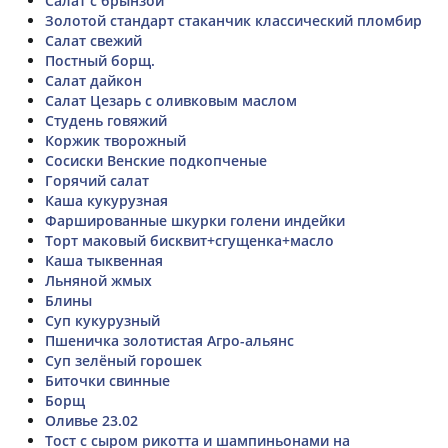
Салат с брынзой
Золотой стандарт стаканчик классический пломбир
Салат свежий
Постный борщ.
Салат дайкон
Салат Цезарь с оливковым маслом
Студень говяжий
Коржик творожный
Сосиски Венские подкопченые
Горячий салат
Каша кукурузная
Фаршированные шкурки голени индейки
Торт маковый бисквит+сгущенка+масло
Каша тыквенная
Льняной жмых
Блины
Суп кукурузный
Пшеничка золотистая Агро-альянс
Суп зелёный горошек
Биточки свинные
Борщ
Оливье 23.02
Тост с сыром рикотта и шампиньонами на