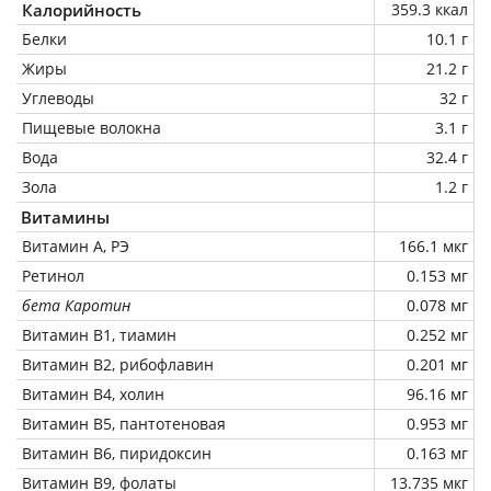
Калорийность
359.3 ккал
Белки
10.1 г
Жиры
21.2 г
Углеводы
32 г
Пищевые волокна
3.1 г
Вода
32.4 г
Зола
1.2 г
Витамины
Витамин А, РЭ
166.1 мкг
Ретинол
0.153 мг
бета Каротин
0.078 мг
Витамин В1, тиамин
0.252 мг
Витамин В2, рибофлавин
0.201 мг
Витамин В4, холин
96.16 мг
Витамин В5, пантотеновая
0.953 мг
Витамин В6, пиридоксин
0.163 мг
Витамин В9, фолаты
13.735 мкг