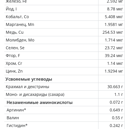
Железо, Fe
2.592 мг
Йод, I
8.78 мкг
Кобальт, Co
5.408 мкг
Марганец, Mn
1.9581 мг
Медь, Cu
254.53 мкг
Молибден, Mo
1.714 мкг
Селен, Se
23.72 мкг
Фтор, F
39.24 мкг
Хром, Cr
1.14 мкг
Цинк, Zn
1.9294 мг
Усвояемые углеводы
Крахмал и декстрины
30.663 г
Моно- и дисахариды (сахара)
1.1 г
Незаменимые аминокислоты
0.072 г
Аргинин*
0.649 г
Валин
0.55 г
Гистидин*
0.242 г