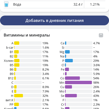
Вода
32.4
г
1.21
%
Добавить в дневник питания
Витамины и минералы
A
19%
Ca
4.7%
b-car
1.6%
Si
~
В1
17%
Mg
17%
B2
11%
Na
4%
Холин
19%
P
29%
B5
19%
Cl
3.6%
B6
8.2%
Fe
14%
B9
3.4%
I
5.9%
B12
6.1%
Co
54%
C
~
Mn
98%
D
8.9%
Cu
26%
E
7.9%
Mo
2.4%
H
32%
Se
43%
вит.К
2.1%
F
1%
PP
17%
Cr
2.3%
Калий
8.6%
Zn
16%