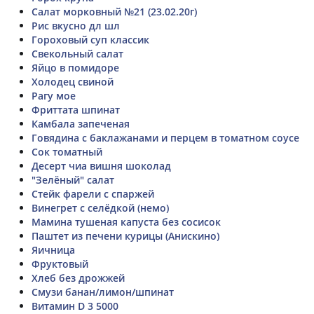
Салат морковный №21 (23.02.20г)
Рис вкусно дл шл
Гороховый суп классик
Свекольный салат
Яйцо в помидоре
Холодец свиной
Рагу мое
Фриттата шпинат
Камбала запеченая
Говядина с баклажанами и перцем в томатном соусе
Сок томатный
Десерт чиа вишня шоколад
"Зелёный" салат
Стейк фарели с спаржей
Винегрет с селёдкой (немо)
Мамина тушеная капуста без сосисок
Паштет из печени курицы (Анискино)
Яичница
Фруктовый
Хлеб без дрожжей
Смузи банан/лимон/шпинат
Витамин D 3 5000