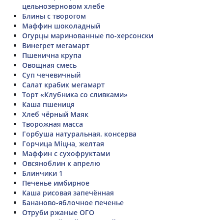
цельнозерновом хлебе
Блины с творогом
Маффин шоколадный
Огурцы маринованные по-херсонски
Винегрет мегамарт
Пшенична крупа
Овощная смесь
Суп чечевичный
Салат крабик мегамарт
Торт «Клубника со сливками»
Каша пшениця
Хлеб чёрный Маяк
Творожная масса
Горбуша натуральная. консерва
Горчица Міцна, желтая
Маффин с сухофруктами
Овсяноблин к апрелю
Блинчики 1
Печенье имбирное
Каша рисовая запечённая
Бананово-яблочное печенье
Отруби ржаные ОГО