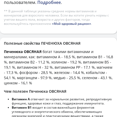
пользователем.
Подробнее
.
** В данной таблице указаны средние нормы витаминов и
минералов для взрослого человека. Если вы хотите узнать нормы с
учетом вашего пола, возраста и других факторов, тогда
воспользуйтесь приложением
«Мой здоровый рацион»
.
Полезные свойства ПЕЧЕНЮХА ОВСЯНАЯ
Печенюха ОВСЯНАЯ
богат такими витаминами и
минералами, как: витамином А - 18,5 %, витамином B1 - 16,8
%, витамином B2 - 11,2 %, холином - 19,2 %, витамином B5 -
19,1 %, витамином H - 32 %, витамином PP - 17,1 %, магнием
- 17,3 %, фосфором - 28,5 %, железом - 14,4 %, кобальтом -
54,1 %, марганцем - 97,9 %, медью - 25,5 %, селеном - 43,1 %,
цинком - 16,1 %
Чем полезен Печенюха ОВСЯНАЯ
Витамин А
отвечает за нормальное развитие, репродуктивную
функцию, здоровье кожи и глаз, поддержание иммунитета.
Витамин В1
входит в состав важнейших ферментов
углеводного и энергетического обмена, обеспечивающих
организм энергией и пластическими веществами, а также