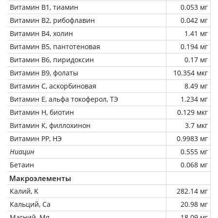
Витамин В1, тиамин
0.053 мг
Витамин В2, рибофлавин
0.042 мг
Витамин В4, холин
1.41 мг
Витамин В5, пантотеновая
0.194 мг
Витамин В6, пиридоксин
0.17 мг
Витамин В9, фолаты
10.354 мкг
Витамин C, аскорбиновая
8.49 мг
Витамин Е, альфа токоферол, ТЭ
1.234 мг
Витамин Н, биотин
0.129 мкг
Витамин К, филлохинон
3.7 мкг
Витамин РР, НЭ
0.9983 мг
Ниацин
0.555 мг
Бетаин
0.068 мг
Макроэлементы
Калий, K
282.14 мг
Кальций, Ca
20.98 мг
Магний, Mg
18.09 мг