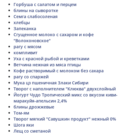
Горбуша с салатом и перцем
блины на сыворотке
Семга слабосоленая
хлебцы
Запеканка
Сгущенное молоко с сахаром и кофе
"Волоконовское"
рагу с мясом
компливит
Уха с красной рыбой и креветками
Ветчина нежная из мяса птицы
Кофе растворимый с молоком без сахара
рагу со спаржей
Мука цз пшеничная Злаки Сибири
Творог с наполнителем "Клюква" двухслойный
Йогурт Чудо Тропический микс со вкусом киви-
маракуйя-апельсин 2,4%
блины дрожжевые
Том-ям
Творог мягкий "Савушкин продукт" нежный 0%
Шога яки
Лещ со сметаной