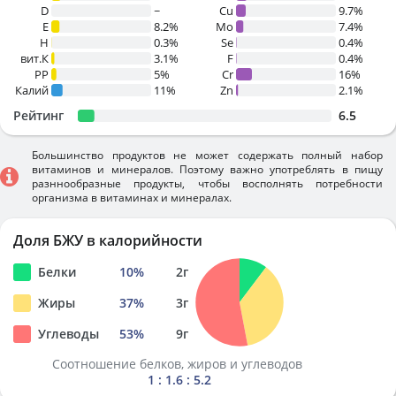
D
~
Cu
9.7%
E
8.2%
Mo
7.4%
H
0.3%
Se
0.4%
вит.К
3.1%
F
0.4%
PP
5%
Cr
16%
Калий
11%
Zn
2.1%
Рейтинг
6.5
Большинство продуктов не может содержать полный набор
витаминов и минералов. Поэтому важно употреблять в пищу
разннообразные продукты, чтобы восполнять потребности
организма в витаминах и минералах.
Доля БЖУ в калорийности
Белки
10
%
2
г
Жиры
37
%
3
г
Углеводы
53
%
9
г
Соотношение белков, жиров и углеводов
1 : 1.6 : 5.2