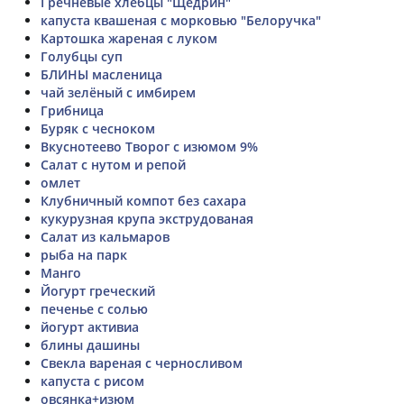
Гречневые хлебцы "Щедрин"
капуста квашеная с морковью "Белоручка"
Картошка жареная с луком
Голубцы суп
БЛИНЫ масленица
чай зелёный с имбирем
Грибница
Буряк с чесноком
Вкуснотеево Творог с изюмом 9%
Салат с нутом и репой
омлет
Клубничный компот без сахара
кукурузная крупа экструдованая
Салат из кальмаров
рыба на парк
Манго
Йогурт греческий
печенье с солью
йогурт активиа
блины дашины
Свекла вареная с черносливом
капуста с рисом
овсянка+изюм