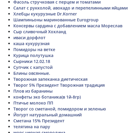
Фасоль стручковая с перцем и томатами
Салат с рукколой, авокадо и перепелинными яйцами
Хлебцы кукурузные Dr.Korner
Шампиньоны маринованные Eurogroup
Консервы сардина с добавлением масла Мореслав
Сыр сливочный Хохланд
иваси дорфлот
каша кукурузная
Помидоры на ветке
Курица полутушка
Сырники 12.02.18
Супчик с капустой
Блины овсянные.
Творожная запеканка диетическая
Творог 5% Президент Творожная традиция
Плов из баранины
конфеты эко ботаника(в 1й-8гр)
Птичье молоко ПП
Творог со сметаной, помидором и зеленью
Йогурт натуральный домашний
Сметана 15% Президент
телятина на пару
морс черная смородина