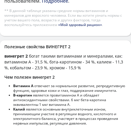
пользователем.
Подробнее
.
** В данной таблице указаны средние нормы витаминов и
минералов для взрослого человека. Если вы хотите узнать нормы с
учетом вашего пола, возраста и других факторов, тогда
воспользуйтесь приложением
«Мой здоровый рацион»
.
Полезные свойства ВИНЕГРЕТ 2
винегрет 2
богат такими витаминами и минералами, как:
витамином А - 31,5 %, бэта-каротином - 34 %, калием - 11,3
%, кобальтом - 23,9 %, хромом - 15,9 %
Чем полезен винегрет 2
Витамин А
отвечает за нормальное развитие, репродуктивную
функцию, здоровье кожи и глаз, поддержание иммунитета.
В-каротин
является провитамином А и обладает
антиоксидантными свойствами. 6 мкг бета-каротина
эквивалентны 1 мкг витамина А.
Калий
является основным внутриклеточным ионом,
принимающим участие в регуляции водного, кислотного и
электролитного баланса, участвует в процессах проведения
нервных импульсов, регуляции давления.