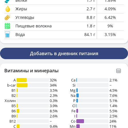
Белки
1.7
г
1.89
%
Жиры
2.7
г
4.09
%
Углеводы
8.8
г
6.42
%
Пищевые волокна
1.8
г
9
%
Вода
84.1
г
3.15
%
Добавить в дневник питания
Витамины и минералы
A
32%
Ca
2.1%
b-car
34%
Si
~
В1
3.5%
Mg
4.5%
B2
2.3%
Na
7.6%
Холин
0.3%
P
5.1%
B5
3.9%
Cl
1.4%
B6
8.5%
Fe
5.5%
B9
2.6%
I
2.5%
B12
~
Co
24%
C
9.4%
Mn
11%