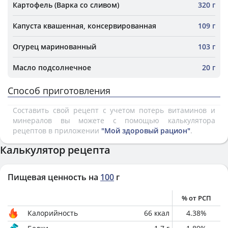
Картофель (Варка со сливом)
320 г
Капуста квашенная, консервированная
109 г
Огурец маринованный
103 г
Масло подсолнечное
20 г
Способ приготовления
Составить свой рецепт с учетом потерь витаминов и
минералов вы можете с помощью калькулятора
рецептов в приложении
"Мой здоровый рацион"
.
Калькулятор рецепта
Пищевая ценность на
100
г
% от РСП
Калорийность
66
ккал
4.38
%