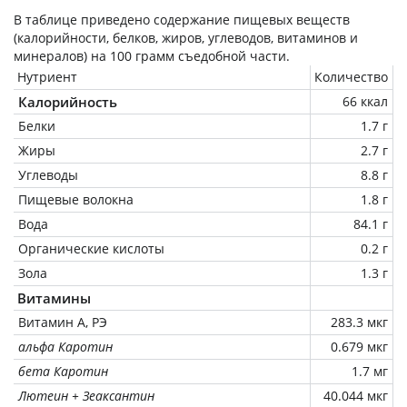
В таблице приведено содержание пищевых веществ
(калорийности, белков, жиров, углеводов, витаминов и
минералов) на
100 грамм
съедобной части.
Нутриент
Количество
Калорийность
66 ккал
Белки
1.7 г
Жиры
2.7 г
Углеводы
8.8 г
Пищевые волокна
1.8 г
Вода
84.1 г
Органические кислоты
0.2 г
Зола
1.3 г
Витамины
Витамин А, РЭ
283.3 мкг
альфа Каротин
0.679 мкг
бета Каротин
1.7 мг
Лютеин + Зеаксантин
40.044 мкг