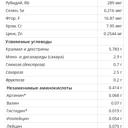
Рубидий, Rb
289 мкг
Селен, Se
0.216 мкг
Фтор, F
16.87 мкг
Хром, Cr
7.95 мкг
Цинк, Zn
0.2544 мг
Усвояемые углеводы
Крахмал и декстрины
5.783 г
Моно- и дисахариды (сахара)
2.9 г
Глюкоза (декстроза)
0.7 г
Сахароза
2.5 г
Фруктоза
0.2 г
Незаменимые аминокислоты
0.414 г
Аргинин*
0.068 г
Валин
0.07 г
Гистидин*
0.019 г
Изолейцин
0.054 г
Лейцин
0.075 г