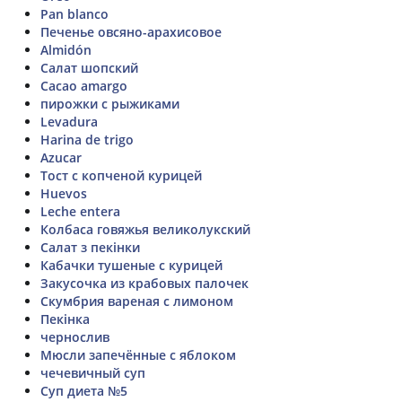
Pan blanco
Печенье овсяно-арахисовое
Almidón
Салат шопский
Cacao amargo
пирожки с рыжиками
Levadura
Harina de trigo
Azucar
Тост с копченой курицей
Huevos
Leche entera
Колбаса говяжья великолукский
Салат з пекінки
Кабачки тушеные с курицей
Закусочка из крабовых палочек
Скумбрия вареная с лимоном
Пекінка
чернослив
Мюсли запечённые с яблоком
чечевичный суп
Суп диета №5