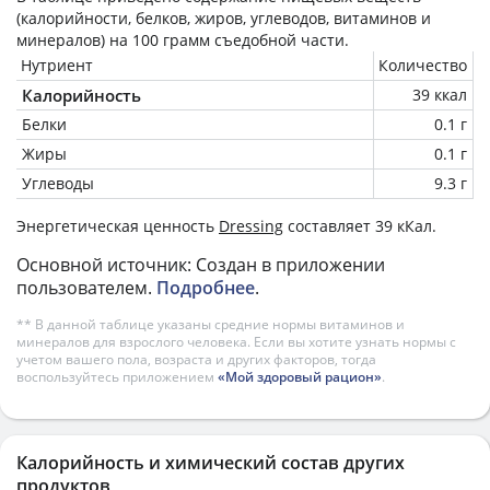
(калорийности, белков, жиров, углеводов, витаминов и
минералов) на
100 грамм
съедобной части.
Нутриент
Количество
Калорийность
39 ккал
Белки
0.1 г
Жиры
0.1 г
Углеводы
9.3 г
Энергетическая ценность
Dressing
составляет 39 кКал.
Основной источник: Создан в приложении
пользователем.
Подробнее
.
** В данной таблице указаны средние нормы витаминов и
минералов для взрослого человека. Если вы хотите узнать нормы с
учетом вашего пола, возраста и других факторов, тогда
воспользуйтесь приложением
«Мой здоровый рацион»
.
Калорийность и химический состав других
продуктов