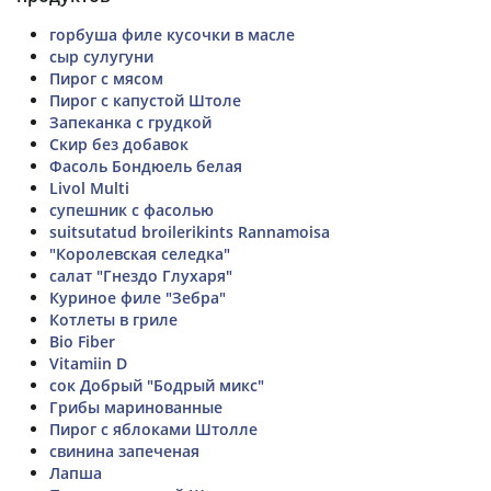
горбуша филе кусочки в масле
сыр сулугуни
Пирог с мясом
Пирог с капустой Штоле
Запеканка с грудкой
Скир без добавок
Фасоль Бондюель белая
Livol Multi
супешник с фасолью
suitsutatud broilerikints Rannamoisa
"Королевская селедка"
салат "Гнездо Глухаря"
Куриное филе "Зебра"
Котлеты в гриле
Bio Fiber
Vitamiin D
сок Добрый "Бодрый микс"
Грибы маринованные
Пирог с яблоками Штолле
свинина запеченая
Лапша