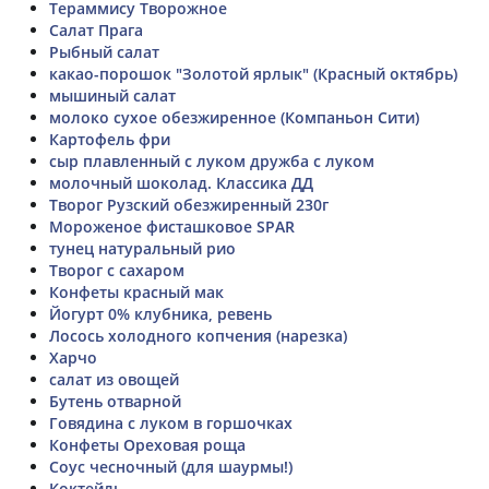
Тераммису Творожное
Салат Прага
Рыбный салат
какао-порошок "Золотой ярлык" (Красный октябрь)
мышиный салат
молоко сухое обезжиренное (Компаньон Сити)
Картофель фри
сыр плавленный с луком дружба с луком
молочный шоколад. Классика ДД
Творог Рузский обезжиренный 230г
Мороженое фисташковое SPAR
тунец натуральный рио
Творог с сахаром
Конфеты красный мак
Йогурт 0% клубника, ревень
Лосось холодного копчения (нарезка)
Харчо
салат из овощей
Бутень отварной
Говядина с луком в горшочках
Конфеты Ореховая роща
Соус чесночный (для шаурмы!)
Коктейль