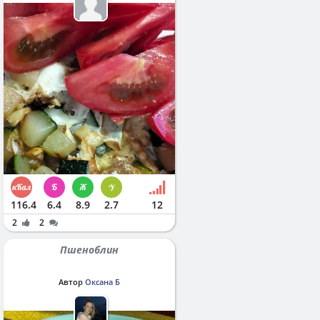
116.4
6.4
8.9
2.7
12
2
2
Пшеноблин
Автор
Оксана Б