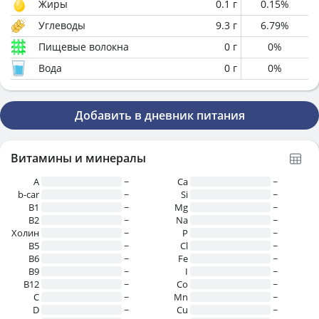
Жиры
0.1
г
0.15
%
Углеводы
9.3
г
6.79
%
Пищевые волокна
0
г
0
%
Вода
0
г
0
%
Добавить в дневник питания
Витамины и минералы
A
~
Ca
~
b-car
~
Si
~
В1
~
Mg
~
B2
~
Na
~
Холин
~
P
~
B5
~
Cl
~
B6
~
Fe
~
B9
~
I
~
B12
~
Co
~
C
~
Mn
~
D
~
Cu
~