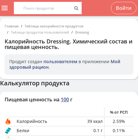
Войти
Главная
Таблица калорийности продуктов
Таблица продуктов пользователей
Dressing
Калорийность
Dressing
. Химический состав и
пищевая ценность.
Продукт создан
пользователем
в приложении
Мой
здоровый рацион
.
Калькулятор продукта
Пищевая ценность на
100
г
% от РСП
Калорийность
39
ккал
2.59
%
Белки
0.1
г
0.11
%