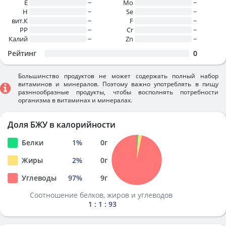
E
~
Mo
~
H
~
Se
~
вит.К
~
F
~
PP
~
Cr
~
Калий
~
Zn
~
Рейтинг
0
Большинство продуктов не может содержать полный набор
витаминов и минералов. Поэтому важно употреблять в пищу
разннообразные продукты, чтобы восполнять потребности
организма в витаминах и минералах.
Доля БЖУ в калорийности
Белки
1
%
0
г
Жиры
2
%
0
г
Углеводы
97
%
9
г
Соотношение белков, жиров и углеводов
1 : 1 : 93