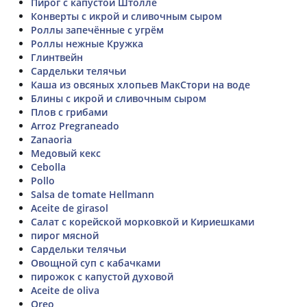
Пирог с капустой Штолле
Конверты с икрой и сливочным сыром
Роллы запечённые с угрём
Роллы нежные Кружка
Глинтвейн
Сардельки телячьи
Каша из овсяных хлопьев МакСтори на воде
Блины с икрой и сливочным сыром
Плов с грибами
Arroz Pregraneado
Zanaoria
Медовый кекс
Cebolla
Pollo
Salsa de tomate Hellmann
Aceite de girasol
Салат с корейской морковкой и Кириешками
пирог мясной
Сардельки телячьи
Овощной суп с кабачками
пирожок с капустой духовой
Aceite de oliva
Oreo