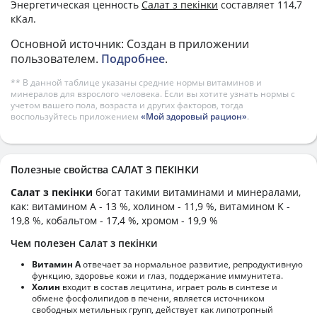
Энергетическая ценность
Салат з пекінки
составляет 114,7
кКал.
Основной источник: Создан в приложении
пользователем.
Подробнее
.
** В данной таблице указаны средние нормы витаминов и
минералов для взрослого человека. Если вы хотите узнать нормы с
учетом вашего пола, возраста и других факторов, тогда
воспользуйтесь приложением
«Мой здоровый рацион»
.
Полезные свойства САЛАТ З ПЕКІНКИ
Салат з пекінки
богат такими витаминами и минералами,
как: витамином А - 13 %, холином - 11,9 %, витамином K -
19,8 %, кобальтом - 17,4 %, хромом - 19,9 %
Чем полезен Салат з пекінки
Витамин А
отвечает за нормальное развитие, репродуктивную
функцию, здоровье кожи и глаз, поддержание иммунитета.
Холин
входит в состав лецитина, играет роль в синтезе и
обмене фосфолипидов в печени, является источником
свободных метильных групп, действует как липотропный