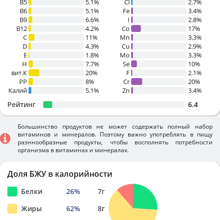
B5
5.1%
Cl
2.7%
B6
5.1%
Fe
3.4%
B9
6.6%
I
2.8%
B12
4.2%
Co
17%
C
11%
Mn
3.3%
D
4.3%
Cu
2.9%
E
1.8%
Mo
3.3%
H
7.7%
Se
10%
вит.К
20%
F
2.1%
PP
8%
Cr
20%
Калий
5.1%
Zn
3.4%
Рейтинг
6.4
Большинство продуктов не может содержать полный набор
витаминов и минералов. Поэтому важно употреблять в пищу
разннообразные продукты, чтобы восполнять потребности
организма в витаминах и минералах.
Доля БЖУ в калорийности
Белки
26
%
7
г
Жиры
62
%
8
г