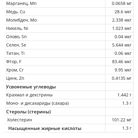
Марганец, Mn
0.0658 мг
Медь, Cu
28.6 мкг
Молибден, Mo
2.338 мкг
Никель, Ni
1.023 мкг
Олово, Sn
0.04 мкг
Селен, Se
5.644 мкг
Титан, Ti
0.06 мкг
Фтор, F
83.46 мкг
Хром, Cr
9.95 мкг
Цинк, Zn
0.4135 мг
Усвояемые углеводы
Крахмал и декстрины
1.442 г
Моно- и дисахариды (сахара)
1.3 г
Стеролы (стерины)
Холестерин
101.22 мг
Насыщенные жирные кислоты
1.3 г