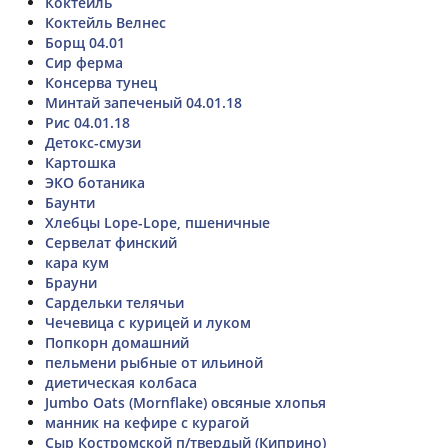
Коктейль
Коктейль Велнес
Борщ 04.01
Сир ферма
Консерва тунец
Минтай запеченый 04.01.18
Рис 04.01.18
Детокс-смузи
Картошка
ЭКО ботаника
Баунти
Хлебцы Lope-Lope, пшеничные
Сервелат финский
кара кум
Брауни
Сардельки телячьи
Чечевица с курицей и луком
Попкорн домашний
пельмени рыбные от ильиной
диетическая колбаса
Jumbo Oats (Mornflake) овсяные хлопья
манник на кефире с курагой
Сыр Костромской п/твердый (Киприно)