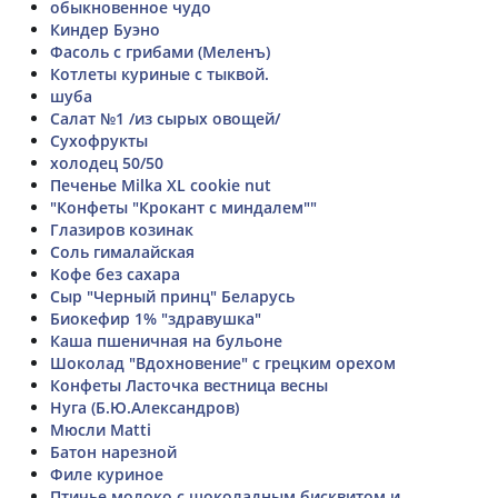
обыкновенное чудо
Киндер Буэно
Фасоль с грибами (Меленъ)
Котлеты куриные с тыквой.
шуба
Салат №1 /из сырых овощей/
Сухофрукты
холодец 50/50
Печенье Milka XL cookie nut
"Конфеты "Крокант с миндалем""
Глазиров козинак
Соль гималайская
Кофе без сахара
Сыр "Черный принц" Беларусь
Биокефир 1% "здравушка"
Каша пшеничная на бульоне
Шоколад "Вдохновение" с грецким орехом
Конфеты Ласточка вестница весны
Нуга (Б.Ю.Александров)
Мюсли Matti
Батон нарезной
Филе куриное
Птичье молоко с шоколадным бисквитом и