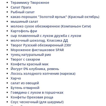
Тераммису Творожное
Салат Прага
Рыбный салат
какао-порошок "Золотой ярлык" (Красный октябрь)
мышиный салат
молоко сухое обезжиренное (Компаньон Сити)
Картофель фри
сыр плавленный с луком дружба с луком
молочный шоколад. Классика ДД
Творог Рузский обезжиренный 230г
Мороженое фисташковое SPAR
тунец натуральный рио
Творог с сахаром
Конфеты красный мак
Йогурт 0% клубника, ревень
Лосось холодного копчения (нарезка)
Харчо
салат из овощей
Бутень отварной
Говядина с луком в горшочках
Конфеты Ореховая роща
Соус чесночный (для шаурмы!)