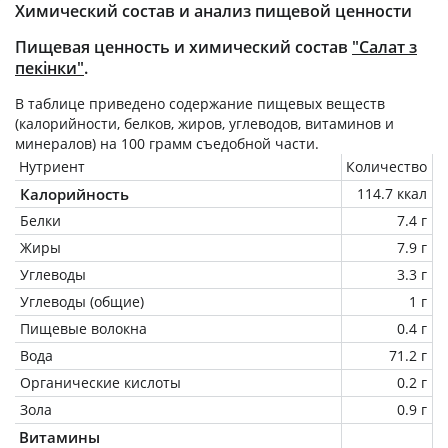
Химический состав и анализ пищевой ценности
Пищевая ценность и химический состав
"Салат з
пекінки"
.
В таблице приведено содержание пищевых веществ
(калорийности, белков, жиров, углеводов, витаминов и
минералов) на
100 грамм
съедобной части.
Нутриент
Количество
Калорийность
114.7 ккал
Белки
7.4 г
Жиры
7.9 г
Углеводы
3.3 г
Углеводы (общие)
1 г
Пищевые волокна
0.4 г
Вода
71.2 г
Органические кислоты
0.2 г
Зола
0.9 г
Витамины