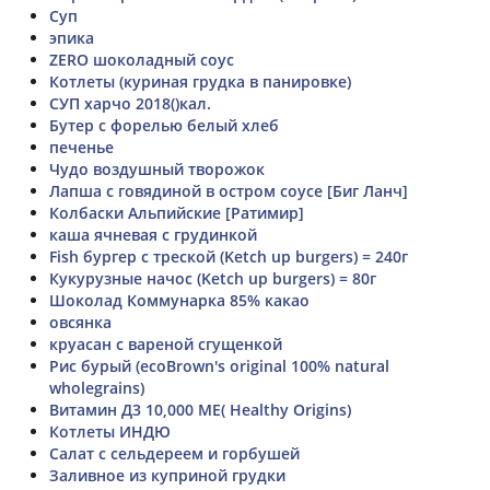
Суп
эпика
ZERO шоколадный соус
Котлеты (куриная грудка в панировке)
СУП харчо 2018()кал.
Бутер с форелью белый хлеб
печенье
Чудо воздушный творожок
Лапша с говядиной в остром соусе [Биг Ланч]
Колбаски Альпийские [Ратимир]
каша ячневая с грудинкой
Fish бургер с треской (Ketch up burgers) = 240г
Кукурузные начос (Ketch up burgers) = 80г
Шоколад Коммунарка 85% какао
овсянка
круасан с вареной сгущенкой
Рис бурый (ecoBrown's original 100% natural
wholegrains)
Витамин Д3 10,000 МЕ( Healthy Origins)
Котлеты ИНДЮ
Салат с сельдереем и горбушей
Заливное из куприной грудки