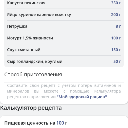
Капуста пекинская
350 г
Яйцо куриное вареное всмятку
200 г
Петрушка
8 г
Йогурт 1,5% жирности
100 г
Соус сметанный
150 г
Сыр голландский, круглый
50 г
Способ приготовления
Составить свой рецепт с учетом потерь витаминов и
минералов вы можете с помощью калькулятора
рецептов в приложении
"Мой здоровый рацион"
.
Калькулятор рецепта
Пищевая ценность на
100
г