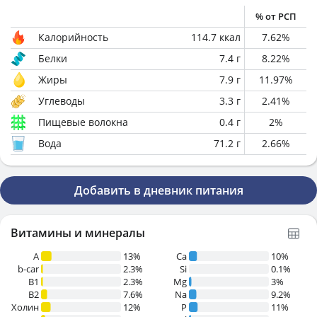
% от РСП
Калорийность
114.7
ккал
7.62
%
Белки
7.4
г
8.22
%
Жиры
7.9
г
11.97
%
Углеводы
3.3
г
2.41
%
Пищевые волокна
0.4
г
2
%
Вода
71.2
г
2.66
%
Добавить в дневник питания
Витамины и минералы
A
13%
Ca
10%
b-car
2.3%
Si
0.1%
В1
2.3%
Mg
3%
B2
7.6%
Na
9.2%
Холин
12%
P
11%