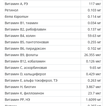
Витамин А, РЭ
117 мкг
Ретинол
0.103 мг
бета Каротин
0.114 мг
Витамин В1, тиамин
0.034 мг
Витамин В2, рибофлавин
0.137 мг
Витамин В4, холин
59.63 мг
Витамин В5, пантотеновая
0.255 мг
Витамин В6, пиридоксин
0.102 мг
Витамин В9, фолаты
26.355 мкг
Витамин В12, кобаламин
0.126 мкг
Витамин C, аскорбиновая
9.65 мг
Витамин D, кальциферол
0.429 мкг
Витамин Е, альфа токоферол, ТЭ
0.263 мг
Витамин Н, биотин
3.867 мкг
Витамин К, филлохинон
23.7 мкг
Витамин РР, НЭ
1.6099 мг
Ниацин
0.297 мг