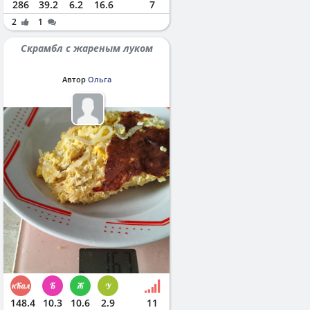
286
39.2
6.2
16.6
7
2
1
Скрамбл с жареным луком
Автор
Ольга
148.4
10.3
10.6
2.9
11