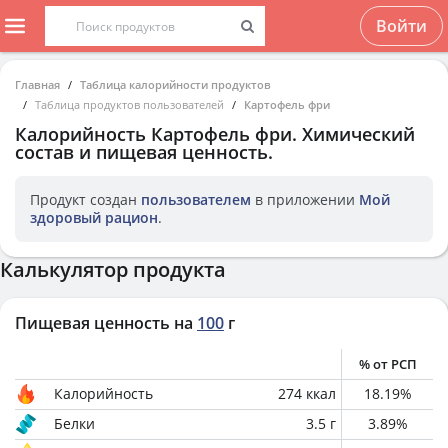
Войти
Главная
Таблица калорийности продуктов
Таблица продуктов пользователей
Картофель фри
Калорийность
Картофель фри
. Химический
состав и пищевая ценность.
Продукт создан
пользователем
в приложении
Мой
здоровый рацион
.
Калькулятор продукта
Пищевая ценность на
100
г
% от РСП
Калорийность
274
ккал
18.19
%
Белки
3.5
г
3.89
%