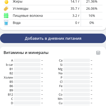
Жиры
14.1
г
21.36
%
Углеводы
35.7
г
26.06
%
Пищевые волокна
3.2
г
16
%
Вода
0
г
0
%
Добавить в дневник питания
Витамины и минералы
A
~
Ca
~
b-car
~
Si
~
В1
~
Mg
~
B2
~
Na
~
Холин
~
P
~
B5
~
Cl
~
B6
~
Fe
~
B9
~
I
~
B12
~
Co
~
C
~
Mn
~
D
~
Cu
~