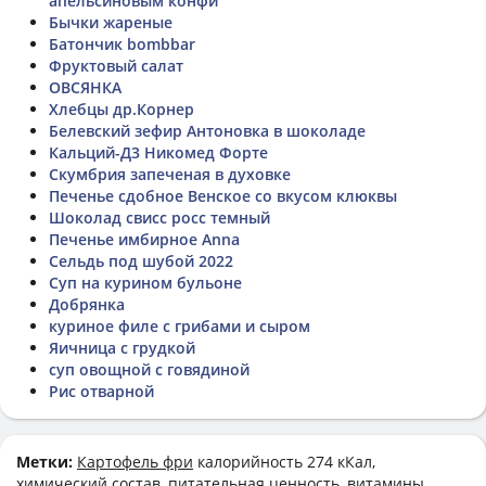
апельсиновым конфи
Бычки жареные
Батончик bombbar
Фруктовый салат
ОВСЯНКА
Хлебцы др.Корнер
Белевский зефир Антоновка в шоколаде
Кальций-Д3 Никомед Форте
Скумбрия запеченая в духовке
Печенье сдобное Венское со вкусом клюквы
Шоколад свисс росс темный
Печенье имбирное Anna
Сельдь под шубой 2022
Суп на курином бульоне
Добрянка
куриное филе с грибами и сыром
Яичница с грудкой
суп овощной с говядиной
Рис отварной
Метки:
Картофель фри
калорийность 274 кКал,
химический состав, питательная ценность, витамины,