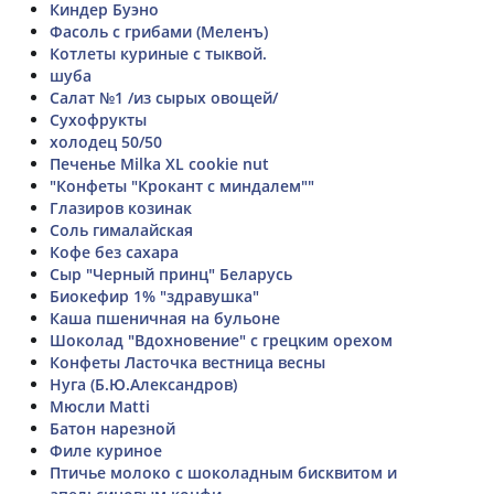
Киндер Буэно
Фасоль с грибами (Меленъ)
Котлеты куриные с тыквой.
шуба
Салат №1 /из сырых овощей/
Сухофрукты
холодец 50/50
Печенье Milka XL cookie nut
"Конфеты "Крокант с миндалем""
Глазиров козинак
Соль гималайская
Кофе без сахара
Сыр "Черный принц" Беларусь
Биокефир 1% "здравушка"
Каша пшеничная на бульоне
Шоколад "Вдохновение" с грецким орехом
Конфеты Ласточка вестница весны
Нуга (Б.Ю.Александров)
Мюсли Matti
Батон нарезной
Филе куриное
Птичье молоко с шоколадным бисквитом и