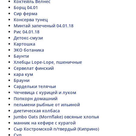
Коктейль Велнес
Борщ 04.01
Сир ферма
Консерва тунец
Минтай запеченый 04.01.18
Рис 04.01.18
Детокс-смузи
Картошка
ЭКО ботаника
Баунти
Хлебцы Lope-Lope, пшеничные
Сервелат финский
кара кум
Брауни
Сардельки телячьи
Чечевица с курицей и луком
Попкорн домашний
пельмени рыбные от ильиной
диетическая колбаса
Jumbo Oats (Mornflake) овсяные хлопья
манник на кефире с курагой
Сыр Костромской п/твердый (Киприно)
Суп