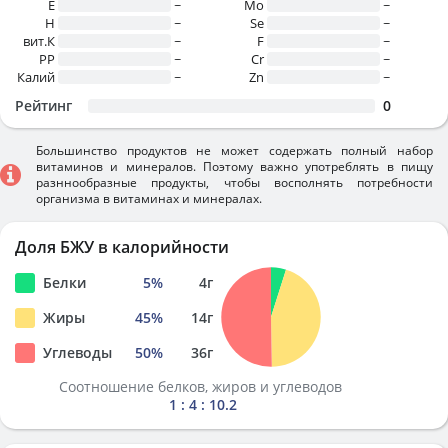
E
~
Mo
~
H
~
Se
~
вит.К
~
F
~
PP
~
Cr
~
Калий
~
Zn
~
Рейтинг
0
Большинство продуктов не может содержать полный набор
витаминов и минералов. Поэтому важно употреблять в пищу
разннообразные продукты, чтобы восполнять потребности
организма в витаминах и минералах.
Доля БЖУ в калорийности
Белки
5
%
4
г
Жиры
45
%
14
г
Углеводы
50
%
36
г
Соотношение белков, жиров и углеводов
1 : 4 : 10.2