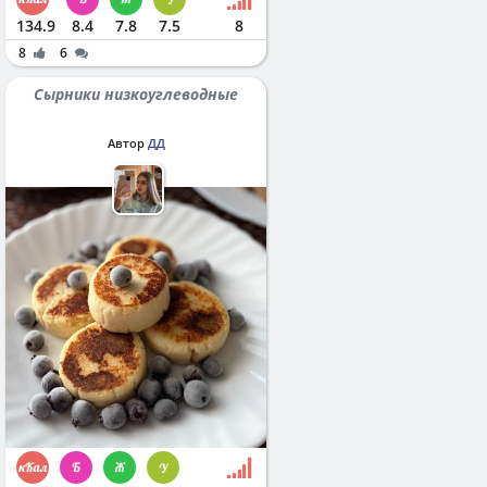
134.9
8.4
7.8
7.5
8
8
6
Сырники низкоуглеводные
Автор
ДД