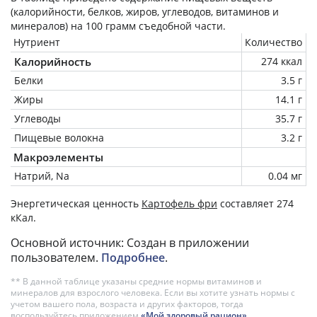
(калорийности, белков, жиров, углеводов, витаминов и
минералов) на
100 грамм
съедобной части.
Нутриент
Количество
Калорийность
274 ккал
Белки
3.5 г
Жиры
14.1 г
Углеводы
35.7 г
Пищевые волокна
3.2 г
Макроэлементы
Натрий, Na
0.04 мг
Энергетическая ценность
Картофель фри
составляет 274
кКал.
Основной источник: Создан в приложении
пользователем.
Подробнее
.
** В данной таблице указаны средние нормы витаминов и
минералов для взрослого человека. Если вы хотите узнать нормы с
учетом вашего пола, возраста и других факторов, тогда
воспользуйтесь приложением
«Мой здоровый рацион»
.