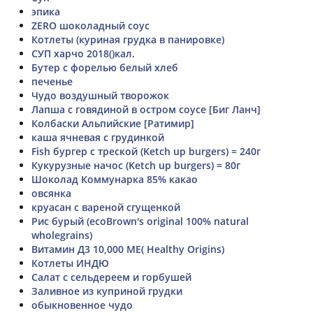
эпика
ZERO шоколадный соус
Котлеты (куриная грудка в панировке)
СУП харчо 2018()кал.
Бутер с форелью белый хлеб
печенье
Чудо воздушный творожок
Лапша с говядиной в остром соусе [Биг Ланч]
Колбаски Альпийские [Ратимир]
каша ячневая с грудинкой
Fish бургер с треской (Ketch up burgers) = 240г
Кукурузные начос (Ketch up burgers) = 80г
Шоколад Коммунарка 85% какао
овсянка
круасан с вареной сгущенкой
Рис бурый (ecoBrown's original 100% natural
wholegrains)
Витамин Д3 10,000 МЕ( Healthy Origins)
Котлеты ИНДЮ
Салат с сельдереем и горбушей
Заливное из куприной грудки
обыкновенное чудо