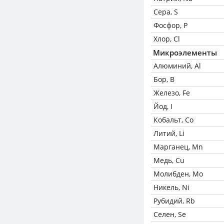
Сера, S
Фосфор, P
Хлор, Cl
Микроэлементы
Алюминий, Al
Бор, B
Железо, Fe
Йод, I
Кобальт, Co
Литий, Li
Марганец, Mn
Медь, Cu
Молибден, Mo
Никель, Ni
Рубидий, Rb
Селен, Se