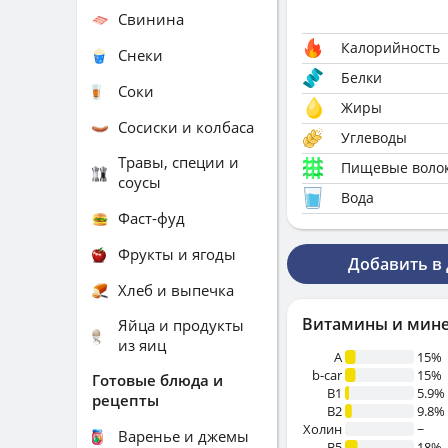
Свинина
Калорийность
Снеки
Белки
Соки
Жиры
Сосиски и колбаса
Углеводы
Травы, специи и
Пищевые воло
соусы
Вода
Фаст-фуд
Фрукты и ягоды
Добавить в
Хлеб и выпечка
Витамины и мин
Яйца и продукты
из яиц
A
15%
b-car
15%
Готовые блюда и
В1
5.9%
рецепты
B2
9.8%
Холин
~
Варенье и джемы
B5
18%