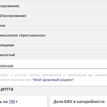
ссерование)
 (Пассерование)
ное
несоленое «Крестьянское»
 пищевая
 молотый
вления
рецепт с учетом потерь витаминов и минералов вы може
птов в приложении
"Мой здоровый рацион"
.
цепта
ь на
100
г
Доля БЖУ в калорийности