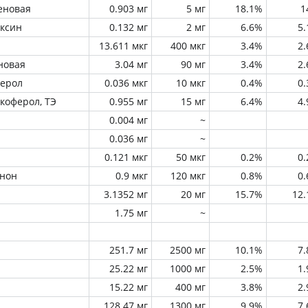
еновая
0.903 мг
5 мг
18.1%
1
оксин
0.132 мг
2 мг
6.6%
5
13.611 мкг
400 мкг
3.4%
2
новая
3.04 мг
90 мг
3.4%
2
ферол
0.036 мкг
10 мкг
0.4%
0
окоферол, ТЭ
0.955 мг
15 мг
6.4%
4
0.004 мг
~
0.036 мг
~
0.121 мкг
50 мкг
0.2%
0
инон
0.9 мкг
120 мкг
0.8%
0
3.1352 мг
20 мг
15.7%
12
1.75 мг
~
251.7 мг
2500 мг
10.1%
7
25.22 мг
1000 мг
2.5%
1
15.22 мг
400 мг
3.8%
2
128.47 мг
1300 мг
9.9%
7