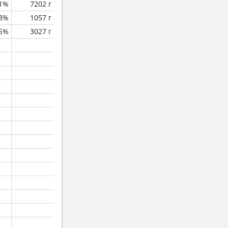
.1%
7202 г
.3%
1057 г
.5%
3027 г