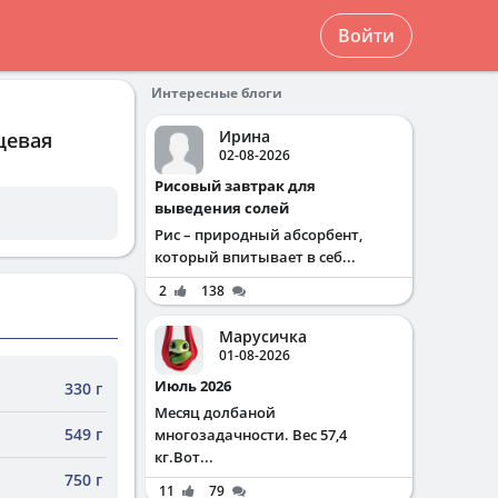
Войти
Интересные блоги
Ирина
щевая
02-08-2026
Рисовый завтрак для
выведения солей
Рис – природный абсорбент,
который впитывает в себ...
2
138
Марусичка
01-08-2026
Июль 2026
330 г
Месяц долбаной
549 г
многозадачности. Вес 57,4
кг.Вот...
750 г
11
79