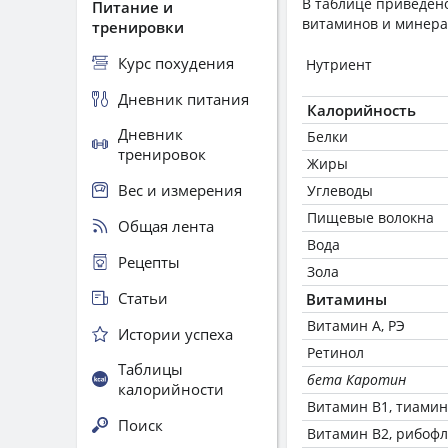
В таблице приведено
Питание и
витаминов и минера
тренировки
Курс похудения
Нутриент
Дневник питания
Калорийность
Дневник
Белки
тренировок
Жиры
Вес и измерения
Углеводы
Пищевые волокна
Общая лента
Вода
Рецепты
Зола
Статьи
Витамины
Витамин А, РЭ
Истории успеха
Ретинол
Таблицы
бета Каротин
калорийности
Витамин В1, тиамин
Поиск
Витамин В2, рибоф