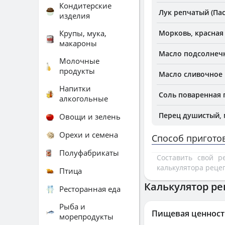
Кондитерские
Лук репчатый (Па
изделия
Крупы, мука,
Морковь, красная
макароны
Масло подсолнеч
Молочные
продукты
Масло сливочное 
Напитки
Соль поваренная
алкогольные
Перец душистый,
Овощи и зелень
Орехи и семена
Способ пригото
Полуфабрикаты
Составить свой 
калькулятора реце
Птица
Калькулятор ре
Ресторанная еда
Рыба и
Пищевая ценност
морепродукты