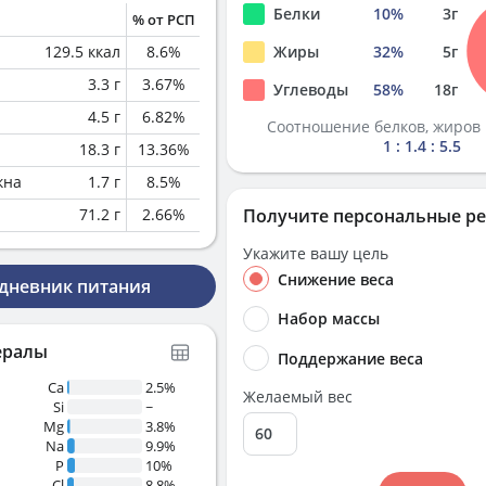
Белки
10
%
3
г
% от РСП
129.5
ккал
8.6
%
Жиры
32
%
5
г
3.3
г
3.67
%
Углеводы
58
%
18
г
4.5
г
6.82
%
Соотношение белков, жиров 
1 : 1.4 : 5.5
18.3
г
13.36
%
кна
1.7
г
8.5
%
71.2
г
2.66
%
Получите персональные р
Укажите вашу цель
Снижение веса
 дневник питания
Набор массы
ералы
Поддержание веса
Ca
2.5%
Желаемый вес
Si
~
Mg
3.8%
Na
9.9%
P
10%
Cl
8.8%