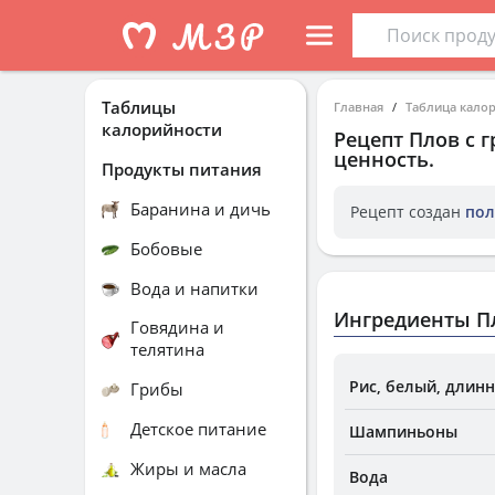
Таблицы
Главная
Таблица кало
калорийности
Рецепт
Плов с 
ценность.
Продукты питания
Баранина и дичь
Рецепт создан
пол
Бобовые
Вода и напитки
Ингредиенты П
Говядина и
телятина
Рис, белый, длин
Грибы
Детское питание
Шампиньоны
Жиры и масла
Вода