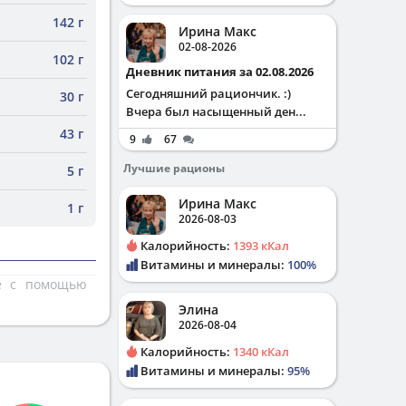
142 г
Ирина Макс
02-08-2026
102 г
Дневник питания за 02.08.2026
Сегодняшний рациончик. :)
30 г
Вчера был насыщенный ден...
43 г
9
67
Лучшие рационы
5 г
Ирина Макс
1 г
2026-08-03
Калорийность:
1393 кКал
Витамины и минералы:
100%
те с помощью
Элина
2026-08-04
Калорийность:
1340 кКал
Витамины и минералы:
95%