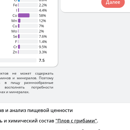
Далее
Fe
2.2%
I
4.4%
Co
58%
Mn
12%
Cu
7%
Mo
2%
Se
7.6%
F
1.4%
Cr
9.5%
Zn
3.3%
7.5
уктов не может содержать
минов и минералов. Поэтому
ть в пищу разннообразные
 восполнять потребности
нах и минералах.
ав и анализ пищевой ценности
ь и химический состав
"Плов с грибами"
.