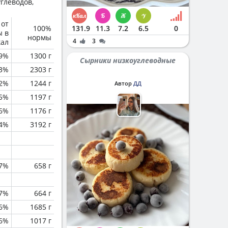
глеводов,
 от
100%
131.9
11.3
7.2
6.5
0
ы в
нормы
4
3
кал
.9%
1300 г
Сырники низкоуглеводные
.3%
2303 г
.2%
1244 г
Автор
ДД
.5%
1197 г
.6%
1176 г
.4%
3192 г
.7%
658 г
.7%
664 г
.6%
1685 г
.6%
1017 г