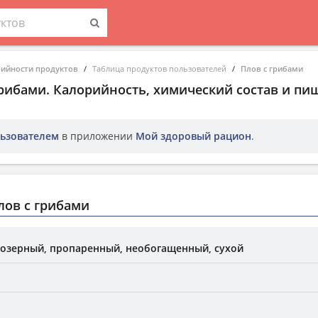
рийности продуктов
Таблица продуктов пользователей
Плов с грибами
грибами
. Калорийность, химический состав и пи
ьзователем
в приложении
Мой здоровый рацион
.
лов с грибами
нозерный, пропаренный, необогащенный, сухой