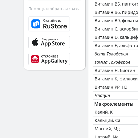
Витамин В5, пантот
Помощь и обратная связь
Витамин В6, пирид
Витамин В9, фолаты
Витамин C, аскорби
Витамин D, кальци
Витамин Е, альфа т
бета Токоферол
гамма Токоферол
Витамин Н, биотин
Витамин К, филлох
Витамин РР, НЭ
Ниацин
Макроэлементы
Калий, K
Кальций, Ca
Магний, Mg
Натрий, Na