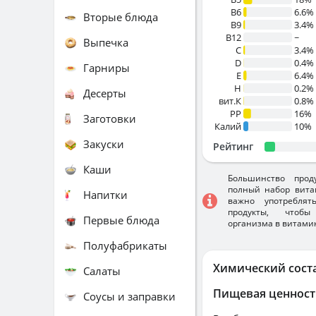
B6
6.6%
Вторые блюда
B9
3.4%
B12
~
Выпечка
C
3.4%
D
0.4%
Гарниры
E
6.4%
H
0.2%
Десерты
вит.К
0.8%
PP
16%
Заготовки
Калий
10%
Закуски
Рейтинг
Каши
Большинство прод
полный набор вита
Напитки
важно употребля
продукты, чтобы
Первые блюда
организма в витами
Полуфабрикаты
Химический сост
Салаты
Пищевая ценност
Соусы и заправки