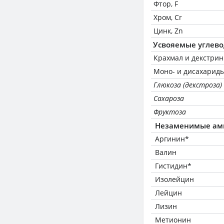
Фтор, F
Хром, Cr
Цинк, Zn
Усвояемые углев
Крахмал и декстри
Моно- и дисахариды
Глюкоза (декстроза)
Сахароза
Фруктоза
Незаменимые ам
Аргинин*
Валин
Гистидин*
Изолейцин
Лейцин
Лизин
Метионин