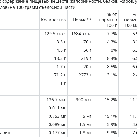
 содержание пищевых веществ (калорийности, белков, жиров, у
лов) на
100 грамм
съедобной части.
% от
%
Количество
Норма**
нормы в
норм
100 г
100 к
129.5 ккал
1684 ккал
7.7%
5
3.3 г
76 г
4.3%
3
4.5 г
56 г
8%
6
18.3 г
219 г
8.4%
6
1.7 г
20 г
8.5%
6
71.2 г
2273 г
3.1%
2
1 г
~
136.7 мкг
900 мкг
15.2%
11
0.011 мг
~
0.753 мг
5 мг
15.1%
11
0.089 мг
1.5 мг
5.9%
4
лавин
0.177 мг
1.8 мг
9.8%
7