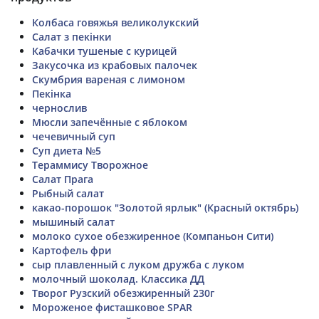
Колбаса говяжья великолукский
Салат з пекінки
Кабачки тушеные с курицей
Закусочка из крабовых палочек
Скумбрия вареная с лимоном
Пекінка
чернослив
Мюсли запечённые с яблоком
чечевичный суп
Суп диета №5
Тераммису Творожное
Салат Прага
Рыбный салат
какао-порошок "Золотой ярлык" (Красный октябрь)
мышиный салат
молоко сухое обезжиренное (Компаньон Сити)
Картофель фри
сыр плавленный с луком дружба с луком
молочный шоколад. Классика ДД
Творог Рузский обезжиренный 230г
Мороженое фисташковое SPAR