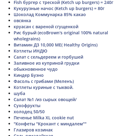
Fish бургер с треской (Ketch up burgers) = 240г
Кукурузные начос (Ketch up burgers) = 80г
Шоколад Коммунарка 85% какао
овсянка
круасан с вареной сгущенкой
Рис бурый (ecoBrown's original 100% natural
wholegrains)
Витамин Д3 10,000 МЕ( Healthy Origins)
Котлеты ИНДЮ
Салат с сельдереем и горбушей
Заливное из куприной грудки
обыкновенное чудо
Киндер Буэно
Фасоль с грибами (Меленъ)
Котлеты куриные с тыквой.
шуба
Салат №1 /из сырых овощей/
Сухофрукты
холодец 50/50
Печенье Milka XL cookie nut
"Конфеты "Крокант с миндалем""
Глазиров козинак
Соль гималайская