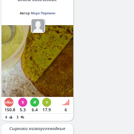
Автор
Море Перемен
150.8
5.3
6.4
17.9
6
4
3
Сырники низкоуглеводные