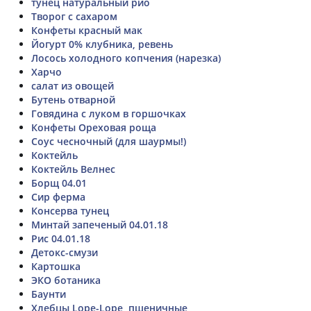
тунец натуральный рио
Творог с сахаром
Конфеты красный мак
Йогурт 0% клубника, ревень
Лосось холодного копчения (нарезка)
Харчо
салат из овощей
Бутень отварной
Говядина с луком в горшочках
Конфеты Ореховая роща
Соус чесночный (для шаурмы!)
Коктейль
Коктейль Велнес
Борщ 04.01
Сир ферма
Консерва тунец
Минтай запеченый 04.01.18
Рис 04.01.18
Детокс-смузи
Картошка
ЭКО ботаника
Баунти
Хлебцы Lope-Lope, пшеничные