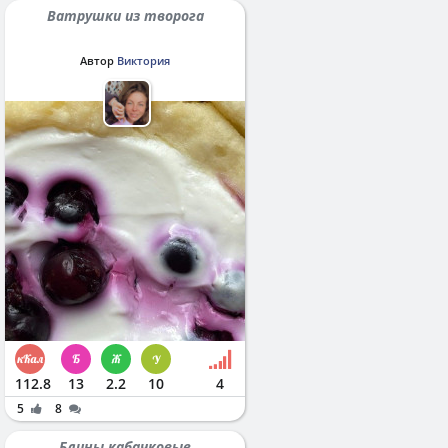
Ватрушки из творога
Автор
Виктория
112.8
13
2.2
10
4
5
8
Блины кабачковые