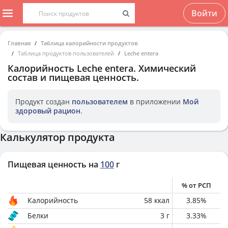
Войти
Главная
Таблица калорийности продуктов
Таблица продуктов пользователей
Leche entera
Калорийность
Leche entera
. Химический
состав и пищевая ценность.
Продукт создан
пользователем
в приложении
Мой
здоровый рацион
.
Калькулятор продукта
Пищевая ценность на
100
г
% от РСП
Калорийность
58
ккал
3.85
%
Белки
3
г
3.33
%