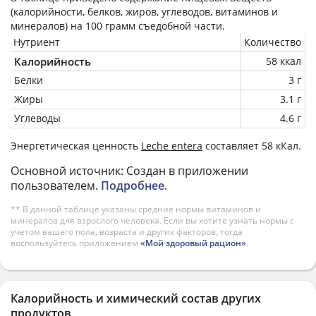
(калорийности, белков, жиров, углеводов, витаминов и
минералов) на
100 грамм
съедобной части.
Нутриент
Количество
Калорийность
58 ккал
Белки
3 г
Жиры
3.1 г
Углеводы
4.6 г
Энергетическая ценность
Leche entera
составляет 58 кКал.
Основной источник: Создан в приложении
пользователем.
Подробнее
.
** В данной таблице указаны средние нормы витаминов и
минералов для взрослого человека. Если вы хотите узнать нормы с
учетом вашего пола, возраста и других факторов, тогда
воспользуйтесь приложением
«Мой здоровый рацион»
.
Калорийность и химический состав других
продуктов