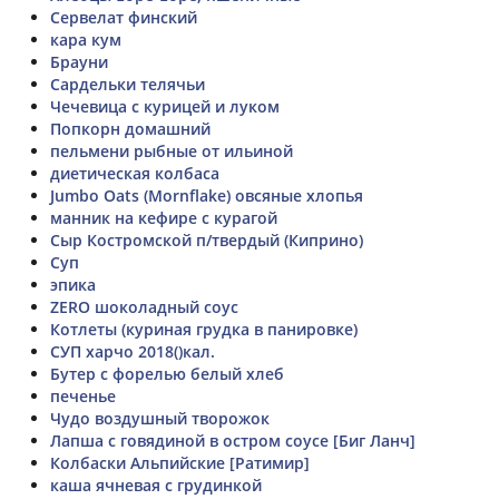
Сервелат финский
кара кум
Брауни
Сардельки телячьи
Чечевица с курицей и луком
Попкорн домашний
пельмени рыбные от ильиной
диетическая колбаса
Jumbo Oats (Mornflake) овсяные хлопья
манник на кефире с курагой
Сыр Костромской п/твердый (Киприно)
Суп
эпика
ZERO шоколадный соус
Котлеты (куриная грудка в панировке)
СУП харчо 2018()кал.
Бутер с форелью белый хлеб
печенье
Чудо воздушный творожок
Лапша с говядиной в остром соусе [Биг Ланч]
Колбаски Альпийские [Ратимир]
каша ячневая с грудинкой