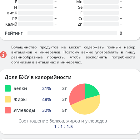
E
~
Mo
~
H
~
Se
~
вит.К
~
F
~
PP
~
Cr
~
Калий
~
Zn
~
Рейтинг
0
Большинство продуктов не может содержать полный набор
витаминов и минералов. Поэтому важно употреблять в пищу
разннообразные продукты, чтобы восполнять потребности
организма в витаминах и минералах.
Доля БЖУ в калорийности
Белки
21
%
3
г
Жиры
48
%
3
г
Углеводы
32
%
5
г
Соотношение белков, жиров и углеводов
1 : 1 : 1.5