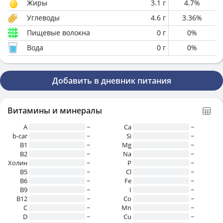
Жиры
3.1
г
4.7
%
Углеводы
4.6
г
3.36
%
Пищевые волокна
0
г
0
%
Вода
0
г
0
%
Добавить в дневник питания
Витамины и минералы
A
~
Ca
~
b-car
~
Si
~
В1
~
Mg
~
B2
~
Na
~
Холин
~
P
~
B5
~
Cl
~
B6
~
Fe
~
B9
~
I
~
B12
~
Co
~
C
~
Mn
~
D
~
Cu
~