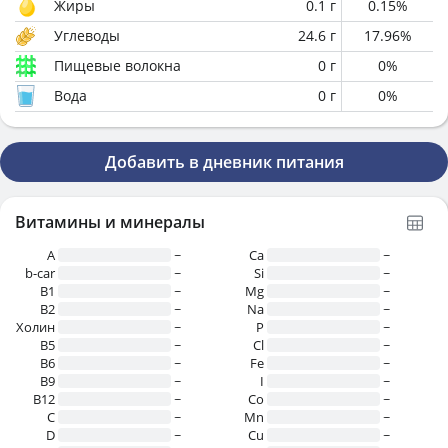
Жиры
0.1
г
0.15
%
Углеводы
24.6
г
17.96
%
Пищевые волокна
0
г
0
%
Вода
0
г
0
%
Добавить в дневник питания
Витамины и минералы
A
~
Ca
~
b-car
~
Si
~
В1
~
Mg
~
B2
~
Na
~
Холин
~
P
~
B5
~
Cl
~
B6
~
Fe
~
B9
~
I
~
B12
~
Co
~
C
~
Mn
~
D
~
Cu
~