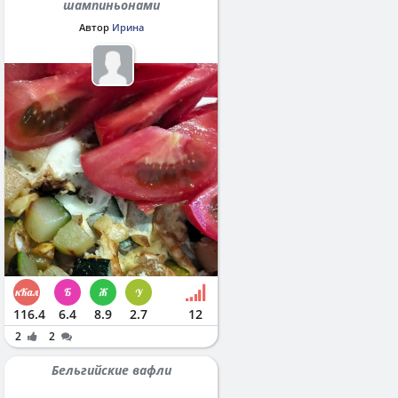
шампиньонами
Автор
Ирина
116.4
6.4
8.9
2.7
12
2
2
Бельгийские вафли