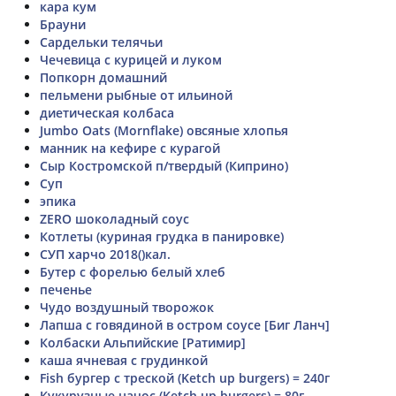
кара кум
Брауни
Сардельки телячьи
Чечевица с курицей и луком
Попкорн домашний
пельмени рыбные от ильиной
диетическая колбаса
Jumbo Oats (Mornflake) овсяные хлопья
манник на кефире с курагой
Сыр Костромской п/твердый (Киприно)
Суп
эпика
ZERO шоколадный соус
Котлеты (куриная грудка в панировке)
СУП харчо 2018()кал.
Бутер с форелью белый хлеб
печенье
Чудо воздушный творожок
Лапша с говядиной в остром соусе [Биг Ланч]
Колбаски Альпийские [Ратимир]
каша ячневая с грудинкой
Fish бургер с треской (Ketch up burgers) = 240г
Кукурузные начос (Ketch up burgers) = 80г