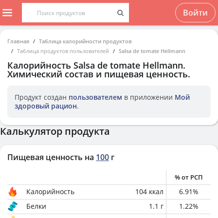
Войти
Главная
Таблица калорийности продуктов
Таблица продуктов пользователей
Salsa de tomate Hellmann
Калорийность
Salsa de tomate Hellmann
.
Химический состав и пищевая ценность.
Продукт создан
пользователем
в приложении
Мой
здоровый рацион
.
Калькулятор продукта
Пищевая ценность на
100
г
% от РСП
Калорийность
104
ккал
6.91
%
Белки
1.1
г
1.22
%