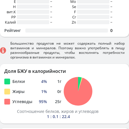
E
~
Mo
~
H
~
Se
~
вит.К
~
F
~
PP
~
Cr
~
Калий
~
Zn
~
Рейтинг
0
Большинство продуктов не может содержать полный набор
витаминов и минералов. Поэтому важно употреблять в пищу
разннообразные продукты, чтобы восполнять потребности
организма в витаминах и минералах.
Доля БЖУ в калорийности
Белки
4
%
1
г
Жиры
1
%
0
г
Углеводы
95
%
25
г
Соотношение белков, жиров и углеводов
1 : 0.1 : 22.4