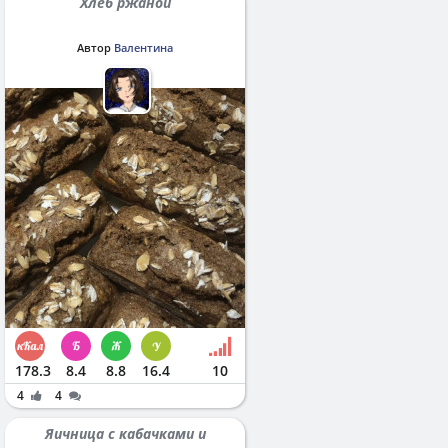
Хлеб ржаной
Автор
Валентина
178.3
8.4
8.8
16.4
10
4
4
Яичница с кабачками и