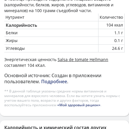
(калорийности, белков, жиров, углеводов, витаминов и
минералов) на
100 грамм
съедобной части.
Нутриент
Количество
Калорийность
104 ккал
Белки
1.1 г
Жиры
0.1 г
Углеводы
24.6 г
Энергетическая ценность
Salsa de tomate Hellmann
составляет 104 кКал.
Основной источник: Создан в приложении
пользователем.
Подробнее
.
** В данной таблице указаны средние нормы витаминов и
минералов для взрослого человека. Если вы хотите узнать нормы с
учетом вашего пола, возраста и других факторов, тогда
воспользуйтесь приложением
«Мой здоровый рацион»
.
Калорийность и химический состав других