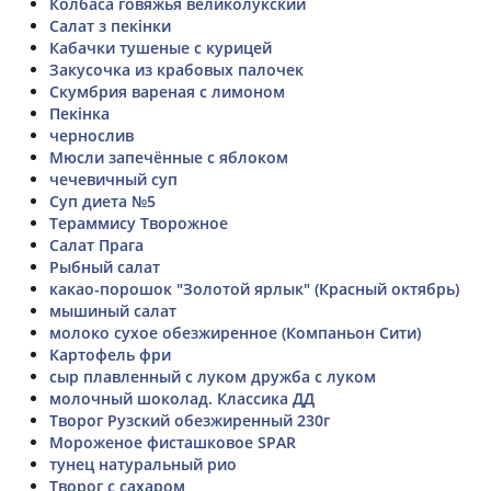
Колбаса говяжья великолукский
Салат з пекінки
Кабачки тушеные с курицей
Закусочка из крабовых палочек
Скумбрия вареная с лимоном
Пекінка
чернослив
Мюсли запечённые с яблоком
чечевичный суп
Суп диета №5
Тераммису Творожное
Салат Прага
Рыбный салат
какао-порошок "Золотой ярлык" (Красный октябрь)
мышиный салат
молоко сухое обезжиренное (Компаньон Сити)
Картофель фри
сыр плавленный с луком дружба с луком
молочный шоколад. Классика ДД
Творог Рузский обезжиренный 230г
Мороженое фисташковое SPAR
тунец натуральный рио
Творог с сахаром