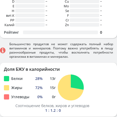
D
~
Cu
~
E
~
Mo
~
H
~
Se
~
вит.К
~
F
~
PP
~
Cr
~
Калий
~
Zn
~
Рейтинг
0
Большинство продуктов не может содержать полный набор
витаминов и минералов. Поэтому важно употреблять в пищу
разннообразные продукты, чтобы восполнять потребности
организма в витаминах и минералах.
Доля БЖУ в калорийности
Белки
28
%
13
г
Жиры
72
%
15
г
Углеводы
0
%
0
г
Соотношение белков, жиров и углеводов
1 : 1.2 : 0