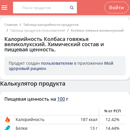
Войти
Главная
Таблица калорийности продуктов
Таблица продуктов пользователей
Колбаса говяжья великолукский
Калорийность
Колбаса говяжья
великолукский
. Химический состав и
пищевая ценность.
Продукт создан
пользователем
в приложении
Мой
здоровый рацион
.
Калькулятор продукта
Пищевая ценность на
100
г
% от РСП
Калорийность
187
ккал
12.42
%
Белки
13
г
14.44
%