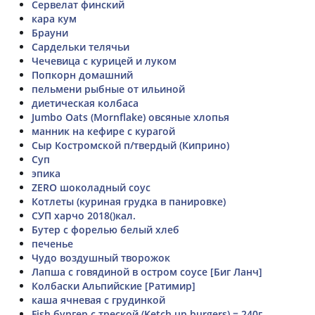
Сервелат финский
кара кум
Брауни
Сардельки телячьи
Чечевица с курицей и луком
Попкорн домашний
пельмени рыбные от ильиной
диетическая колбаса
Jumbo Oats (Mornflake) овсяные хлопья
манник на кефире с курагой
Сыр Костромской п/твердый (Киприно)
Суп
эпика
ZERO шоколадный соус
Котлеты (куриная грудка в панировке)
СУП харчо 2018()кал.
Бутер с форелью белый хлеб
печенье
Чудо воздушный творожок
Лапша с говядиной в остром соусе [Биг Ланч]
Колбаски Альпийские [Ратимир]
каша ячневая с грудинкой
Fish бургер с треской (Ketch up burgers) = 240г