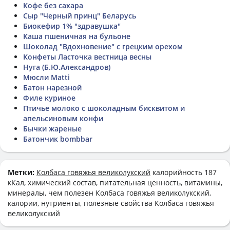
Кофе без сахара
Сыр "Черный принц" Беларусь
Биокефир 1% "здравушка"
Каша пшеничная на бульоне
Шоколад "Вдохновение" с грецким орехом
Конфеты Ласточка вестница весны
Нуга (Б.Ю.Александров)
Мюсли Matti
Батон нарезной
Филе куриное
Птичье молоко с шоколадным бисквитом и
апельсиновым конфи
Бычки жареные
Батончик bombbar
Метки:
Колбаса говяжья великолукский
калорийность 187
кКал, химический состав, питательная ценность, витамины,
минералы, чем полезен Колбаса говяжья великолукский,
калории, нутриенты, полезные свойства Колбаса говяжья
великолукский