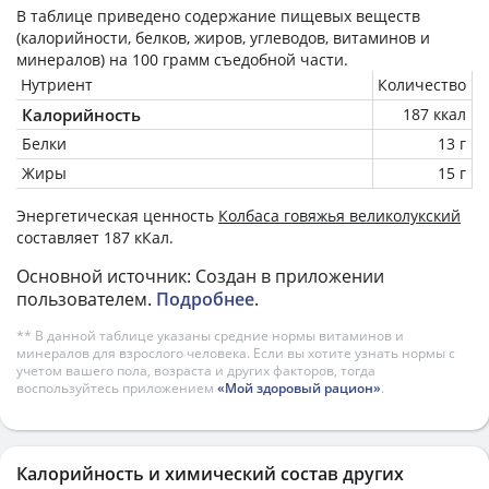
В таблице приведено содержание пищевых веществ
(калорийности, белков, жиров, углеводов, витаминов и
минералов) на
100 грамм
съедобной части.
Нутриент
Количество
Калорийность
187 ккал
Белки
13 г
Жиры
15 г
Энергетическая ценность
Колбаса говяжья великолукский
составляет 187 кКал.
Основной источник: Создан в приложении
пользователем.
Подробнее
.
** В данной таблице указаны средние нормы витаминов и
минералов для взрослого человека. Если вы хотите узнать нормы с
учетом вашего пола, возраста и других факторов, тогда
воспользуйтесь приложением
«Мой здоровый рацион»
.
Калорийность и химический состав других