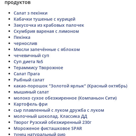
продуктов
Салат з пекінки
Кабачки тушеные с курицей
Закусочка из крабовых палочек
Скумбрия вареная с лимоном
Пекінка
чернослив
Мюсли запечённые с яблоком
чечевичный суп
Суп диета №5
Тераммису Творожное
Салат Прага
Рыбный салат
какао-порошок "Золотой ярлык" (Красный октябрь)
мышиный салат
молоко сухое обезжиренное (Компаньон Сити)
Картофель фри
сыр плавленный с луком дружба с луком
молочный шоколад. Классика ДД
Творог Рузский обезжиренный 230г
Мороженое фисташковое SPAR
тунец натуральный рио