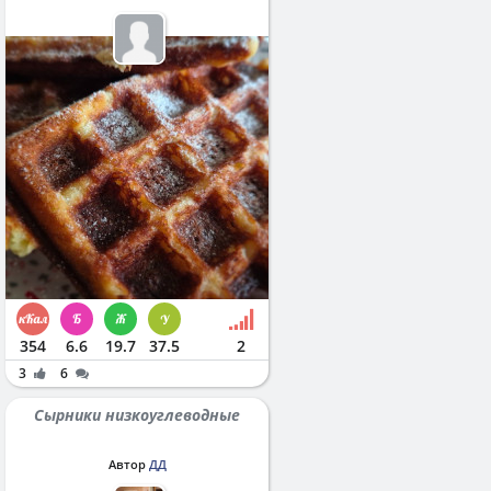
354
6.6
19.7
37.5
2
3
6
Сырники низкоуглеводные
Автор
ДД