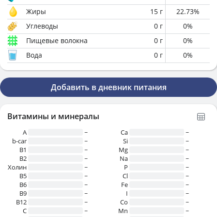
Жиры
15
г
22.73
%
Углеводы
0
г
0
%
Пищевые волокна
0
г
0
%
Вода
0
г
0
%
Добавить в дневник питания
Витамины и минералы
A
~
Ca
~
b-car
~
Si
~
В1
~
Mg
~
B2
~
Na
~
Холин
~
P
~
B5
~
Cl
~
B6
~
Fe
~
B9
~
I
~
B12
~
Co
~
C
~
Mn
~