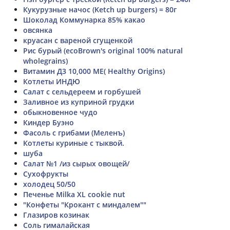
Кукурузные начос (Ketch up burgers) = 80г
Шоколад Коммунарка 85% какао
овсянка
круасан с вареной сгущенкой
Рис бурый (ecoBrown's original 100% natural
wholegrains)
Витамин Д3 10,000 МЕ( Healthy Origins)
Котлеты ИНДЮ
Салат с сельдереем и горбушей
Заливное из куприной грудки
обыкновенное чудо
Киндер Буэно
Фасоль с грибами (Меленъ)
Котлеты куриные с тыквой.
шуба
Салат №1 /из сырых овощей/
Сухофрукты
холодец 50/50
Печенье Milka XL cookie nut
"Конфеты "Крокант с миндалем""
Глазиров козинак
Соль гималайская