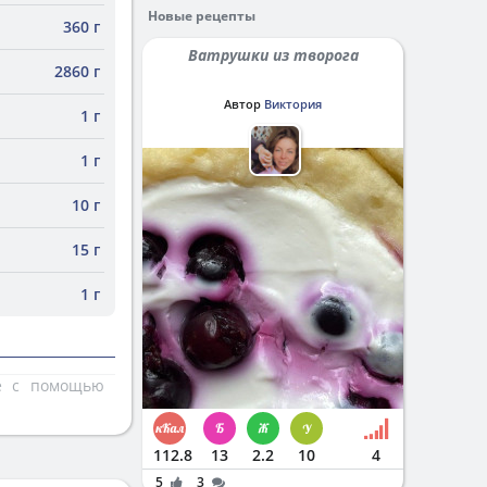
Новые рецепты
360 г
Ватрушки из творога
2860 г
Автор
Виктория
1 г
1 г
10 г
15 г
1 г
те с помощью
112.8
13
2.2
10
4
5
3