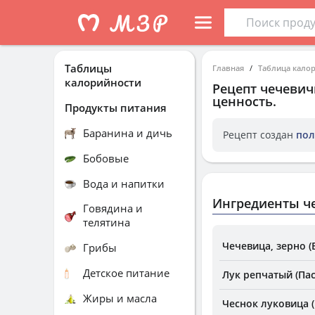
Таблицы
Главная
Таблица кало
калорийности
Рецепт
чечевич
ценность.
Продукты питания
Баранина и дичь
Рецепт создан
пол
Бобовые
Вода и напитки
Ингредиенты ч
Говядина и
телятина
Чечевица, зерно (
Грибы
Детское питание
Лук репчатый (Па
Жиры и масла
Чеснок луковица 