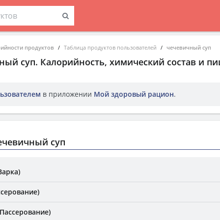
рийности продуктов
Таблица продуктов пользователей
чечевичный суп
ный суп
. Калорийность, химический состав и п
ьзователем
в приложении
Мой здоровый рацион
.
ечевичный суп
Варка)
ссерование)
(Пассерование)