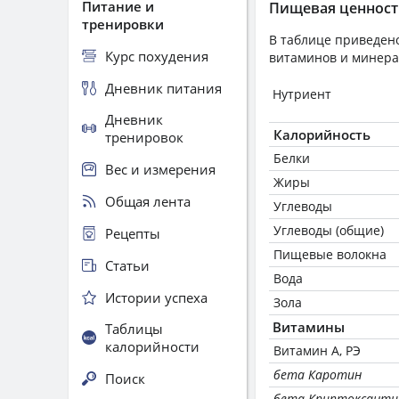
Питание и
Пищевая ценност
тренировки
В таблице приведено
Курс похудения
витаминов и минера
Дневник питания
Нутриент
Дневник
Калорийность
тренировок
Белки
Вес и измерения
Жиры
Общая лента
Углеводы
Углеводы (общие)
Рецепты
Пищевые волокна
Статьи
Вода
Истории успеха
Зола
Витамины
Таблицы
калорийности
Витамин А, РЭ
бета Каротин
Поиск
бета Криптоксанти