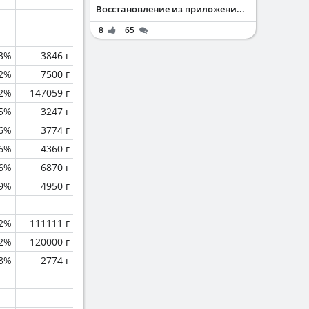
Восстановление из приложени...
8
65
.3%
3846 г
.2%
7500 г
.2%
147059 г
.5%
3247 г
.6%
3774 г
.6%
4360 г
.6%
6870 г
.9%
4950 г
.2%
111111 г
.2%
120000 г
.8%
2774 г