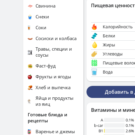
Пищевая ценност
Свинина
Снеки
Калорийность
Соки
Белки
Сосиски и колбаса
Жиры
Травы, специи и
Углеводы
соусы
Пищевые воло
Фаст-фуд
Вода
Фрукты и ягоды
Хлеб и выпечка
Добавить в
Яйца и продукты
из яиц
Витамины и мин
Готовые блюда и
A
0.1%
рецепты
b-car
0.1%
В1
2.6%
Варенье и джемы