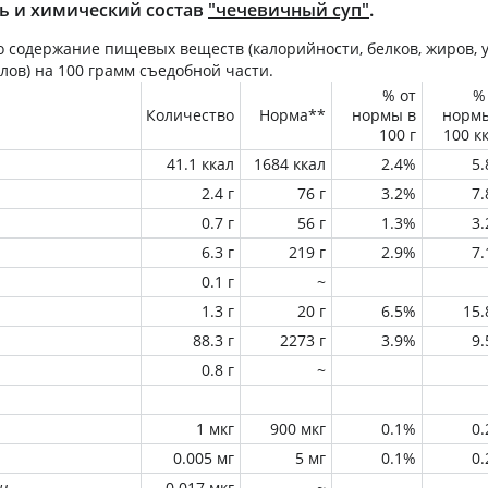
ь и химический состав
"чечевичный суп"
.
 содержание пищевых веществ (калорийности, белков, жиров, у
лов) на
100 грамм
съедобной части.
% от
%
Количество
Норма**
нормы в
норм
100 г
100 к
41.1 ккал
1684 ккал
2.4%
5
2.4 г
76 г
3.2%
7
0.7 г
56 г
1.3%
3
6.3 г
219 г
2.9%
7
0.1 г
~
1.3 г
20 г
6.5%
15
88.3 г
2273 г
3.9%
9
0.8 г
~
1 мкг
900 мкг
0.1%
0
0.005 мг
5 мг
0.1%
0
н
0.017 мкг
~