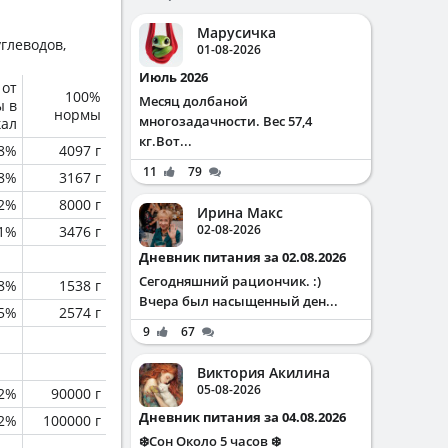
Марусичка
глеводов,
01-08-2026
Июль 2026
 от
100%
Месяц долбаной
ы в
нормы
многозадачности. Вес 57,4
кал
кг.Вот...
.8%
4097 г
11
79
.8%
3167 г
.2%
8000 г
Ирина Макс
02-08-2026
.1%
3476 г
Дневник питания за 02.08.2026
Сегодняшний рациончик. :)
.8%
1538 г
Вчера был насыщенный ден...
.5%
2574 г
9
67
Виктория Акилина
05-08-2026
.2%
90000 г
Дневник питания за 04.08.2026
.2%
100000 г
❄️Сон Около 5 часов ❄️