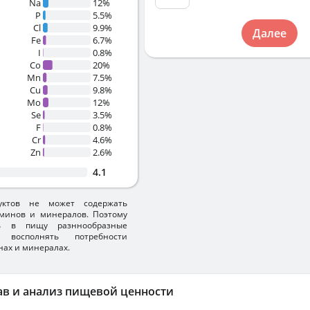
Na
12%
P
5.5%
Cl
9.9%
Далее
Fe
6.7%
I
0.8%
Co
20%
Mn
7.5%
Cu
9.8%
Mo
12%
Se
3.5%
F
0.8%
Cr
4.6%
Zn
2.6%
4.1
уктов не может содержать
минов и минералов. Поэтому
ть в пищу разннообразные
 восполнять потребности
нах и минералах.
ав и анализ пищевой ценности