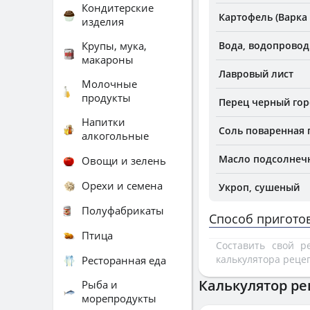
Кондитерские
Картофель (Варка 
изделия
Крупы, мука,
Вода, водопровод
макароны
Лавровый лист
Молочные
продукты
Перец черный го
Напитки
Соль поваренная
алкогольные
Масло подсолнеч
Овощи и зелень
Орехи и семена
Укроп, сушеный
Полуфабрикаты
Способ пригото
Птица
Составить свой 
калькулятора реце
Ресторанная еда
Калькулятор ре
Рыба и
морепродукты