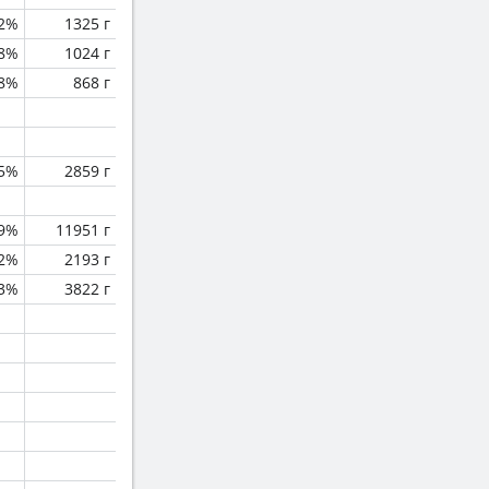
.2%
1325 г
.8%
1024 г
8%
868 г
.5%
2859 г
.9%
11951 г
.2%
2193 г
.3%
3822 г