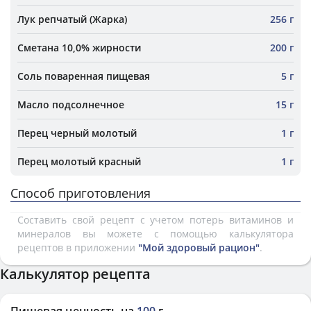
Лук репчатый (Жарка)
256 г
Сметана 10,0% жирности
200 г
Соль поваренная пищевая
5 г
Масло подсолнечное
15 г
Перец черный молотый
1 г
Перец молотый красный
1 г
Способ приготовления
Составить свой рецепт с учетом потерь витаминов и
минералов вы можете с помощью калькулятора
рецептов в приложении
"Мой здоровый рацион"
.
Калькулятор рецепта