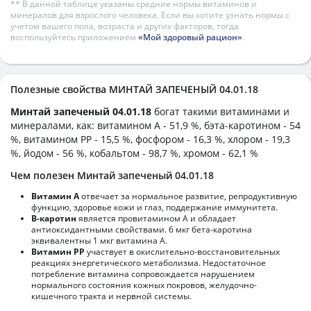
** В данной таблице указаны средние нормы витаминов и
минералов для взрослого человека. Если вы хотите узнать нормы с
учетом вашего пола, возраста и других факторов, тогда
воспользуйтесь приложением
«Мой здоровый рацион»
.
Полезные свойства МИНТАЙ ЗАПЕЧЕНЫЙ 04.01.18
Минтай запеченый 04.01.18
богат такими витаминами и
минералами, как: витамином А - 51,9 %, бэта-каротином - 54
%, витамином PP - 15,5 %, фосфором - 16,3 %, хлором - 19,3
%, йодом - 56 %, кобальтом - 98,7 %, хромом - 62,1 %
Чем полезен Минтай запеченый 04.01.18
Витамин А
отвечает за нормальное развитие, репродуктивную
функцию, здоровье кожи и глаз, поддержание иммунитета.
В-каротин
является провитамином А и обладает
антиоксидантными свойствами. 6 мкг бета-каротина
эквивалентны 1 мкг витамина А.
Витамин РР
участвует в окислительно-восстановительных
реакциях энергетического метаболизма. Недостаточное
потребление витамина сопровождается нарушением
нормального состояния кожных покровов, желудочно-
кишечного тракта и нервной системы.