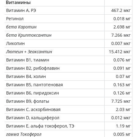
Витамины
Витамин А, РЭ
467.2 мкг
Ретинол
0.018 мг
бета Каротин
2.698 мг
бета Криптоксантин
7.266 мкг
Ликопин
0.007 мкг
Лютеин + Зеаксантин
15.412 мкг
Витамин В1, тиамин
0.076 мг
Витамин В2, рибофлавин
0.091 мг
Витамин В4, холин
0.07 мг
Витамин В5, пантотеновая
0.163 мг
Витамин В6, пиридоксин
0.126 мг
Витамин В9, фолаты
7.725 мкг
Витамин C, аскорбиновая
2.03 мг
Витамин D, кальциферол
0.012 мкг
Витамин Е, альфа токоферол, ТЭ
1.19 мг
гамма Токоферол
0.005 мг