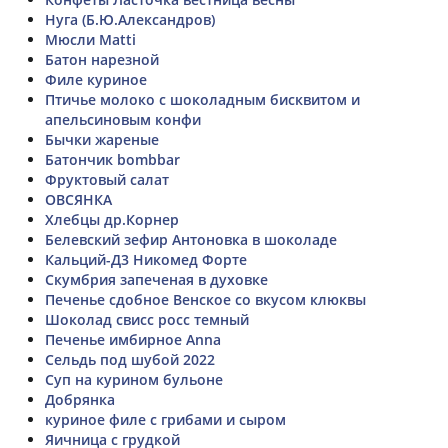
Нуга (Б.Ю.Александров)
Мюсли Matti
Батон нарезной
Филе куриное
Птичье молоко с шоколадным бисквитом и
апельсиновым конфи
Бычки жареные
Батончик bombbar
Фруктовый салат
ОВСЯНКА
Хлебцы др.Корнер
Белевский зефир Антоновка в шоколаде
Кальций-Д3 Никомед Форте
Скумбрия запеченая в духовке
Печенье сдобное Венское со вкусом клюквы
Шоколад свисс росс темный
Печенье имбирное Anna
Сельдь под шубой 2022
Суп на курином бульоне
Добрянка
куриное филе с грибами и сыром
Яичница с грудкой