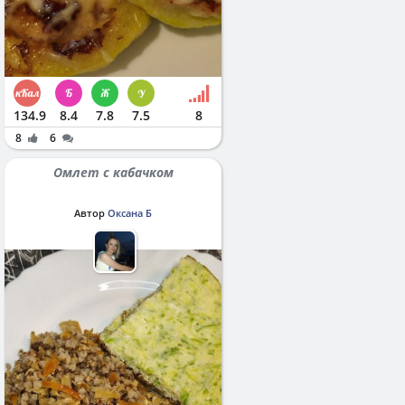
134.9
8.4
7.8
7.5
8
8
6
Омлет с кабачком
Автор
Оксана Б