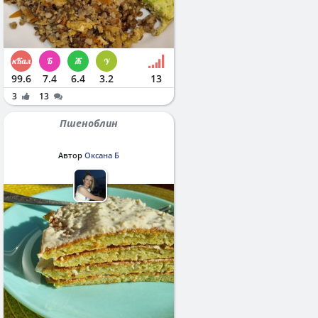
99.6
7.4
6.4
3.2
13
3
13
Пшеноблин
Автор
Оксана Б