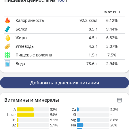
Пищевая ценность на
100
г
% от РСП
Калорийность
92.2
ккал
6.12
%
Белки
8.5
г
9.44
%
Жиры
4.5
г
6.82
%
Углеводы
4.2
г
3.07
%
Пищевые волокна
1.5
г
7.5
%
Вода
78.6
г
2.94
%
Добавить в дневник питания
Витамины и минералы
A
52%
Ca
5.2%
b-car
54%
Si
~
В1
5.1%
Mg
8.8%
B2
5.1%
Na
20%