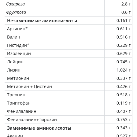
Сахароза
2.8 г
Фруктоза
0.6 г
Незаменимые аминокислоты
0.161 г
Аргинин*
0.611 г
Валин
0.516 г
Гистидин*
0.229 г
Изолейцин
0.629 г
Лейцин
0.745 г
Лизин
1.024 г
Метионин
0.337 г
Метионин + Цистеин
0.426 г
Треонин
0.518 г
Триптофан
0.119 г
Фенилаланин
0.407 г
Фенилаланин+Тирозин
0.753 г
Заменимые аминокислоты
0.343 г
Аланин
0.527 г