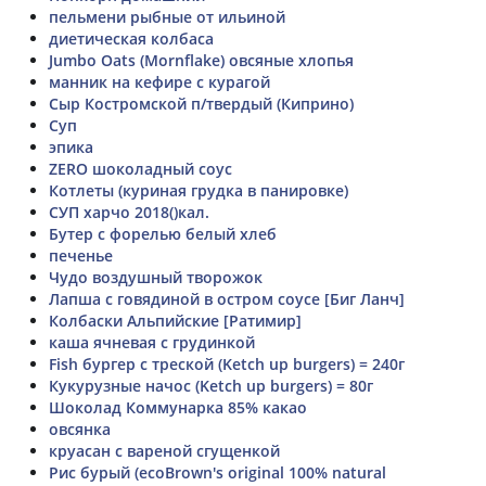
пельмени рыбные от ильиной
диетическая колбаса
Jumbo Oats (Mornflake) овсяные хлопья
манник на кефире с курагой
Сыр Костромской п/твердый (Киприно)
Суп
эпика
ZERO шоколадный соус
Котлеты (куриная грудка в панировке)
СУП харчо 2018()кал.
Бутер с форелью белый хлеб
печенье
Чудо воздушный творожок
Лапша с говядиной в остром соусе [Биг Ланч]
Колбаски Альпийские [Ратимир]
каша ячневая с грудинкой
Fish бургер с треской (Ketch up burgers) = 240г
Кукурузные начос (Ketch up burgers) = 80г
Шоколад Коммунарка 85% какао
овсянка
круасан с вареной сгущенкой
Рис бурый (ecoBrown's original 100% natural