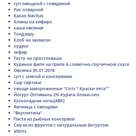
суп овощной с говядиной
Рис отварной
Какао Navitas
блины на кифире
каша овсяная
Тондзиру
Хлеб на закваске
пудинг
зефир
Тесто на простокваше
Куриное филе на гриле в сливочно-горчичном соусе
Овсянка 05.01.2018
суп с семгой и консервами
Сыр сиртаки
овощи замороженные "Сотэ " Краски лета""
Йогурт Оптималь 2% Курага-Злаки-лен
Шоколадная ночь[АВК]
Яичница с овощами
"Вкуснятина"
Паста из рыбных консервов
Смузи из фруктов с натуральным йогуртом
atkins