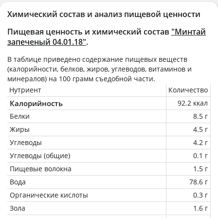
Химический состав и анализ пищевой ценности
Пищевая ценность и химический состав
"Минтай
запеченый 04.01.18"
.
В таблице приведено содержание пищевых веществ
(калорийности, белков, жиров, углеводов, витаминов и
минералов) на
100 грамм
съедобной части.
Нутриент
Количество
Калорийность
92.2 ккал
Белки
8.5 г
Жиры
4.5 г
Углеводы
4.2 г
Углеводы (общие)
0.1 г
Пищевые волокна
1.5 г
Вода
78.6 г
Органические кислоты
0.3 г
Зола
1.6 г