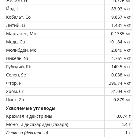
Железо, Fe
0.776 мг
Йод, I
83.93 мкг
Кобальт, Co
9.867 мкг
Литий, Li
1.481 мкг
Марганец, Mn
0.1335 мг
Медь, Cu
101.84 мкг
Молибден, Mo
2.849 мкг
Никель, Ni
4.761 мкг
Рубидий, Rb
140.5 мкг
Селен, Se
0.038 мкг
Фтор, F
396.74 мкг
Хром, Cr
31.04 мкг
Цинк, Zn
0.879 мг
Усвояемые углеводы
Крахмал и декстрины
0.074 г
Моно- и дисахариды (сахара)
4.4 г
Глюкоза (декстроза)
1 г