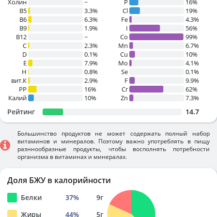
Холин
~
P
16%
B5
3.3%
Cl
19%
B6
6.3%
Fe
4.3%
B9
1.9%
I
56%
B12
~
Co
99%
C
2.3%
Mn
6.7%
D
0.1%
Cu
10%
E
7.9%
Mo
4.1%
H
0.8%
Se
0.1%
вит.К
2.9%
F
9.9%
PP
16%
Cr
62%
Калий
10%
Zn
7.3%
Рейтинг
14.7
Большинство продуктов не может содержать полный набор
витаминов и минералов. Поэтому важно употреблять в пищу
разннообразные продукты, чтобы восполнять потребности
организма в витаминах и минералах.
Доля БЖУ в калорийности
Белки
37
%
9
г
Жиры
44
%
5
г