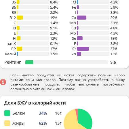
B5
8.4%
Cl
4.2%
B6
5.4%
Fe
5.9%
B9
2.2%
I
3.8%
B12
19%
Co
29%
C
1.4%
Mn
3.1%
D
9.1%
Cu
4.8%
E
2.3%
Mo
4.3%
H
12%
Se
18%
вит.К
0.1%
F
3.8%
PP
17%
Cr
37%
Калий
3.5%
Zn
13%
Рейтинг
9.6
Большинство продуктов не может содержать полный набор
витаминов и минералов. Поэтому важно употреблять в пищу
разннообразные продукты, чтобы восполнять потребности
организма в витаминах и минералах.
Доля БЖУ в калорийности
Белки
34
%
16
г
Жиры
62
%
13
г