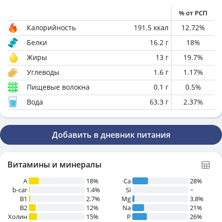
% от РСП
Калорийность
191.5
ккал
12.72
%
Белки
16.2
г
18
%
Жиры
13
г
19.7
%
Углеводы
1.6
г
1.17
%
Пищевые волокна
0.1
г
0.5
%
Вода
63.3
г
2.37
%
Добавить в дневник питания
Витамины и минералы
A
18%
Ca
28%
b-car
1.4%
Si
~
В1
2.7%
Mg
3.8%
B2
12%
Na
21%
Холин
15%
P
26%