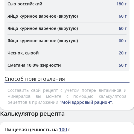
Сыр российский
180 г
Яйцо куриное вареное (вкрутую)
60 г
Яйцо куриное вареное (вкрутую)
60 г
Яйцо куриное вареное (вкрутую)
60 г
Чеснок, сырой
20 г
Сметана 10,0% жирности
50 г
Способ приготовления
Составить свой рецепт с учетом потерь витаминов и
минералов вы можете с помощью калькулятора
рецептов в приложении
"Мой здоровый рацион"
.
Калькулятор рецепта
Пищевая ценность на
100
г