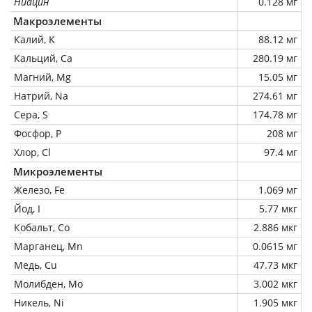
Ниацин
0.128 мг
Макроэлементы
Калий, K
88.12 мг
Кальций, Ca
280.19 мг
Магний, Mg
15.05 мг
Натрий, Na
274.61 мг
Сера, S
174.78 мг
Фосфор, P
208 мг
Хлор, Cl
97.4 мг
Микроэлементы
Железо, Fe
1.069 мг
Йод, I
5.77 мкг
Кобальт, Co
2.886 мкг
Марганец, Mn
0.0615 мг
Медь, Cu
47.73 мкг
Молибден, Mo
3.002 мкг
Никель, Ni
1.905 мкг