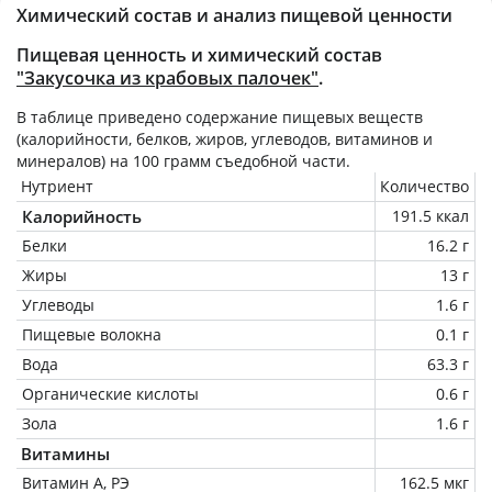
Химический состав и анализ пищевой ценности
Пищевая ценность и химический состав
"Закусочка из крабовых палочек"
.
В таблице приведено содержание пищевых веществ
(калорийности, белков, жиров, углеводов, витаминов и
минералов) на
100 грамм
съедобной части.
Нутриент
Количество
Калорийность
191.5 ккал
Белки
16.2 г
Жиры
13 г
Углеводы
1.6 г
Пищевые волокна
0.1 г
Вода
63.3 г
Органические кислоты
0.6 г
Зола
1.6 г
Витамины
Витамин А, РЭ
162.5 мкг