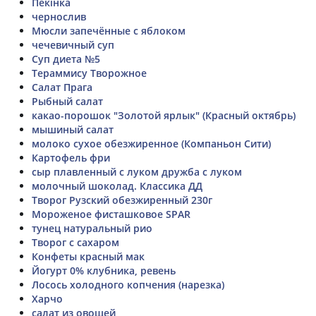
Пекінка
чернослив
Мюсли запечённые с яблоком
чечевичный суп
Суп диета №5
Тераммису Творожное
Салат Прага
Рыбный салат
какао-порошок "Золотой ярлык" (Красный октябрь)
мышиный салат
молоко сухое обезжиренное (Компаньон Сити)
Картофель фри
сыр плавленный с луком дружба с луком
молочный шоколад. Классика ДД
Творог Рузский обезжиренный 230г
Мороженое фисташковое SPAR
тунец натуральный рио
Творог с сахаром
Конфеты красный мак
Йогурт 0% клубника, ревень
Лосось холодного копчения (нарезка)
Харчо
салат из овощей