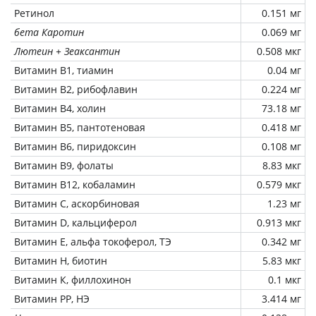
Ретинол
0.151 мг
бета Каротин
0.069 мг
Лютеин + Зеаксантин
0.508 мкг
Витамин В1, тиамин
0.04 мг
Витамин В2, рибофлавин
0.224 мг
Витамин В4, холин
73.18 мг
Витамин В5, пантотеновая
0.418 мг
Витамин В6, пиридоксин
0.108 мг
Витамин В9, фолаты
8.83 мкг
Витамин В12, кобаламин
0.579 мкг
Витамин C, аскорбиновая
1.23 мг
Витамин D, кальциферол
0.913 мкг
Витамин Е, альфа токоферол, ТЭ
0.342 мг
Витамин Н, биотин
5.83 мкг
Витамин К, филлохинон
0.1 мкг
Витамин РР, НЭ
3.414 мг