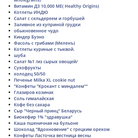
Витамин Д3 10,000 МЕ( Healthy Origins)
Котлеты ИНДЮ
Салат с сельдереем и горбушей
Заливное из куприной грудки
обыкновенное чудо
Киндер Буэно
Фасоль с грибами (Меленъ)
Котлеты куриные с тыквой.
шуба
Салат №1 /из сырых овощей/
Сухофрукты
холодец 50/50
Печенье Milka XL cookie nut
"Конфеты "Крокант с миндалем""
Глазиров козинак
Соль гималайская
Кофе без сахара
Сыр "Черный принц" Беларусь
Биокефир 1% "здравушка"
Каша пшеничная на бульоне
Шоколад "Вдохновение" с грецким орехом
Конфеты Ласточка вестница весны