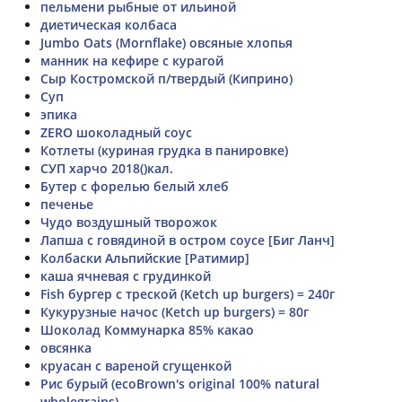
пельмени рыбные от ильиной
диетическая колбаса
Jumbo Oats (Mornflake) овсяные хлопья
манник на кефире с курагой
Сыр Костромской п/твердый (Киприно)
Суп
эпика
ZERO шоколадный соус
Котлеты (куриная грудка в панировке)
СУП харчо 2018()кал.
Бутер с форелью белый хлеб
печенье
Чудо воздушный творожок
Лапша с говядиной в остром соусе [Биг Ланч]
Колбаски Альпийские [Ратимир]
каша ячневая с грудинкой
Fish бургер с треской (Ketch up burgers) = 240г
Кукурузные начос (Ketch up burgers) = 80г
Шоколад Коммунарка 85% какао
овсянка
круасан с вареной сгущенкой
Рис бурый (ecoBrown's original 100% natural
wholegrains)