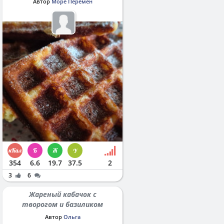
Автор
Море Перемен
354
6.6
19.7
37.5
2
3
6
Жареный кабачок с
творогом и базиликом
Автор
Ольга