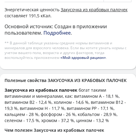
Энергетическая ценность
Закусочка из крабовых палочек
составляет 191,5 кКал.
Основной источник: Создан в приложении
пользователем.
Подробнее
.
** В данной таблице указаны средние нормы витаминов и
минералов для взрослого человека. Если вы хотите узнать нормы с
учетом вашего пола, возраста и других факторов, тогда
воспользуйтесь приложением
«Мой здоровый рацион»
.
Полезные свойства ЗАКУСОЧКА ИЗ КРАБОВЫХ ПАЛОЧЕК
Закусочка из крабовых палочек
богат такими
витаминами и минералами, как: витамином А - 18,1 %,
витамином B2 - 12,4 %, холином - 14,6 %, витамином B12 -
19,3 %, витамином H - 11,7 %, витамином PP - 17,1 %,
кальцием - 28 %, фосфором - 26 %, кобальтом - 28,9 %,
селеном - 17,5 %, хромом - 37,2 %, цинком - 13,2 %
Чем полезен Закусочка из крабовых палочек