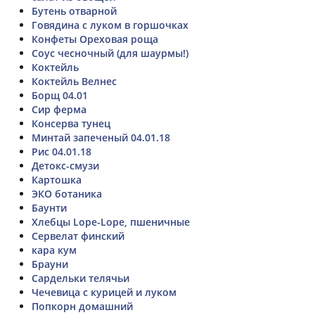
Бутень отварной
Говядина с луком в горшочках
Конфеты Ореховая роща
Соус чесночный (для шаурмы!)
Коктейль
Коктейль Велнес
Борщ 04.01
Сир ферма
Консерва тунец
Минтай запеченый 04.01.18
Рис 04.01.18
Детокс-смузи
Картошка
ЭКО ботаника
Баунти
Хлебцы Lope-Lope, пшеничные
Сервелат финский
кара кум
Брауни
Сардельки телячьи
Чечевица с курицей и луком
Попкорн домашний