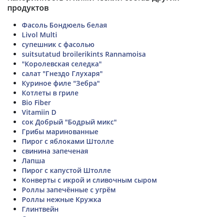
продуктов
Фасоль Бондюель белая
Livol Multi
супешник с фасолью
suitsutatud broilerikints Rannamoisa
"Королевская селедка"
салат "Гнездо Глухаря"
Куриное филе "Зебра"
Котлеты в гриле
Bio Fiber
Vitamiin D
сок Добрый "Бодрый микс"
Грибы маринованные
Пирог с яблоками Штолле
свинина запеченая
Лапша
Пирог с капустой Штолле
Конверты с икрой и сливочным сыром
Роллы запечённые с угрём
Роллы нежные Кружка
Глинтвейн