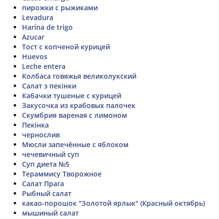
пирожки с рыжиками
Levadura
Harina de trigo
Azucar
Тост с копченой курицей
Huevos
Leche entera
Колбаса говяжья великолукский
Салат з пекінки
Кабачки тушеные с курицей
Закусочка из крабовых палочек
Скумбрия вареная с лимоном
Пекінка
чернослив
Мюсли запечённые с яблоком
чечевичный суп
Суп диета №5
Тераммису Творожное
Салат Прага
Рыбный салат
какао-порошок "Золотой ярлык" (Красный октябрь)
мышиный салат