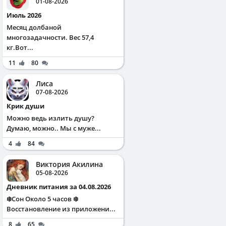
01-08-2026
Июль 2026
Месяц долбаной
многозадачности. Вес 57,4
кг.Вот...
11
80
Лиса
07-08-2026
Крик души
Можно ведь излить душу?
Думаю, можно.. Мы с муже...
4
84
Виктория Акилина
05-08-2026
Дневник питания за 04.08.2026
❄️Сон Около 5 часов ❄️
Восстановление из приложени...
8
65