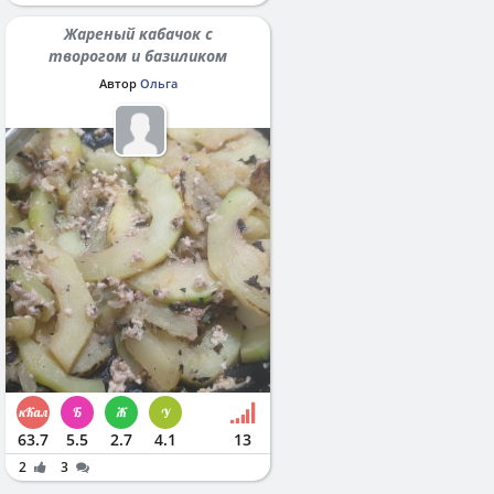
Жареный кабачок с
творогом и базиликом
Автор
Ольга
63.7
5.5
2.7
4.1
13
2
3