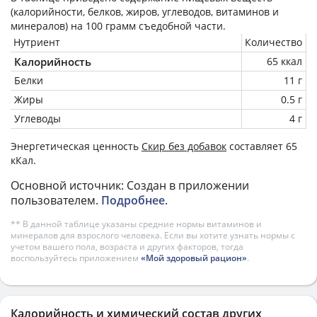
(калорийности, белков, жиров, углеводов, витаминов и
минералов) на
100 грамм
съедобной части.
Нутриент
Количество
Калорийность
65 ккал
Белки
11 г
Жиры
0.5 г
Углеводы
4 г
Энергетическая ценность
Скир без добавок
составляет 65
кКал.
Основной источник: Создан в приложении
пользователем.
Подробнее
.
** В данной таблице указаны средние нормы витаминов и
минералов для взрослого человека. Если вы хотите узнать нормы с
учетом вашего пола, возраста и других факторов, тогда
воспользуйтесь приложением
«Мой здоровый рацион»
.
Калорийность и химический состав других