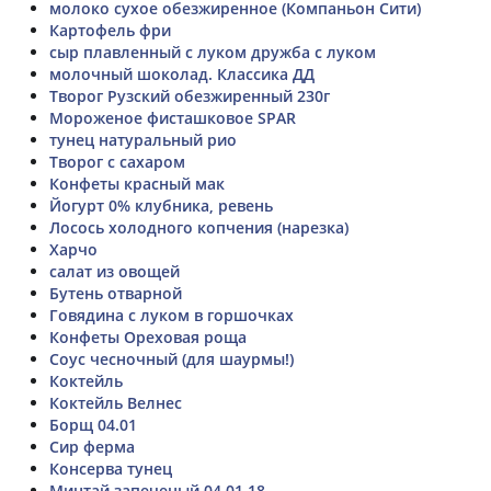
молоко сухое обезжиренное (Компаньон Сити)
Картофель фри
сыр плавленный с луком дружба с луком
молочный шоколад. Классика ДД
Творог Рузский обезжиренный 230г
Мороженое фисташковое SPAR
тунец натуральный рио
Творог с сахаром
Конфеты красный мак
Йогурт 0% клубника, ревень
Лосось холодного копчения (нарезка)
Харчо
салат из овощей
Бутень отварной
Говядина с луком в горшочках
Конфеты Ореховая роща
Соус чесночный (для шаурмы!)
Коктейль
Коктейль Велнес
Борщ 04.01
Сир ферма
Консерва тунец
Минтай запеченый 04.01.18