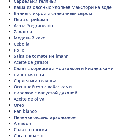
Сардельки телячьи
Каша из овсяных хлопьев МакСтори на воде
Блины с икрой и сливочным сыром
Плов с грибами
Arroz Pregraneado
Zanaoria
Медовый кекс
Cebolla
Pollo
Salsa de tomate Hellmann
Aceite de girasol
Салат с корейской морковкой и Кириешками
пирог мясной
Сардельки телячьи
Овощной суп с кабачками
пирожок с капустой духовой
Aceite de oliva
Oreo
Pan blanco
Печенье овсяно-арахисовое
Almidón
Салат шопский
Cacao amargo