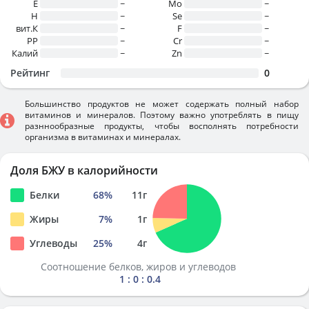
E
~
Mo
~
H
~
Se
~
вит.К
~
F
~
PP
~
Cr
~
Калий
~
Zn
~
Рейтинг
0
Большинство продуктов не может содержать полный набор
витаминов и минералов. Поэтому важно употреблять в пищу
разннообразные продукты, чтобы восполнять потребности
организма в витаминах и минералах.
Доля БЖУ в калорийности
Белки
68
%
11
г
Жиры
7
%
1
г
Углеводы
25
%
4
г
Соотношение белков, жиров и углеводов
1 : 0 : 0.4