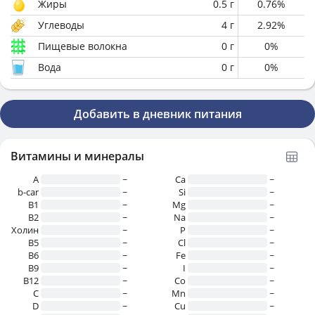
Жиры
0.5
г
0.76
%
Углеводы
4
г
2.92
%
Пищевые волокна
0
г
0
%
Вода
0
г
0
%
Добавить в дневник питания
Витамины и минералы
A
~
Ca
~
b-car
~
Si
~
В1
~
Mg
~
B2
~
Na
~
Холин
~
P
~
B5
~
Cl
~
B6
~
Fe
~
B9
~
I
~
B12
~
Co
~
C
~
Mn
~
D
~
Cu
~