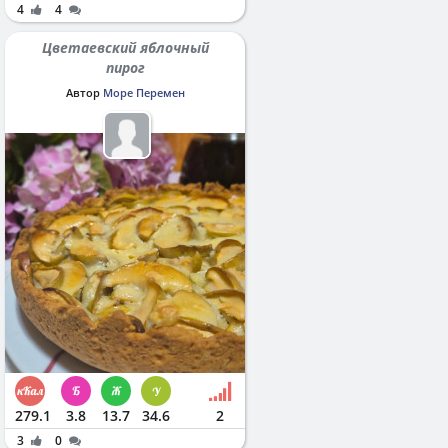
4
4
Цветаевский яблочный
пирог
Автор
Море Перемен
279.1
3.8
13.7
34.6
2
3
0