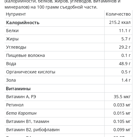
(калорийности, белков, жиров, углеводов, витаминов и
минералов) на
100 грамм
съедобной части.
Нутриент
Количество
Калорийность
215.2 ккал
Белки
11.1 г
Жиры
5.7 г
Углеводы
29.2 г
Пищевые волокна
0.1 г
Вода
48.9 г
Органические кислоты
0.5 г
Зола
1.4 г
Витамины
Витамин А, РЭ
35.5 мкг
Ретинол
0.033 мг
бета Каротин
0.015 мг
Витамин В1, тиамин
0.105 мг
Витамин В2, рибофлавин
0.099 мг