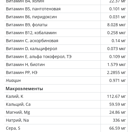
Витамин В4, холин
22.37 мг
Витамин В5, пантотеновая
0.101 мг
Витамин В6, пиридоксин
0.031 мг
Витамин В9, фолаты
8.028 мкг
Витамин В12, кобаламин
0.258 мкг
Витамин C, аскорбиновая
0.14 мг
Витамин D, кальциферол
0.073 мкг
Витамин Е, альфа токоферол, ТЭ
0.109 мг
Витамин Н, биотин
1.579 мкг
Витамин РР, НЭ
2.2855 мг
Ниацин
0.971 мг
Макроэлементы
Калий, K
112.67 мг
Кальций, Ca
59.59 мг
Магний, Mg
24.86 мг
Натрий, Na
336 мг
Сера, S
66.59 мг