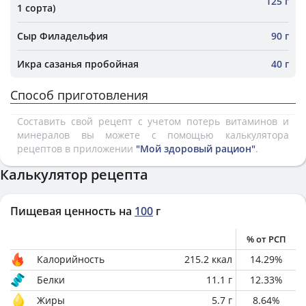
125 г
1 сорта)
Сыр Филадельфия
90 г
Икра сазанья пробойная
40 г
Способ приготовления
Составить свой рецепт с учетом потерь витаминов и
минералов вы можете с помощью калькулятора
рецептов в приложении
"Мой здоровый рацион"
.
Калькулятор рецепта
Пищевая ценность на
100
г
% от РСП
Калорийность
215.2
ккал
14.29
%
Белки
11.1
г
12.33
%
Жиры
5.7
г
8.64
%