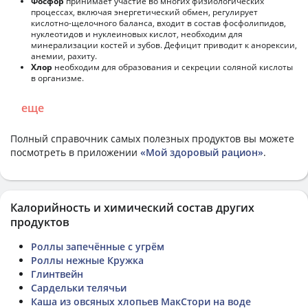
Фосфор
принимает участие во многих физиологических
процессах, включая энергетический обмен, регулирует
кислотно-щелочного баланса, входит в состав фосфолипидов,
нуклеотидов и нуклеиновых кислот, необходим для
минерализации костей и зубов. Дефицит приводит к анорексии,
анемии, рахиту.
Хлор
необходим для образования и секреции соляной кислоты
в организме.
еще
Полный справочник самых полезных продуктов вы можете
посмотреть в приложении
«Мой здоровый рацион»
.
Калорийность и химический состав других
продуктов
Роллы запечённые с угрём
Роллы нежные Кружка
Глинтвейн
Сардельки телячьи
Каша из овсяных хлопьев МакСтори на воде