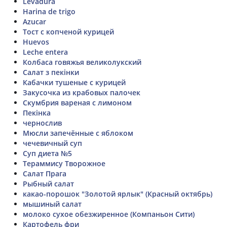
Levadura
Harina de trigo
Azucar
Тост с копченой курицей
Huevos
Leche entera
Колбаса говяжья великолукский
Салат з пекінки
Кабачки тушеные с курицей
Закусочка из крабовых палочек
Скумбрия вареная с лимоном
Пекінка
чернослив
Мюсли запечённые с яблоком
чечевичный суп
Суп диета №5
Тераммису Творожное
Салат Прага
Рыбный салат
какао-порошок "Золотой ярлык" (Красный октябрь)
мышиный салат
молоко сухое обезжиренное (Компаньон Сити)
Картофель фри