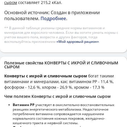
сыром
составляет 215,2 кКал.
Основной источник: Создан в приложении
пользователем.
Подробнее
.
** В данной таблице указаны средние нормы витаминов и
минералов для взрослого человека. Если вы хотите узнать нормы с
учетом вашего пола, возраста и других факторов, тогда
воспользуйтесь приложением
«Мой здоровый рацион»
.
Полезные свойства КОНВЕРТЫ С ИКРОЙ И СЛИВОЧНЫМ
СЫРОМ
Конверты с икрой и сливочным сыром
богат такими
витаминами и минералами, как: витамином PP - 11,4 %,
фосфором - 12,6 %, хлором - 26,9 %, хромом - 17,3 %
Чем полезен Конверты с икрой и сливочным сыром
Витамин РР
участвует в окислительно-восстановительных
реакциях энергетического метаболизма. Недостаточное
потребление витамина сопровождается нарушением
нормального состояния кожных покровов, желудочно-
кишечного тракта и нервной системы.