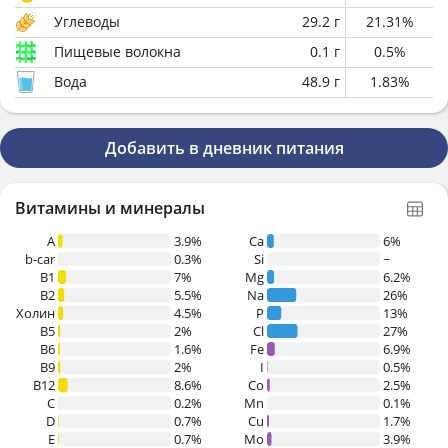
Углеводы
29.2
г
21.31
%
Пищевые волокна
0.1
г
0.5
%
Вода
48.9
г
1.83
%
Добавить в дневник питания
Витамины и минералы
A
3.9%
Ca
6%
b-car
0.3%
Si
~
В1
7%
Mg
6.2%
B2
5.5%
Na
26%
Холин
4.5%
P
13%
B5
2%
Cl
27%
B6
1.6%
Fe
6.9%
B9
2%
I
0.5%
B12
8.6%
Co
2.5%
C
0.2%
Mn
0.1%
D
0.7%
Cu
1.7%
E
0.7%
Mo
3.9%