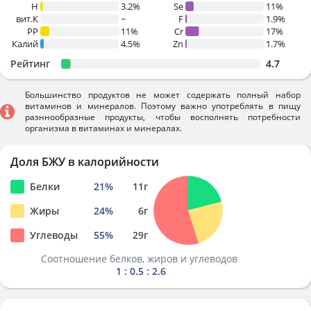
H
3.2%
Se
11%
вит.К
~
F
1.9%
PP
11%
Cr
17%
Калий
4.5%
Zn
1.7%
Рейтинг
4.7
Большинство продуктов не может содержать полный набор
витаминов и минералов. Поэтому важно употреблять в пищу
разннообразные продукты, чтобы восполнять потребности
организма в витаминах и минералах.
Доля БЖУ в калорийности
Белки
21
%
11
г
Жиры
24
%
6
г
Углеводы
55
%
29
г
Соотношение белков, жиров и углеводов
1 : 0.5 : 2.6