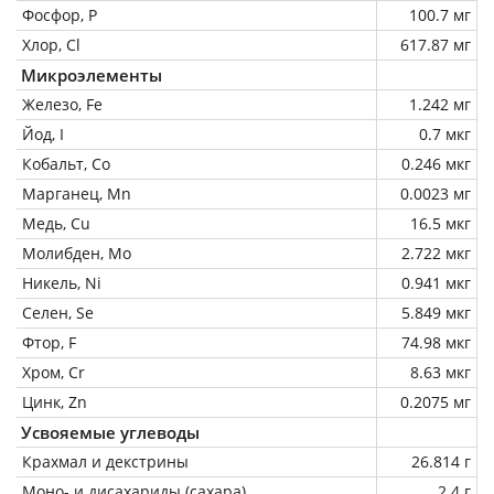
Фосфор, P
100.7 мг
Хлор, Cl
617.87 мг
Микроэлементы
Железо, Fe
1.242 мг
Йод, I
0.7 мкг
Кобальт, Co
0.246 мкг
Марганец, Mn
0.0023 мг
Медь, Cu
16.5 мкг
Молибден, Mo
2.722 мкг
Никель, Ni
0.941 мкг
Селен, Se
5.849 мкг
Фтор, F
74.98 мкг
Хром, Cr
8.63 мкг
Цинк, Zn
0.2075 мг
Усвояемые углеводы
Крахмал и декстрины
26.814 г
Моно- и дисахариды (сахара)
2.4 г