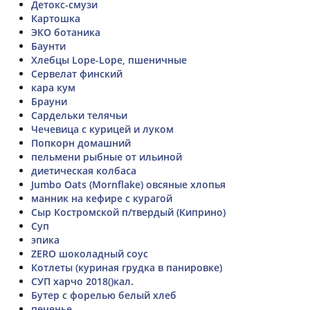
Детокс-смузи
Картошка
ЭКО ботаника
Баунти
Хлебцы Lope-Lope, пшеничные
Сервелат финский
кара кум
Брауни
Сардельки телячьи
Чечевица с курицей и луком
Попкорн домашний
пельмени рыбные от ильиной
диетическая колбаса
Jumbo Oats (Mornflake) овсяные хлопья
манник на кефире с курагой
Сыр Костромской п/твердый (Киприно)
Суп
эпика
ZERO шоколадный соус
Котлеты (куриная грудка в панировке)
СУП харчо 2018()кал.
Бутер с форелью белый хлеб
печенье