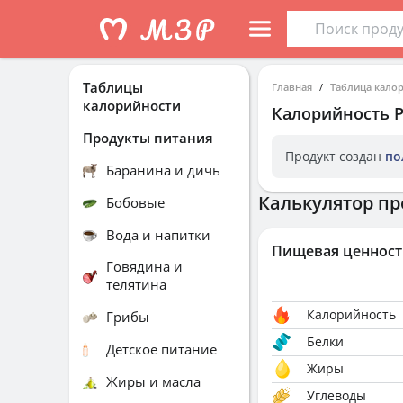
Таблицы
Главная
Таблица кало
калорийности
Калорийность
P
Продукты питания
Продукт создан
по
Баранина и дичь
Калькулятор пр
Бобовые
Вода и напитки
Пищевая ценност
Говядина и
телятина
Калорийность
Грибы
Белки
Детское питание
Жиры
Жиры и масла
Углеводы