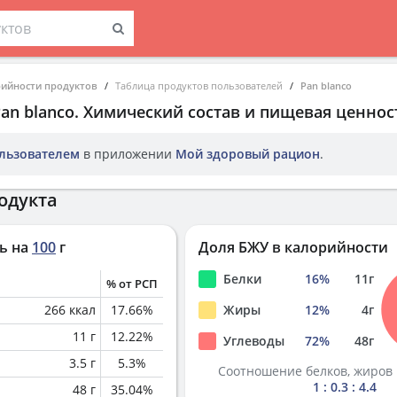
рийности продуктов
Таблица продуктов пользователей
Pan blanco
an blanco
. Химический состав и пищевая ценнос
льзователем
в приложении
Мой здоровый рацион
.
одукта
ь на
100
г
Доля БЖУ в калорийности
Белки
16
%
11
г
% от РСП
266
ккал
17.66
%
Жиры
12
%
4
г
11
г
12.22
%
Углеводы
72
%
48
г
3.5
г
5.3
%
Соотношение белков, жиров 
1 : 0.3 : 4.4
48
г
35.04
%