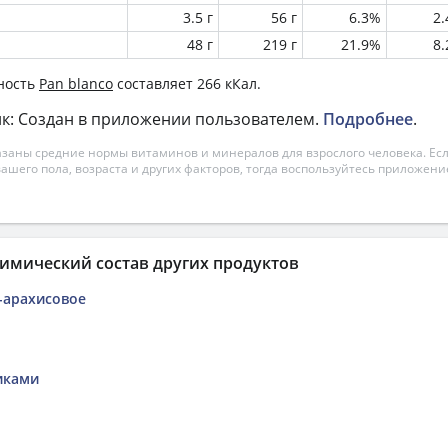
3.5 г
56 г
6.3%
2
48 г
219 г
21.9%
8
ность
Pan blanco
составляет 266 кКал.
к: Создан в приложении пользователем.
Подробнее
.
азаны средние нормы витаминов и минералов для взрослого человека. Есл
вашего пола, возраста и других факторов, тогда воспользуйтесь приложен
имический состав других продуктов
-арахисовое
иками