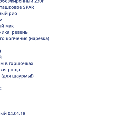
 обезжиренный 230г
ташковое SPAR
ный рио
ом
ый мак
ника, ревень
го копчения (нарезка)
й
й
ом в горшочках
вая роща
 (для шаурмы!)
с
ый 04.01.18