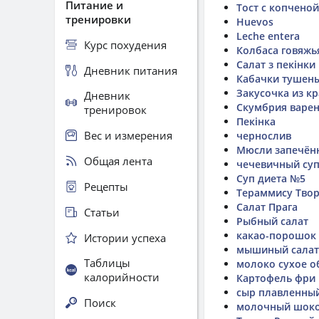
Питание и
Тост с копчено
тренировки
Huevos
Leche entera
Курс похудения
Колбаса говяжь
Салат з пекінки
Дневник питания
Кабачки тушены
Закусочка из к
Дневник
Скумбрия варен
тренировок
Пекінка
Вес и измерения
чернослив
Мюсли запечён
Общая лента
чечевичный су
Суп диета №5
Рецепты
Тераммису Тво
Салат Прага
Статьи
Рыбный салат
какао-порошок 
Истории успеха
мышиный салат
Таблицы
молоко сухое о
калорийности
Картофель фри
сыр плавленный
Поиск
молочный шоко