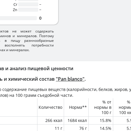
Cr
~
Zn
~
0
уктов не может содержать
минов и минералов. Поэтому
ть в пищу разннообразные
 восполнять потребности
нах и минералах.
ав и анализ пищевой ценности
ь и химический состав
"Pan blanco"
.
 содержание пищевых веществ (калорийности, белков, жиров, у
лов) на
100 грамм
съедобной части.
% от
%
Количество
Норма**
нормы в
норм
100 г
100 к
266 ккал
1684 ккал
15.8%
5
11 г
76 г
14.5%
5