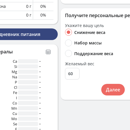
кна
0
г
0
%
0
г
0
%
Получите персональные р
Укажите вашу цель
Снижение веса
 дневник питания
Набор массы
ералы
Поддержание веса
Ca
~
Желаемый вес
Si
~
Mg
~
Na
~
P
~
Cl
~
Далее
Fe
~
I
~
Co
~
Mn
~
Cu
~
Mo
~
Se
~
F
~