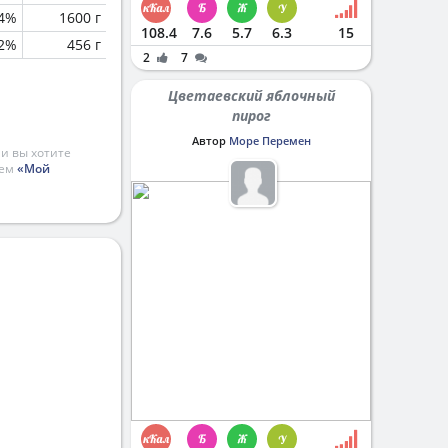
.4%
1600 г
108.4
7.6
5.7
6.3
15
.2%
456 г
2
7
Цветаевский яблочный
пирог
Автор
Море Перемен
и вы хотите
ием
«Мой