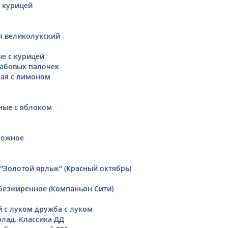
й курицей
я великолукский
е с курицей
рабовых палочек
ая с лимоном
ные с яблоком
п
рожное
"Золотой ярлык" (Красный октябрь)
безжиренное (Компаньон Сити)
 с луком дружба с луком
лад. Классика ДД