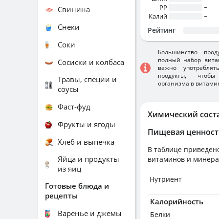
PP
~
Свинина
Калий
~
Снеки
Рейтинг
Соки
Большинство прод
полный набор вита
Сосиски и колбаса
важно употребля
продукты, чтобы
Травы, специи и
организма в витами
соусы
Фаст-фуд
Химический сост
Фрукты и ягоды
Пищевая ценност
Хлеб и выпечка
В таблице приведено
Яйца и продукты
витаминов и минера
из яиц
Нутриент
Готовые блюда и
рецепты
Калорийность
Варенье и джемы
Белки