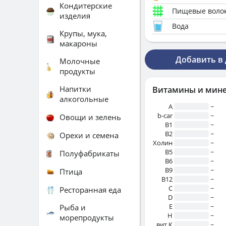
Кондитерские
Пищевые воло
изделия
Вода
Крупы, мука,
макароны
Добавить в
Молочные
продукты
Напитки
Витамины и мин
алкогольные
A
~
b-car
~
Овощи и зелень
В1
~
B2
~
Орехи и семена
Холин
~
B5
~
Полуфабрикаты
B6
~
B9
~
Птица
B12
~
C
~
Ресторанная еда
D
~
E
~
Рыба и
H
~
морепродукты
вит.К
~