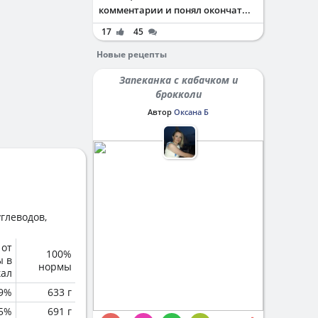
комментарии и понял окончат...
17
45
Новые рецепты
Запеканка с кабачком и
брокколи
Автор
Оксана Б
глеводов,
 от
100%
ы в
нормы
кал
.9%
633 г
.5%
691 г