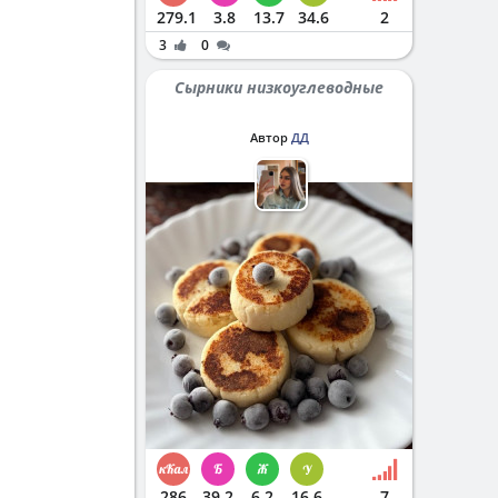
279.1
3.8
13.7
34.6
2
3
0
Сырники низкоуглеводные
Автор
ДД
286
39.2
6.2
16.6
7