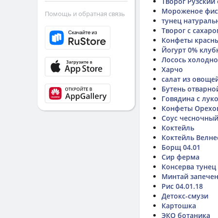
Творог Рузский
Мороженое фис
Помощь и обратная связь
тунец натураль
Творог с сахар
Конфеты красн
Йогурт 0% клуб
Лосось холодно
Харчо
салат из овоще
Бутень отварно
Говядина с лук
Конфеты Орехо
Соус чесночный
Коктейль
Коктейль Велне
Борщ 04.01
Сир ферма
Консерва тунец
Минтай запечен
Рис 04.01.18
Детокс-смузи
Картошка
ЭКО ботаника