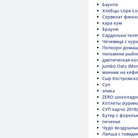
Баунти
Хлебцы Lope-L
Сервелат финск
кара кум
Брауни
Сардельки теля
Чечевица с кур
Попкорн дома
пельмени рыбн
диетическая ко
Jumbo Oats (Mor
манник на кефи
Сыр Костромско
Суп
эпика
ZERO шоколадн
Котлеты (курина
СУП харчо 2018(
Бутер с форель
печенье
Чудо воздушны
Лапша с говядин