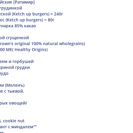
йские [Ратимир]
 грудинкой
еской (Ketch up burgers) = 240г
с (Ketch up burgers) = 80г
нарка 85% какао
ной сгущенкой
own's original 100% natural wholegrains)
00 МЕ( Healthy Origins)
реем и горбушей
приной грудки
чудо
ми (Меленъ)
е с тыквой.
ырых овощей/
L cookie nut
ант с миндалем""
ак