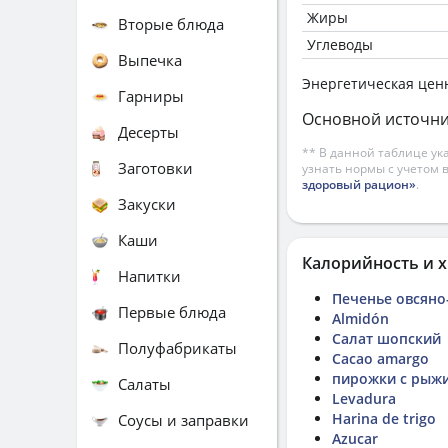
Жиры
Вторые блюда
Углеводы
Выпечка
Энергетическая цен
Гарниры
Основной источни
Десерты
** В данной таблице ук
Заготовки
узнать нормы с учетом 
здоровый рацион»
.
Закуски
Каши
Калорийность и х
Напитки
Печенье овсяно
Первые блюда
Almidón
Салат шопский
Полуфабрикаты
Cacao amargo
пирожки с рыж
Салаты
Levadura
Harina de trigo
Соусы и заправки
Azucar