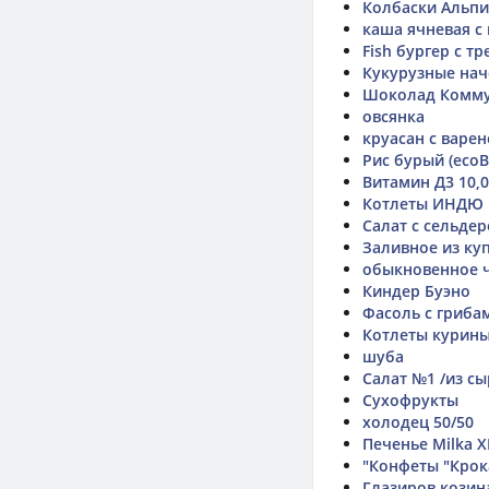
Колбаски Альпи
каша ячневая с
Fish бургер с тр
Кукурузные начо
Шоколад Комму
овсянка
круасан с варе
Рис бурый (ecoBr
Витамин Д3 10,0
Котлеты ИНДЮ
Салат с сельде
Заливное из ку
обыкновенное 
Киндер Буэно
Фасоль с гриба
Котлеты курины
шуба
Салат №1 /из с
Сухофрукты
холодец 50/50
Печенье Milka X
"Конфеты "Крок
Глазиров козин