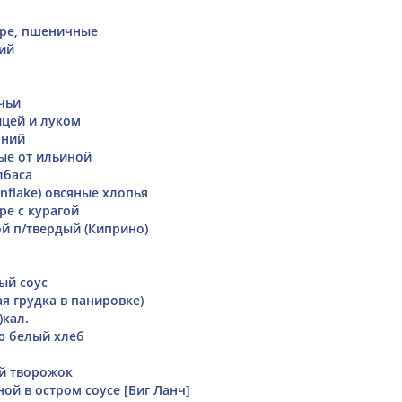
ope, пшеничные
ий
чьи
ицей и луком
шний
ые от ильиной
лбаса
nflake) овсяные хлопья
ре с курагой
й п/твердый (Киприно)
ый соус
я грудка в панировке)
)кал.
ю белый хлеб
й творожок
ой в остром соусе [Биг Ланч]